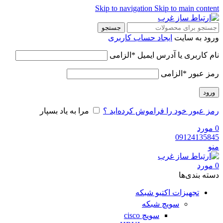
Skip to navigation
Skip to main content
جستجو
ورود به سایت
ایجاد حساب کاربری
نام کاربری یا آدرس ایمیل
*
الزامی
رمز عبور
*
الزامی
ورود
رمز عبور خود را فراموش کرده‌اید ؟
مرا به یاد بسپار
0
مورد
09124135845
منو
0
مورد
دسته‌ بندی‌ها
تجهیزات اکتیو شبکه
سویچ شبکه
سویچ cisco