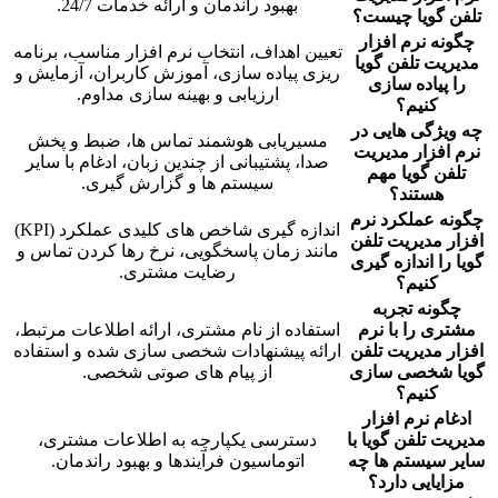
بهبود راندمان و ارائه خدمات 24/7.
تلفن گویا
چیست؟
چگونه
نرم افزار
تعیین اهداف، انتخاب نرم افزار مناسب، برنامه
مدیریت تلفن گویا
ریزی پیاده سازی، آموزش کاربران، آزمایش و
را پیاده سازی
ارزیابی و بهینه سازی مداوم.
کنیم؟
چه ویژگی هایی در
مسیریابی هوشمند تماس ها، ضبط و پخش
نرم افزار مدیریت
صدا، پشتیبانی از چندین زبان، ادغام با سایر
تلفن گویا
مهم
سیستم ها و گزارش گیری.
هستند؟
چگونه عملکرد
نرم
اندازه گیری شاخص های کلیدی عملکرد (KPI)
افزار مدیریت تلفن
مانند زمان پاسخگویی، نرخ رها کردن تماس و
گویا
را اندازه گیری
رضایت مشتری.
کنیم؟
چگونه تجربه
مشتری را با
نرم
استفاده از نام مشتری، ارائه اطلاعات مرتبط،
افزار مدیریت تلفن
ارائه پیشنهادات شخصی سازی شده و استفاده
گویا
شخصی سازی
از پیام های صوتی شخصی.
کنیم؟
ادغام
نرم افزار
مدیریت تلفن گویا
با
دسترسی یکپارچه به اطلاعات مشتری،
سایر سیستم ها چه
اتوماسیون فرآیندها و بهبود راندمان.
مزایایی دارد؟