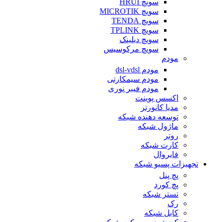
سویچ HRUI
سویچ MICROTIK
سویچ TENDA
سویچ TPLINK
سویچ دیلینک
سویچ مرکوسیس
مودم
مودم dsl-vdsl
مودم سیمکارتی
مودم فیبر نوری
اکسس پوینت
مدیا کانورتر
توسعه دهنده شبکه
ماژول شبکه
روتر
کارت شبکه
فایروال
تجهیزات پسیو شبکه
پچ پنل
پچ کورد
تستر شبکه
رک
کابل شبکه