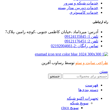
خدمات شبکه و سرور
خدمات دوربین مدار بسته
خدمات کامپیوتری
راه ارتباطی
آدرس: میرداماد ،خیابان کاظمی جنوبی ،کوچه رامین ،پلاک7
تلفن 1: 09124135845
تلفن 2: 09121176451
تماس رایگان :2-02192004661
طراحی سایت و سئو
توسط رساوب آفرین
بستن
جستجو
فهرست
دسته بندی‌ها
تجهیزات اکتیو شبکه
سویچ شبکه
سویچ cisco