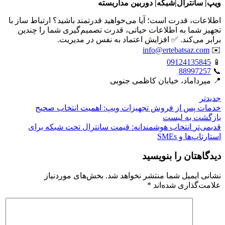
ویپ| سانترال|شبکه| دوربین مداربسته
اطلاعات، قدرت است؛ آیا می‌خواهید قدرتمند باشید؟ ارتباط ساز با
تجهیز شما به اطلاعات حیاتی، قدرت تصمیم‌گیری شما را چندین
برابر می‌کند. ✅ افزایش اعتماد به نفس در مدیریت.
info@ertebatsaz.com
✉️
09124135845
📱
88997257
📞
📍 میرداماد، خیابان کاظمی جنوبی
جدیدتر
خدمات پس از فروش تجهیزات ویپ: اهمیت انتخاب صحیح
بازگشت بە لیست
قدیمی‌تر
انتخاب هوشمندانه: قیمت سانترال تحت شبکه برای
استارتاپ‌ها و SMEs
دیدگاهتان را بنویسید
نشانی ایمیل شما منتشر نخواهد شد.
بخش‌های موردنیاز
علامت‌گذاری شده‌اند
*