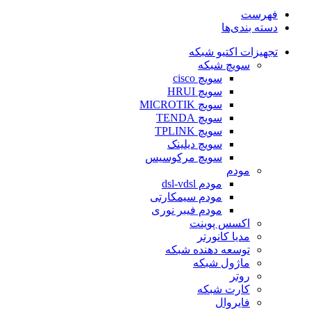
فهرست
دسته بندی‌ها
تجهیزات اکتیو شبکه
سویچ شبکه
سویچ cisco
سویچ HRUI
سویچ MICROTIK
سویچ TENDA
سویچ TPLINK
سویچ دیلینک
سویچ مرکوسیس
مودم
مودم dsl-vdsl
مودم سیمکارتی
مودم فیبر نوری
اکسس پوینت
مدیا کانورتر
توسعه دهنده شبکه
ماژول شبکه
روتر
کارت شبکه
فایروال