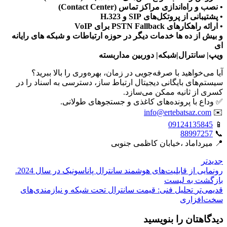
• نصب و راه‌اندازی مراکز تماس (Contact Center)
• پشتیبانی از پروتکل‌های SIP و H.323
• ارائه راهکارهای PSTN Fallback برای VoIP
و بیش از ده ها خدمات دیگر در حوزه ارتباطات و شبکه های رایانه
ای
ویپ| سانترال|شبکه| دوربین مداربسته
آیا می‌خواهید با صرفه‌جویی در زمان، بهره‌وری را بالا ببرید؟
سیستم‌های بایگانی دیجیتال ارتباط ساز، دسترسی به اسناد را در
کسری از ثانیه ممکن می‌سازد.
✅ وداع با پرونده‌های کاغذی و جستجوهای طولانی.
info@ertebatsaz.com
✉️
09124135845
📱
88997257
📞
📍 میرداماد ،خیابان کاظمی جنوبی
جدیدتر
رونمایی از قابلیت‌های هوشمند سانترال پاناسونیک در سال 2024.
بازگشت بە لیست
قدیمی‌تر
تحلیل فنی: قیمت سانترال تحت شبکه و نیازمندی‌های
سخت‌افزاری
دیدگاهتان را بنویسید