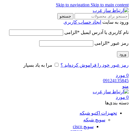
Skip to navigation
Skip to main content
جستجو
ورود به سایت
ایجاد حساب کاربری
نام کاربری یا آدرس ایمیل
*
الزامی
رمز عبور
*
الزامی
ورود
رمز عبور خود را فراموش کرده‌اید ؟
مرا به یاد بسپار
0
مورد
09124135845
منو
0
مورد
دسته‌ بندی‌ها
تجهیزات اکتیو شبکه
سویچ شبکه
سویچ cisco