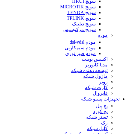
سویچ HRUI
سویچ MICROTIK
سویچ TENDA
سویچ TPLINK
سویچ دیلینک
سویچ مرکوسیس
مودم
مودم dsl-vdsl
مودم سیمکارتی
مودم فیبر نوری
اکسس پوینت
مدیا کانورتر
توسعه دهنده شبکه
ماژول شبکه
روتر
کارت شبکه
فایروال
تجهیزات پسیو شبکه
پچ پنل
پچ کورد
تستر شبکه
رک
کابل شبکه