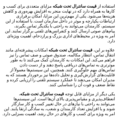
استفاده از
قیمت سانترال تحت شبکه
مزایای متعددی برای کسب و
کارها به همراه دارد که در نهایت منجر به افزایش بهره‌وری و کاهش
هزینه‌ها می‌شود. یکی از مهم‌ترین این مزایا، امکان برقراری
ارتباطات یکپارچه و موثر در داخل سازمان است. با استفاده از این
سیستم، کارمندان می‌توانند به راحتی با یکدیگر تماس بگیرند،
پیام‌های صوتی ارسال کنند و کنفرانس‌های تلفنی برگزار نمایند. این
امر به ویژه در محیط‌های اداری بزرگ و پرازدحام، اهمیت ویژه‌ای
دارد.
علاوه بر این،
قیمت سانترال تحت شبکه
امکانات پیشرفته‌ای مانند
انتقال تماس، انتظار مکالمه، صندوق صوتی و صف تماس را نیز
فراهم می‌کند. این امکانات به کارمندان کمک می‌کنند تا به طور
موثرتری به تماس‌های دریافتی پاسخ دهند و از دست دادن
تماس‌های مهم جلوگیری کنند. همچنین، این سیستم‌ها معمولاً از
قابلیت‌های گزارش‌گیری و تحلیل داده‌ها نیز برخوردار هستند که به
مدیران امکان می‌دهند تا عملکرد سیستم تلفنی را ارزیابی کرده و
نقاط ضعف و قوت آن را شناسایی کنند.
یکی دیگر از مزایای قابل توجه
قیمت سانترال تحت شبکه
،
انعطاف‌پذیری و مقیاس‌پذیری بالای آن‌ها است. این سیستم‌ها
می‌توانند به راحتی با نیازهای در حال تغییر کسب و کار سازگار
شوند و با افزایش تعداد کارمندان و شعب، به سادگی ارتقا یابند. این
امر به ویژه برای کسب و کارهای در حال رشد، اهمیت بسزایی دارد.