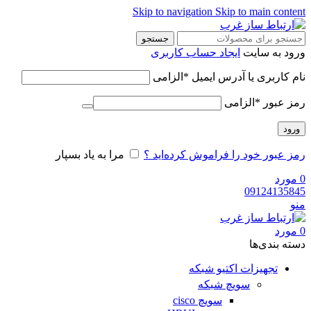
Skip to navigation
Skip to main content
جستجو
ورود به سایت
ایجاد حساب کاربری
نام کاربری یا آدرس ایمیل
*
الزامی
رمز عبور
*
الزامی
ورود
رمز عبور خود را فراموش کرده‌اید ؟
مرا به یاد بسپار
0
مورد
09124135845
منو
0
مورد
دسته‌ بندی‌ها
تجهیزات اکتیو شبکه
سویچ شبکه
سویچ cisco