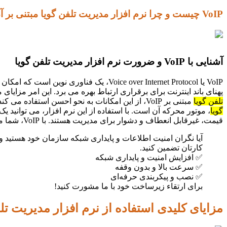
VoIP چیست و چرا نرم افزار مدیریت تلفن گویا مبتنی بر آن اهمیت دارد؟ 🌐
آشنایی با VoIP و ضرورت نرم افزار مدیریت تلفن گویا
پهنای باند اینترنت برای برقراری ارتباط بهره می برد. این امر مزایا
تلفن گویا
مبتنی بر VoIP، از این امکانات به نحو احسن استفاده می کند تا یک سیستم ارتباطی هوشمند و کارآمد را برای سازمان شما فراهم کند. به عبارت دیگر، VoIP بستر اصلی است و
گویا
، موتور محرکه آن است. با استفاده از این نرم افزار، می توانید
قیمت، غیرقابل انعطاف و دشوار برای مدیریت هستند. با VoIP، شما می توانید یک سیستم تلفنی مقرون به صرفه، قابل تنظیم و آسان برای استفاده داشته باشید.
آیا نگران امنیت اطلاعات و پایداری شبکه سازمان خود هستید و
کارتان تضمین کنید.
✅ افزایش امنیت و پایداری شبکه
✅ سرعت بالا و بدون وقفه
✅ نصب و پیکربندی حرفه‌ای
برای ارتقاء زیرساخت خود با ما مشورت کنید!
مزایای کلیدی استفاده از نرم افزار مدیریت ت