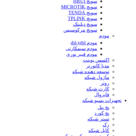
سویچ HRUI
سویچ MICROTIK
سویچ TENDA
سویچ TPLINK
سویچ دیلینک
سویچ مرکوسیس
مودم
مودم dsl-vdsl
مودم سیمکارتی
مودم فیبر نوری
اکسس پوینت
مدیا کانورتر
توسعه دهنده شبکه
ماژول شبکه
روتر
کارت شبکه
فایروال
تجهیزات پسیو شبکه
پچ پنل
پچ کورد
تستر شبکه
رک
کابل شبکه