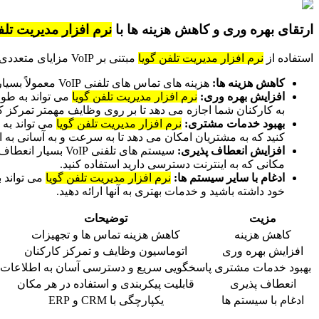
ارتقای بهره وری و کاهش هزینه ها با
نرم افزار مدیریت تلف
استفاده از
نرم افزار مدیریت تلفن گویا
مبتنی بر VoIP مزایای متعددی برای کسب و کارها دارد، از جمله:
کاهش هزینه ها:
هزینه های تماس های تلفنی VoIP معمولاً بسیار کمتر از تماس های تلفنی سنتی است. علاوه بر این، نیاز به سخت افزار گران قیمت و خطوط تلفن متعدد را از بین می برد.
افزایش بهره وری:
نرم افزار مدیریت تلفن گویا
می تواند به طور
به کارکنان شما اجازه می دهد تا بر روی وظایف مهمتر تمرکز کن
بهبود خدمات مشتری:
نرم افزار مدیریت تلفن گویا
کنید که به مشتریان امکان می دهد تا به سرعت و به آسانی به ا
افزایش انعطاف پذیری:
سیستم های تلفنی 
مکانی که به اینترنت دسترسی دارید استفاده کنید.
ادغام با سایر سیستم ها:
نرم افزار مدیریت تلفن گویا
خود داشته باشید و خدمات بهتری به آنها ارائه دهید.
مزیت
توضیحات
کاهش هزینه
کاهش هزینه تماس ها و تجهیزات
افزایش بهره وری
اتوماسیون وظایف و تمرکز کارکنان
بهبود خدمات مشتری
پاسخگویی سریع و دسترسی آسان به اطلاعات
انعطاف پذیری
قابلیت پیکربندی و استفاده در هر مکان
ادغام با سیستم ها
یکپارچگی با CRM و ERP