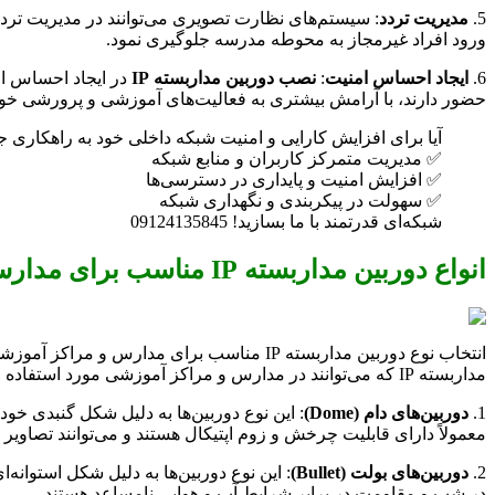
5.
مدیریت تردد
: سیستم‌های نظارت تصویری می‌توانند در مدیریت تردد 
ورود افراد غیرمجاز به محوطه مدرسه جلوگیری نمود.
6.
ایجاد احساس امنیت
:
نصب دوربین مداربسته IP
در ایجاد احساس ام
حضور دارند، با آرامش بیشتری به فعالیت‌های آموزشی و پرورشی خود 
آیا برای افزایش کارایی و امنیت شبکه داخلی خود به راهکاری ج
✅ مدیریت متمرکز کاربران و منابع شبکه
✅ افزایش امنیت و پایداری در دسترسی‌ها
✅ سهولت در پیکربندی و نگهداری شبکه
شبکه‌ای قدرتمند با ما بسازید! 09124135845
انواع دوربین مداربسته IP مناسب برای مدارس و مراکز آموزشی
انتخاب نوع دوربین مداربسته IP مناسب برای 
مداربسته IP که می‌توانند در مدارس و مراکز آموزشی مورد استفاده قرار گیرند، می‌پردازیم:
1.
دوربین‌های دام (Dome)
: این نوع دوربین‌ها به دلیل شکل گنبدی خو
معمولاً دارای قابلیت چرخش و زوم اپتیکال هستند و می‌توانند تصاویر 
2.
دوربین‌های بولت (Bullet)
: این نوع دوربین‌ها به دلیل شکل استوان
در شب و مقاومت در برابر شرایط آب و هوایی نامساعد هستند.