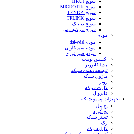
سویچ HRUI
سویچ MICROTIK
سویچ TENDA
سویچ TPLINK
سویچ دیلینک
سویچ مرکوسیس
مودم
مودم dsl-vdsl
مودم سیمکارتی
مودم فیبر نوری
اکسس پوینت
مدیا کانورتر
توسعه دهنده شبکه
ماژول شبکه
روتر
کارت شبکه
فایروال
تجهیزات پسیو شبکه
پچ پنل
پچ کورد
تستر شبکه
رک
کابل شبکه