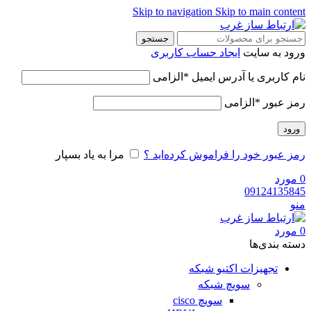
Skip to navigation
Skip to main content
جستجو
ورود به سایت
ایجاد حساب کاربری
نام کاربری یا آدرس ایمیل
*
الزامی
رمز عبور
*
الزامی
ورود
رمز عبور خود را فراموش کرده‌اید ؟
مرا به یاد بسپار
0
مورد
09124135845
منو
0
مورد
دسته‌ بندی‌ها
تجهیزات اکتیو شبکه
سویچ شبکه
سویچ cisco