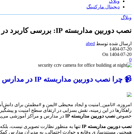
وبلاگ
دیجیتال مارکتینگ
وبلاگ
نصب دوربین مداربسته IP: بررسی کاربرد در مدارس و مراکز آموزشی
ارسال شده توسط
abed
1404-07-20
On 1404-07-20
0
📹 چرا نصب دوربین مداربسته IP در مدارس و مراکز آموزشی ضروری است؟ راهنمای جامع
امروزه، #تامین_امنیت و ایجاد محیطی #ایمن و #مطمئن برای دانش‌آ
راهکارها در این زمینه، نقش بسزایی در ارتقای سطح امنیت و پیشگیری 
خصوص
نصب دوربین مداربسته IP
در مدارس و مراکز آموزشی می‌پرد
نصب دوربین مداربسته IP
تنها به منظور نظارت تصویری نیست، بلکه به 
همچنین مستندسازی وقایع و حوادث احتمالی، به مدیران مدارس کمک شا