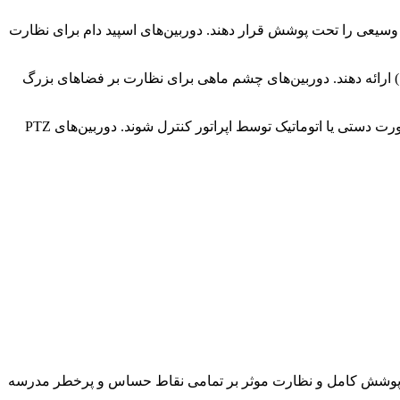
ا هستند و می‌توانند مناطق وسیعی را تحت پوشش قرار دهند. دوربین‌های اسپید دام برای نظارت
بین‌ها دارای لنزهای واید هستند و می‌توانند تصاویری با زاویه دید بسیار گسترده (تا 360 درجه) ارائه دهند. دوربین‌های چشم ماهی برای نظارت بر فضاهای بزرگ
: این نوع دوربین‌ها دارای قابلیت چرخش افقی و عمودی و همچنین زوم اپتیکال هستند و می‌توانند به صورت دستی یا اتوماتیک توسط اپراتور کنترل شوند. دوربین‌های PTZ
د پوشش کامل و نظارت موثر بر تمامی نقاط حساس و پرخطر مدرسه