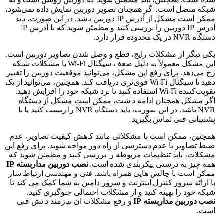
شبکه متصل است. اگر همچنان تصویر دوربین نمایش داده نمی‌شود،
ممکن است مشکل از آدرس IP دوربین باشد. در این صورت، باید
آدرس IP دوربین را بررسی کنید و مطمئن شوید که با آدرس IP
دستگاه NVR در یک محدوده قرار دارد.
یکی دیگر از مشکلات رایج، قطع و وصل شدن تصاویر دوربین است.
این مشکل معمولاً به دلیل ضعف سیگنال Wi-Fi یا مشکلات شبکه
رخ می‌دهد. برای رفع این مشکل، می‌توانید موقعیت دوربین را تغییر
دهید تا سیگنال Wi-Fi قوی‌تری دریافت کند. همچنین، می‌توانید از یک
تقویت‌کننده Wi-Fi استفاده کنید تا برد شبکه خود را افزایش دهید.
اگر مشکل همچنان ادامه داشت، ممکن است مشکل از دستگاه
NVR باشد. در این صورت، باید دستگاه NVR را ریست کنید یا با
پشتیبانی فنی تماس بگیرید.
همچنین، ممکن است با مشکلاتی مانند کاهش کیفیت تصاویر، عدم
ضبط تصاویر یا عدم دسترسی از راه دور مواجه شوید. برای رفع این
مشکلات، باید تنظیمات مربوطه را بررسی کنید و مطمئن شوید که
همه چیز به درستی پیکربندی شده است.
نصب دوربین مداربسته IP
ممکن است با چالش هایی همراه باشد. فنی و مهندسی ارتباط ساز
با ارائه سرور کنترل اینترنت و سرور دامین به شما کمک می کند تا
شبکه خود را بهینه کنید و از مشکلات احتمالی جلوگیری کنید.
نصب دوربین مداربسته IP
و رفع مشکلات آن نیازمند دانش فنی
است.