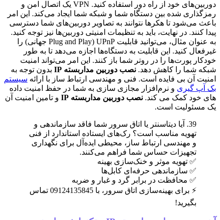
دوربین‌های خود از راه دور استفاده کنید. VPN یک اتصال امن و
رمزگذاری شده بین دستگاه شما و شبکه شما ایجاد می‌کند. این امر
باعث می‌شود تا هکرها نتوانند به تصاویر دوربین‌های شما دسترسی
پیدا کنند. در نهایت، باید به تنظیمات امنیتی دوربین‌ها نیز توجه کنید.
به عنوان مثال، می‌توانید قابلیت UPnP (Plug and Play جهانی) را
غیرفعال کنید. این قابلیت به دستگاه‌ها اجازه می‌دهد تا به طور
خودکار پورت‌ها را در روتر شما باز کنند. این امر می‌تواند امنیت
شبکه شما را کاهش دهد.
نصب دوربین مداربسته IP
بدون توجه به
امنیت آن بی فایده است. فنی و مهندسی ارتباط ساز با ارائه
سیستم
بک آپ گیری
و نرم‌افزار مجازی سازی به شما در حفظ امنیت داده
های خود کمک می کند.
نصب دوربین مداربسته IP
و تامین امنیت آن
یک مسئولیت است.
39. آیا دیتاسنتر یا اتاق سرور شما فاقد سازماندهی و
تهویه مناسب است؟ رک‌های ایستاده استاندارد از فنی
و مهندسی ارتباط ساز، محیطی ایده‌آل برای نگهداری
تجهیزات حساس شما فراهم می‌کنند.
✅ تهویه موثر و خنک‌سازی بهینه
✅ سازماندهی حرفه‌ای کابل‌ها
✅ محافظت در برابر گرد و غبار و ضربه
⚡ برای بهینه‌سازی اتاق سرور، با 09124135845 تماس
بگیرید!