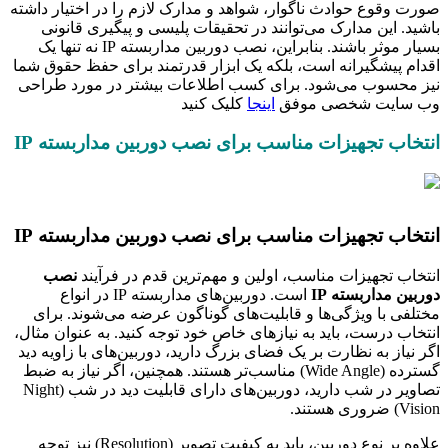
صورت وقوع حوادث ناگوار، شواهد و مدارک لازم را در اختیار داشته
باشید. این مدارک می‌توانند در تحقیقات پلیسی و پیگیری قانونی
بسیار موثر باشند. بنابراین، نصب دوربین مداربسته IP نه تنها یک
اقدام پیشگیرانه است، بلکه یک ابزار قدرتمند برای حفظ حقوق شما
نیز محسوب می‌شود. برای کسب اطلاعات بیشتر در مورد طراحی
وب سایت شخصی موفق
اینجا
کلیک کنید
انتخاب تجهیزات مناسب برای نصب دوربین مداربسته IP
انتخاب تجهیزات مناسب برای نصب دوربین مداربسته IP
انتخاب تجهیزات مناسب، اولین و مهم‌ترین قدم در فرآیند
نصب
دوربین مداربسته IP
است. دوربین‌های مداربسته IP در انواع
مختلفی با ویژگی‌ها و قابلیت‌های گوناگون عرضه می‌شوند. برای
انتخاب درست، باید به نیازهای خاص خود توجه کنید. به عنوان مثال،
اگر نیاز به نظارت بر یک فضای بزرگ دارید، دوربین‌های با زاویه دید
گسترده (Wide Angle) مناسب‌تر هستند. همچنین، اگر نیاز به ضبط
تصاویر در شب دارید، دوربین‌های دارای قابلیت دید در شب (Night
Vision) ضروری هستند.
علاوه بر نوع دوربین، باید به کیفیت تصویر (Resolution) نیز توجه