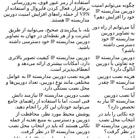
استفاده از رمز عبور قوی، به‌روزرسانی
چگونه می‌توانم امنیت
نرم‌افزار، فعال کردن فایروال و استفاده از
دوربین مداربسته IP
VPN از جمله راه‌های افزایش امنیت دوربین
خود را افزایش دهم؟
مداربسته IP هستند.
آیا می‌توانم از راه دور
بله، با پیکربندی صحیح، می‌توانید از طریق
به تصاویر دوربین
اینترنت و از هر نقطه‌ای در جهان به تصاویر
مداربسته IP خود
دوربین مداربسته IP خود دسترسی داشته
دسترسی داشته
باشید.
باشم؟
دوربین مداربسته IP
دوربین مداربسته IP کیفیت تصویر بالاتری
چه تفاوتی با دوربین
دارد، امکانات بیشتری ارائه می‌دهد و
آنالوگ دارد؟
انعطاف‌پذیرتر است.
هزینه نصب دوربین
هزینه نصب دوربین مداربسته IP به عوامل
مداربسته IP چقدر
مختلفی مانند نوع دوربین، تعداد دوربین‌ها و
است؟
محل نصب بستگی دارد.
آیا نصب دوربین
نصب دوربین مداربسته IP نیازمند دانش
مداربسته IP نیاز به
فنی است، اما با استفاده از راهنمای جامع
تخصص دارد؟
می‌توانید خودتان این کار را انجام دهید.
چه نکاتی را باید در
پوشش محیط مورد نظر، محافظت از
انتخاب محل نصب
دوربین و دسترسی به منبع تغذیه از جمله
دوربین مداربسته IP
نکاتی هستند که باید در انتخاب محل نصب
در نظر گرفت؟
دوربین مداربسته IP در نظر گرفت.