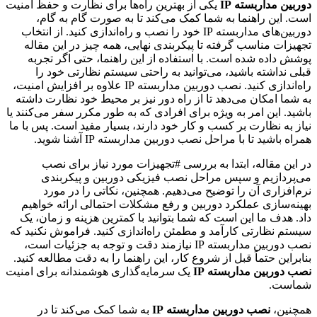
دوربین مداربسته IP
یکی از بهترین راه‌ها برای نظارت و حفظ امنیت
است. این راهنما به شما کمک می‌کند تا به صورت گام به گام،
دوربین‌های مداربسته IP خود را نصب و راه‌اندازی کنید. از انتخاب
تجهیزات مناسب گرفته تا پیکربندی نهایی، همه چیز در این مقاله
پوشش داده شده است. با استفاده از این راهنما، حتی اگر تجربه
قبلی نداشته باشید، می‌توانید به راحتی سیستم نظارتی خود را
راه‌اندازی کنید. نصب دوربین مداربسته IP علاوه بر افزایش امنیت،
به شما امکان می‌دهد تا از راه دور نیز بر محیط خود نظارت داشته
باشید. این امر به ویژه برای افرادی که به طور مکرر سفر می‌کنند یا
نیاز به نظارت بر کسب و کار خود دارند، بسیار مفید است. پس با ما
همراه باشید تا با مراحل نصب دوربین مداربسته IP آشنا شوید.
در این مقاله، ابتدا به بررسی #تجهیزات مورد نیاز برای نصب
می‌پردازیم و سپس مراحل نصب فیزیکی دوربین و پیکربندی
نرم‌افزاری آن را توضیح می‌دهیم. همچنین، نکاتی را در مورد
بهینه‌سازی عملکرد دوربین و رفع مشکلات احتمالی ارائه خواهیم
داد. هدف ما این است که شما بتوانید با کمترین هزینه و زمان، یک
سیستم نظارتی کارآمد و مطمئن راه‌اندازی کنید. فراموش نکنید که
نصب دوربین مداربسته IP نیازمند دقت و توجه به جزئیات است،
بنابراین حتماً قبل از شروع کار، این راهنما را به دقت مطالعه کنید.
نصب دوربین مداربسته IP
یک سرمایه‌گذاری هوشمندانه برای امنیت
شماست.
همچنین،
نصب دوربین مداربسته IP
به شما کمک می‌کند تا در