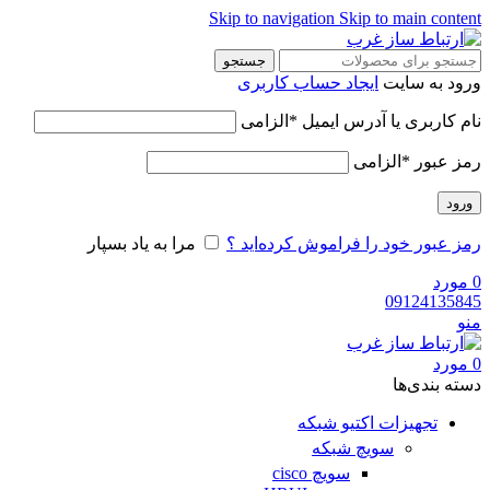
Skip to navigation
Skip to main content
جستجو
ورود به سایت
ایجاد حساب کاربری
نام کاربری یا آدرس ایمیل
*
الزامی
رمز عبور
*
الزامی
ورود
رمز عبور خود را فراموش کرده‌اید ؟
مرا به یاد بسپار
0
مورد
09124135845
منو
0
مورد
دسته‌ بندی‌ها
تجهیزات اکتیو شبکه
سویچ شبکه
سویچ cisco