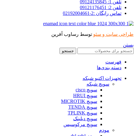
تلفن 1: 09124135845
تلفن 2: 09121176451
تماس رایگان :2-02192004661
طراحی سایت و سئو
توسط رساوب آفرین
بستن
جستجو
فهرست
دسته بندی‌ها
تجهیزات اکتیو شبکه
سویچ شبکه
سویچ cisco
سویچ HRUI
سویچ MICROTIK
سویچ TENDA
سویچ TPLINK
سویچ دیلینک
سویچ مرکوسیس
مودم
مودم dsl-vdsl