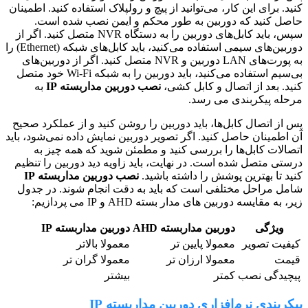
کنید. برای این کار، می‌توانید از پیچ و رولپلاک استفاده کنید. اطمینان
حاصل کنید که دوربین به طور محکم و ایمن نصب شده است.
سپس، باید کابل‌های دوربین را به دستگاه NVR متصل کنید. اگر از
دوربین‌های سیمی استفاده می‌کنید، باید کابل‌های شبکه (Ethernet) را
به پورت‌های LAN دوربین و NVR متصل کنید. اگر از دوربین‌های
بی‌سیم استفاده می‌کنید، باید دوربین را به شبکه Wi-Fi خود متصل
کنید. بعد از اتصال و کابل کشی،
نصب دوربین مداربسته IP
به
مرحله پیکربندی می رسد.
پس از اتصال کابل‌ها، باید دوربین را روشن کنید و از عملکرد صحیح
آن اطمینان حاصل کنید. اگر تصویر دوربین نمایش داده نمی‌شود، باید
اتصالات کابل‌ها را بررسی کنید و مطمئن شوید که همه چیز به
درستی متصل شده است. در نهایت، باید زاویه دید دوربین را تنظیم
کنید تا بهترین پوشش را داشته باشید.
نصب دوربین مداربسته IP
شامل مراحل مختلفی است که باید به دقت انجام شوند. در جدول
زیر، به مقایسه دوربین های مدار بسته AHD و IP می پردازیم:
ویژگی
دوربین مداربسته AHD
دوربین مداربسته IP
کیفیت تصویر
معمولا پایین تر
معمولا بالاتر
قیمت
معمولا ارزان تر
معمولا گران تر
پیچیدگی نصب
کمتر
بیشتر
پیکربندی نرم‌افزاری دوربین مداربسته IP