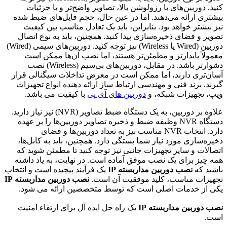
کنید. دوربین‌های با رزولوشن بالا، تصاویر واضح‌تر و با جزئیات
بیشتری ارائه می‌دهند. اما در عین حال، حجم فایل‌های ضبط شده
نیز بیشتر خواهد بود. بنابراین، باید یک تعادل مناسب بین کیفیت
تصویر و فضای ذخیره‌سازی پیدا کنید. همچنین، باید به نوع اتصال
دوربین (Wired یا Wireless) نیز توجه کنید. دوربین‌های سیمی (Wired)
معمولاً پایدارتر و مطمئن‌تر هستند، اما نصب آن‌ها ممکن است
دشوارتر باشد. در مقابل، دوربین‌های بی‌سیم (Wireless) نصب
آسان‌تری دارند، اما ممکن است در معرض تداخلات سیگنالی قرار
گیرند. برند فنی و مهندسی ارتباط ساز ارائه دهنده انواع تجهیزات
ویپ، تجهیزات شبکه، و
دوربین های آی پی
با کیفیت می باشد.
علاوه بر دوربین، به یک دستگاه ضبط تصاویر (NVR) نیز نیاز دارید.
دستگاه NVR وظیفه ضبط و ذخیره تصاویر دوربین‌ها را بر عهده
دارد. انتخاب NVR مناسب نیز به تعداد دوربین‌ها و فضای
ذخیره‌سازی مورد نیاز شما بستگی دارد. همچنین، باید به کابل‌ها،
اتصالات و سایر تجهیزات جانبی نیز توجه کنید تا مطمئن شوید که
همه چیز برای یک نصب موفق آماده است. در نهایت، به یاد داشته
باشید که
نصب دوربین مداربسته IP
یک فرآیند پیچیده است و انتخاب
تجهیزات مناسب، کلید موفقیت آن است.
نصب دوربین مداربسته IP
یکی از خدمات اصلی است که توسط متخصصین ارائه می شود.
نصب دوربین مداربسته IP
یک راه حل ایده آل برای ارتقاء امنیت
است.