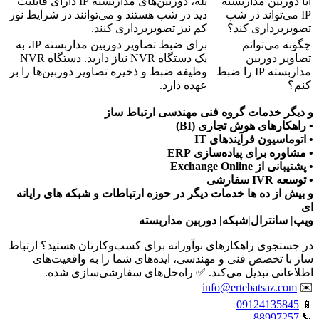
آیا دوربین مداربسته
بله، دوربین‌های مداربسته IP دارای قابلیت
IP می‌تواند در شب
دید در شب هستند و می‌توانند در شرایط نور
تصویربرداری کند؟
کم نیز تصویربرداری کنند.
چگونه می‌توانم
برای ضبط تصاویر دوربین مداربسته IP، به
تصاویر دوربین
یک دستگاه NVR نیاز دارید. دستگاه NVR
مداربسته IP را ضبط
وظیفه ضبط و ذخیره تصاویر دوربین‌ها را بر
کنم؟
عهده دارد.
و دیگر خدمات گروه فنی مهندسی ارتباط ساز
• راهکارهای هوش تجاری (BI)
• اتوماسیون فرآیندهای IT
• مشاوره برای پیاده‌سازی ERP
• پشتیبانی از Exchange Online
• توسعه IVR سفارشی
و بیش از ده ها خدمات دیگر در حوزه ارتباطات و شبکه های رایانه
ای
ویپ| سانترال|شبکه| دوربین مداربسته
در جستجوی راهکارهای نوآورانه برای کسب‌وکارتان هستید؟ ارتباط
ساز با تخصص فنی و مهندسی، ایده‌های شما را به واقعیت‌های
اطلاعاتی تبدیل می‌کند. ✅ راه‌حل‌های سفارشی‌سازی شده.
info@ertebatsaz.com
✉️
09124135845
📱
88997257
📞