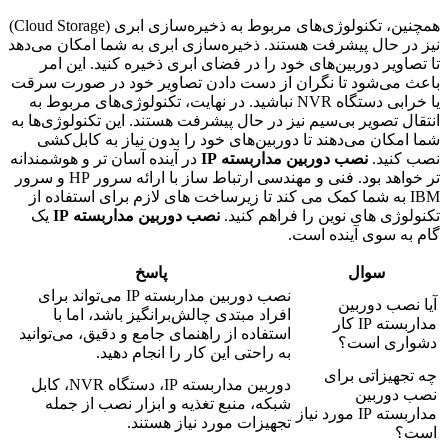
همچنین، تکنولوژی‌های مربوط به ذخیره‌سازی ابری (Cloud Storage)
نیز در حال پیشرفت هستند. ذخیره‌سازی ابری به شما امکان می‌دهد
تا تصاویر دوربین‌های خود را در فضای ابری ذخیره کنید. این امر
باعث می‌شود تا نگران از دست دادن تصاویر خود در صورت سرقت
یا خرابی دستگاه NVR نباشید. در نهایت، تکنولوژی‌های مربوط به
انتقال تصویر بی‌سیم نیز در حال پیشرفت هستند. این تکنولوژی‌ها به
شما امکان می‌دهند تا دوربین‌های خود را بدون نیاز به کابل‌کشی
نصب کنید.
نصب دوربین مداربسته IP
در آینده آسان تر و هوشمندانه
تر خواهد بود. فنی و مهندسی ارتباط ساز با ارائه سرور HP و سرور
IBM به شما کمک می کند تا زیرساخت های لازم برای استفاده از
تکنولوژی های نوین را فراهم کنید.
نصب دوربین مداربسته IP
یک
گام به سوی آینده است.
سوال
پاسخ
نصب دوربین مداربسته IP می‌تواند برای
آیا نصب دوربین
افراد مبتدی چالش‌برانگیز باشد، اما با
مداربسته IP کار
استفاده از راهنمای جامع و دقیق، می‌توانید
دشواری است؟
به راحتی این کار را انجام دهید.
چه تجهیزاتی برای
دوربین مداربسته IP، دستگاه NVR، کابل
نصب دوربین
شبکه، منبع تغذیه و ابزار نصب از جمله
مداربسته IP مورد نیاز
تجهیزات مورد نیاز هستند.
است؟