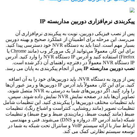
پیکربندی نرم‌افزاری دوربین مداربسته IP
پس از نصب فیزیکی دوربین، نوبت به پیکربندی نرم‌افزاری آن
می‌رسد. این مرحله برای اطمینان از عملکرد صحیح و بهینه دوربین
بسیار مهم است. ابتدا باید به دستگاه NVR خود دسترسی پیدا کنید.
برای این کار، معمولاً می‌توانید از یک مرورگر وب (مانند Chrome یا
Firefox) استفاده کنید و آدرس IP دستگاه NVR را وارد کنید. آدرس
IP دستگاه NVR معمولاً در دفترچه راهنمای آن ذکر شده است.
نصب دوربین مداربسته IP
پس از انجام پیکربندی به پایان می رسد.
پس از ورود به دستگاه NVR، باید دوربین‌های خود را به آن اضافه
کنید. برای این کار، معمولاً باید آدرس IP دوربین‌ها و رمز عبور آن‌ها
را وارد کنید. اگر دوربین‌های شما به درستی به NVR متصل شوند،
تصاویر آن‌ها باید در صفحه نمایش NVR نمایش داده شوند. سپس،
باید تنظیمات مختلف دوربین‌ها را پیکربندی کنید. این تنظیمات شامل
تنظیمات تصویر (مانند روشنایی، کنتراست و اشباع رنگ)، تنظیمات
ضبط (مانند کیفیت ضبط، زمان‌بندی ضبط و نوع ضبط) و تنظیمات
شبکه (مانند آدرس IP، دروازه و DNS) می‌شوند. فنی و مهندسی
ارتباط ساز با ارائه سیستم VoIP و سانترال تحت شبکه به شما در
توسعه سیستم نظارتی کمک می کند.