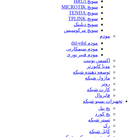
سویچ HRUI
سویچ MICROTIK
سویچ TENDA
سویچ TPLINK
سویچ دیلینک
سویچ مرکوسیس
مودم
مودم dsl-vdsl
مودم سیمکارتی
مودم فیبر نوری
اکسس پوینت
مدیا کانورتر
توسعه دهنده شبکه
ماژول شبکه
روتر
کارت شبکه
فایروال
تجهیزات پسیو شبکه
پچ پنل
پچ کورد
تستر شبکه
رک
کابل شبکه