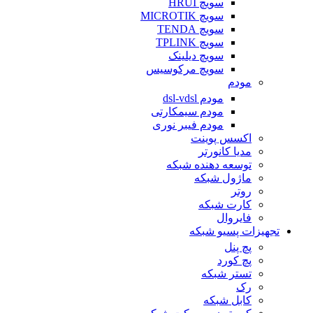
سویچ HRUI
سویچ MICROTIK
سویچ TENDA
سویچ TPLINK
سویچ دیلینک
سویچ مرکوسیس
مودم
مودم dsl-vdsl
مودم سیمکارتی
مودم فیبر نوری
اکسس پوینت
مدیا کانورتر
توسعه دهنده شبکه
ماژول شبکه
روتر
کارت شبکه
فایروال
تجهیزات پسیو شبکه
پچ پنل
پچ کورد
تستر شبکه
رک
کابل شبکه