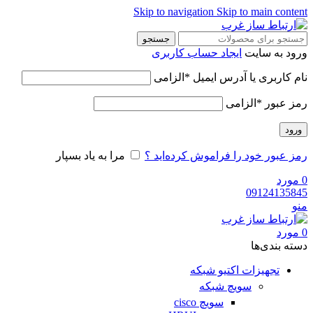
Skip to navigation
Skip to main content
جستجو
ورود به سایت
ایجاد حساب کاربری
نام کاربری یا آدرس ایمیل
*
الزامی
رمز عبور
*
الزامی
ورود
رمز عبور خود را فراموش کرده‌اید ؟
مرا به یاد بسپار
0
مورد
09124135845
منو
0
مورد
دسته‌ بندی‌ها
تجهیزات اکتیو شبکه
سویچ شبکه
سویچ cisco