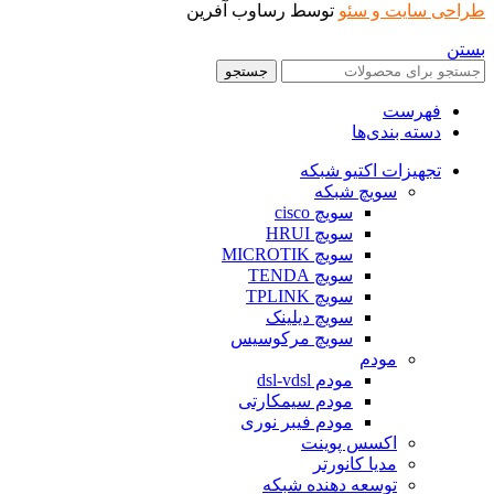
طراحی سایت و سئو
توسط رساوب آفرین
بستن
جستجو
فهرست
دسته بندی‌ها
تجهیزات اکتیو شبکه
سویچ شبکه
سویچ cisco
سویچ HRUI
سویچ MICROTIK
سویچ TENDA
سویچ TPLINK
سویچ دیلینک
سویچ مرکوسیس
مودم
مودم dsl-vdsl
مودم سیمکارتی
مودم فیبر نوری
اکسس پوینت
مدیا کانورتر
توسعه دهنده شبکه