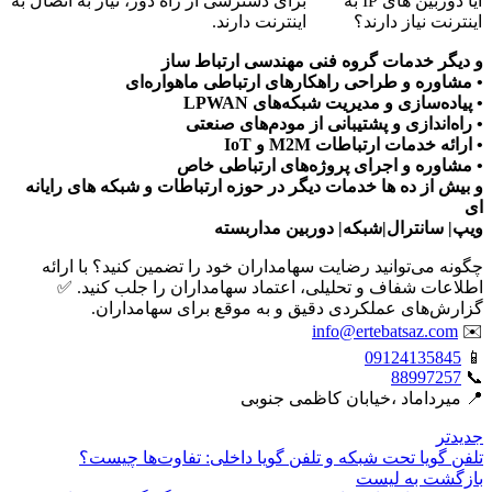
آیا دوربین های IP به
برای دسترسی از راه دور، نیاز به اتصال به
اینترنت نیاز دارند؟
اینترنت دارند.
و دیگر خدمات گروه فنی مهندسی ارتباط ساز
• مشاوره و طراحی راهکارهای ارتباطی ماهواره‌ای
• پیاده‌سازی و مدیریت شبکه‌های LPWAN
• راه‌اندازی و پشتیبانی از مودم‌های صنعتی
• ارائه خدمات ارتباطات M2M و IoT
• مشاوره و اجرای پروژه‌های ارتباطی خاص
و بیش از ده ها خدمات دیگر در حوزه ارتباطات و شبکه های رایانه
ای
ویپ| سانترال|شبکه| دوربین مداربسته
چگونه می‌توانید رضایت سهامداران خود را تضمین کنید؟ با ارائه
اطلاعات شفاف و تحلیلی، اعتماد سهامداران را جلب کنید. ✅
گزارش‌های عملکردی دقیق و به موقع برای سهامداران.
info@ertebatsaz.com
✉️
09124135845
📱
88997257
📞
📍 میرداماد ،خیابان کاظمی جنوبی
جدیدتر
تلفن گویا تحت شبکه و تلفن گویا داخلی: تفاوت‌ها چیست؟
بازگشت بە لیست