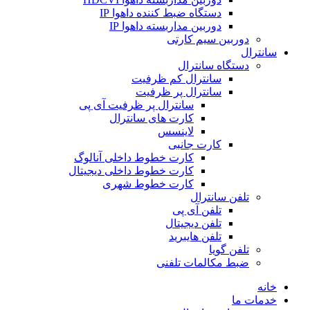
دستگاه ضبط کننده داهوا IP
دوربین مداربسته داهوا IP
دوربین سیم کارتی
سانترال
دستگاه سانترال
سانترال کم ظرفیت
سانترال پر ظرفیت
سانترال پر ظرفیت آی پی
کارت های سانترال
لاینسس
کارت جانبی
کارت خطوط داخلی آنالوگ
کارت خطوط داخلی دیجیتال
کارت خطوط شهری
تلفن سانترال
تلفن آی پی
تلفن دیجیتال
تلفن هایبرید
تلفن گویا
ضبط مکالمات تلفنی
خانه
خدمات ما