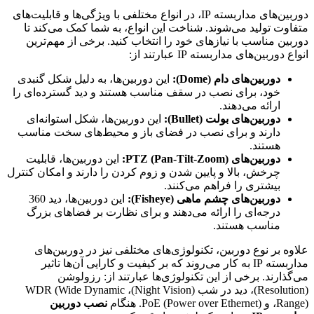
دوربین‌های مداربسته IP، در انواع مختلفی با ویژگی‌ها و قابلیت‌های
متفاوت تولید می‌شوند. شناخت این انواع، به شما کمک می‌کند تا
دوربین مناسب با نیازهای خود را انتخاب کنید. برخی از مهم‌ترین
انواع دوربین‌های مداربسته IP عبارتند از:
دوربین‌های دام (Dome):
این دوربین‌ها، به دلیل شکل گنبدی
خود، برای نصب در سقف مناسب هستند و دید گسترده‌ای را
ارائه می‌دهند.
دوربین‌های بولت (Bullet):
این دوربین‌ها، شکل استوانه‌ای
دارند و برای نصب در فضای باز و محیط‌های سخت مناسب
هستند.
دوربین‌های PTZ (Pan-Tilt-Zoom):
این دوربین‌ها، قابلیت
چرخش، بالا و پایین شدن و زوم کردن را دارند و امکان کنترل
بیشتری را فراهم می‌کنند.
دوربین‌های چشم ماهی (Fisheye):
این دوربین‌ها، دید 360
درجه‌ای را ارائه می‌دهند و برای نظارت بر فضاهای بزرگ
مناسب هستند.
علاوه بر نوع دوربین، تکنولوژی‌های مختلفی نیز در دوربین‌های
مداربسته IP به کار می‌روند که بر کیفیت و کارایی آن‌ها تاثیر
می‌گذارند. برخی از این تکنولوژی‌ها عبارتند از: رزولوشن
(Resolution)، دید در شب (Night Vision)، WDR (Wide Dynamic
Range)، و PoE (Power over Ethernet). هنگام
نصب دوربین