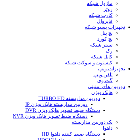
ماژول شبکه
روتر
کارت شبکه
فایروال
تجهیزات پسیو شبکه
پچ پنل
پچ کورد
تستر شبکه
رک
کابل شبکه
کیستون و سوکت شبکه
تجهیزات ویپ
تلفن ویپ
گت وی
دوربین های امنیتی
هایک ویژن
دوربین مداربسته TURBO HD
دوربین مداربسته هایک ویژن IP
دستگاه ضبط تصویر هایک ویژن DVR
دستگاه ضبط تصویر هایک ویژن NVR
پک دوربین مداربسته
داهوا
دستگاه ضبط کننده داهوا HD
دوربین مداربسته داهوا HDCVI