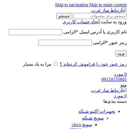
Skip to navigation
Skip to main content
جستجو
ورود به سایت
ایجاد حساب کاربری
نام کاربری یا آدرس ایمیل
*
الزامی
رمز عبور
*
الزامی
ورود
رمز عبور خود را فراموش کرده‌اید ؟
مرا به یاد بسپار
0
مورد
09124135845
منو
0
مورد
دسته‌ بندی‌ها
تجهیزات اکتیو شبکه
سویچ شبکه
سویچ cisco