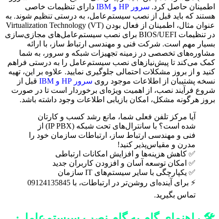
اطمینان حاصل کرد.
سرور HP و IBM
دارای تنظیمات خاصی
هستند که باید قبل از نصب سیستم‌عامل، به درستی تنظیم شوند. به
عنوان مثال، اطمینان از فعال بودن Virtualization Technology (VT)
در تنظیمات BIOS/UEFI برای نصب سیستم‌عامل‌های مجازی‌سازی
بسیار مهم است. شرکت فنی و مهندسی ارتباط ساز، با ارائه
مشاوره‌های تخصصی در زمینه تجهیزات شبکه و سرور، به شما
کمک می‌کند تا پیش‌نیازهای نصب سیستم‌عامل را به درستی فراهم
کنید و از بروز مشکلات احتمالی جلوگیری نمایید. علاوه بر این، تهیه
نسخه پشتیبان از اطلاعات موجود روی
سرور HP و IBM
قبل از
شروع فرآیند نصب، از اهمیت ویژه‌ای برخوردار است تا در صورت
بروز هرگونه مشکل، امکان بازیابی اطلاعات وجود داشته باشد.
آیا مرکز تلفن فعلی شما، مانع رشد کسب و کارتان
شده است؟ با سانترال‌های تحت شبکه (IP PBX) از
فنی و مهندسی ارتباط ساز، ارتباطات سازمان خود را
مدرن و مقیاس‌پذیر کنید!
✅ کاهش هزینه‌ها و افزایش امکانات ارتباطی
✅ امکان توسعه آسان و افزودن کاربران جدید
✅ یکپارچگی با سایر سیستم‌های IT سازمان
⚡ برای آینده‌ای روشن‌تر در ارتباطات، با 09124135845
تماس بگیرید.
🛠️ راهنمای گام به گام نصب سیستم‌عامل: