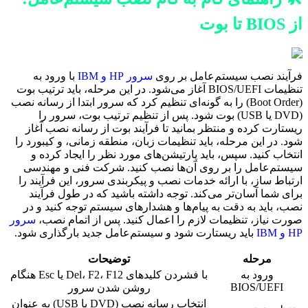
از BIOS تا بوت
فرآیند نصب سیستم‌عامل بر روی
سرور HP و IBM
با ورود به
تنظیمات BIOS/UEFI آغاز می‌شود. در این مرحله، باید ترتیب بوت
(Boot Order) را به گونه‌ای تنظیم کرد که سرور ابتدا از رسانه نصب
(DVD یا USB) بوت شود. پس از تنظیم ترتیب بوت، سرور را
ریستارت کرده و منتظر بمانید تا فرآیند بوت از رسانه نصب آغاز
شود. در این مرحله، باید تنظیمات زبان، منطقه زمانی، و کیبورد را
انتخاب کنید. سپس، باید پارتیشن‌های مورد نظر را ایجاد کرده و
سیستم‌عامل را بر روی آن‌ها نصب کنید. شرکت فنی و مهندسی
ارتباط ساز، با ارائه خدمات نصب و پیکربندی سرور، این فرآیند را
برای شما آسان‌تر می‌کند. توجه داشته باشید که در طول فرآیند
نصب، باید به دقت به پیام‌ها و هشدارهای سیستم توجه کنید و در
صورت نیاز، تنظیمات لازم را اعمال کنید. پس از اتمام نصب،
سرور
HP و IBM
باید ریستارت شود و سیستم‌عامل جدید بارگذاری شود.
مرحله
توضیحات
ورود به
با فشردن کلیدهای Del، F2، F12 یا Esc هنگام
BIOS/UEFI
روشن شدن سرور
انتخاب رسانه نصب (DVD یا USB) به عنوان