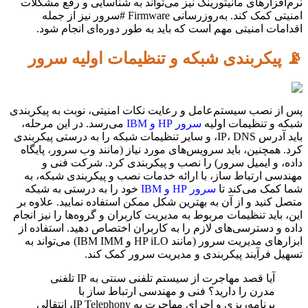
نرم‌افزارهای مانیتورینگ نیز می‌تواند به شناسایی و رفع مشکلات
امنیتی کمک کند. به‌روزرسانی Firmware #سرور نیز از جمله
اقدامات امنیتی مهم است که باید به طور دوره‌ای انجام شود.
📡 پیکربندی شبکه و تنظیمات اولیه سرور
پس از نصب سیستم‌عامل و رعایت نکات امنیتی، نوبت به پیکربندی
شبکه و تنظیمات اولیه
سرور HP و IBM
می‌رسد. در این مرحله،
باید آدرس IP، DNS، و سایر تنظیمات شبکه را به درستی پیکربندی
کرد. همچنین، باید سرویس‌های مورد نیاز (مانند وب سرور، پایگاه
داده، و ایمیل سرور) را نصب و پیکربندی کرد. شرکت فنی و
مهندسی ارتباط ساز، با ارائه خدمات نصب و پیکربندی شبکه، به
شما کمک می‌کند تا
سرور HP و IBM
خود را به درستی به شبکه
متصل کنید و از آن به بهترین شکل ممکن استفاده نمایید. علاوه بر
این، باید تنظیمات مربوط به مدیریت کاربران و گروه‌ها را نیز انجام
داده و دسترسی‌های لازم را به کاربران اختصاص دهید. استفاده از
ابزارهای مدیریت سرور (مانند HP iLO و IBM IMM) می‌تواند به
تسهیل فرآیند پیکربندی و مدیریت سرور کمک کند.
آیا قصد مهاجرت از سیستم تلفنی سنتی به IP تلفنی
مدرن را دارید؟ فنی و مهندسی ارتباط ساز با
برنامه‌ریزی و اجرای مهاجرت به IP Telephony، انتقالی