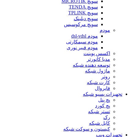
سویچ MICROTIK
سویچ TENDA
سویچ TPLINK
سویچ دیلینک
سویچ مرکوسیس
مودم
مودم dsl-vdsl
مودم سیمکارتی
مودم فیبر نوری
اکسس پوینت
مدیا کانورتر
توسعه دهنده شبکه
ماژول شبکه
روتر
کارت شبکه
فایروال
تجهیزات پسیو شبکه
پچ پنل
پچ کورد
تستر شبکه
رک
کابل شبکه
کیستون و سوکت شبکه
تجهیزات ویپ