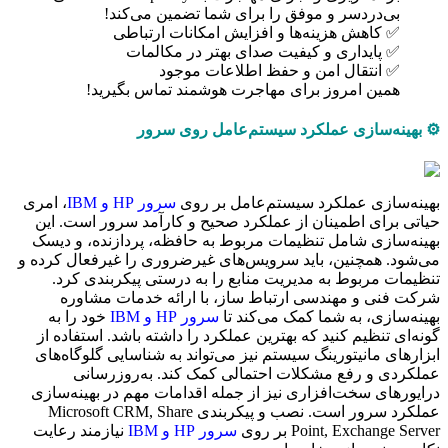
بی‌دردسر و موفق را برای شما تضمین می‌کند!
✅ کاهش هزینه‌ها و افزایش امکانات ارتباطی
✅ پایداری و کیفیت صدای بهتر در مکالمات
✅ انتقال امن و حفظ اطلاعات موجود
همین امروز برای مهاجرت هوشمند تماس بگیرید!
⚙️ بهینه‌سازی عملکرد سیستم‌عامل روی سرور
بهینه‌سازی عملکرد سیستم‌عامل بر روی
سرور HP و IBM
، امری
حیاتی برای اطمینان از عملکرد صحیح و کارآمد سرور است. این
بهینه‌سازی شامل تنظیمات مربوط به حافظه، پردازنده، و دیسک
می‌شود. همچنین، باید سرویس‌های غیرضروری را غیرفعال کرده و
تنظیمات مربوط به مدیریت منابع را به درستی پیکربندی کرد.
شرکت فنی و مهندسی ارتباط ساز، با ارائه خدمات مشاوره
بهینه‌سازی، به شما کمک می‌کند تا
سرور HP و IBM
خود را به
گونه‌ای تنظیم کنید که بهترین عملکرد را داشته باشد. استفاده از
ابزارهای مانیتورینگ سیستم نیز می‌تواند به شناسایی گلوگاه‌های
عملکردی و رفع مشکلات احتمالی کمک کند. به‌روزرسانی
درایورهای سخت‌افزاری نیز از جمله اقدامات مهم در بهینه‌سازی
عملکرد سرور است. نصب و پیکربندی Microsoft CRM, Share
Point, Exchange Server بر روی
سرور HP و IBM
نیازمند رعایت