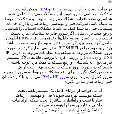
در فرآیند نصب و راه‌اندازی
سرور HP و IBM
، ممکن است با
مشکلات مختلفی روبرو شوید. این مشکلات می‌تواند شامل عدم
شناسایی سخت‌افزار، مشکلات مربوط به بوت، و مشکلات مربوط
به شبکه باشد. شرکت فنی و مهندسی ارتباط ساز، با ارائه خدمات
پشتیبانی فنی، به شما کمک می‌کند تا مشکلات احتمالی را شناسایی
و رفع کنید. برای مثال، اگر سرور قادر به شناسایی هارد دیسک
نباشد، باید از اتصال صحیح کابل‌ها و تنظیمات BIOS/UEFI اطمینان
حاصل کرد. همچنین، اگر سرور قادر به بوت از رسانه نصب نباشد،
باید ترتیب بوت را در BIOS/UEFI به درستی تنظیم کرد. در صورت
بروز مشکلات مربوط به شبکه، باید تنظیمات مربوط به آدرس IP،
DNS، و Gateway را بررسی کرد. با بررسی فایل‌های لاگ سیستم
نیز می‌توان به شناسایی و رفع مشکلات کمک کرد. توجه داشته
باشید که در صورت بروز مشکلات پیچیده، بهتر است از یک
متخصص کمک بگیرید. برای رفع مشکلات مربوط به سرور دامین و
سرور کنترل اینترنت روی
سرور HP و IBM
می توانید با کارشناسان
فنی ارتباط ساز تماس بگیرید.
آیا می‌خواهید از مزایای کامل یک سیستم تلفنی تحت
شبکه هوشمند بهره‌مند شوید؟ فنی و مهندسی ارتباط
ساز با نصب و راه‌اندازی سانترال تحت شبکه، ارتباطات
داخلی و خارجی شما را هوشمند می‌کند.
✅ امکان اتصال شعبات و کارمندان دورکار