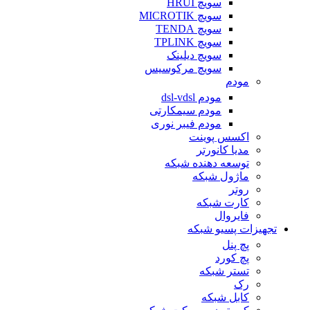
سویچ HRUI
سویچ MICROTIK
سویچ TENDA
سویچ TPLINK
سویچ دیلینک
سویچ مرکوسیس
مودم
مودم dsl-vdsl
مودم سیمکارتی
مودم فیبر نوری
اکسس پوینت
مدیا کانورتر
توسعه دهنده شبکه
ماژول شبکه
روتر
کارت شبکه
فایروال
تجهیزات پسیو شبکه
پچ پنل
پچ کورد
تستر شبکه
رک
کابل شبکه