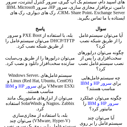
های اسپید دام، سیستم بک آپ گیری، سرور کنترل اینترنت، سرور
دامین، نرم‌افزار مجازی سازی، سرور HP، سرور IBM، Microsoft
CRM، Share Point، Exchange Server، رک های دیواری، رک های
ایستاده با ما تماس بگیرید.
سوال
پاسخ
آیا می‌توان سیستم‌عامل
بله، با استفاده از PXE Boot و سرور
را از طریق شبکه نصب
DHCP/TFTP می‌توان سیستم‌عامل را
کرد؟
از طریق شبکه نصب کرد.
چگونه می‌توان درایورهای
سخت‌افزاری را پس از
می‌توان درایورها را از طریق وب‌سایت
نصب سیستم‌عامل نصب
سازنده سخت‌افزار دانلود و نصب کرد.
کرد؟
سیستم‌عامل‌های Windows Server،
چه سیستم‌عامل‌هایی
Linux (Red Hat, Ubuntu, CentOS) و
برای
سرور HP و IBM
VMware ESXi برای
سرور HP و IBM
مناسب هستند؟
مناسب هستند.
چگونه می‌توان عملکرد
می‌توان از ابزارهای مانیتورینگ مانند
سرور HP و IBM
را
Nagios، Zabbix و SolarWinds استفاده
مانیتور کرد؟
کرد.
بله، با استفاده از مجازی‌سازی
آیا می‌توان چند
(VMware, Hyper-V) می‌توان چند
سیستم‌عامل را بر روی
سیستم‌عامل را بر روی یک سرور نصب