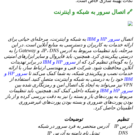
نکات بهینه سازی خاص است.
🔗 اتصال سرور به شبکه و اینترنت
اتصال
سرور HP و IBM
به شبکه و اینترنت، مرحله‌ای حیاتی برای
ارائه خدمات به کاربران و دسترسی به منابع آنلاین است. در این
مرحله، باید تنظیمات مربوط به آدرس IP، DNS، و Gateway را به
درستی پیکربندی کرد. همچنین، باید فایروال و سایر ابزارهای امنیتی
را به گونه‌ای تنظیم کرد که از
سرور HP و IBM
در برابر تهدیدات
آنلاین محافظت شود. شرکت فنی و مهندسی ارتباط ساز، با ارائه
خدمات نصب و پیکربندی شبکه، به شما کمک می‌کند تا
سرور HP و
IBM
خود را به درستی به شبکه و اینترنت متصل کنید. استفاده از
VPN نیز می‌تواند به ایجاد یک اتصال امن و رمزنگاری شده بین
سرور HP و IBM
و شبکه داخلی کمک کند. همچنین، باید تنظیمات
مربوط به پورت‌های باز و بسته را نیز به دقت بررسی کرده و از باز
بودن پورت‌های ضروری و بسته بودن پورت‌های غیرضروری
اطمینان حاصل کرد.
تنظیم
توضیحات
آدرس IP
آدرس منحصر به فرد سرور در شبکه
DNS
تبدیل نام دامنه به آدرس IP