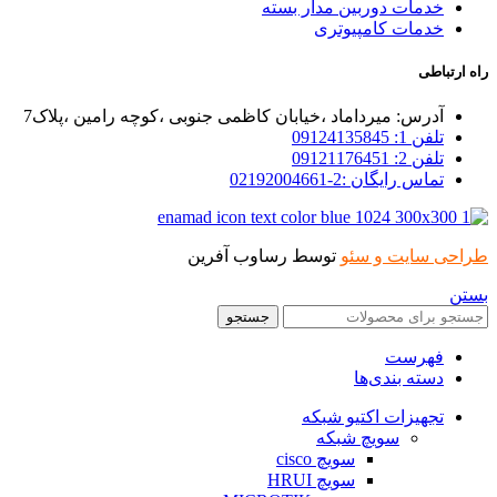
خدمات دوربین مدار بسته
خدمات کامپیوتری
راه ارتباطی
آدرس: میرداماد ،خیابان کاظمی جنوبی ،کوچه رامین ،پلاک7
تلفن 1: 09124135845
تلفن 2: 09121176451
تماس رایگان :2-02192004661
طراحی سایت و سئو
توسط رساوب آفرین
بستن
جستجو
فهرست
دسته بندی‌ها
تجهیزات اکتیو شبکه
سویچ شبکه
سویچ cisco
سویچ HRUI