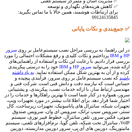
✅ مدیریت آسان و متمرکز سیستم تلفنی
✅ کاهش هزینه‌های نگهداری و توسعه
برای ارتباطات هوشمند، همین حالا با ما تماس بگیرید:
09124135845
✅ جمع‌بندی و نکات پایانی
در این راهنما، به بررسی مراحل نصب سیستم‌عامل بر روی
سرور
HP و IBM
پرداختیم و نکات کلیدی و رفع مشکلات احتمالی را مورد
بررسی قرار دادیم. با رعایت این نکات و استفاده از راهنمایی‌های
ارائه شده، می‌توانید
سرور HP و IBM
خود را به درستی پیکربندی
کرده و از آن به بهترین شکل ممکن استفاده نمایید.
به یاد داشته
باشید
که نصب سیستم‌عامل بر روی سرور، فرآیندی پیچیده و
حساس است که نیازمند دقت و دانش فنی است. شرکت فنی و
مهندسی ارتباط ساز، با ارائه خدمات نصب، پیکربندی، و پشتیبانی
سرور، همواره در کنار شما است تا بهترین راهکارها و خدمات را در
اختیار شما قرار دهد. برای اطلاعات بیشتر در مورد تجهیزات ویپ،
تجهیزات شبکه، سانترال های پاناسونیک، تجهیزات زیرساخت، کال
سنتر، سرویس سیپ ترانک، سرویس ای وان، سرویس صندوق
صوتی، فکس سرور، تلفن سانترال، خطوط فیبر نوری، سیستم
VoIP، سانترال تحت شبکه، تلفن گویا، نرم‌افزارهای تلفنی، سیستم
مانیتورینگ، دوربین های آی پی، سرور دوربین مداربسته، دوربین