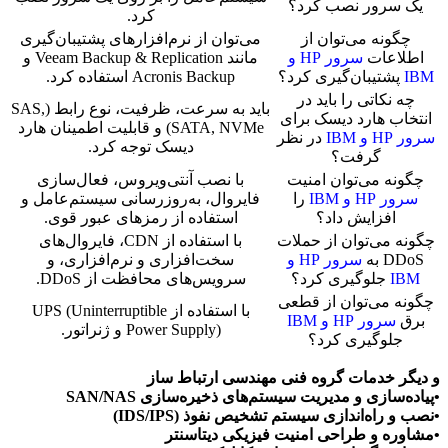
یک سرور نصب کرد؟
کرد.
چگونه می‌توان از
می‌توان از نرم‌افزارهای پشتیبان‌گیری
اطلاعات
سرور HP و
مانند Veeam Backup & Replication و
IBM
پشتیبان‌گیری کرد؟
Acronis Backup استفاده کرد.
چه نکاتی را باید در
باید به سرعت، ظرفیت، نوع رابط (SAS,
انتخاب هارد دیسک برای
SATA, NVMe) و قابلیت اطمینان هارد
سرور HP و IBM
در نظر
دیسک توجه کرد.
گرفت؟
چگونه می‌توان امنیت
با نصب آنتی‌ویروس، فعال‌سازی
سرور HP و IBM
را
فایروال، به‌روزرسانی سیستم‌عامل و
افزایش داد؟
استفاده از رمزهای عبور قوی.
چگونه می‌توان از حملات
با استفاده از CDN، فایروال‌های
DDoS به
سرور HP و
سخت‌افزاری و نرم‌افزاری، و
IBM
جلوگیری کرد؟
سرویس‌های محافظت از DDoS.
چگونه می‌توان از قطعی
با استفاده از UPS (Uninterruptible
برق
سرور HP و IBM
Power Supply) و ژنراتور.
جلوگیری کرد؟
و دیگر خدمات گروه فنی مهندسی ارتباط ساز
•پیاده‌سازی و مدیریت سیستم‌های ذخیره‌سازی SAN/NAS
•نصب و راه‌اندازی سیستم تشخیص نفوذ (IDS/IPS)
•مشاوره و طراحی امنیت فیزیکی دیتاسنتر