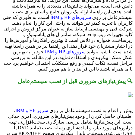
در مراکز داده و سازمان‌ها است. این فرآیند، که نیازمند دقت و
دانش فنی است، می‌تواند چالش‌های متعددی را به همراه داشته
باشد. هدف این راهنما، ارائه یک روش جامع و آسان برای نصب
سیستم‌عامل بر روی
سرورهای HP و IBM
است، به طوری که حتی
کاربران با تجربه کمتر نیز بتوانند به راحتی این کار را انجام دهند.
شرکت فنی و مهندسی ارتباط ساز به عنوان مرکز فروش و اجرای
کلیه تجهیزات ویپ voip، شبکه، سانترال های پاناسونیک و
زیرساخت، همواره در تلاش است تا بهترین راهکارها و آموزش‌ها را
در اختیار مشتریان خود قرار دهد. این راهنما نیز در همین راستا تهیه
شده است تا شما بتوانید
سرورهای HP و IBM
خود را به بهترین
شکل ممکن پیکربندی و استفاده نمایید. در این مقاله، به بررسی
مراحل نصب، نکات کلیدی و رفع مشکلات احتمالی خواهیم پرداخت.
با ما همراه باشید تا این فرآیند را با هم مرور کنیم.
🔍 پیش‌نیازهای ضروری قبل از نصب سیستم‌عامل
پیش از اقدام به نصب سیستم‌عامل بر روی
سرور HP و IBM
،
اطمینان حاصل کردن از وجود پیش‌نیازهای ضروری، امری حیاتی
است. این پیش‌نیازها شامل بررسی سازگاری سخت‌افزاری، تهیه
درایورهای مورد نیاز، و آماده‌سازی رسانه نصب (مانند DVD یا
USB) می‌شود. همچنین، باید از پیکربندی صحیح BIOS/UEFI سرور