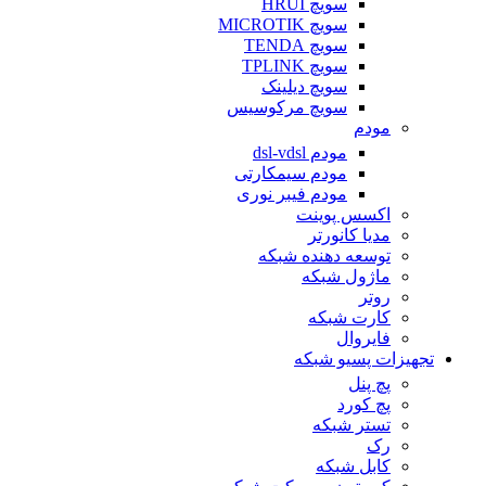
سویچ HRUI
سویچ MICROTIK
سویچ TENDA
سویچ TPLINK
سویچ دیلینک
سویچ مرکوسیس
مودم
مودم dsl-vdsl
مودم سیمکارتی
مودم فیبر نوری
اکسس پوینت
مدیا کانورتر
توسعه دهنده شبکه
ماژول شبکه
روتر
کارت شبکه
فایروال
تجهیزات پسیو شبکه
پچ پنل
پچ کورد
تستر شبکه
رک
کابل شبکه