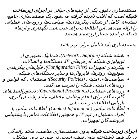
مستندسازی دقیق، یکی از جنبه‌های حیاتی در
اجرای زیرساخت
شبکه
است که اغلب نادیده گرفته می‌شود. یک مستندسازی جامع،
نقشه‌ای کامل از شبکه، پیکربندی‌ها، سیاست‌ها و رویه‌های عملیاتی
را ارائه می‌دهد. این اطلاعات برای عیب‌یابی، نگهداری و ارتقاء
شبکه در آینده بسیار ارزشمند هستند.
مستندسازی باید شامل موارد زیر باشد:
نقشه شبکه (Network Diagram): شماتیک تصویری از
توپولوژی شبکه، آدرس‌های IP، دستگاه‌ها و اتصالات.
پیکربندی تجهیزات (Configuration Files): فایل‌های پیکربندی
سوئیچ‌ها، روترها، فایروال‌ها و سایر دستگاه‌های شبکه.
سیاست‌های امنیتی (Security Policies): مستنداتی که قوانین و
رویه‌های امنیتی شبکه را تعریف می‌کنند.
رویه‌های عملیاتی (Operational Procedures): دستورالعمل‌های
گام به گام برای انجام وظایف مختلف، مانند پشتیبان‌گیری،
بازیابی اطلاعات و عیب‌یابی.
اطلاعات تماس (Contact Information): اطلاعات تماس با
افراد مسئول در تیم IT و همچنین اطلاعات تماس با پشتیبانی
فروشندگان تجهیزات.
اجرای زیرساخت شبکه
بدون مستندسازی مناسب، مانند رانندگی
در یک شهر ناشناخته بدون نقشه است. در صورت بروز مشکل،