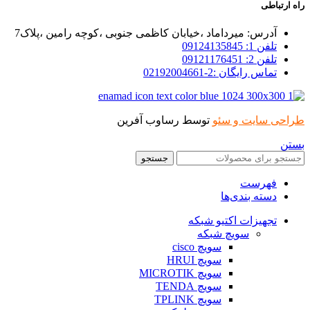
راه ارتباطی
آدرس: میرداماد ،خیابان کاظمی جنوبی ،کوچه رامین ،پلاک7
تلفن 1: 09124135845
تلفن 2: 09121176451
تماس رایگان :2-02192004661
طراحی سایت و سئو
توسط رساوب آفرین
بستن
جستجو
فهرست
دسته بندی‌ها
تجهیزات اکتیو شبکه
سویچ شبکه
سویچ cisco
سویچ HRUI
سویچ MICROTIK
سویچ TENDA
سویچ TPLINK