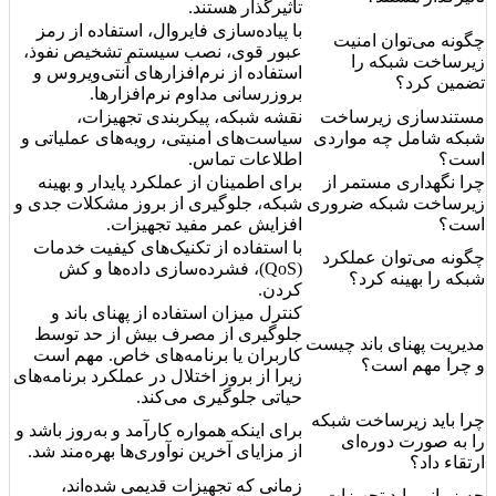
تاثیرگذار هستند.
با پیاده‌سازی فایروال، استفاده از رمز
چگونه می‌توان امنیت
عبور قوی، نصب سیستم تشخیص نفوذ،
زیرساخت شبکه را
استفاده از نرم‌افزارهای آنتی‌ویروس و
تضمین کرد؟
بروزرسانی مداوم نرم‌افزارها.
مستندسازی زیرساخت
نقشه شبکه، پیکربندی تجهیزات،
شبکه شامل چه مواردی
سیاست‌های امنیتی، رویه‌های عملیاتی و
است؟
اطلاعات تماس.
چرا نگهداری مستمر از
برای اطمینان از عملکرد پایدار و بهینه
زیرساخت شبکه ضروری
شبکه، جلوگیری از بروز مشکلات جدی و
است؟
افزایش عمر مفید تجهیزات.
با استفاده از تکنیک‌های کیفیت خدمات
چگونه می‌توان عملکرد
(QoS)، فشرده‌سازی داده‌ها و کش
شبکه را بهینه کرد؟
کردن.
کنترل میزان استفاده از پهنای باند و
جلوگیری از مصرف بیش از حد توسط
مدیریت پهنای باند چیست
کاربران یا برنامه‌های خاص. مهم است
و چرا مهم است؟
زیرا از بروز اختلال در عملکرد برنامه‌های
حیاتی جلوگیری می‌کند.
چرا باید زیرساخت شبکه
برای اینکه همواره کارآمد و به‌روز باشد و
را به صورت دوره‌ای
از مزایای آخرین نوآوری‌ها بهره‌مند شد.
ارتقاء داد؟
زمانی که تجهیزات قدیمی شده‌اند،
چه زمانی باید تجهیزات