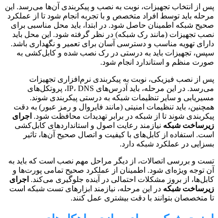
پس از انتخاب تجهیزات، نوبت به نصب و پیکربندی آن‌ها می‌رسد. این
مرحله باید توسط افراد متخصص و با تجربه انجام شود تا از عملکرد
صحیح شبکه اطمینان حاصل شود. در ابتدا، باید محل مناسبی برای
نصب تجهیزات (مانند رک شبکه) در نظر گرفته شود. این محل باید
دارای تهویه مناسب و دسترسی آسان برای تعمیر و نگهداری باشد.
سپس، تجهیزات باید به درستی در رک نصب شده و کابل‌کشی به
صورت منظم و استاندارد انجام شود.
پس از نصب فیزیکی، نوبت به پیکربندی نرم‌افزاری تجهیزات
می‌رسد. در این مرحله، باید آدرس‌های IP، DNS، پروتکل‌های
مسیریابی و سایر تنظیمات شبکه به درستی پیکربندی شوند.
همچنین، باید تنظیمات امنیتی (مانند فایروال و رمز عبور) به دقت
پیکربندی شوند تا از شبکه در برابر تهدیدات محافظت شود.
اجرای
زیرساخت شبکه
نیازمند رعایت اصول و استانداردهای کابل‌کشی
است. استفاده از کابل‌های با کیفیت و اتصال صحیح آن‌ها، تاثیر
بسزایی در عملکرد شبکه دارد.
تست و بررسی اتصالات، از دیگر مراحل مهم نصب است که باید به
آن توجه ویژه‌ای شود. اطمینان از عملکرد صحیح تمامی پورت‌ها و
کابل‌ها، از بروز مشکلات احتمالی در آینده جلوگیری می‌کند.
اجرای
زیرساخت شبکه
در این مرحله، نیازمند ابزارهای تست شبکه است
تا متخصصان بتوانند با دقت بیشتری عمل کنند.