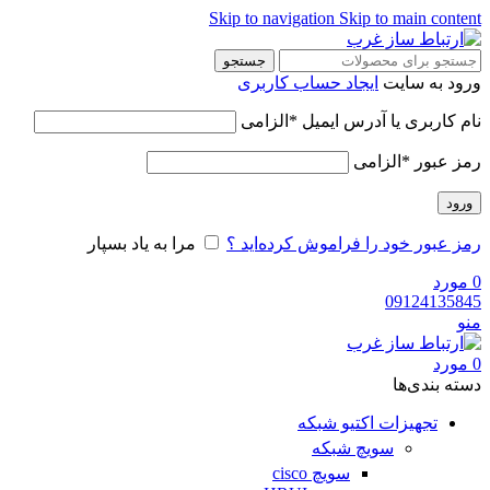
Skip to navigation
Skip to main content
جستجو
ورود به سایت
ایجاد حساب کاربری
نام کاربری یا آدرس ایمیل
*
الزامی
رمز عبور
*
الزامی
ورود
رمز عبور خود را فراموش کرده‌اید ؟
مرا به یاد بسپار
0
مورد
09124135845
منو
0
مورد
دسته‌ بندی‌ها
تجهیزات اکتیو شبکه
سویچ شبکه
سویچ cisco