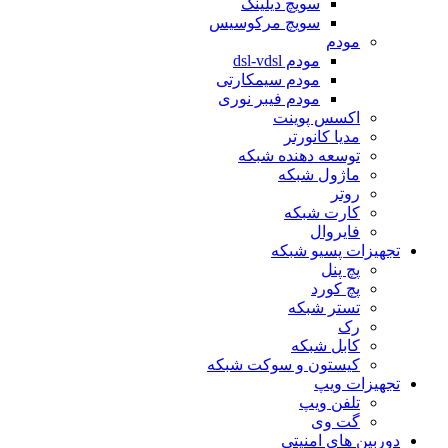
سویچ دیلینک
سویچ مرکوسیس
مودم
مودم dsl-vdsl
مودم سیمکارتی
مودم فیبر نوری
اکسس پوینت
مدیا کانورتر
توسعه دهنده شبکه
ماژول شبکه
روتر
کارت شبکه
فایروال
تجهیزات پسیو شبکه
پچ پنل
پچ کورد
تستر شبکه
رک
کابل شبکه
کیستون و سوکت شبکه
تجهیزات ویپ
تلفن ویپ
گت وی
دوربین های امنیتی