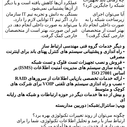
عملکرد آن‌ها کاهش یافته است و یا دیگر
شبکه را جایگزین کرد؟
از آن‌ها پشتیبانی نمی‌شود.
آیا می‌توان اجرای
بستگی به دانش و تجربه تیم IT سازمان
زیرساخت شبکه را به
دارد. اگر تیم IT توانایی لازم را دارد،
صورت داخلی انجام داد یا
می‌تواند به صورت داخلی انجام دهد. در
بهتر است از متخصصان
غیر این صورت، بهتر است از متخصصان
خارجی کمک گرفت؟
خارجی کمک گرفت.
و دیگر خدمات گروه فنی مهندسی ارتباط ساز
• راه اندازی و پشتیبانی سیستم های کنترل پهنای باند برای اینترنت
مصرفی
• فروش و نصب تجهیزات تست فلوک و تست شبکه
• پیاده سازی سیستم های مدیریت امنیت اطلاعات (ISMS) بر
اساس ISO 27001
• ارائه خدمات تخصصی بازیابی اطلاعات از سرورهای RAID
• نصب و راه اندازی سیستم های تلفنی VOIP برای شرکت های
کوچک و متوسط
و بیش از ده ها خدمات دیگر در حوزه ارتباطات و شبکه های رایانه
ای
ویپ| سانترال|شبکه| دوربین مداربسته
چگونه می‌توان از روند تغییرات تکنولوژی بهره برد؟
ارتباط ساز با رصد و تحلیل اطلاعات تکنولوژی، شما را برای
بهره‌برداری از جدیدترین نوآوری‌ها آماده می‌کند.