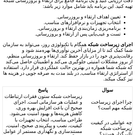
دقت ارزیابی کنید و یک برنامه جامع برای ارتقاء و بروزرسانی شبکه
تهیه کنید. این برنامه باید شامل موارد زیر باشد:
تعیین اهداف ارتقاء و بروزرسانی.
انتخاب تجهیزات و نرم‌افزارهای مناسب.
برنامه‌ریزی زمان‌بندی ارتقاء و بروزرسانی.
تست و عیب‌یابی پس از ارتقاء و بروزرسانی.
اجرای زیرساخت شبکه
همگام با تکنولوژی روز، می‌تواند به سازمان
شما کمک کند تا از مزایای آخرین نوآوری‌ها بهره‌مند شود و
رقابت‌پذیری خود را در بازار حفظ کند. ارتقاء و بروزرسانی منظم،
از بروز مشکلات امنیتی جلوگیری می‌کند و اطمینان حاصل می‌کند
که شبکه شما همواره در بهترین حالت عملکردی قرار دارد. استفاده
از استراتژی ارتقاء مناسب, در بلند مدت به صرفه جویی در هزینه ها
نیز کمک میکند.
سوال
پاسخ
زیرساخت شبکه ستون فقرات ارتباطات
چرا اجرای زیرساخت
و عملیات هر سازمانی است. اجرای
شبکه مهم است؟
صحیح آن باعث افزایش بهره وری،
کاهش هزینه‌ها و بهبود امنیت می‌شود.
طراحی مناسب، انتخاب تجهیزات با
چه عواملی در کیفیت
کیفیت، نصب و پیکربندی صحیح، امنیت،
زیرساخت شبکه
مستندسازی و نگهداری مستمر از عوامل
تاثیرگذار هستند؟