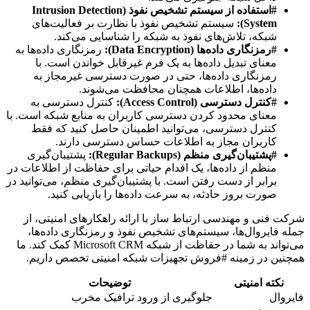
#استفاده از سیستم تشخیص نفوذ (Intrusion Detection
System):
سیستم تشخیص نفوذ با نظارت بر فعالیت‌های
شبکه، تلاش‌های نفوذ به شبکه را شناسایی می‌کند.
#رمزنگاری داده‌ها (Data Encryption):
رمزنگاری داده‌ها به
معنای تبدیل داده‌ها به یک فرم غیرقابل خواندن است. با
رمزنگاری داده‌ها، حتی در صورت دسترسی غیرمجاز به
داده‌ها، اطلاعات همچنان محافظت می‌شوند.
#کنترل دسترسی (Access Control):
کنترل دسترسی به
معنای محدود کردن دسترسی کاربران به منابع شبکه است. با
کنترل دسترسی، می‌توانید اطمینان حاصل کنید که فقط
کاربران مجاز به اطلاعات حساس دسترسی دارند.
#پشتیبان‌گیری منظم (Regular Backups):
پشتیبان‌گیری
منظم از داده‌ها، یک اقدام حیاتی برای حفاظت از اطلاعات در
برابر از دست رفتن است. با پشتیبان‌گیری منظم، می‌توانید در
صورت بروز حادثه، به سرعت داده‌ها را بازیابی کنید.
شرکت فنی و مهندسی ارتباط ساز با ارائه راهکارهای امنیتی، از
جمله فایروال‌ها، سیستم‌های تشخیص نفوذ و رمزنگاری داده‌ها،
می‌تواند به شما در حفاظت از شبکه Microsoft CRM کمک کند. ما
همچنین در زمینه #فروش تجهیزات شبکه امنیتی تخصص داریم.
نکته امنیتی
توضیحات
فایروال
جلوگیری از ورود ترافیک مخرب