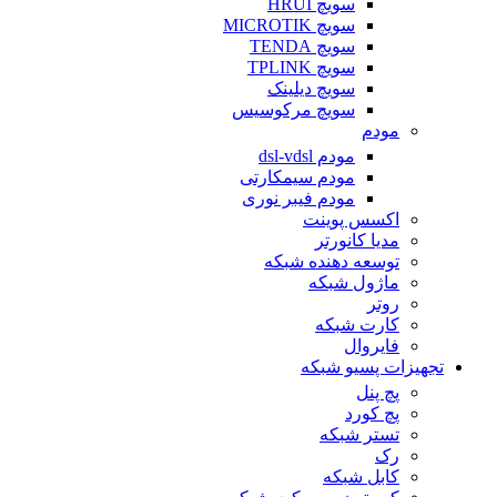
سویچ HRUI
سویچ MICROTIK
سویچ TENDA
سویچ TPLINK
سویچ دیلینک
سویچ مرکوسیس
مودم
مودم dsl-vdsl
مودم سیمکارتی
مودم فیبر نوری
اکسس پوینت
مدیا کانورتر
توسعه دهنده شبکه
ماژول شبکه
روتر
کارت شبکه
فایروال
تجهیزات پسیو شبکه
پچ پنل
پچ کورد
تستر شبکه
رک
کابل شبکه