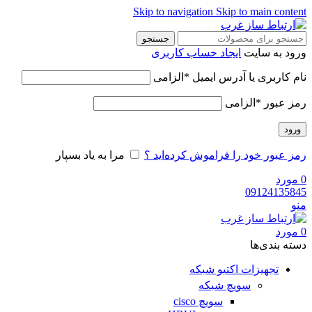
Skip to navigation
Skip to main content
جستجو
ورود به سایت
ایجاد حساب کاربری
نام کاربری یا آدرس ایمیل
*
الزامی
رمز عبور
*
الزامی
ورود
رمز عبور خود را فراموش کرده‌اید ؟
مرا به یاد بسپار
0
مورد
09124135845
منو
0
مورد
دسته‌ بندی‌ها
تجهیزات اکتیو شبکه
سویچ شبکه
سویچ cisco