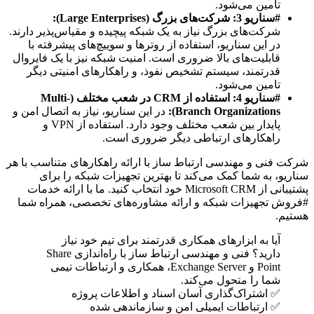
تامین می‌شود.
#سناریو 3: شرکت‌های بزرگ (Large Enterprises):
شرکت‌های بزرگ نیاز به یک شبکه پیچیده و مقیاس‌پذیر دارند.
در این سناریو، استفاده از روترها و سوییچ‌های پیشرفته با
قابلیت‌های بالا ضروری است. امنیت شبکه نیز با یک فایروال
قدرتمند، سیستم تشخیص نفوذ، و راهکارهای امنیتی دیگر
تامین می‌شود.
#سناریو 4: استفاده از CRM در شعب مختلف (Multi-
Branch Organizations):
در این سناریو، نیاز به اتصال امن و
پایدار بین شعب مختلف وجود دارد. استفاده از VPN و
راهکارهای ارتباطی دیگر ضروری است.
شرکت فنی و مهندسی ارتباط ساز با ارائه راهکارهای متناسب با هر
سناریو، به شما کمک می‌کند تا بهترین تجهیزات شبکه را برای
پشتیبانی از Microsoft CRM خود انتخاب کنید. ما با ارائه خدمات
#فروش تجهیزات شبکه و ارائه مشاوره‌های تخصصی، همراه شما
هستیم.
آیا به ابزارهای همکاری قدرتمند برای تیم خود نیاز
دارید؟ فنی و مهندسی ارتباط ساز با راه‌اندازی Share
Point و Exchange Server، همکاری و ارتباطات تیمی
شما را متحول می‌کند.
✅ اشتراک‌گذاری آسان اسناد و اطلاعات پروژه
✅ ارتباطات ایمیلی امن و سازماندهی شده