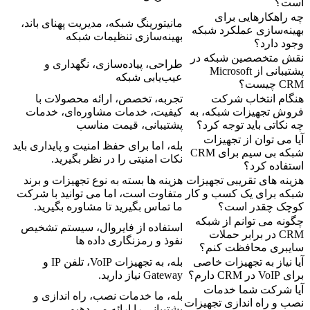
است؟
چه راهکارهایی برای
مانیتورینگ شبکه، مدیریت پهنای باند،
بهینه‌سازی عملکرد شبکه
بهینه‌سازی تنظیمات شبکه
وجود دارد؟
نقش متخصصین شبکه در
طراحی، پیاده‌سازی، نگهداری و
پشتیبانی از Microsoft
عیب‌یابی شبکه
CRM چیست؟
هنگام انتخاب شرکت
تجربه، تخصص، ارائه محصولات با
فروش تجهیزات شبکه، به
کیفیت، خدمات مشاوره‌ای، خدمات
چه نکاتی باید توجه کرد؟
پشتیبانی، قیمت مناسب
آیا می توان از تجهیزات
بله، اما برای حفظ امنیت و پایداری باید
شبکه بی سیم برای CRM
نکات امنیتی را در نظر بگیرید.
استفاده کرد؟
هزینه های تقریبی تجهیزات
هزینه ها بسته به نوع تجهیزات و برند
شبکه برای یک کسب و کار
متفاوت است، اما می توانید با شرکت
کوچک چقدر است؟
ما تماس بگیرید تا مشاوره بگیرید.
چگونه می توانم از شبکه
استفاده از فایروال، سیستم تشخیص
CRM در برابر حملات
نفوذ و رمزنگاری داده ها
سایبری محافظت کنم؟
آیا نیاز به تجهیزات خاصی
بله، به تجهیزات VoIP، تلفن IP و
برای VoIP در CRM دارم؟
Gateway نیاز دارید.
آیا شرکت شما خدمات
بله، ما خدمات نصب، راه اندازی و
نصب و راه اندازی تجهیزات
پشتیبانی را ارائه می دهیم.