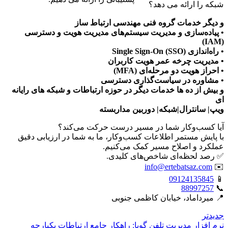
شبکه را ارائه می دهد؟
و دیگر خدمات گروه فنی مهندسی ارتباط ساز
• پیاده‌سازی و مدیریت سیستم‌های مدیریت هویت و دسترسی
(IAM)
• راه‌اندازی Single Sign-On (SSO)
• مدیریت چرخه عمر هویت کاربران
• احراز هویت دو مرحله‌ای (MFA)
• مشاوره در سیاست‌گذاری دسترسی
و بیش از ده ها خدمات دیگر در حوزه ارتباطات و شبکه های رایانه
ای
ویپ| سانترال|شبکه| دوربین مداربسته
آیا کسب‌وکار شما در مسیر درست حرکت می‌کند؟
با پایش مستمر اطلاعات کسب‌وکار، ما به شما در ارزیابی دقیق
عملکرد و اصلاح مسیر کمک می‌کنیم.
✅ رصد لحظه‌ای شاخص‌های کلیدی.
info@ertebatsaz.com
✉️
09124135845
📱
88997257
📞
📍 میرداماد، خیابان کاظمی جنوبی
جدیدتر
نرم افزار مدیریت تلفن گویا: راهکار جامع ارتباطات یکپارچه