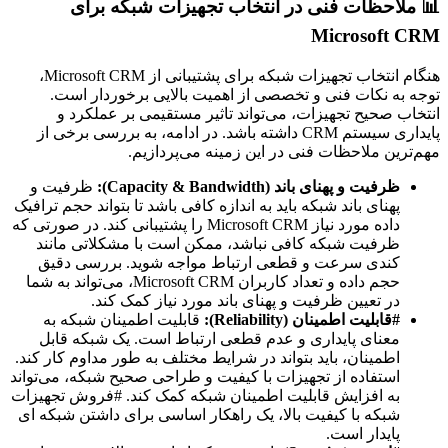
📊 ملاحظات فنی در انتخاب تجهیزات شبکه برای
Microsoft CRM
هنگام انتخاب تجهیزات شبکه برای پشتیبانی از Microsoft CRM،
توجه به نکات فنی و تخصصی از اهمیت بالایی برخوردار است.
انتخاب صحیح تجهیزات، می‌تواند تاثیر مستقیمی بر عملکرد و
پایداری سیستم CRM داشته باشد. در ادامه، به بررسی برخی از
مهم‌ترین ملاحظات فنی در این زمینه می‌پردازیم.
ظرفیت و پهنای باند (Capacity & Bandwidth):
ظرفیت و
پهنای باند شبکه باید به اندازه کافی باشد تا بتواند حجم ترافیک
داده مورد نیاز Microsoft CRM را پشتیبانی کند. در صورتی که
ظرفیت شبکه کافی نباشد، ممکن است با مشکلاتی مانند
کندی سرعت و قطعی ارتباط مواجه شوید. بررسی دقیق
حجم داده و تعداد کاربران Microsoft CRM، می‌تواند به شما
در تعیین ظرفیت و پهنای باند مورد نیاز کمک کند.
#قابلیت اطمینان (Reliability):
قابلیت اطمینان شبکه به
معنای پایداری و عدم قطعی ارتباط است. یک شبکه قابل
اطمینان، باید بتواند در شرایط مختلف به طور مداوم کار کند.
استفاده از تجهیزات با کیفیت و طراحی صحیح شبکه، می‌تواند
به افزایش قابلیت اطمینان شبکه کمک کند. #فروش تجهیزات
شبکه با کیفیت بالا، یک راهکار اساسی برای داشتن شبکه ای
پایدار است.