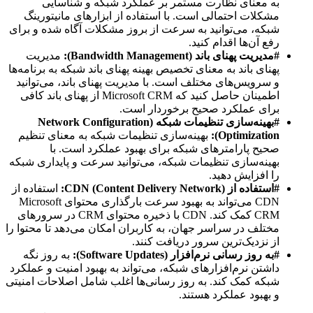
به معنای نظارت مستمر بر عملکرد شبکه و شناسایی
مشکلات احتمالی است. با استفاده از ابزارهای مانیتورینگ
شبکه، می‌توانید به سرعت از بروز مشکلات آگاه شده و برای
رفع آن‌ها اقدام کنید.
#مدیریت پهنای باند (Bandwidth Management):
مدیریت
پهنای باند به معنای تخصیص بهینه پهنای باند شبکه به برنامه‌ها
و سرویس‌های مختلف است. با مدیریت پهنای باند، می‌توانید
اطمینان حاصل کنید که Microsoft CRM از پهنای باند کافی
برای عملکرد صحیح برخوردار است.
#بهینه‌سازی تنظیمات شبکه (Network Configuration
Optimization):
بهینه‌سازی تنظیمات شبکه به معنای تنظیم
صحیح پارامترهای شبکه برای بهبود عملکرد است. با
بهینه‌سازی تنظیمات شبکه، می‌توانید سرعت و پایداری شبکه
را افزایش دهید.
#استفاده از CDN (Content Delivery Network):
استفاده از
CDN می‌تواند به بهبود سرعت بارگذاری محتوای Microsoft
CRM کمک کند. CDN با ذخیره محتوای CRM در سرورهای
مختلف در سراسر جهان، به کاربران امکان می‌دهد تا محتوا را
از نزدیک‌ترین سرور دریافت کنند.
#به روز رسانی نرم‌افزار (Software Updates):
به روز نگه
داشتن نرم‌افزارهای شبکه، می‌تواند به بهبود امنیت و عملکرد
شبکه کمک کند. به روز رسانی‌ها اغلب شامل اصلاحات امنیتی
و بهبود عملکرد هستند.