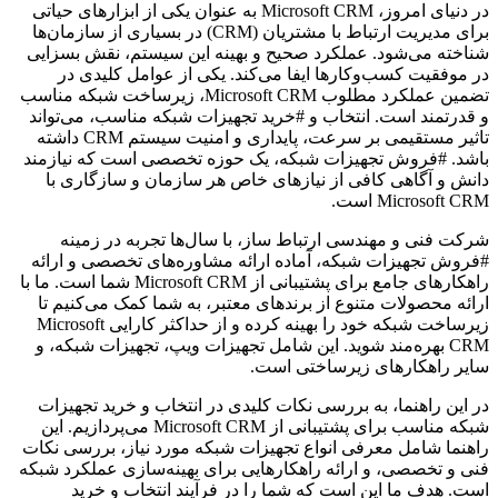
در دنیای امروز، Microsoft CRM به عنوان یکی از ابزارهای حیاتی
برای مدیریت ارتباط با مشتریان (CRM) در بسیاری از سازمان‌ها
شناخته می‌شود. عملکرد صحیح و بهینه این سیستم، نقش بسزایی
در موفقیت کسب‌وکارها ایفا می‌کند. یکی از عوامل کلیدی در
تضمین عملکرد مطلوب Microsoft CRM، زیرساخت شبکه مناسب
و قدرتمند است. انتخاب و #خرید تجهیزات شبکه مناسب، می‌تواند
تاثیر مستقیمی بر سرعت، پایداری و امنیت سیستم CRM داشته
باشد. #فروش تجهیزات شبکه، یک حوزه تخصصی است که نیازمند
دانش و آگاهی کافی از نیازهای خاص هر سازمان و سازگاری با
Microsoft CRM است.
شرکت فنی و مهندسی ارتباط ساز، با سال‌ها تجربه در زمینه
#فروش تجهیزات شبکه، آماده ارائه مشاوره‌های تخصصی و ارائه
راهکارهای جامع برای پشتیبانی از Microsoft CRM شما است. ما با
ارائه محصولات متنوع از برندهای معتبر، به شما کمک می‌کنیم تا
زیرساخت شبکه خود را بهینه کرده و از حداکثر کارایی Microsoft
CRM بهره‌مند شوید. این شامل تجهیزات ویپ، تجهیزات شبکه، و
سایر راهکارهای زیرساختی است.
در این راهنما، به بررسی نکات کلیدی در انتخاب و خرید تجهیزات
شبکه مناسب برای پشتیبانی از Microsoft CRM می‌پردازیم. این
راهنما شامل معرفی انواع تجهیزات شبکه مورد نیاز، بررسی نکات
فنی و تخصصی، و ارائه راهکارهایی برای بهینه‌سازی عملکرد شبکه
است. هدف ما این است که شما را در فرآیند انتخاب و خرید