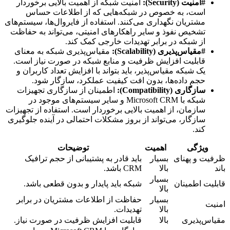
#امنیت (Security):
امنیت شبکه از اهمیت بالایی برخوردار
است، به خصوص در شبکه‌هایی که از اطلاعات حساس
مشتریان نگهداری می‌کنند. استفاده از فایروال‌ها، سیستم‌های
تشخیص نفوذ و سایر راهکارهای امنیتی، می‌تواند به حفاظت
از شبکه در برابر تهدیدات خارجی کمک کند.
#مقیاس‌پذیری (Scalability):
مقیاس‌پذیری شبکه به معنای
قابلیت افزایش ظرفیت و منابع شبکه در صورت نیاز است.
یک شبکه مقیاس‌پذیر، باید بتواند با افزایش تعداد کاربران و
حجم داده‌ها، بدون افت کیفیت عملکرد، سازگار شود.
سازگاری (Compatibility):
اطمینان از سازگاری تجهیزات
شبکه با Microsoft CRM و سایر سیستم‌های موجود در
سازمان، از اهمیت بالایی برخوردار است. استفاده از تجهیزات
سازگار، می‌تواند از بروز مشکلات احتمالی در آینده جلوگیری
کند.
ویژگی
اهمیت
توضیحات
ظرفیت و پهنای
بسیار
باید قادر به پشتیبانی از حجم ترافیک
باند
بالا
CRM باشد.
بسیار
قابلیت اطمینان
شبکه باید پایدار و بدون قطعی باشد.
بالا
بسیار
حفاظت از اطلاعات مشتریان در برابر
امنیت
بالا
تهدیدات.
مقیاس‌پذیری
بالا
قابلیت افزایش ظرفیت در صورت نیاز.