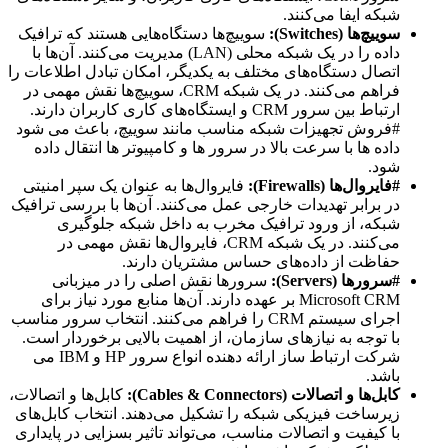
شبکه ایفا می‌کنند.
سوییچ‌ها (Switches):
سوییچ‌ها دستگاه‌هایی هستند که ترافیک
داده را در یک شبکه محلی (LAN) مدیریت می‌کنند. آن‌ها با
اتصال دستگاه‌های مختلف به یکدیگر، امکان تبادل اطلاعات را
فراهم می‌کنند. در یک شبکه CRM، سوییچ‌ها نقش مهمی در
ارتباط بین سرور CRM و ایستگاه‌های کاری کاربران دارند.
#فروش تجهیزات شبکه مناسب مانند سوییچ، باعث می شود
داده ها با سرعت بالا در سرور ها و کامپیوتر ها انتقال داده
شود.
#فایروال‌ها (Firewalls):
فایروال‌ها به عنوان یک سپر امنیتی
در برابر تهدیدات خارجی عمل می‌کنند. آن‌ها با بررسی ترافیک
شبکه، از ورود ترافیک مخرب به داخل شبکه جلوگیری
می‌کنند. در یک شبکه CRM، فایروال‌ها نقش مهمی در
حفاظت از داده‌های حساس مشتریان دارند.
#سرورها (Servers):
سرورها نقش اصلی را در میزبانی
Microsoft CRM بر عهده دارند. آن‌ها منابع مورد نیاز برای
اجرای سیستم CRM را فراهم می‌کنند. انتخاب سرور مناسب
با توجه به نیازهای سازمان، از اهمیت بالایی برخوردار است.
شرکت ارتباط ساز ارائه دهنده انواع سرور HP و IBM می
باشد.
کابل‌ها و اتصالات (Cables & Connectors):
کابل‌ها و اتصالات،
زیرساخت فیزیکی شبکه را تشکیل می‌دهند. انتخاب کابل‌های
با کیفیت و اتصالات مناسب، می‌تواند تاثیر بسزایی در پایداری