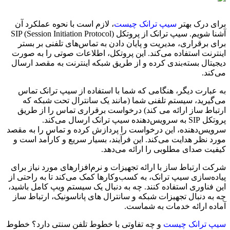
برای درک بهتر
سیپ ترانک چیست
، لازم است با نحوه عملکرد آن
آشنا شویم. سیپ ترانک از پروتکل SIP (Session Initiation Protocol)
برای برقراری، مدیریت و پایان دادن به تماس‌های تلفنی بر بستر
اینترنت استفاده می‌کند. این پروتکل، اطلاعات صوتی را به صورت
دیجیتال بسته‌بندی کرده و از طریق شبکه اینترنت به مقصد ارسال
می‌کند.
به عبارت دیگر، هنگامی که شما با استفاده از سیپ ترانک تماس
می‌گیرید، سیستم تلفنی شما (مانند یک سانترال تحت شبکه که
ارتباط ساز ارائه می کند) درخواست برقراری تماس را از طریق
پروتکل SIP به سرویس‌دهنده سیپ ترانک ارسال می‌کند.
سرویس‌دهنده، این درخواست را پردازش کرده و تماس را به مقصد
مورد نظر هدایت می‌کند. این فرآیند، بسیار سریع و کارآمد است و
کیفیت صدای مطلوبی را ارائه می‌دهد.
شرکت ارتباط ساز با ارائه تجهیزات و نرم‌افزارهای مورد نیاز برای
پیاده‌سازی سیپ ترانک، به کسب‌وکارها کمک می‌کند تا به راحتی از
این فناوری استفاده کنند. چه به دنبال یک سیستم ویپ کامل باشید،
چه به دنبال تجهیزات شبکه و سانترال های پاناسونیک، ارتباط ساز
آماده ارائه خدمات به شماست.
سیپ ترانک چیست
و چه تفاوتی با خطوط تلفن سنتی دارد؟ خطوط