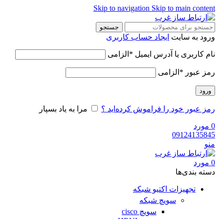
Skip to navigation
Skip to main content
جستجو
ورود به سایت
ایجاد حساب کاربری
نام کاربری یا آدرس ایمیل
*
الزامی
رمز عبور
*
الزامی
ورود
رمز عبور خود را فراموش کرده‌اید ؟
مرا به یاد بسپار
0
مورد
09124135845
منو
0
مورد
دسته‌ بندی‌ها
تجهیزات اکتیو شبکه
سویچ شبکه
سویچ cisco