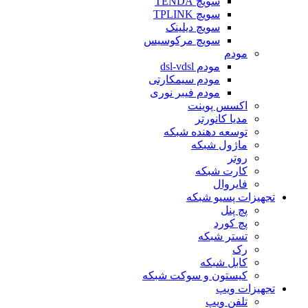
سویچ TENDA
سویچ TPLINK
سویچ دیلینک
سویچ مرکوسیس
مودم
مودم dsl-vdsl
مودم سیمکارتی
مودم فیبر نوری
اکسس پوینت
مدیا کانورتر
توسعه دهنده شبکه
ماژول شبکه
روتر
کارت شبکه
فایروال
تجهیزات پسیو شبکه
پچ پنل
پچ کورد
تستر شبکه
رک
کابل شبکه
کیستون و سوکت شبکه
تجهیزات ویپ
تلفن ویپ