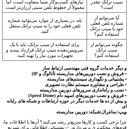
سیپ ترانک چقدر
نیازهای کسب‌وکار شما متفاوت است، اما
است؟
معمولاً از خطوط تلفن سنتی ارزان‌تر است.
آیا می‌توانم از
بله، در بسیاری از موارد می‌توانید شماره
شماره تلفن فعلی
تلفن فعلی خود را به سیپ ترانک منتقل
خود با سیپ ترانک
کنید.
استفاده کنم؟
چگونه می‌توانم از
برای استفاده از سیپ ترانک، باید با یک
سیپ ترانک
سرویس‌دهنده سیپ ترانک قرارداد ببندید و
استفاده کنم؟
تجهیزات مورد نیاز را تهیه کنید.
و دیگر خدمات گروه فنی مهندسی ارتباط ساز
• فروش و نصب دوربین‌های مداربسته (آنالوگ و IP)
• پشتیبانی و نگهداری سیستم‌های مداربسته
• طراحی و مشاوره سیستم نظارت تصویری
• نصب و راه‌اندازی سرورهای دوربین مداربسته
• فروش و نصب دوربین‌های اسپید دام (Speed Dome)
و بیش از ده ها خدمات دیگر در حوزه ارتباطات و شبکه های رایانه
ای
ویپ| سانترال|شبکه| دوربین مداربسته
چرا برخی کسب و کارها سریع‌تر رشد می‌کنند؟ آن‌ها با اطلاعات ما،
قدم‌های محکم‌تری برمی‌دارند. ✅ پشتیبانی اطلاعاتی برای تسریع