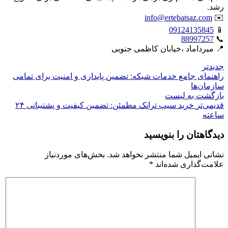
رشد.
info@ertebatsaz.com
✉️
09124135845
📱
88997257
📞
📍 میرداماد ،خیابان کاظمی جنوبی
جدیدتر
راهنمای جامع خدمات شبکه: تضمین پایداری و امنیت برای تمامی
سازمان‌ها
بازگشت بە لیست
قدیمی‌تر
خرید سیپ ترانک مطمئن: تضمین کیفیت و پشتیبانی ۲۴
ساعته
دیدگاهتان را بنویسید
نشانی ایمیل شما منتشر نخواهد شد.
بخش‌های موردنیاز
علامت‌گذاری شده‌اند
*