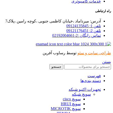
خدمات کامپیوتری
راه ارتباطی
آدرس: میرداماد ،خیابان کاظمی جنوبی ،کوچه رامین ،پلاک7
تلفن 1: 09124135845
تلفن 2: 09121176451
تماس رایگان :2-02192004661
طراحی سایت و سئو
توسط رساوب آفرین
بستن
جستجو
فهرست
دسته بندی‌ها
تجهیزات اکتیو شبکه
سویچ شبکه
سویچ cisco
سویچ HRUI
سویچ MICROTIK