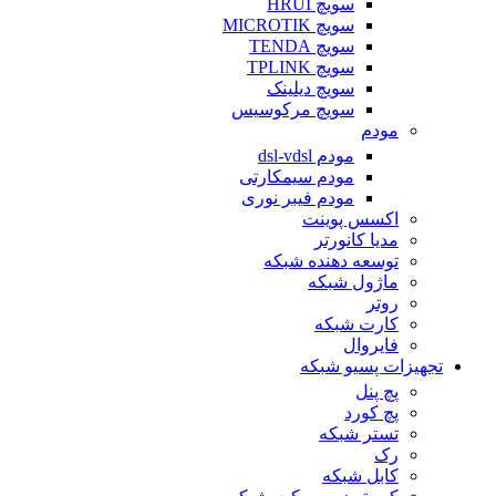
سویچ HRUI
سویچ MICROTIK
سویچ TENDA
سویچ TPLINK
سویچ دیلینک
سویچ مرکوسیس
مودم
مودم dsl-vdsl
مودم سیمکارتی
مودم فیبر نوری
اکسس پوینت
مدیا کانورتر
توسعه دهنده شبکه
ماژول شبکه
روتر
کارت شبکه
فایروال
تجهیزات پسیو شبکه
پچ پنل
پچ کورد
تستر شبکه
رک
کابل شبکه