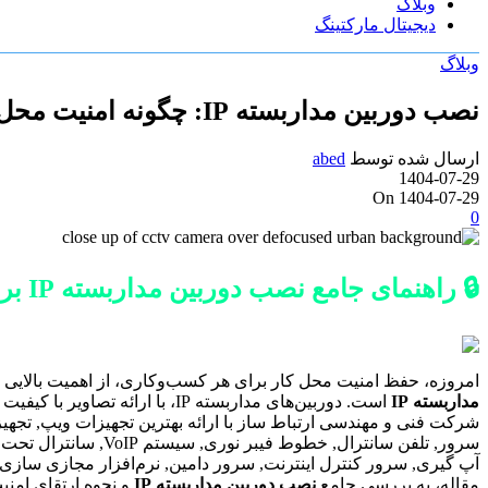
وبلاگ
دیجیتال مارکتینگ
وبلاگ
نصب دوربین مداربسته IP: چگونه امنیت محل کار خود را ارتقا دهیم؟
ارسال شده توسط
abed
1404-07-29
On 1404-07-29
0
🔒 راهنمای جامع نصب دوربین مداربسته IP برای ارتقای امنیت کسب‌وکار
امروزه، حفظ امنیت محل کار برای هر کسب‌وکاری، از اهمیت بالایی ب
مداربسته IP
است. دوربین‌های مداربسته IP، 
شرکت فنی و مهندسی ارتباط ساز با ارائه بهترین تجهیزات ویپ, ت
سرور, تلفن سانترال,
مقاله، به بررسی جامع
نصب دوربین مداربسته IP
و نحوه ارتقای امنیت