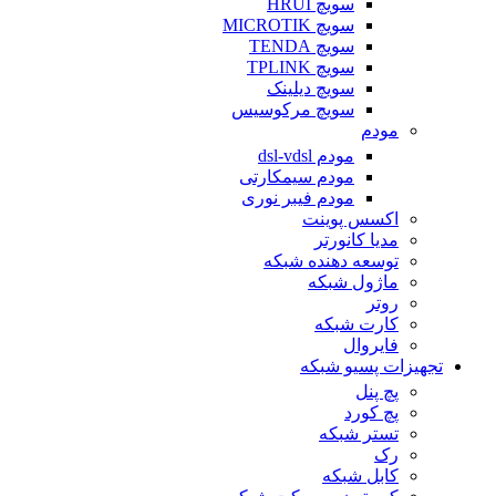
سویچ HRUI
سویچ MICROTIK
سویچ TENDA
سویچ TPLINK
سویچ دیلینک
سویچ مرکوسیس
مودم
مودم dsl-vdsl
مودم سیمکارتی
مودم فیبر نوری
اکسس پوینت
مدیا کانورتر
توسعه دهنده شبکه
ماژول شبکه
روتر
کارت شبکه
فایروال
تجهیزات پسیو شبکه
پچ پنل
پچ کورد
تستر شبکه
رک
کابل شبکه