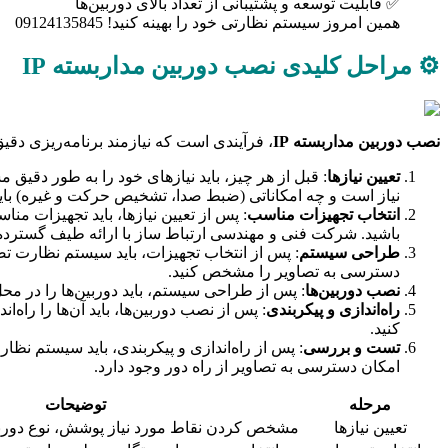
✅ قابلیت توسعه و پشتیبانی از تعداد بالای دوربین‌ها
همین امروز سیستم نظارتی خود را بهینه کنید! 09124135845
⚙️ مراحل کلیدی نصب دوربین مداربسته IP
نصب دوربین مداربسته IP
، فرآیندی است که نیازمند برنامه‌ریزی دق
تعیین نیازها
: قبل از هر چیز، باید نیازهای خود را به طور دقیق
نیاز است و چه امکاناتی (ضبط صدا، تشخیص حرکت و غیره) باید
انتخاب تجهیزات مناسب
: پس از تعیین نیازها، باید تجهیزات من
باشید. شرکت فنی و مهندسی ارتباط ساز با ارائه طیف گسترده‌ای از دوربین‌های مداربسته IP با برندهای معتب
طراحی سیستم
دسترسی به تصاویر را مشخص کنید.
نصب دوربین‌ها
: پس از طراحی سیستم، باید دوربین‌ها را در محل‌
راه‌اندازی و پیکربندی
کنید.
تست و بررسی
: پس از راه‌اندازی و پیکربندی، باید سیستم نظ
امکان دسترسی به تصاویر از راه دور وجود دارد.
مرحله
توضیحات
تعیین نیازها
مشخص کردن نقاط مورد نیاز پوشش، نوع دوربین