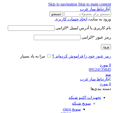
Skip to navigation
Skip to main content
جستجو
ورود به سایت
ایجاد حساب کاربری
نام کاربری یا آدرس ایمیل
*
الزامی
رمز عبور
*
الزامی
ورود
رمز عبور خود را فراموش کرده‌اید ؟
مرا به یاد بسپار
0
مورد
09124135845
منو
0
مورد
دسته‌ بندی‌ها
تجهیزات اکتیو شبکه
سویچ شبکه
سویچ cisco