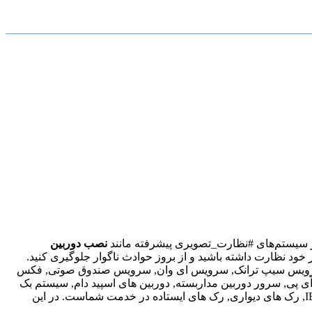
 از سیستم‌های #نظارت_تصویری پیشرفته مانند
نصب دوربین
ل بر محیط کار خود نظارت داشته باشید و از بروز حوادث ناگوار جلوگیری کنید.
تر, سرویس سیپ ترانک, سرویس ای وان, سرویس صندوق صوتی, فکس
نیتورینگ, دوربین های آی پی, سرور دوربین مداربسته, دوربین های اسپید دام, سیستم بک
آپ گیری, سرور کنترل اینترنت, سرور دامین, نرم‌افزار مجازی سازی, سرور HP, سرور IBM, Microsoft CRM, Share Point, Exchange Server, رک های دیواری, رک های ایستاده در خدمت شماست. در این