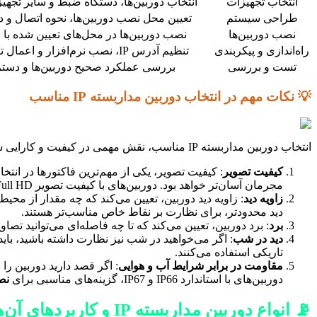
انتخاب تجهیزات
انتخاب دوربین‌ها، دستگاه ضبط و سایر تجهیزا
طراحی سیستم
تعیین محل نصب دوربین‌ها، نحوه اتصال و 
نصب دوربین‌ها
نصب دوربین‌ها در محل‌های تعیین شده با
راه‌اندازی و پیکربندی
تنظیم آدرس IP، نصب نرم‌افزار و اعمال تنظیمات مورد نظر
تست و بررسی
بررسی عملکرد صحیح دوربین‌ها و دستر
💡 نکات مهم در انتخاب دوربین مداربسته IP مناسب
انتخاب دوربین مداربسته IP مناسب، نقش مهمی در کیفیت و کارایی سیستم نظارت تصویری شما دارد. در ادامه، به بررسی نکات مهم در انتخاب دوربین مداربسته IP مناسب می‌پردازیم:
کیفیت تصویر
مجرمان آسان‌تر خواهد بود. دوربین‌های با کیفیت تصویر HD، Full HD و 4K، گزینه‌های مناسبی برای
زاویه دید
: زاویه دید دوربین، تعیین می‌کند که چه مقدار از محی
دید محدودتر، برای نظارت بر نقاط خاص مناسب‌تر هستند.
برد
: برد دوربین، تعیین می‌کند که تا چه فاصله‌ای می‌توانید تصا
دید در شب
تاریکی استفاده می‌کنند.
مقاومت در برابر شرایط آب و هوایی
: اگر قصد دارید دوربین را 
دوربین‌های با استاندارد IP66 و IP67، گزینه‌های مناسبی برای
نص
📡 انواع دوربین مداربسته IP و کاربردهای آن‌ها