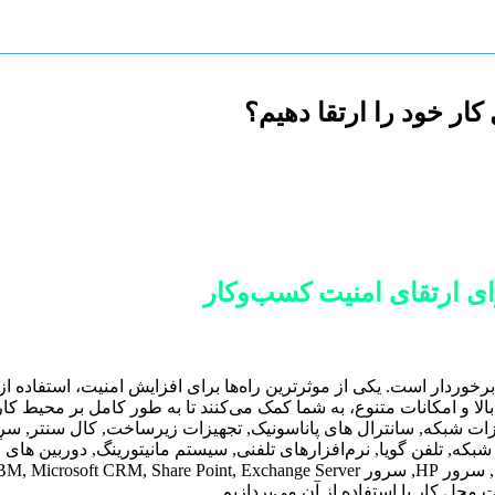
رخوردار است. یکی از موثرترین راه‌ها برای افزایش امنیت، استفاده
با ارائه تصاویر با کیفیت بالا و امکانات متنوع، به شما کمک می‌کنند تا به طور کام
جهیزات شبکه, سانترال های پاناسونیک, تجهیزات زیرساخت, کال سن
 خطوط فیبر نوری, سیستم VoIP, سانترال تحت شبکه, تلفن گویا, نرم‌افزارهای تلفنی, سیستم ما
 محل کار با استفاده از آن می‌پردازیم.