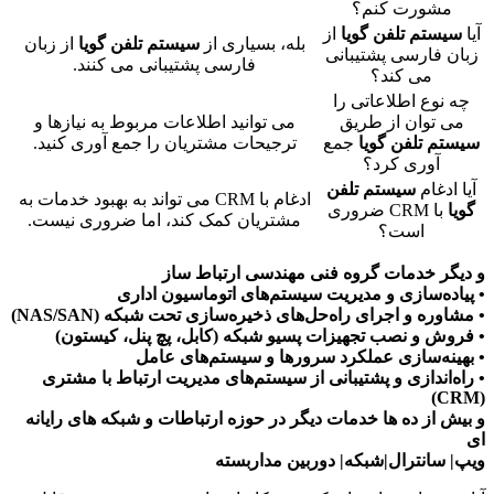
مشورت کنم؟
آیا
سیستم تلفن گویا
از
بله، بسیاری از
سیستم تلفن گویا
از زبان
زبان فارسی پشتیبانی
فارسی پشتیبانی می کنند.
می کند؟
چه نوع اطلاعاتی را
می توان از طریق
می توانید اطلاعات مربوط به نیازها و
سیستم تلفن گویا
جمع
ترجیحات مشتریان را جمع آوری کنید.
آوری کرد؟
آیا ادغام
سیستم تلفن
ادغام با CRM می تواند به بهبود خدمات به
گویا
با CRM ضروری
مشتریان کمک کند، اما ضروری نیست.
است؟
و دیگر خدمات گروه فنی مهندسی ارتباط ساز
• پیاده‌سازی و مدیریت سیستم‌های اتوماسیون اداری
• مشاوره و اجرای راه‌حل‌های ذخیره‌سازی تحت شبکه (NAS/SAN)
• فروش و نصب تجهیزات پسیو شبکه (کابل، پچ پنل، کیستون)
• بهینه‌سازی عملکرد سرورها و سیستم‌های عامل
• راه‌اندازی و پشتیبانی از سیستم‌های مدیریت ارتباط با مشتری
(CRM)
و بیش از ده ها خدمات دیگر در حوزه ارتباطات و شبکه های رایانه
ای
ویپ| سانترال|شبکه| دوربین مداربسته