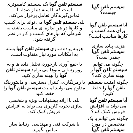
سیستم تلفن گویا
یک سیستم کامپیوتری
سیستم تلفن گویا
است که با استفاده از صدا، با
چیست؟
تماس‌گیرندگان تعامل برقرار می‌کند.
بله،
سیستم تلفن گویا
می تواند برای کسب
آیا
سیستم تلفن گویا
و کارها در هر اندازه ای مناسب باشد، به
برای همه کسب و
شرطی که نیازهای کسب و کار در نظر
کارها مناسب است؟
گرفته شود.
هزینه پیاده سازی
هزینه پیاده سازی
سیستم تلفن گویا
بسته
سیستم تلفن گویا
به امکانات مورد نیاز متفاوت است.
چقدر است؟
چگونه می توانم
با جمع آوری بازخورد، تحلیل داده ها و به
سیستم تلفن گویا
را
روز رسانی منوها می توانید
سیستم تلفن
بهینه سازی کنم؟
گویا
را بهینه سازی کنید.
چگونه امنیت
سیستم
با رمزنگاری، کنترل دسترسی و مانیتورینگ
تلفن گویا
را حفظ
مداوم می توانید امنیت
سیستم تلفن گویا
را
کنیم؟
حفظ کنید.
آیا
سیستم تلفن گویا
بله، با ارائه پیشنهادات ویژه و شخصی
می تواند به افزایش
سازی تجربه کاربری می تواند به افزایش
فروش کمک کند؟
فروش کمک کند.
چگونه می توانم با یک
متخصص در مورد
با شرکت فنی و مهندسی ارتباط ساز
سیستم تلفن گویا
تماس بگیرید.