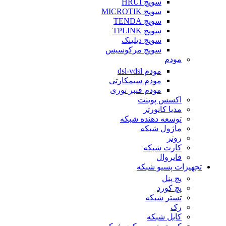
سویچ HRUI
سویچ MICROTIK
سویچ TENDA
سویچ TPLINK
سویچ دیلینک
سویچ مرکوسیس
مودم
مودم dsl-vdsl
مودم سیمکارتی
مودم فیبر نوری
اکسس پوینت
مدیا کانورتر
توسعه دهنده شبکه
ماژول شبکه
روتر
کارت شبکه
فایروال
تجهیزات پسیو شبکه
پچ پنل
پچ کورد
تستر شبکه
رک
کابل شبکه