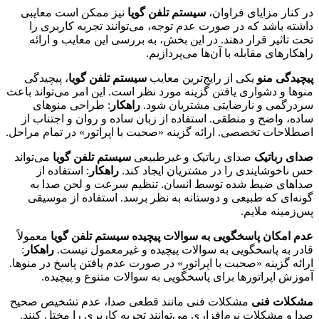
در کنار مزایای فراوان،
سیستم تلفن گویا
نیز ممکن است معایبی
داشته باشد که در صورت عدم توجه، می‌توانند تجربه کاربری را
تحت تاثیر قرار دهند. در این بخش، به بررسی این معایب و ارائه
راهکارهای مقابله با آن‌ها می‌پردازیم.
پیچیدگی منو
یکی از رایج‌ترین معایب
سیستم تلفن گویا
، پیچیدگی
منوها و دشواری یافتن گزینه مورد نظر است. این امر می‌تواند باعث
سردرگمی و نارضایتی مشتریان شود.
راهکار
: طراحی منوهای
ساده، واضح و منطقی. استفاده از زبان ساده و روان و اجتناب از
اصطلاحات تخصصی. ارائه گزینه «صحبت با اپراتور» در تمام مراحل.
صدای رباتیک
صدای رباتیک و غیرطبیعی
سیستم تلفن گویا
می‌تواند
حس ناخوشایندی را در مشتریان ایجاد کند.
راهکار
: استفاده از
صداهای ضبط شده توسط انسان. تنظیم سرعت و لحن صدا به
گونه‌ای که طبیعی و دوستانه به نظر برسد. استفاده از موسیقی
پس‌زمینه ملایم.
عدم امکان پاسخگویی به سوالات پیچیده
سیستم تلفن گویا
معمولاً
قادر به پاسخگویی به سوالات پیچیده و غیرمعمول نیست.
راهکار
:
ارائه گزینه «صحبت با اپراتور» در صورت عدم یافتن پاسخ در منوها.
آموزش اپراتورها برای پاسخگویی به سوالات متنوع و پیچیده.
مشکلات فنی
مشکلات فنی مانند قطعی صدا، عدم تشخیص صحیح
صدا و مشکلات نرم‌افزاری می‌توانند تجربه کاربری را مختل کنند.