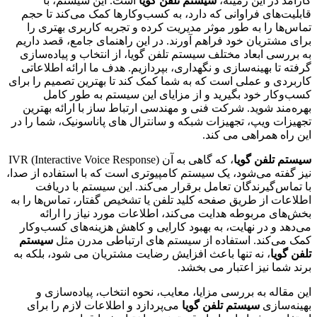
کارآمد در این زمینه،
سیستم تلفن گویا
است. این سیستم، با
قابلیت‌های فراوانی که دارد، به کسب‌وکارها کمک می‌کند تا حجم
تماس‌ها را به طور موثر مدیریت کرده و تجربه کاربری بهتری را
برای مشتریان خود فراهم آورند. در این راهنمای جامع، قصد داریم
به بررسی ابعاد مختلف سیستم تلفن گویا، از انتخاب و پیاده‌سازی
گرفته تا بهینه‌سازی و نگهداری، بپردازیم. هدف ما ارائه اطلاعاتی
کاربردی و عملی است که به شما کمک کند تا بهترین تصمیم را برای
کسب‌وکار خود بگیرید و از مزایای این سیستم به طور کامل
بهره‌مند شوید. شرکت فنی و مهندسی ارتباط ساز با ارائه بهترین
تجهیزات ویپ، تجهیزات شبکه و سانترال های پاناسونیک، شما را در
این راه همراهی می کند.
سیستم تلفن گویا
، که گاهی به آن IVR (Interactive Voice Response)
نیز گفته می‌شود، یک سیستم کامپیوتری است که با استفاده از صدا،
با تماس‌گیرندگان تعامل برقرار می‌کند. این سیستم با دریافت
اطلاعات از طریق صفحه کلید تلفن یا تشخیص گفتار، تماس‌ها را به
بخش‌های مربوطه هدایت می‌کند، اطلاعات مورد نیاز را ارائه
می‌دهد و در نهایت، به بهبود کارایی و کاهش هزینه‌های کسب‌وکار
کمک می‌کند. استفاده از سیستم های ارتباطی مدرن مثل
سیستم
تلفن گویا
، نه تنها باعث افزایش رضایت مشتریان می شود، بلکه به
برند شما نیز اعتبار می بخشد.
این مقاله به بررسی مزایا، معایب، نحوه انتخاب، پیاده‌سازی و
بهینه‌سازی
سیستم تلفن گویا
می‌پردازد و اطلاعات لازم را برای