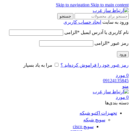
Skip to navigation
Skip to main content
جستجو
ورود به سایت
ایجاد حساب کاربری
نام کاربری یا آدرس ایمیل
*
الزامی
رمز عبور
*
الزامی
ورود
رمز عبور خود را فراموش کرده‌اید ؟
مرا به یاد بسپار
0
مورد
09124135845
منو
0
مورد
دسته‌ بندی‌ها
تجهیزات اکتیو شبکه
سویچ شبکه
سویچ cisco