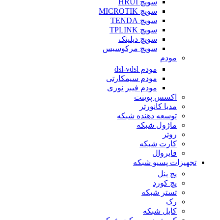
سویچ HRUI
سویچ MICROTIK
سویچ TENDA
سویچ TPLINK
سویچ دیلینک
سویچ مرکوسیس
مودم
مودم dsl-vdsl
مودم سیمکارتی
مودم فیبر نوری
اکسس پوینت
مدیا کانورتر
توسعه دهنده شبکه
ماژول شبکه
روتر
کارت شبکه
فایروال
تجهیزات پسیو شبکه
پچ پنل
پچ کورد
تستر شبکه
رک
کابل شبکه