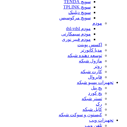
سویچ TENDA
سویچ TPLINK
سویچ دیلینک
سویچ مرکوسیس
مودم
مودم dsl-vdsl
مودم سیمکارتی
مودم فیبر نوری
اکسس پوینت
مدیا کانورتر
توسعه دهنده شبکه
ماژول شبکه
روتر
کارت شبکه
فایروال
تجهیزات پسیو شبکه
پچ پنل
پچ کورد
تستر شبکه
رک
کابل شبکه
کیستون و سوکت شبکه
تجهیزات ویپ
تلفن ویپ