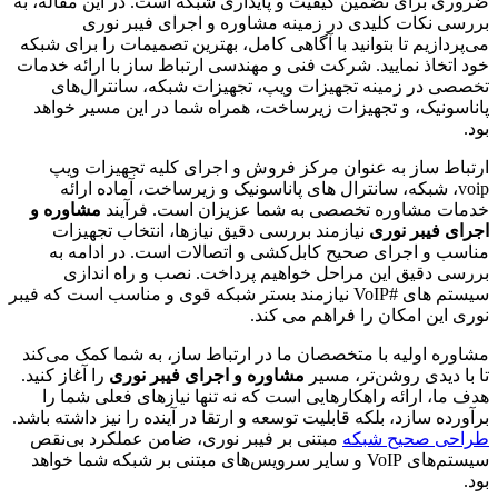
ضروری برای تضمین کیفیت و پایداری شبکه است. در این مقاله، به
بررسی نکات کلیدی در زمینه مشاوره و اجرای فیبر نوری
می‌پردازیم تا بتوانید با آگاهی کامل، بهترین تصمیمات را برای شبکه
خود اتخاذ نمایید. شرکت فنی و مهندسی ارتباط ساز با ارائه خدمات
تخصصی در زمینه تجهیزات ویپ، تجهیزات شبکه، سانترال‌های
پاناسونیک، و تجهیزات زیرساخت، همراه شما در این مسیر خواهد
بود.
ارتباط ساز به عنوان مرکز فروش و اجرای کلیه تجهیزات ویپ
voip، شبکه، سانترال های پاناسونیک و زیرساخت، آماده ارائه
خدمات مشاوره تخصصی به شما عزیزان است. فرآیند
مشاوره و
اجرای فیبر نوری
نیازمند بررسی دقیق نیازها، انتخاب تجهیزات
مناسب و اجرای صحیح کابل‌کشی و اتصالات است. در ادامه به
بررسی دقیق این مراحل خواهیم پرداخت. نصب و راه اندازی
سیستم های #VoIP نیازمند بستر شبکه قوی و مناسب است که فیبر
نوری این امکان را فراهم می کند.
مشاوره اولیه با متخصصان ما در ارتباط ساز، به شما کمک می‌کند
تا با دیدی روشن‌تر، مسیر
مشاوره و اجرای فیبر نوری
را آغاز کنید.
هدف ما، ارائه راهکارهایی است که نه تنها نیازهای فعلی شما را
برآورده سازد، بلکه قابلیت توسعه و ارتقا در آینده را نیز داشته باشد.
طراحی صحیح شبکه
مبتنی بر فیبر نوری، ضامن عملکرد بی‌نقص
سیستم‌های VoIP و سایر سرویس‌های مبتنی بر شبکه شما خواهد
بود.