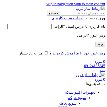
Skip to navigation
Skip to main content
جستجو
ورود به سایت
ایجاد حساب کاربری
نام کاربری یا آدرس ایمیل
*
الزامی
رمز عبور
*
الزامی
ورود
رمز عبور خود را فراموش کرده‌اید ؟
مرا به یاد بسپار
0
مورد
09124135845
منو
0
مورد
دسته‌ بندی‌ها
تجهیزات اکتیو شبکه
سویچ شبکه
سویچ cisco