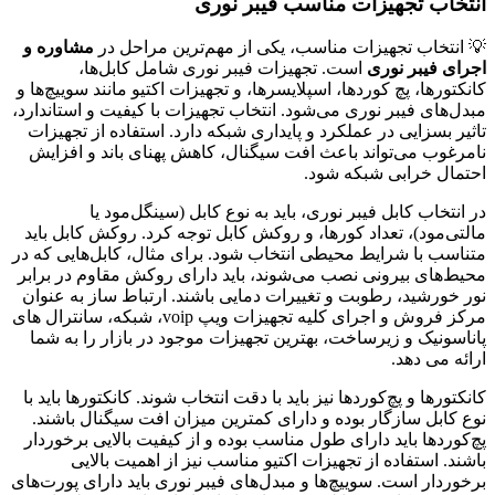
انتخاب تجهیزات مناسب فیبر نوری
💡 انتخاب تجهیزات مناسب، یکی از مهم‌ترین مراحل در
مشاوره و
اجرای فیبر نوری
است. تجهیزات فیبر نوری شامل کابل‌ها،
کانکتورها، پچ کوردها، اسپلایسرها، و تجهیزات اکتیو مانند سوییچ‌ها و
مبدل‌های فیبر نوری می‌شود. انتخاب تجهیزات با کیفیت و استاندارد،
تاثیر بسزایی در عملکرد و پایداری شبکه دارد. استفاده از تجهیزات
نامرغوب می‌تواند باعث افت سیگنال، کاهش پهنای باند و افزایش
احتمال خرابی شبکه شود.
در انتخاب کابل فیبر نوری، باید به نوع کابل (سینگل‌مود یا
مالتی‌مود)، تعداد کورها، و روکش کابل توجه کرد. روکش کابل باید
متناسب با شرایط محیطی انتخاب شود. برای مثال، کابل‌هایی که در
محیط‌های بیرونی نصب می‌شوند، باید دارای روکش مقاوم در برابر
نور خورشید، رطوبت و تغییرات دمایی باشند. ارتباط ساز به عنوان
مرکز فروش و اجرای کلیه تجهیزات ویپ voip، شبکه، سانترال های
پاناسونیک و زیرساخت، بهترین تجهیزات موجود در بازار را به شما
ارائه می دهد.
کانکتورها و پچ‌کوردها نیز باید با دقت انتخاب شوند. کانکتورها باید با
نوع کابل سازگار بوده و دارای کمترین میزان افت سیگنال باشند.
پچ‌کوردها باید دارای طول مناسب بوده و از کیفیت بالایی برخوردار
باشند. استفاده از تجهیزات اکتیو مناسب نیز از اهمیت بالایی
برخوردار است. سوییچ‌ها و مبدل‌های فیبر نوری باید دارای پورت‌های