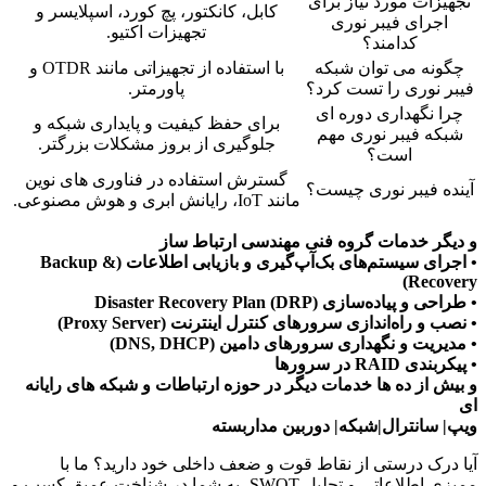
تجهیزات مورد نیاز برای
کابل، کانکتور، پچ کورد، اسپلایسر و
اجرای فیبر نوری
تجهیزات اکتیو.
کدامند؟
چگونه می توان شبکه
با استفاده از تجهیزاتی مانند OTDR و
فیبر نوری را تست کرد؟
پاورمتر.
چرا نگهداری دوره ای
برای حفظ کیفیت و پایداری شبکه و
شبکه فیبر نوری مهم
جلوگیری از بروز مشکلات بزرگتر.
است؟
گسترش استفاده در فناوری های نوین
آینده فیبر نوری چیست؟
مانند IoT، رایانش ابری و هوش مصنوعی.
و دیگر خدمات گروه فنی مهندسی ارتباط ساز
• اجرای سیستم‌های بک‌آپ‌گیری و بازیابی اطلاعات (Backup &
Recovery)
• طراحی و پیاده‌سازی Disaster Recovery Plan (DRP)
• نصب و راه‌اندازی سرورهای کنترل اینترنت (Proxy Server)
• مدیریت و نگهداری سرورهای دامین (DNS, DHCP)
• پیکربندی RAID در سرورها
و بیش از ده ها خدمات دیگر در حوزه ارتباطات و شبکه های رایانه
ای
ویپ| سانترال|شبکه| دوربین مداربسته
آیا درک درستی از نقاط قوت و ضعف داخلی خود دارید؟ ما با
ممیزی اطلاعاتی و تحلیل SWOT، به شما در شناخت عمیق کسب و