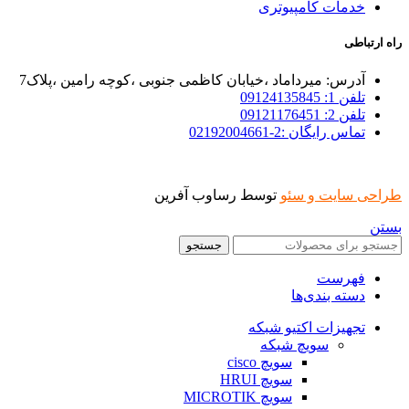
خدمات کامپیوتری
راه ارتباطی
آدرس: میرداماد ،خیابان کاظمی جنوبی ،کوچه رامین ،پلاک7
تلفن 1: 09124135845
تلفن 2: 09121176451
تماس رایگان :2-02192004661
طراحی سایت و سئو
توسط رساوب آفرین
بستن
جستجو
فهرست
دسته بندی‌ها
تجهیزات اکتیو شبکه
سویچ شبکه
سویچ cisco
سویچ HRUI
سویچ MICROTIK