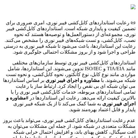
📜 رعایت استانداردهای کابل‌کشی فیبر نوری، امری ضروری برای
تضمین کیفیت و پایداری شبکه است. استانداردهای کابل‌کشی فیبر
نوری، مجموعه‌ای از دستورالعمل‌ها و توصیه‌ها هستند که نحوه
نصب، کابل‌کشی، و تست شبکه‌های فیبر نوری را مشخص می‌کنند.
رعایت این استانداردها، باعث می‌شود تا شبکه فیبر نوری به درستی
طراحی و اجرا شود و از بروز مشکلات احتمالی جلوگیری شود.
استانداردهای کابل‌کشی فیبر نوری توسط سازمان‌های مختلفی
مانند TIA/EIA و ISO/IEC تدوین می‌شوند. این استانداردها، شامل
مواردی مانند نوع کابل، نوع کانکتور، نحوه کابل‌کشی، و نحوه تست
شبکه می‌شوند. با
مشاوره و اجرای فیبر نوری
بر اساس استانداردها
می توان شبکه ای بی نقص را ایجاد کرد. ارتباط ساز با رعایت
تمامی استانداردهای مربوطه، خدمات کابل‌کشی فیبر نوری را با
بالاترین کیفیت ارائه می‌دهد. رعایت این استانداردها در
#مشاوره و
اجرای فیبر نوری
به شما کمک می‌کند تا از یک شبکه فیبر نوری
پایدار و قابل اعتماد بهره‌مند شوید.
عدم رعایت استانداردهای کابل‌کشی فیبر نوری، می‌تواند باعث بروز
مشکلات متعددی در شبکه شود. از جمله این مشکلات می‌توان به
افت سیگنال، کاهش پهنای باند، و افزایش احتمال خرابی شبکه
اشاره کرد. یک شبکه فیبر نوری که بر اساس استانداردها طراحی و