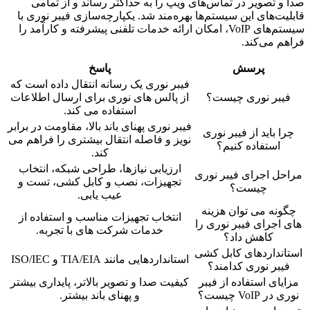
صدا و تصویر در تماس‌های ویپ را به حداکثر رساند و از تمامی
قابلیت‌های این سیستم‌ها بهره‌مند شد. یکپارچه‌سازی فیبر نوری با
سیستم‌های VoIP، امکان ارائه خدمات تلفنی پیشرفته و کارآمد را
فراهم می‌کند.
پرسش
پاسخ
فیبر نوری یک رسانه انتقال داده است که
فیبر نوری چیست؟
از پالس های نوری برای ارسال اطلاعات
استفاده می کند.
فیبر نوری پهنای باند بالا، مقاومت در برابر
چرا باید از فیبر نوری
نویز و فاصله انتقال بیشتری را فراهم می
استفاده کنیم؟
کند.
ارزیابی نیازها، طراحی شبکه، انتخاب
مراحل اجرای فیبر نوری
تجهیزات، نصب و کابل کشی، تست و
چیست؟
عیب یابی.
چگونه می توان هزینه
انتخاب تجهیزات مناسب و استفاده از
های اجرای فیبر نوری را
خدمات شرکت های با تجربه.
کاهش داد؟
استانداردهای کابل کشی
استانداردهایی مانند TIA/EIA و ISO/IEC
فیبر نوری کدامند؟
مزایای استفاده از فیبر
کیفیت صدا و تصویر بالاتر، پایداری بیشتر
نوری در VoIP چیست؟
و پهنای باند بیشتر.