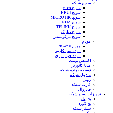
سویچ شبکه
سویچ cisco
سویچ HRUI
سویچ MICROTIK
سویچ TENDA
سویچ TPLINK
سویچ دیلینک
سویچ مرکوسیس
مودم
مودم dsl-vdsl
مودم سیمکارتی
مودم فیبر نوری
اکسس پوینت
مدیا کانورتر
توسعه دهنده شبکه
ماژول شبکه
روتر
کارت شبکه
فایروال
تجهیزات پسیو شبکه
پچ پنل
پچ کورد
تستر شبکه