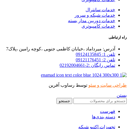
خدمات سانترال
خدمات شبکه و سرور
خدمات دوربین مدار بسته
خدمات کامپیوتری
راه ارتباطی
آدرس: میرداماد ،خیابان کاظمی جنوبی ،کوچه رامین ،پلاک7
تلفن 1: 09124135845
تلفن 2: 09121176451
تماس رایگان :2-02192004661
طراحی سایت و سئو
توسط رساوب آفرین
بستن
جستجو
فهرست
دسته بندی‌ها
تجهیزات اکتیو شبکه