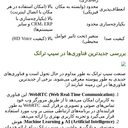
محدود (وابسته به مکان
بالا (امکان استفاده در هر
انعطاف‌پذیری
فیزیکی)
مکان با اتصال اینترنت)
بالا (یکپارچه‌سازی با
یکپارچه‌سازی
محدود
CRM، ERP و سایر
سیستم‌ها)
متغیر (تحت تاثیر عوامل
کیفیت صدا
بالا (کیفیت HD Voice)
محیطی)
بررسی جدیدترین فناوری‌ها در سیپ ترانک
صنعت سیپ ترانک به طور مداوم در حال تحول است و فناوری‌های
جدیدی به طور پیوسته معرفی می‌شوند. برخی از جدیدترین
فناوری‌ها در این زمینه عبارتند از:
WebRTC (Web Real-Time Communication)
: این فناوری
به کاربران امکان می‌دهد تا از طریق مرورگر وب خود
تماس‌های صوتی و تصویری برقرار کنند. WebRTC به طور
فزاینده‌ای در برنامه‌های ارتباطی مبتنی بر وب مورد استفاده
قرار می‌گیرد و تجربه کاربری بهتری را ارائه می‌دهد.
AI (Artificial Intelligence) و Machine Learning
: هوش
مصنوعی و یادگیری ماشین در سیپ ترانک برای ارائه خدماتی