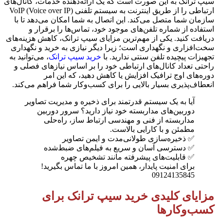
سیپ ترانک به این صورت است که یک ارائه‌دهنده خدمات، کانال‌های
ارتباطی را از طریق اینترنت به سیستم تلفنی VoIP (Voice over IP)
سازمان شما متصل می‌کند. این اتصال به شما امکان می‌دهد تا با
استفاده از شماره تلفن‌های موجود خود، تماس‌ها را برقرار و
دریافت کنید. یکی از مهم‌ترین مزایای سیپ ترانک، کاهش هزینه‌های
سخت‌افزاری و نگهداری است؛ زیرا دیگر نیازی به خرید و نگهداری
تجهیزات پیچیده تلفن سنتی ندارید. با
خرید سیپ ترانک
، می‌توانید به
راحتی تعداد کانال‌های ارتباطی خود را بر اساس نیازهای فصلی و
دوره‌های اوج ترافیک افزایش یا کاهش دهید، که این امر
انعطاف‌پذیری بسیار بالایی را برای کسب‌وکار شما فراهم می‌کند.
آیا به یک سیستم قدرتمند برای ذخیره و مدیریت تصاویر
دوربین‌های مداربسته خود نیاز دارید؟ سرور دوربین
مداربسته از فنی و مهندسی ارتباط ساز، راه‌حلی
مطمئن و با کارایی بالاست.
✅ ذخیره‌سازی طولانی‌مدت و ایمن تصاویر
✅ دسترسی آسان و سریع به فیلم‌های ضبط‌شده
✅ قابلیت‌های پیشرفته مانند تشخیص چهره
برای امنیت پایدار، همین امروز با ما تماس بگیرید!
09124135845
مزایای کلیدی خرید سیپ ترانک برای
کسب‌وکارها