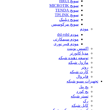
سویچ HRUI
سویچ MICROTIK
سویچ TENDA
سویچ TPLINK
سویچ دیلینک
سویچ مرکوسیس
مودم
مودم dsl-vdsl
مودم سیمکارتی
مودم فیبر نوری
اکسس پوینت
مدیا کانورتر
توسعه دهنده شبکه
ماژول شبکه
روتر
کارت شبکه
فایروال
تجهیزات پسیو شبکه
پچ پنل
پچ کورد
تستر شبکه
رک
کابل شبکه