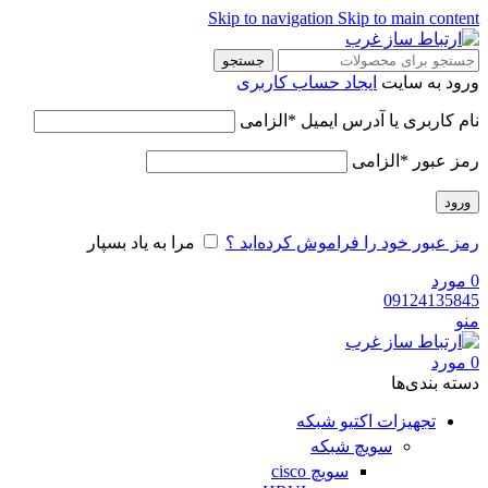
Skip to navigation
Skip to main content
جستجو
ورود به سایت
ایجاد حساب کاربری
نام کاربری یا آدرس ایمیل
*
الزامی
رمز عبور
*
الزامی
ورود
رمز عبور خود را فراموش کرده‌اید ؟
مرا به یاد بسپار
0
مورد
09124135845
منو
0
مورد
دسته‌ بندی‌ها
تجهیزات اکتیو شبکه
سویچ شبکه
سویچ cisco