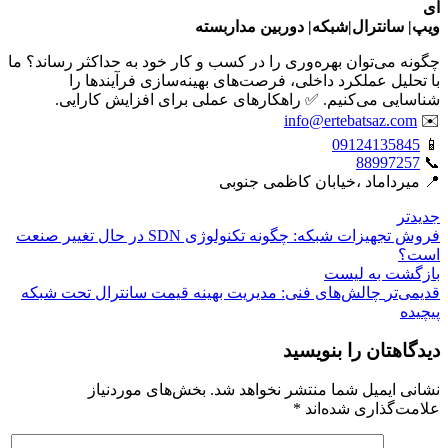
ای
ویپ| سانترال|شبکه| دوربین مداربسته
چگونه می‌توان بهره‌وری را در کسب و کار خود به حداکثر رساند؟ ما
با تحلیل عملکرد داخلی، فرصت‌های بهینه‌سازی فرآیندها را
شناسایی می‌کنیم. ✅ راهکارهای عملی برای افزایش کارایی.
info@ertebatsaz.com
✉️
09124135845
📱
88997257
📞
📍 میرداماد ،خیابان کاظمی جنوبی
جدیدتر
فروش تجهیزات شبکه: چگونه تکنولوژی SDN در حال تغییر صنعت
است؟
بازگشت بە لیست
قدیمی‌تر
چالش‌های فنی: مدیریت بهینه قیمت سانترال تحت شبکه
پیچیده
دیدگاهتان را بنویسید
نشانی ایمیل شما منتشر نخواهد شد.
بخش‌های موردنیاز
علامت‌گذاری شده‌اند
*