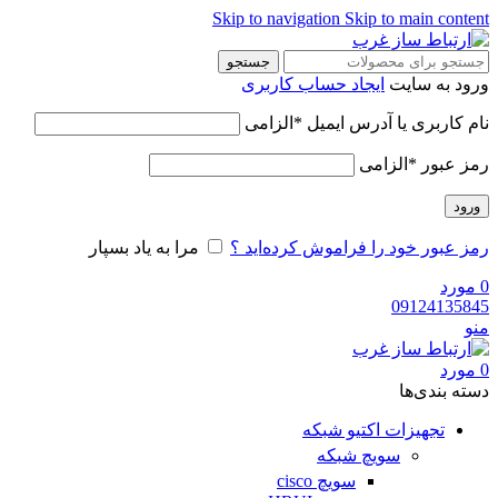
Skip to navigation
Skip to main content
جستجو
ورود به سایت
ایجاد حساب کاربری
نام کاربری یا آدرس ایمیل
*
الزامی
رمز عبور
*
الزامی
ورود
رمز عبور خود را فراموش کرده‌اید ؟
مرا به یاد بسپار
0
مورد
09124135845
منو
0
مورد
دسته‌ بندی‌ها
تجهیزات اکتیو شبکه
سویچ شبکه
سویچ cisco