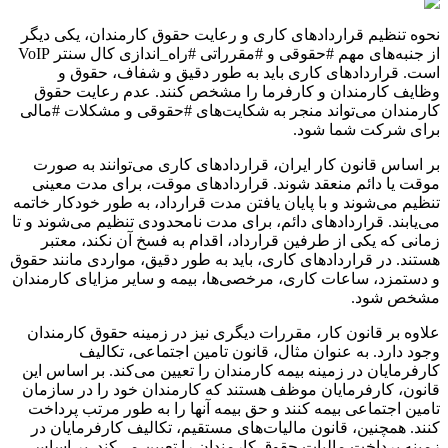
نحوه تنظیم قراردادهای کاری و رعایت حقوق کارمندان، یکی دیگر
از جنبه‌های مهم #حقوقی و #مقرراتی #راه_اندازی کال سنتر VoIP
است. قراردادهای کاری باید به طور دقیق و شفاف، حقوق و
وظایف کارمندان و کارفرما را مشخص کنند. عدم رعایت حقوق
کارمندان می‌تواند منجر به شکایت‌های #حقوقی و مشکلات #مالی
برای شرکت شما شود.
بر اساس قانون کار ایران، قراردادهای کاری می‌توانند به صورت
موقت یا دائم منعقد شوند. قراردادهای موقت، برای مدت معینی
تنظیم می‌شوند و با پایان یافتن مدت قرارداد، به طور خودکار خاتمه
می‌یابند. قراردادهای دائم، برای مدت نامحدودی تنظیم می‌شوند و تا
زمانی که یکی از طرفین قرارداد، اقدام به فسخ آن نکند، معتبر
هستند. در قراردادهای کاری، باید به طور دقیق، مواردی مانند حقوق
و دستمزد، ساعات کاری، مرخصی‌ها، بیمه و سایر مزایای کارمندان
مشخص شود.
علاوه بر قانون کار، مقررات دیگری نیز در زمینه حقوق کارمندان
وجود دارد. به عنوان مثال، قانون تامین اجتماعی، تکالیف
کارفرمایان در زمینه بیمه کارمندان را تعیین می‌کند. بر اساس این
قانون، کارفرمایان موظف هستند که کارمندان خود را در سازمان
تامین اجتماعی بیمه کنند و حق بیمه آنها را به طور مرتب پرداخت
کنند. همچنین، قانون مالیات‌های مستقیم، تکالیف کارفرمایان در
زمینه پرداخت مالیات حقوق کارمندان را تعیین می‌کند. بر اساس