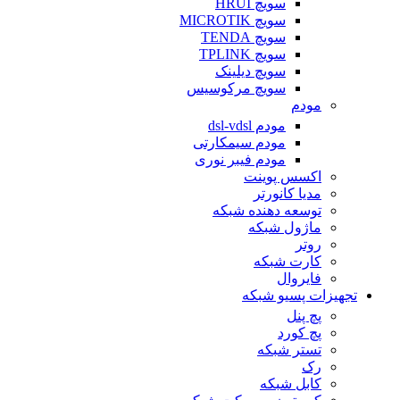
سویچ HRUI
سویچ MICROTIK
سویچ TENDA
سویچ TPLINK
سویچ دیلینک
سویچ مرکوسیس
مودم
مودم dsl-vdsl
مودم سیمکارتی
مودم فیبر نوری
اکسس پوینت
مدیا کانورتر
توسعه دهنده شبکه
ماژول شبکه
روتر
کارت شبکه
فایروال
تجهیزات پسیو شبکه
پچ پنل
پچ کورد
تستر شبکه
رک
کابل شبکه