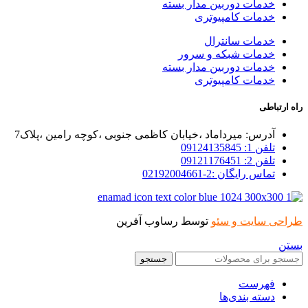
خدمات دوربین مدار بسته
خدمات کامپیوتری
خدمات سانترال
خدمات شبکه و سرور
خدمات دوربین مدار بسته
خدمات کامپیوتری
راه ارتباطی
آدرس: میرداماد ،خیابان کاظمی جنوبی ،کوچه رامین ،پلاک7
تلفن 1: 09124135845
تلفن 2: 09121176451
تماس رایگان :2-02192004661
طراحی سایت و سئو
توسط رساوب آفرین
بستن
جستجو
فهرست
دسته بندی‌ها