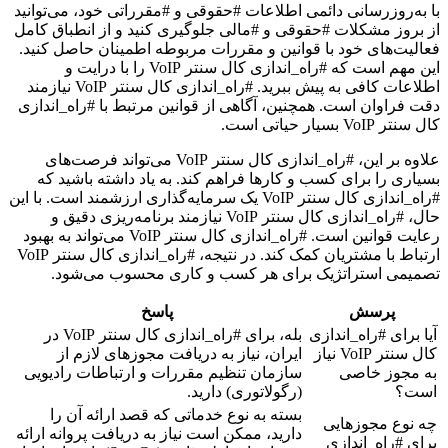
با به‌روزرسانی دائمی اطلاعات #حقوقی و #مقرراتی خود، می‌توانید
از بروز مشکلات #حقوقی و #مالی جلوگیری کنید و از انطباق کامل
فعالیت‌های خود با قوانین و مقررات مربوطه اطمینان حاصل کنید.
این مهم است که #راه_اندازی کال سنتر VoIP را با درایت و
اطلاعات کافی به پیش ببرید. #راه_اندازی کال سنتر VoIP نیازمند
دقت فراوان است. همچنین، آگاهی از قوانین مرتبط با #راه_اندازی
کال سنتر VoIP بسیار حیاتی است.
علاوه بر این، #راه_اندازی کال سنتر VoIP می‌تواند فرصت‌های
بسیاری را برای کسب و کارها فراهم کند. به یاد داشته باشید که
#راه_اندازی کال سنتر VoIP یک سرمایه‌گذاری ارزشمند است. با این
حال، #راه_اندازی کال سنتر VoIP نیازمند برنامه‌ریزی دقیق و
رعایت قوانین است. #راه_اندازی کال سنتر VoIP می‌تواند به بهبود
ارتباط با مشتریان کمک کند. در نتیجه، #راه_اندازی کال سنتر VoIP
تصمیمی استراتژیک برای هر کسب و کاری محسوب می‌شود.
پرسش
پاسخ
آیا برای #راه_اندازی
بله، برای #راه_اندازی کال سنتر VoIP در
کال سنتر VoIP نیاز
ایران، نیاز به دریافت مجوزهای لازم از
به مجوز خاصی
سازمان تنظیم مقررات و ارتباطات رادیویی
است؟
(رگولاتوری) دارید.
بسته به نوع خدماتی که قصد ارائه آن را
چه نوع مجوزهایی
دارید، ممکن است نیاز به دریافت پروانه ارائه
برای #راه_اندازی