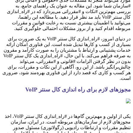
موارد می‌تواند منجر به مشکلات جدی #حقوقی و #مالی برای
#سازمان شما شود. این مقاله به عنوان یک راهنمای جامع، به
بررسی مهم‌ترین #نکات و #مقرراتی می‌پردازد که در #راه_اندازی
کال سنتر VoIP باید مد نظر قرار دهید. با مطالعه این راهنما،
می‌توانید با اطمینان بیشتری نسبت به رعایت قوانین و مقررات
مربوطه اقدام کنید و از بروز مشکلات احتمالی جلوگیری کنید.
در دنیای امروز، #راه_اندازی کال سنتر VoIP به یک ضرورت برای
بسیاری از کسب و کارها تبدیل شده است. این فناوری امکان ارائه
خدمات پشتیبانی و ارتباط با مشتریان را به صورت کارآمد و مقرون
به صرفه فراهم می‌کند. با این حال، #راه_اندازی یک کال سنتر VoIP
بدون در نظر گرفتن الزامات #قانونی و #مقرراتی، می‌تواند
چالش‌برانگیز باشد. از این رو، آگاهی از این نکات و مقررات، برای
هر کسب و کاری که قصد دارد از این فناوری بهره‌مند شود، ضروری
است.
مجوزهای لازم برای راه اندازی کال سنتر VoIP
یکی از اولین و مهم‌ترین گام‌ها در #راه_اندازی کال سنتر VoIP، اخذ
مجوزهای لازم از سازمان‌های مربوطه است. در ایران، سازمان
تنظیم مقررات و ارتباطات رادیویی (رگولاتوری) مسئول صدور