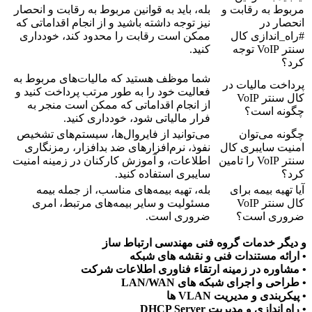
مربوط به رقابت و
بله، باید به قوانین مربوط به رقابت و انحصار
انحصار در
نیز توجه داشته باشید و از انجام اقداماتی که
#راه_اندازی کال
ممکن است رقابت را محدود کند، خودداری
سنتر VoIP توجه
کنید.
کرد؟
شما موظف هستید که مالیات‌های مربوط به
پرداخت مالیات در
فعالیت خود را به طور مرتب پرداخت کنید و
کال سنتر VoIP
از انجام اقداماتی که ممکن است منجر به
چگونه است؟
فرار مالیاتی شود، خودداری کنید.
چگونه می‌توان
می‌توانید از فایروال‌ها، سیستم‌های تشخیص
امنیت سایبری کال
نفوذ، نرم‌افزارهای ضد بدافزار، رمزنگاری
سنتر VoIP را تامین
اطلاعات، و آموزش کارکنان در زمینه امنیت
کرد؟
سایبری استفاده کنید.
آیا تهیه بیمه برای
بله، تهیه بیمه‌های مناسب، از جمله بیمه
کال سنتر VoIP
مسئولیت و سایر بیمه‌های مرتبط، امری
ضروری است؟
ضروری است.
و دیگر خدمات گروه فنی مهندسی ارتباط ساز
• ارائه مستندات فنی و نقشه های شبکه
• مشاوره در زمینه ارتقاء فناوری اطلاعات شرکت
• طراحی و اجرای شبکه های LAN/WAN
• پیکربندی و مدیریت VLAN ها
• راه اندازی و مدیریت DHCP Server