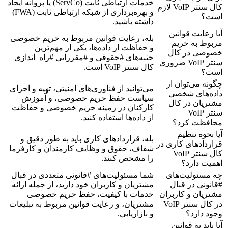
خدمات ارتباطی ثابت (ServCo) یا پروانه ایجاد
کال سنتر VoIP لازم
و بهره‌برداری از شبکه ارتباطی ثابت (FWA)
است؟
داشته باشید.
آیا رعایت قوانین
بله، رعایت قوانین مربوط به حریم خصوصی
مربوط به حریم
و حفاظت از داده‌ها، یکی از مهم‌ترین
خصوصی در کال
جنبه‌های #حقوقی و #مقرراتی #راه_اندازی
سنتر VoIP ضروری
کال سنتر VoIP است.
است؟
چگونه می‌توان از
می‌توانید از فناوری‌های امنیتی، تهیه و اجرای
داده‌های شخصی
سیاست حفظ حریم خصوصی، و آموزش
مشتریان در کال
کارکنان در زمینه حریم خصوصی و حفاظت
سنتر VoIP
از داده‌ها استفاده کنید.
محافظت کرد؟
آیا نحوه تنظیم
بله، قراردادهای کاری باید به طور دقیق و
قراردادهای کاری در
شفاف، حقوق و وظایف کارمندان و کارفرما
کال سنتر VoIP
را مشخص کنند.
اهمیت دارد؟
چه مسئولیت‌های
شما مسئولیت‌های #قانونی متعددی در قبال
#قانونی در قبال
مشتریان و کاربران خود دارید، از جمله ارائه
مشتریان و کاربران
خدمات با کیفیت، حفظ حریم خصوصی
در کال سنتر VoIP
مشتریان، و رعایت قوانین مربوط به تبلیغات
وجود دارد؟
و بازاریابی.
آیا باید به قوانین