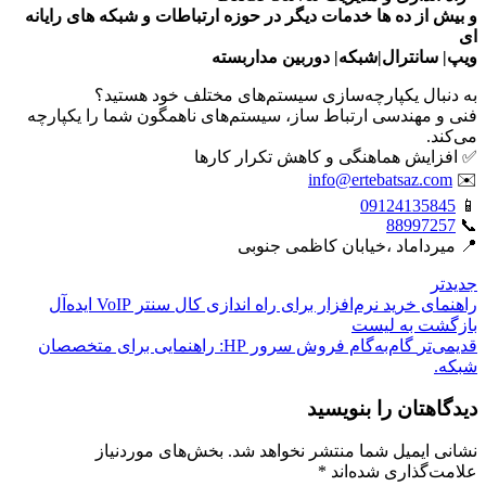
و بیش از ده ها خدمات دیگر در حوزه ارتباطات و شبکه های رایانه
ای
ویپ| سانترال|شبکه| دوربین مداربسته
به دنبال یکپارچه‌سازی سیستم‌های مختلف خود هستید؟
فنی و مهندسی ارتباط ساز، سیستم‌های ناهمگون شما را یکپارچه
می‌کند.
✅ افزایش هماهنگی و کاهش تکرار کارها
info@ertebatsaz.com
✉️
09124135845
📱
88997257
📞
📍 میرداماد ،خیابان کاظمی جنوبی
جدیدتر
راهنمای خرید نرم‌افزار برای راه اندازی کال سنتر VoIP ایده‌آل
بازگشت بە لیست
قدیمی‌تر
گام‌به‌گام فروش سرور HP: راهنمایی برای متخصصان
شبکه.
دیدگاهتان را بنویسید
نشانی ایمیل شما منتشر نخواهد شد.
بخش‌های موردنیاز
علامت‌گذاری شده‌اند
*