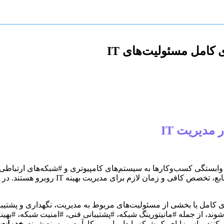
کامل مسئولیت‌های IT
مدیریت IT
، از جمله #مانیتورینگ شبکه، #پشتیبانی فنی، #امنیت شبکه، #بهینه‌
نند و از مزایای یک شبکه پایدار، امن و کارآمد بهره‌مند شوند.
خدمات 