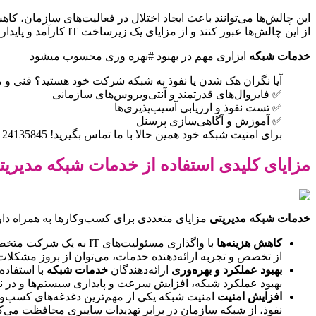
این چالش‌ها می‌توانند باعث ایجاد اختلال در فعالیت‌های سازمان، کاه
از این چالش‌ها عبور کنند و از مزایای یک زیرساخت IT کارآمد و پایدار بهره‌مند شوند. در واقع شما با استفاده از این #سرویس ها در هزینه های خود صرفه جویی خواهید کرد.
خدمات شبکه
ابزاری مهم در بهبود #بهره وری محسوب میشود
آیا نگران هک شدن یا نفوذ به شبکه شرکت خود هستید؟ فنی و مه
✅ فایروال‌های قدرتمند و آنتی‌ویروس‌های سازمانی
✅ تست نفوذ و ارزیابی آسیب‌پذیری‌ها
✅ آموزش و آگاهی‌سازی پرسنل
برای امنیت شبکه خود همین حالا با ما تماس بگیرید! 09124135845
مزایای کلیدی استفاده از خدمات شبکه مدیریت
خدمات شبکه مدیریتی
مزایای متعددی برای کسب‌وکارها به همراه دارد 
کاهش هزینه‌ها
از تخصص و تجربه ارائه‌دهنده خدمات، می‌توان از بروز مشکلات و
بهبود عملکرد و بهره‌وری
ارائه‌دهندگان
خدمات شبکه
با استفاده
بهبود عملکرد شبکه، افزایش سرعت و پایداری سیستم‌ها و در نه
افزایش امنیت
امنیت شبکه یکی از مهم‌ترین دغدغه‌های کسب‌وک
نفوذ، از شبکه سازمان در برابر تهدیدات سایبری محافظت می‌کن