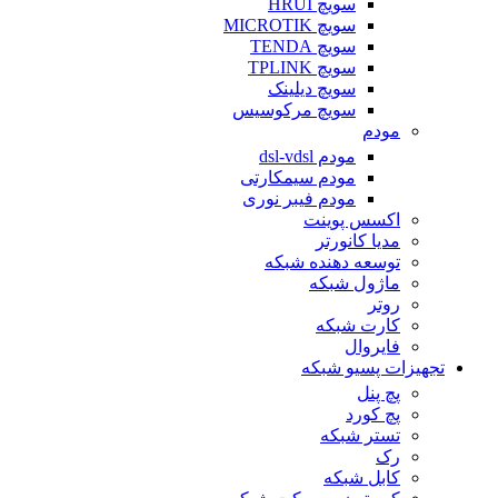
سویچ HRUI
سویچ MICROTIK
سویچ TENDA
سویچ TPLINK
سویچ دیلینک
سویچ مرکوسیس
مودم
مودم dsl-vdsl
مودم سیمکارتی
مودم فیبر نوری
اکسس پوینت
مدیا کانورتر
توسعه دهنده شبکه
ماژول شبکه
روتر
کارت شبکه
فایروال
تجهیزات پسیو شبکه
پچ پنل
پچ کورد
تستر شبکه
رک
کابل شبکه