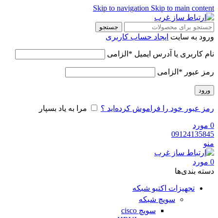
Skip to navigation
Skip to main content
جستجو
ورود به سایت
ایجاد حساب کاربری
نام کاربری یا آدرس ایمیل
*
الزامی
رمز عبور
*
الزامی
ورود
رمز عبور خود را فراموش کرده‌اید ؟
مرا به یاد بسپار
0
مورد
09124135845
منو
0
مورد
دسته‌ بندی‌ها
تجهیزات اکتیو شبکه
سویچ شبکه
سویچ cisco