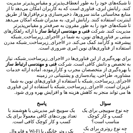
تا شبکه‌های خود را به طور انعطاف‌پذیرتر و مقیاس‌پذیرتر مدیریت
کنند. رایانش ابری، فناوری است که به کاربران امکان می‌دهد تا از
منابع محاسباتی مانند سرورها، ذخیره‌سازی و نرم‌افزارها از طریق
اینترنت استفاده کنند. رایانش ابری، به مدیران شبکه امکان می‌دهد
تا شبکه‌های خود را به طور مقرون به صرفه‌تر و مقیاس‌پذیرتر
مدیریت کنند. شرکت
فنی و مهندسی ارتباط ساز
با ارائه راهکارهای
مبتنی بر فناوری‌های نوین، به شما در #اجرای_زیرساخت_شبکه
پیشرفته و کارآمد کمک می‌کند. در #اجرای_زیرساخت_شبکه مدرن
استفاده از فناوری‌های نوین امری ضروری است.
برای بهره‌گیری از این فناوری‌ها در #اجرای_زیرساخت_شبکه، نیاز
به تخصص و دانش کافی است. شرکت
فنی و مهندسی ارتباط ساز
با بهره‌گیری از متخصصان مجرب و کارآزموده، آماده ارائه خدمات
مشاوره، طراحی، پیاده‌سازی و پشتیبانی در زمینه
#اجرای_زیرساخت_شبکه با استفاده از فناوری‌های نوین به شما
عزیزان است. #اجرای_زیرساخت_شبکه با استفاده از این فناوری
ها می تواند منجر به کاهش هزینه ها و افزایش بهره وری شود.
سوال
پاسخ
چه نوع سوییچی برای یک
یک سوییچ غیر مدیریتی یا هوشمند با
کسب و کار کوچک
تعداد پورت‌های کافی معمولاً برای یک
مناسب است؟
کسب و کار کوچک کافی است.
چه نوع روتری برای یک
یک روتر خانگی با Wi-Fi و فایروال