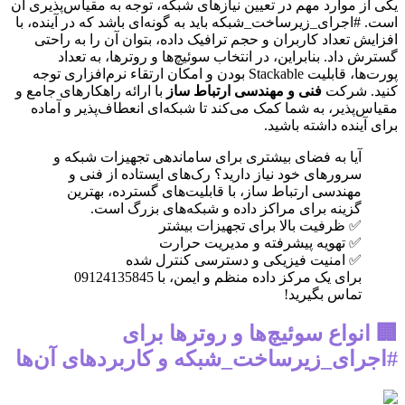
یکی از موارد مهم در تعیین نیازهای شبکه، توجه به مقیاس‌پذیری آن
است. #اجرای_زیرساخت_شبکه باید به گونه‌ای باشد که در آینده، با
افزایش تعداد کاربران و حجم ترافیک داده، بتوان آن را به راحتی
گسترش داد. بنابراین، در انتخاب سوئیچ‌ها و روترها، به تعداد
پورت‌ها، قابلیت Stackable بودن و امکان ارتقاء نرم‌افزاری توجه
کنید. شرکت
فنی و مهندسی ارتباط ساز
با ارائه راهکارهای جامع و
مقیاس‌پذیر، به شما کمک می‌کند تا شبکه‌ای انعطاف‌پذیر و آماده
برای آینده داشته باشید.
آیا به فضای بیشتری برای ساماندهی تجهیزات شبکه و
سرورهای خود نیاز دارید؟ رک‌های ایستاده از فنی و
مهندسی ارتباط ساز، با قابلیت‌های گسترده، بهترین
گزینه برای مراکز داده و شبکه‌های بزرگ است.
✅ ظرفیت بالا برای تجهیزات بیشتر
✅ تهویه پیشرفته و مدیریت حرارت
✅ امنیت فیزیکی و دسترسی کنترل شده
برای یک مرکز داده منظم و ایمن، با 09124135845
تماس بگیرید!
🏢 انواع سوئیچ‌ها و روترها برای
#اجرای_زیرساخت_شبکه و کاربردهای آن‌ها