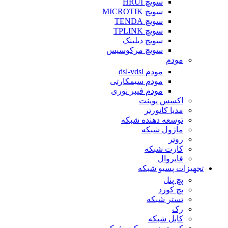
سویچ HRUI
سویچ MICROTIK
سویچ TENDA
سویچ TPLINK
سویچ دیلینک
سویچ مرکوسیس
مودم
مودم dsl-vdsl
مودم سیمکارتی
مودم فیبر نوری
اکسس پوینت
مدیا کانورتر
توسعه دهنده شبکه
ماژول شبکه
روتر
کارت شبکه
فایروال
تجهیزات پسیو شبکه
پچ پنل
پچ کورد
تستر شبکه
رک
کابل شبکه