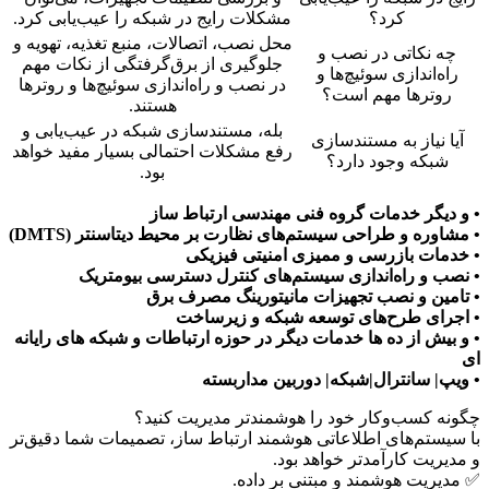
کرد؟
مشکلات رایج در شبکه را عیب‌یابی کرد.
محل نصب، اتصالات، منبع تغذیه، تهویه و
چه نکاتی در نصب و
جلوگیری از برق‌گرفتگی از نکات مهم
راه‌اندازی سوئیچ‌ها و
در نصب و راه‌اندازی سوئیچ‌ها و روترها
روترها مهم است؟
هستند.
بله، مستندسازی شبکه در عیب‌یابی و
آیا نیاز به مستندسازی
رفع مشکلات احتمالی بسیار مفید خواهد
شبکه وجود دارد؟
بود.
• و دیگر خدمات گروه فنی مهندسی ارتباط ساز
• مشاوره و طراحی سیستم‌های نظارت بر محیط دیتاسنتر (DMTS)
• خدمات بازرسی و ممیزی امنیتی فیزیکی
• نصب و راه‌اندازی سیستم‌های کنترل دسترسی بیومتریک
• تامین و نصب تجهیزات مانیتورینگ مصرف برق
• اجرای طرح‌های توسعه شبکه و زیرساخت
• و بیش از ده ها خدمات دیگر در حوزه ارتباطات و شبکه های رایانه
ای
• ویپ| سانترال|شبکه| دوربین مداربسته
چگونه کسب‌وکار خود را هوشمندتر مدیریت کنید؟
با سیستم‌های اطلاعاتی هوشمند ارتباط ساز، تصمیمات شما دقیق‌تر
و مدیریت کارآمدتر خواهد بود.
✅ مدیریت هوشمند و مبتنی بر داده.