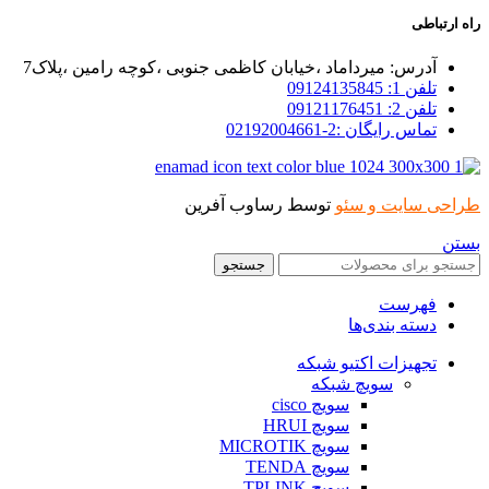
راه ارتباطی
آدرس: میرداماد ،خیابان کاظمی جنوبی ،کوچه رامین ،پلاک7
تلفن 1: 09124135845
تلفن 2: 09121176451
تماس رایگان :2-02192004661
طراحی سایت و سئو
توسط رساوب آفرین
بستن
جستجو
فهرست
دسته بندی‌ها
تجهیزات اکتیو شبکه
سویچ شبکه
سویچ cisco
سویچ HRUI
سویچ MICROTIK
سویچ TENDA
سویچ TPLINK