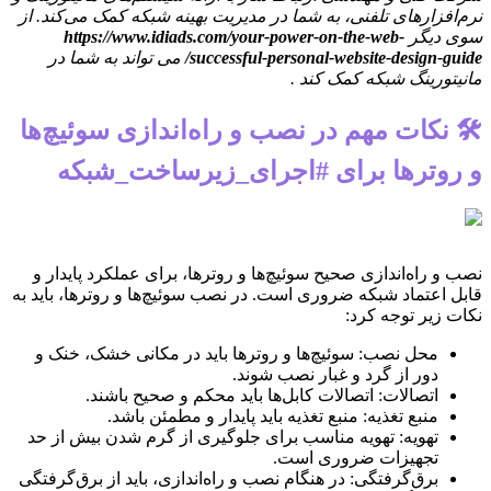
نرم‌افزارهای تلفنی، به شما در مدیریت بهینه شبکه کمک می‌کند. از
سوی دیگر
https://www.idiads.com/your-power-on-the-web-
successful-personal-website-design-guide/
می تواند به شما در
مانیتورینگ شبکه کمک کند .
🛠️ نکات مهم در نصب و راه‌اندازی سوئیچ‌ها
و روترها برای #اجرای_زیرساخت_شبکه
نصب و راه‌اندازی صحیح سوئیچ‌ها و روترها، برای عملکرد پایدار و
قابل اعتماد شبکه ضروری است. در نصب سوئیچ‌ها و روترها، باید به
نکات زیر توجه کرد:
محل نصب: سوئیچ‌ها و روترها باید در مکانی خشک، خنک و
دور از گرد و غبار نصب شوند.
اتصالات: اتصالات کابل‌ها باید محکم و صحیح باشند.
منبع تغذیه: منبع تغذیه باید پایدار و مطمئن باشد.
تهویه: تهویه مناسب برای جلوگیری از گرم شدن بیش از حد
تجهیزات ضروری است.
برق‌گرفتگی: در هنگام نصب و راه‌اندازی، باید از برق‌گرفتگی