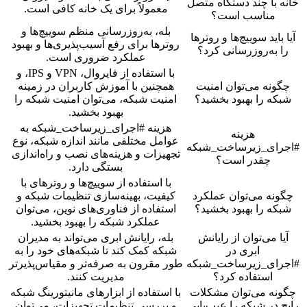
خانه با چند دستگاه متصل
معمولاً برای یک خانه کافی است.
مناسب است؟
بله، به‌روزرسانی منظم سوییچ‌ها و
آیا باید سوییچ‌ها و روترها
روترها برای رفع آسیب‌پذیری‌ها و بهبود
را به‌روزرسانی کرد؟
عملکرد ضروری است.
با استفاده از فایروال، VPN و IPS، و
چگونه می‌توان امنیت
همچنین با آموزش کاربران در زمینه
شبکه را بهبود بخشید؟
امنیت شبکه، می‌توان امنیت شبکه را
بهبود بخشید.
هزینه #اجرای_زیرساخت_شبکه به
هزینه
عوامل مختلفی مانند اندازه شبکه، نوع
#اجرای_زیرساخت_شبکه
تجهیزات و هزینه‌های نصب و راه‌اندازی
چقدر است؟
بستگی دارد.
با استفاده از سوییچ‌ها و روترهای با
چگونه می‌توان عملکرد
کیفیت، بهینه‌سازی تنظیمات شبکه و
شبکه را بهبود بخشید؟
استفاده از فناوری‌های نوین، می‌توان
عملکرد شبکه را بهبود بخشید.
آیا می‌توان از رایانش
بله، رایانش ابری می‌تواند به مدیران
ابری در
شبکه کمک کند تا شبکه‌های خود را به
#اجرای_زیرساخت_شبکه
طور مقرون به صرفه‌تر و مقیاس‌پذیرتر
استفاده کرد؟
مدیریت کنند.
چگونه می‌توان مشکلات
با استفاده از ابزارهای مانیتورینگ شبکه
رایج در شبکه را عیب‌یابی
و بررسی تنظیمات تجهیزات، می‌توان