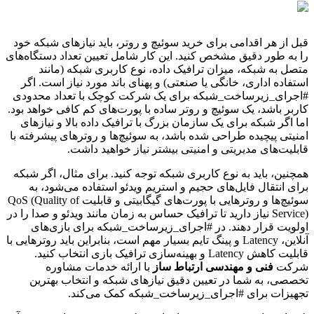
قبل از هر اقدامی برای خرید سوئیچ و روتر، باید نیازهای شبکه خود
را به طور دقیق مشخص کنید. این کار شامل تعیین تعداد دستگاه‌های
متصل به شبکه، میزان ترافیک داده، نوع کاربری شبکه (مانند
استفاده اداری، خانگی یا صنعتی) و پهنای باند مورد نیاز است. اگر
#اجرای_زیرساخت_شبکه برای یک شرکت کوچک با تعداد محدودی
کاربر باشد، یک سوئیچ و روتر ساده با پورت‌های کم کافی خواهد بود.
اما اگر شبکه برای یک سازمان بزرگ با ترافیک داده بالا و نیازهای
امنیتی پیچیده طراحی شده باشد، به سوئیچ‌ها و روترهای پیشرفته با
قابلیت‌های مدیریتی و امنیتی بیشتر نیاز خواهید داشت.
همچنین، باید به نوع کاربری شبکه توجه کنید. برای مثال، اگر شبکه
برای انتقال فایل‌های حجیم و استریم ویدئو استفاده می‌شود، به
سوئیچ‌ها و روترهایی با پورت‌های گیگابیتی و قابلیت QoS (Quality of
Service) نیاز دارید تا ترافیک حساس به زمان مانند ویدئو و صدا را در
اولویت قرار دهند. در #اجرای_زیرساخت_شبکه برای بازی‌های
آنلاین، Latency و پینگ تایم بسیار مهم است، بنابراین باید روترهایی با
قابلیت کاهش Latency و بهینه‌سازی ترافیک بازی انتخاب کنید.
شرکت
فنی و مهندسی ارتباط ساز
با ارائه خدمات مشاوره
تخصصی، به شما در تعیین دقیق نیازهای شبکه و انتخاب بهترین
تجهیزات برای #اجرای_زیرساخت_شبکه کمک می‌کند.