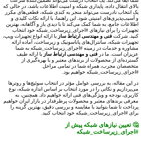
شما ایفا می‌کند. یک انتخاب درست می‌تواند تضمین‌کننده سرعت
بالای انتقال داده، پایداری شبکه و امنیت اطلاعات باشد، در حالی که
یک انتخاب نادرست می‌تواند منجر به کندی شبکه، قطعی‌های مکرر
و آسیب‌پذیری‌های امنیتی شود. این راهنما، با ارائه نکات کلیدی و
اطلاعات جامع، به شما کمک می‌کند تا با دیدی باز و آگاهانه، بهترین
تجهیزات را برای نیازهای #اجرای_زیرساخت_شبکه خود انتخاب
کنید. شرکت
فنی و مهندسی ارتباط ساز
با ارائه انواع تجهیزات ویپ،
تجهیزات شبکه، سانترال‌های پاناسونیک و زیرساخت، آماده ارائه
مشاوره و خدمات در زمینه #اجرای_زیرساخت_شبکه به شما
عزیزان است. ما در
فنی و مهندسی ارتباط ساز
با ارائه طیف
گسترده‌ای از محصولات از برندهای معتبر و با بهره‌گیری از
متخصصان مجرب، همراه شما در تمامی مراحل
#اجرای_زیرساخت_شبکه خواهیم بود.
در این مقاله، به بررسی عوامل مؤثر در انتخاب سوئیچ‌ها و روترها
می‌پردازیم و نکاتی را در مورد انتخاب بر اساس اندازه شبکه، نوع
کاربری، بودجه و ویژگی‌های فنی ارائه خواهیم داد. همچنین، به
معرفی برندهای معتبر و محصولات پرطرفدار در بازار ایران خواهیم
پرداخت تا شما بتوانید با مقایسه و بررسی دقیق، بهترین گزینه را
برای #اجرای_زیرساخت_شبکه خود انتخاب کنید.
🤔 تعیین نیازهای شبکه پیش از
#اجرای_زیرساخت_شبکه