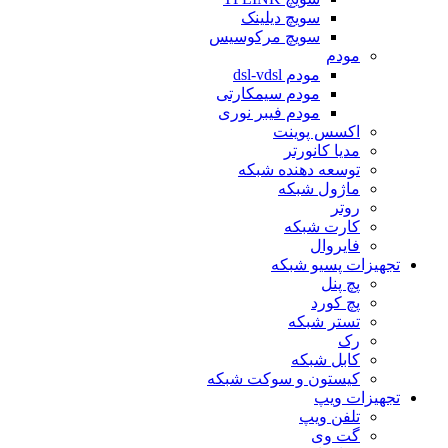
سویچ دیلینک
سویچ مرکوسیس
مودم
مودم dsl-vdsl
مودم سیمکارتی
مودم فیبر نوری
اکسس پوینت
مدیا کانورتر
توسعه دهنده شبکه
ماژول شبکه
روتر
کارت شبکه
فایروال
تجهیزات پسیو شبکه
پچ پنل
پچ کورد
تستر شبکه
رک
کابل شبکه
کیستون و سوکت شبکه
تجهیزات ویپ
تلفن ویپ
گت وی