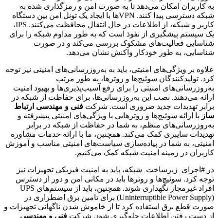
به کاربران امکان می‌دهد تا به صورت امن و رمزگذاری شده به
شبکه دسترسی پیدا کنند. VPN‌ها با ایجاد یک تونل امن بین دستگاه
کاربر و شبکه، از اطلاعات در حال انتقال محافظت می‌کنند. IPS،
یک سیستم پیشگیری از نفوذ است که به طور مداوم شبکه را برای
شناسایی فعالیت‌های مشکوک بررسی می‌کند و در صورت
شناسایی، به طور خودکار واکنش نشان می‌دهد.
علاوه بر ویژگی‌های امنیتی، باید به به‌روزرسانی‌های امنیتی نیز توجه
کرد. تولیدکنندگان سوئیچ‌ها و روترها، به طور مرتب
به‌روزرسانی‌های امنیتی را برای رفع آسیب‌پذیری‌ها و بهبود امنیت
ارائه می‌دهند. نصب این به‌روزرسانی‌ها، برای حفاظت از شبکه در
برابر تهدیدات جدید ضروری است. شرکت
فنی و مهندسی ارتباط
ساز
با ارائه سوئیچ‌ها و روترهایی با ویژگی‌های امنیتی پیشرفته و
به‌روزرسانی‌های منظم، به شما در حفاظت از شبکه در برابر
تهدیدات سایبری کمک می‌کند. همچنین، ما با ارائه خدمات مشاوره
امنیتی، به شما در پیاده‌سازی سیاست‌های امنیتی مناسب و آموزش
کاربران در زمینه امنیت شبکه کمک می‌کنیم.
در #اجرای_زیرساخت_شبکه، باید به امنیت فیزیکی تجهیزات نیز
توجه کرد. سوئیچ‌ها و روترها باید در مکانی امن و دور از دسترس
افراد غیرمجاز نگهداری شوند. همچنین، باید از سیستم‌های UPS
(Uninterruptible Power Supply) برای تامین برق اضطراری در
صورت قطع برق استفاده کرد تا از خاموش شدن ناگهانی تجهیزات و
از دست رفتن اطلاعات جلوگیری شود. شرکت
فنی و مهندسی