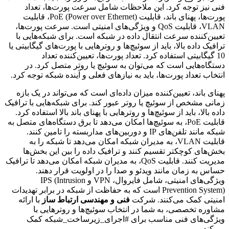
فنی نیز توجه کرد. این ملاحظات شامل سرعت پورت‌ها، تعداد
پورت‌ها، پهنای باند، قابلیت PoE (Power over Ethernet)، قابلیت
VLAN، قابلیت QoS و ویژگی‌های امنیتی است. سرعت پورت‌ها،
تعیین‌کننده سرعت انتقال داده در شبکه است. برای شبکه‌هایی با
ترافیک داده بالا، باید از سوئیچ‌ها و روترهایی با پورت‌های گیگابیتی یا
10 گیگابیتی استفاده کرد. تعداد پورت‌ها، تعیین‌کننده تعداد
دستگاه‌هایی است که می‌توان به سوئیچ یا روتر متصل کرد. در
انتخاب تعداد پورت‌ها، باید به نیازهای فعلی و آینده شبکه توجه کرد.
پهنای باند، تعیین‌کننده میزان داده‌ای است که می‌تواند در یک بازه
زمانی مشخص از سوئیچ یا روتر عبور کند. برای شبکه‌هایی با ترافیک
داده بالا، باید از سوئیچ‌ها و روترهایی با پهنای باند بالا استفاده کرد.
قابلیت PoE، به سوئیچ‌ها امکان می‌دهد تا برق دستگاه‌های متصل به
شبکه مانند تلفن‌های IP و دوربین‌های مداربسته را تامین کنند.
قابلیت VLAN، به مدیران شبکه امکان می‌دهد تا شبکه را به
بخش‌های کوچکتر تقسیم کنند و ترافیک داده را بین این بخش‌ها
مدیریت کنند. قابلیت QoS، به مدیران شبکه امکان می‌دهد تا ترافیک
حساس به زمان مانند ویدئو و صدا را در اولویت قرار دهند.
ویژگی‌های امنیتی، شامل فایروال، VPN و IPS (Intrusion
Prevention System) است که به حفاظت از شبکه در برابر تهدیدات
امنیتی کمک می‌کنند. شرکت
فنی و مهندسی ارتباط ساز
با ارائه
مشاوره تخصصی، به شما در انتخاب سوئیچ‌ها و روترهایی با
ویژگی‌های فنی مناسب برای #اجرای_زیرساخت_شبکه کمک
می‌کند.