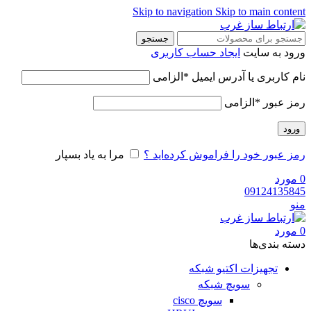
Skip to navigation
Skip to main content
جستجو
ورود به سایت
ایجاد حساب کاربری
نام کاربری یا آدرس ایمیل
*
الزامی
رمز عبور
*
الزامی
ورود
رمز عبور خود را فراموش کرده‌اید ؟
مرا به یاد بسپار
0
مورد
09124135845
منو
0
مورد
دسته‌ بندی‌ها
تجهیزات اکتیو شبکه
سویچ شبکه
سویچ cisco