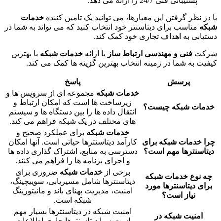
پشتیبانی فنی 24/7 را ارائه می دهد.
با در نظر گرفتن این معیارها، می توانید یک تامین کننده
خدمات
شبکه
مناسب برای دیتاسنتر خود انتخاب کنید که می تواند به شما در
دستیابی به اهداف تجاری خود کمک کند.
شرکت
فنی و مهندسی ارتباط ساز
با ارائه
خدمات شبکه
با بهترین
کیفیت به شما در زمینه انتخاب بهترین گزینه ها کمک می کند.
پرسش
پاسخ
خدمات شبکه
مجموعه ای از سرویس ها و
زیرساخت ها است که امکان ارتباط و
خدمات شبکه چیست؟
انتقال داده ها را بین دستگاه ها و سیستم
های مختلف در یک شبکه فراهم می کند.
خدمات شبکه
برای عملکرد صحیح و
چرا خدمات شبکه برای
کارآمد دیتاسنترها حیاتی است. آنها امکان
دیتاسنترها مهم است؟
دسترسی به منابع، اشتراک گذاری داده ها
و اجرای برنامه ها را فراهم می کنند.
برخی از
خدمات شبکه
ضروری برای
چه نوع خدمات شبکه
دیتاسنترها شامل مسیریابی، سوییچینگ،
برای دیتاسنترها مورد
امنیت، مدیریت پهنای باند و مانیتورینگ
نیاز است؟
شبکه است.
امنیت شبکه در دیتاسنترها بسیار مهم
امنیت شبکه در
است زیرا دیتاسنترها حاوی اطلاعات