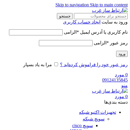
Skip to navigation
Skip to main content
جستجو
ورود به سایت
ایجاد حساب کاربری
نام کاربری یا آدرس ایمیل
*
الزامی
رمز عبور
*
الزامی
ورود
رمز عبور خود را فراموش کرده‌اید ؟
مرا به یاد بسپار
0
مورد
09124135845
منو
0
مورد
دسته‌ بندی‌ها
تجهیزات اکتیو شبکه
سویچ شبکه
سویچ cisco