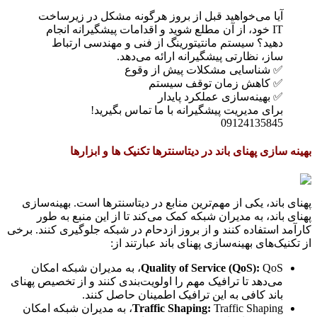
آیا می‌خواهید قبل از بروز هرگونه مشکل در زیرساخت
IT خود، از آن مطلع شوید و اقدامات پیشگیرانه انجام
دهید؟ سیستم مانتیتورینگ از فنی و مهندسی ارتباط
ساز، نظارتی پیشگیرانه ارائه می‌دهد.
✅ شناسایی مشکلات پیش از وقوع
✅ کاهش زمان توقف سیستم
✅ بهینه‌سازی عملکرد پایدار
برای مدیریت پیشگیرانه با ما تماس بگیرید!
09124135845
بهینه سازی پهنای باند در دیتاسنترها تکنیک ها و ابزارها
پهنای باند، یکی از مهم‌ترین منابع در دیتاسنترها است. بهینه‌سازی
پهنای باند، به مدیران شبکه کمک می‌کند تا از این منبع به طور
کارآمد استفاده کنند و از بروز ازدحام در شبکه جلوگیری کنند. برخی
از تکنیک‌های بهینه‌سازی پهنای باند عبارتند از:
Quality of Service (QoS):
QoS، به مدیران شبکه امکان
می‌دهد تا ترافیک مهم را اولویت‌بندی کنند و از تخصیص پهنای
باند کافی به این ترافیک اطمینان حاصل کنند.
Traffic Shaping:
Traffic Shaping، به مدیران شبکه امکان