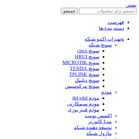
بستن
جستجو
فهرست
دسته بندی‌ها
تجهیزات اکتیو شبکه
سویچ شبکه
سویچ cisco
سویچ HRUI
سویچ MICROTIK
سویچ TENDA
سویچ TPLINK
سویچ دیلینک
سویچ مرکوسیس
مودم
مودم dsl-vdsl
مودم سیمکارتی
مودم فیبر نوری
اکسس پوینت
مدیا کانورتر
توسعه دهنده شبکه
ماژول شبکه