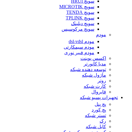
سویچ HRUI
سویچ MICROTIK
سویچ TENDA
سویچ TPLINK
سویچ دیلینک
سویچ مرکوسیس
مودم
مودم dsl-vdsl
مودم سیمکارتی
مودم فیبر نوری
اکسس پوینت
مدیا کانورتر
توسعه دهنده شبکه
ماژول شبکه
روتر
کارت شبکه
فایروال
تجهیزات پسیو شبکه
پچ پنل
پچ کورد
تستر شبکه
رک
کابل شبکه