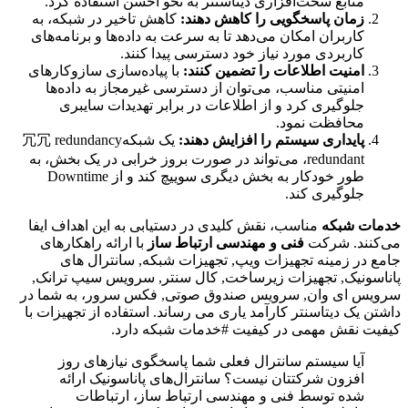
منابع سخت‌افزاری دیتاسنتر به نحو احسن استفاده کرد.
زمان پاسخگویی را کاهش دهند:
کاهش تاخیر در شبکه، به
کاربران امکان می‌دهد تا به سرعت به داده‌ها و برنامه‌های
کاربردی مورد نیاز خود دسترسی پیدا کنند.
امنیت اطلاعات را تضمین کنند:
با پیاده‌سازی سازوکارهای
امنیتی مناسب، می‌توان از دسترسی غیرمجاز به داده‌ها
جلوگیری کرد و از اطلاعات در برابر تهدیدات سایبری
محافظت نمود.
پایداری سیستم را افزایش دهند:
یک شبکه冗冗 redundancy
redundant، می‌تواند در صورت بروز خرابی در یک بخش، به
طور خودکار به بخش دیگری سوییچ کند و از Downtime
جلوگیری کند.
خدمات شبکه
مناسب، نقش کلیدی در دستیابی به این اهداف ایفا
می‌کنند. شرکت
فنی و مهندسی ارتباط ساز
با ارائه راهکارهای
جامع در زمینه تجهیزات ویپ, تجهیزات شبکه, سانترال های
پاناسونیک, تجهیزات زیرساخت, کال سنتر, سرویس سیپ ترانک,
سرویس ای وان, سرویس صندوق صوتی, فکس سرور، به شما در
داشتن یک دیتاسنتر کارآمد یاری می رساند. استفاده از تجهیزات با
کیفیت نقش مهمی در کیفیت #خدمات شبکه دارد.
آیا سیستم سانترال فعلی شما پاسخگوی نیازهای روز
افزون شرکتتان نیست؟ سانترال‌های پاناسونیک ارائه
شده توسط فنی و مهندسی ارتباط ساز، ارتباطات