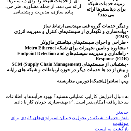
ای از
خدمات شبکه
را برای دیتاسنترها
زمینه خدمات شبکه
ارائه می دهد، از جمله مشاوره، طراحی،
برای دیتاسنترها ارائه
پیاده سازی، مدیریت و پشتیبانی.
می دهد؟
و دیگر خدمات گروه فنی مهندسی ارتباط ساز
• پیاده‌سازی و نگهداری از سیستم‌های کنترل و مدیریت انرژی
(EMS)
• طراحی و اجرای سیستم‌های دیتاسنتر ماژولار
• مشاوره و تامین تجهیزات برای شبکه Metro Ethernet
• راه‌اندازی و مدیریت سیستم‌های Endpoint Detection and
Response (EDR)
• پشتیبانی از سیستم‌های SCM (Supply Chain Management)
و بیش از ده ها خدمات دیگر در حوزه ارتباطات و شبکه های رایانه
ای
ویپ| سانترال|شبکه| دوربین مداربسته
==
به دنبال افزایش کارایی عملیاتی هستید؟ بهبود فرآیندها با اطلاعات
ساختاریافته امکان‌پذیر است. ✅ بهینه‌سازی جریان کار با داده.
جدیدتر
نقش خدمات شبکه در تحول دیجیتال: استراتژی‌های کلیدی برای
موفقیت
بازگشت بە لیست