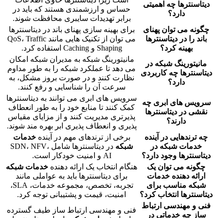
دیتاسنترها چه اهمیتی
حساس و ارزشمندی هستند که باید در
دارد؟
برابر تهدیدات سایبری محافظت شوند.
چگونه می توان پهنای
برای بهینه سازی پهنای باند در دیتاسنترها
باند را در دیتاسنترها
می توان از تکنیک هایی مانند QoS، Traffic
بهینه کرد؟
Shaping و Caching استفاده کرد.
مانیتورینگ شبکه به مدیران شبکه امکان
مانیتورینگ شبکه در
می دهد تا عملکرد شبکه را به طور مداوم
دیتاسنترها چه کاربردی
نظارت کنند و در صورت بروز مشکل، به
دارد؟
سرعت آن را شناسایی و رفع کنند.
سرویس های ابری می توانند به دیتاسنترها
سرویس های ابری چه
کمک کنند تا منابع خود را به طور انعطاف
نقشی در دیتاسنترها
پذیرتری مدیریت کنند و از مزایای مقیاس
دارند؟
پذیری و انعطاف پذیری ابر بهره مند شوند.
چه ترندهایی در آینده
برخی از ترندهای مهم در آینده
خدمات
خدمات شبکه در
شبکه
در دیتاسنترها شامل SDN، NFV،
دیتاسنترها وجود دارد؟
AI و امنیت خودکار است.
چگونه می توان یک
هنگام انتخاب یک ارائه دهنده
خدمات شبکه
ارائه دهنده خدمات
برای دیتاسنترها باید به عواملی مانند
شبکه مناسب برای
تجربه، تخصص، مجموعه خدمات، SLA،
دیتاسنترها انتخاب کرد؟
امنیت، قیمت و پشتیبانی توجه کرد.
فنی و مهندسی ارتباط
فنی و مهندسی ارتباط ساز طیف گسترده
ساز چه خدماتی در