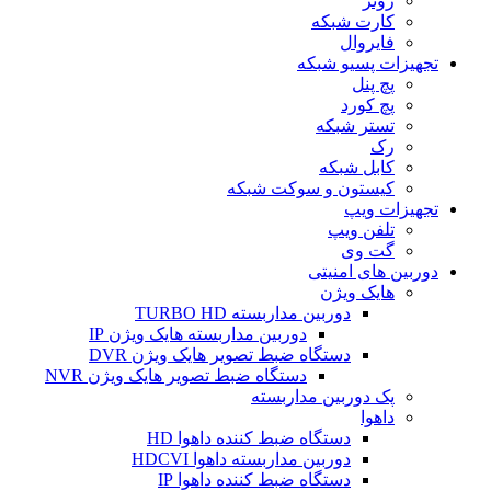
روتر
کارت شبکه
فایروال
تجهیزات پسیو شبکه
پچ پنل
پچ کورد
تستر شبکه
رک
کابل شبکه
کیستون و سوکت شبکه
تجهیزات ویپ
تلفن ویپ
گت وی
دوربین های امنیتی
هایک ویژن
دوربین مداربسته TURBO HD
دوربین مداربسته هایک ویژن IP
دستگاه ضبط تصویر هایک ویژن DVR
دستگاه ضبط تصویر هایک ویژن NVR
پک دوربین مداربسته
داهوا
دستگاه ضبط کننده داهوا HD
دوربین مداربسته داهوا HDCVI
دستگاه ضبط کننده داهوا IP