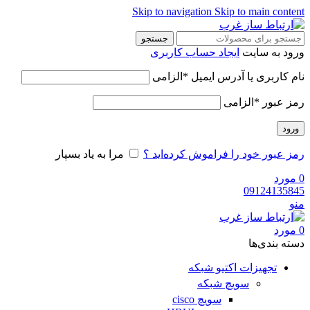
Skip to navigation
Skip to main content
جستجو
ورود به سایت
ایجاد حساب کاربری
نام کاربری یا آدرس ایمیل
*
الزامی
رمز عبور
*
الزامی
ورود
رمز عبور خود را فراموش کرده‌اید ؟
مرا به یاد بسپار
0
مورد
09124135845
منو
0
مورد
دسته‌ بندی‌ها
تجهیزات اکتیو شبکه
سویچ شبکه
سویچ cisco