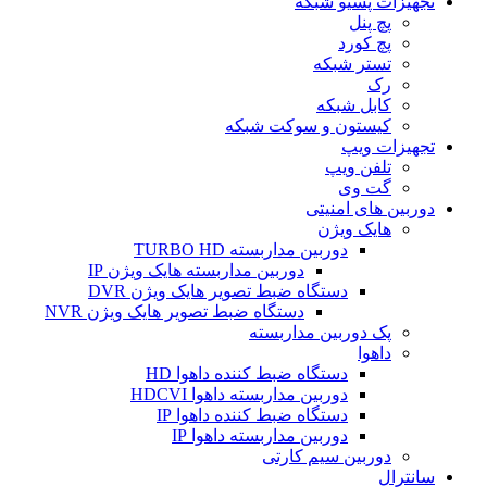
تجهیزات پسیو شبکه
پچ پنل
پچ کورد
تستر شبکه
رک
کابل شبکه
کیستون و سوکت شبکه
تجهیزات ویپ
تلفن ویپ
گت وی
دوربین های امنیتی
هایک ویژن
دوربین مداربسته TURBO HD
دوربین مداربسته هایک ویژن IP
دستگاه ضبط تصویر هایک ویژن DVR
دستگاه ضبط تصویر هایک ویژن NVR
پک دوربین مداربسته
داهوا
دستگاه ضبط کننده داهوا HD
دوربین مداربسته داهوا HDCVI
دستگاه ضبط کننده داهوا IP
دوربین مداربسته داهوا IP
دوربین سیم کارتی
سانترال