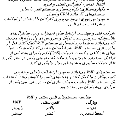
انتقال تماس، کنفرانس تلفنی و غیره.
یکپارچه‌سازی:
یکپارچه‌سازی سیستم تلفن با سایر
سیستم‌های IT، مانند CRM و ایمیل.
بهبود بهره‌وری:
بهبود بهره‌وری کارکنان با استفاده از امکانات
پیشرفته سیستم تلفن.
شرکت فنی و مهندسی ارتباط ساز، تجهیزات ویپ، سانترال‌های
پاناسونیک، سرویس سیپ ترانک و سرویس ای وان را ارائه می‌دهد
که می‌توانند به شما در پیاده‌سازی سیستم VoIP کمک کنند. قبل از
پیاده‌سازی سیستم VoIP، باید اطمینان حاصل کنید که شبکه شما
پهنای باند کافی و کیفیت خدمات (QoS) لازم را برای پشتیبانی از
ترافیک صدا دارد. همچنین، باید ملاحظات امنیتی را نیز در نظر بگیرید
تا از حملات سایبری و شنود غیرمجاز جلوگیری کنید.
سیستم‌های VoIP می‌توانند به بهبود ارتباطات داخلی و خارجی
کسب‌وکار شما کمک کنند و هزینه‌های تلفن را کاهش دهند. با انتخاب
یک سیستم VoIP مناسب و پیاده‌سازی آن به درستی، می‌توانید از
مزایای بی‌شمار آن بهره‌مند شوید.
مقایسه سیستم‌های تلفن سنتی و VoIP
VoIP
ویژگی
تلفن سنتی
هزینه
بالاتر
پایین‌تر
انعطاف‌پذیری
کمتر
بیشتر