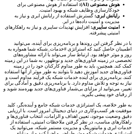
هوش مصنوعی (AI):
استفاده از هوش مصنوعی برای
خودکارسازی وظایف شبکه و بهبود امنیت.
رایانش ابری:
گسترش استفاده از رایانش ابری و نیاز به
مدیریت و امنیت داده‌ها در ابر.
امنیت سایبری:
افزایش تهدیدات سایبری و نیاز به راهکارهای
امنیتی پیشرفته.
با در نظر گرفتن این روندها و برنامه‌ریزی برای آینده، می‌توانید
اطمینان حاصل کنید که استراتژی #خدمات_شبکه شما همواره به
روز و موثر خواهد بود. ارتباط ساز می‌تواند با ارائه مشاوره‌های
تخصصی در زمینه فناوری‌های جدید و نوظهور، به شما در این زمینه
کمک کند. همچنین، باید به طور مداوم کارکنان خود را در زمینه
فناوری‌های جدید آموزش دهید تا بتوانند به طور موثر از آنها استفاده
کنند. برنامه‌ریزی برای آینده خدمات شبکه یک فرآیند مداوم است و
نیاز به توجه و تلاش مداوم دارد. با برنامه‌ریزی دقیق و آمادگی برای
تغییر، می‌توانید از مزایای بی‌شمار فناوری‌های جدید بهره‌مند شوید و
از رقبای خود پیشی بگیرید.
به طور خلاصه، یک استراتژی خدمات شبکه جامع و آینده‌نگر، کلید
موفقیت هر کسب‌وکاری در دنیای دیجیتال امروز است. با ارزیابی
دقیق وضعیت موجود، تعیین اهداف و الزامات، انتخاب فناوری‌ها و
راهکارهای مناسب، در نظر گرفتن ملاحظات امنیتی، استفاده از
خدمات ابری و مانیتورینگ و مدیریت مستمر شبکه، می‌توانید یک
استراتژی خدمات شبکه موثر طراحی و اجرا کنید و از مزایای