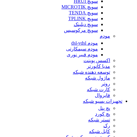
سویچ HRUI
سویچ MICROTIK
سویچ TENDA
سویچ TPLINK
سویچ دیلینک
سویچ مرکوسیس
مودم
مودم dsl-vdsl
مودم سیمکارتی
مودم فیبر نوری
اکسس پوینت
مدیا کانورتر
توسعه دهنده شبکه
ماژول شبکه
روتر
کارت شبکه
فایروال
تجهیزات پسیو شبکه
پچ پنل
پچ کورد
تستر شبکه
رک
کابل شبکه