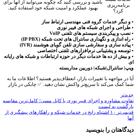
باشید و بررسی کنید که چگونه می‌توانید از آنها برای
برنامه‌ریزی
بهبود عملکرد و امنیت شبکه خود استفاده کنید.
کرد؟
• و دیگر خدمات گروه فنی مهندسی ارتباط ساز
• طراحی و اجرای شبکه های فیبر نوری
• نصب و پیکربندی سیستم های تلفنی VoIP
• راه اندازی و نگهداری سانترال های تحت شبکه (IP PBX)
• پیاده سازی و سفارشی سازی تلفن گویای هوشمند (IVR)
• توسعه و پشتیبانی نرم‌افزارهای تلفنی اختصاصی
• و بیش از ده ها خدمات دیگر در حوزه ارتباطات و شبکه های رایانه
ای
ویپ| سانترال|شبکه| دوربین مداربسته
آیا در مواجهه با تغییرات بازار، انعطاف‌پذیر هستید؟ اطلاعات ما به
شما کمک می‌کند تا سریع‌تر واکنش نشان دهید. ✅ چابکی در بازار
جدیدتر
تفاوت مشاوره و اجرای فیبر نوری با کابل مسی؛ کامل‌ترین مقایسه
بازگشت بە لیست
قدیمی‌تر
۱۰ اشتباه رایج در خدمات شبکه و راهکارهای پیشگیری از
آنها
دیدگاهتان را بنویسید