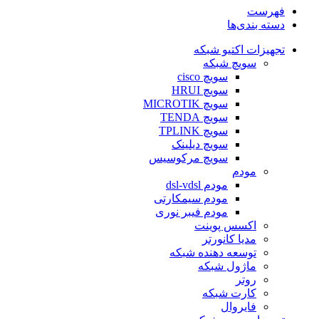
فهرست
دسته بندی‌ها
تجهیزات اکتیو شبکه
سویچ شبکه
سویچ cisco
سویچ HRUI
سویچ MICROTIK
سویچ TENDA
سویچ TPLINK
سویچ دیلینک
سویچ مرکوسیس
مودم
مودم dsl-vdsl
مودم سیمکارتی
مودم فیبر نوری
اکسس پوینت
مدیا کانورتر
توسعه دهنده شبکه
ماژول شبکه
روتر
کارت شبکه
فایروال