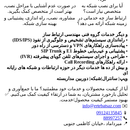
آیا برای نصب شبکه به
در صورت عدم آشنایی با مراحل نصب،
متخصص نیاز است؟
بهتر است از متخصص کمک بگیرید.
ارتباط ساز چه خدماتی در
مشاوره، نصب، راه اندازی، پشتیبانی و
زمینه شبکه ارائه می دهد؟
بهینه سازی شبکه.
و دیگر خدمات گروه فنی مهندسی ارتباط ساز
• راه‌اندازی سیستم‌های تشخیص و جلوگیری از نفوذ (IDS/IPS)
• پیاده‌سازی راهکارهای VPN و دسترسی از راه دور
• پشتیبانی و عیب‌یابی خطوط E1 و SIP Trunk
• طراحی و اجرای سیستم‌های تلفن گویای پیشرفته (IVR)
• ارائه راهکارهای Call Recording
و بیش از ده ها خدمات دیگر در حوزه ارتباطات و شبکه های رایانه
ای
ویپ| سانترال|شبکه| دوربین مداربسته
آیا از کیفیت محصولات و خدمات خود مطمئنید؟ ما با جمع‌آوری و
تحلیل بازخورد مشتریان، به شما در ارتقاء کیفیت کمک می‌کنیم. ✅
بهبود مستمر کیفیت محصول/خدمت.
info@ertebatsaz.com
✉️
09124135845
📱
88997257
📞
📍 میرداماد ،خیابان کاظمی جنوبی