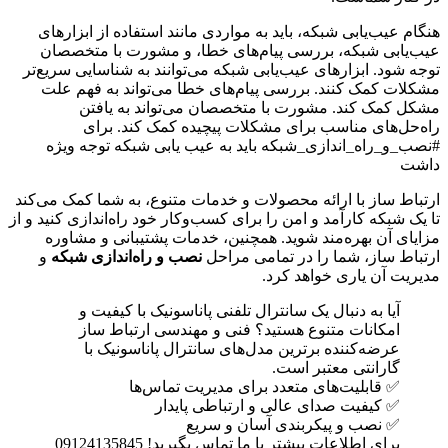
هنگام عیب‌یابی شبکه، باید به مواردی مانند استفاده از ابزارهای
عیب‌یابی شبکه، بررسی پیام‌های خطا، و مشورت با متخصصان
توجه شود. ابزارهای عیب‌یابی شبکه می‌توانند به شناسایی سریع‌تر
مشکلات کمک کنند. بررسی پیام‌های خطا می‌تواند به فهم علت
مشکل کمک کند. مشورت با متخصصان می‌تواند به یافتن
راه‌حل‌های مناسب برای مشکلات پیچیده کمک کند. برای
#نصب_و_راه_اندازی_شبکه باید به عیب یابی شبکه توجه ویژه
داشت
ارتباط ساز با ارائه محصولات و خدمات متنوع، به شما کمک می‌کند
تا یک شبکه کارآمد و امن را برای کسب‌وکار خود راه‌اندازی کنید و از
مزایای آن بهره‌مند شوید. همچنین، خدمات پشتیبانی و مشاوره
ارتباط ساز، شما را در تمامی مراحل
نصب و راه‌اندازی شبکه
و
مدیریت آن یاری خواهد کرد.
آیا به دنبال یک سانترال تلفنی پاناسونیک با کیفیت و
امکانات متنوع هستید؟ فنی و مهندسی ارتباط ساز
عرضه‌کننده برترین مدل‌های سانترال پاناسونیک با
گارانتی معتبر است.
✅ قابلیت‌های متعدد برای مدیریت تماس‌ها
✅ کیفیت صدای عالی و ارتباطی پایدار
✅ نصب و پیکربندی آسان و سریع
برای اطلاعات بیشتر با ما تماس بگیرید! 09124135845