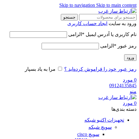
Skip to navigation
Skip to main content
جستجو
ورود به سایت
ایجاد حساب کاربری
نام کاربری یا آدرس ایمیل
*
الزامی
رمز عبور
*
الزامی
ورود
رمز عبور خود را فراموش کرده‌اید ؟
مرا به یاد بسپار
0
مورد
09124135845
منو
0
مورد
دسته‌ بندی‌ها
تجهیزات اکتیو شبکه
سویچ شبکه
سویچ cisco