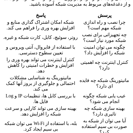
و از دغدغه‌های مربوط به مدیریت شبکه آسوده باشید.
پرسش
پاسخ
چرا نصب و راه اندازی
شبکه امکان اشتراک گذاری منابع و
شبکه مهم است؟
افزایش بهره وری را فراهم می کند.
چه تجهیزاتی برای نصب
روتر، سوئیچ، کابل، کارت شبکه و غیره.
شبکه مورد نیاز است؟
چگونه می توان امنیت
با استفاده از فایروال، آنتی ویروس و
شبکه را افزایش داد؟
تعیین سطوح دسترسی.
کنترل اینترنت می تواند بهره وری را
کنترل اینترنت چه اهمیتی
افزایش و خطرات امنیتی را کاهش
دارد؟
دهد.
مانیتورینگ به شناسایی مشکلات
مانیتورینگ شبکه چه فایده
احتمالی و جلوگیری از بروز آنها کمک
ای دارد؟
می کند.
عیب یابی شبکه چگونه
با بررسی کابل ها، تنظیمات IP و Log
انجام می شود؟
فایل ها.
بهینه سازی شبکه چه
بهینه سازی می تواند کارایی و سرعت
تاثیری دارد؟
شبکه را افزایش دهد.
آیا می توان از شبکه به
بله، با استفاده از Wi-Fi می توان شبکه
صورت بی سیم استفاده
بی سیم ایجاد کرد.
کرد؟