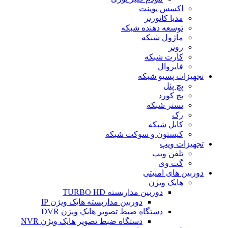
اکسس پوینت
مدیا کانورتر
توسعه دهنده شبکه
ماژول شبکه
روتر
کارت شبکه
فایروال
تجهیزات پسیو شبکه
پچ پنل
پچ کورد
تستر شبکه
رک
کابل شبکه
کیستون و سوکت شبکه
تجهیزات ویپ
تلفن ویپ
گت وی
دوربین های امنیتی
هایک ویژن
دوربین مداربسته TURBO HD
دوربین مداربسته هایک ویژن IP
دستگاه ضبط تصویر هایک ویژن DVR
دستگاه ضبط تصویر هایک ویژن NVR