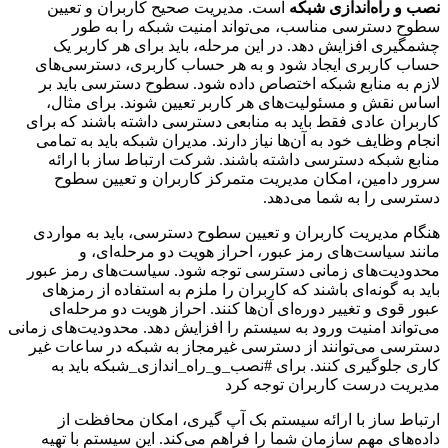
نصب و راه‌اندازی شبکه
است. مدیریت صحیح کاربران و تعیین
سطوح دسترسی مناسب، می‌تواند امنیت شبکه را به طور
چشمگیری افزایش دهد. در این مرحله، باید برای هر کاربر یک
حساب کاربری ایجاد شود و به هر حساب کاربری، دسترسی‌های
لازم به منابع شبکه اختصاص داده شود. سطوح دسترسی باید بر
اساس نقش و مسئولیت‌های هر کاربر تعیین شوند. برای مثال،
کاربران عادی فقط باید به منابعی دسترسی داشته باشند که برای
انجام وظایف خود به آن‌ها نیاز دارند. مدیران شبکه باید به تمامی
منابع شبکه دسترسی داشته باشند. شرکت ارتباط ساز با ارائه
سرور دامین، امکان مدیریت متمرکز کاربران و تعیین سطوح
دسترسی را به شما می‌دهد.
هنگام مدیریت کاربران و تعیین سطوح دسترسی، باید به مواردی
مانند سیاست‌های رمز عبور، احراز هویت دو مرحله‌ای، و
محدودیت‌های زمانی دسترسی توجه شود. سیاست‌های رمز عبور
باید به گونه‌ای باشند که کاربران را ملزم به استفاده از رمزهای
عبور قوی و تغییر دوره‌ای آن‌ها کنند. احراز هویت دو مرحله‌ای
می‌تواند امنیت ورود به سیستم را افزایش دهد. محدودیت‌های زمانی
دسترسی می‌توانند از دسترسی غیرمجاز به شبکه در ساعات غیر
کاری جلوگیری کنند. برای #نصب_و_راه_اندازی_شبکه باید به
مدیریت درست کاربران توجه کرد
ارتباط ساز با ارائه سیستم بک آپ گیری، امکان محافظت از
داده‌های مهم سازمان شما را فراهم می‌کند. این سیستم با تهیه