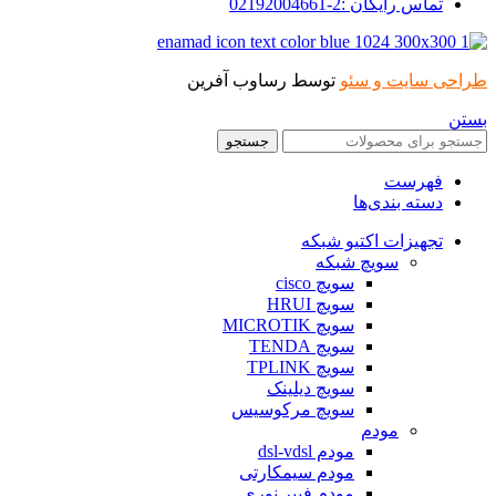
تماس رایگان :2-02192004661
طراحی سایت و سئو
توسط رساوب آفرین
بستن
جستجو
فهرست
دسته بندی‌ها
تجهیزات اکتیو شبکه
سویچ شبکه
سویچ cisco
سویچ HRUI
سویچ MICROTIK
سویچ TENDA
سویچ TPLINK
سویچ دیلینک
سویچ مرکوسیس
مودم
مودم dsl-vdsl
مودم سیمکارتی
مودم فیبر نوری