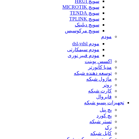
سویچ HRUI
سویچ MICROTIK
سویچ TENDA
سویچ TPLINK
سویچ دیلینک
سویچ مرکوسیس
مودم
مودم dsl-vdsl
مودم سیمکارتی
مودم فیبر نوری
اکسس پوینت
مدیا کانورتر
توسعه دهنده شبکه
ماژول شبکه
روتر
کارت شبکه
فایروال
تجهیزات پسیو شبکه
پچ پنل
پچ کورد
تستر شبکه
رک
کابل شبکه