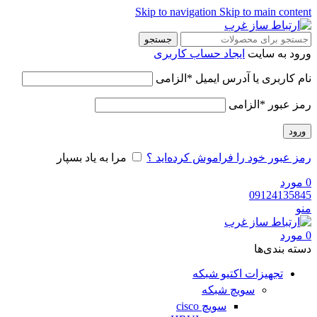
Skip to navigation
Skip to main content
جستجو
ورود به سایت
ایجاد حساب کاربری
نام کاربری یا آدرس ایمیل
*
الزامی
رمز عبور
*
الزامی
ورود
رمز عبور خود را فراموش کرده‌اید ؟
مرا به یاد بسپار
0
مورد
09124135845
منو
0
مورد
دسته‌ بندی‌ها
تجهیزات اکتیو شبکه
سویچ شبکه
سویچ cisco