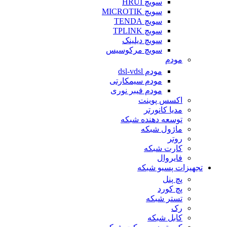
سویچ HRUI
سویچ MICROTIK
سویچ TENDA
سویچ TPLINK
سویچ دیلینک
سویچ مرکوسیس
مودم
مودم dsl-vdsl
مودم سیمکارتی
مودم فیبر نوری
اکسس پوینت
مدیا کانورتر
توسعه دهنده شبکه
ماژول شبکه
روتر
کارت شبکه
فایروال
تجهیزات پسیو شبکه
پچ پنل
پچ کورد
تستر شبکه
رک
کابل شبکه