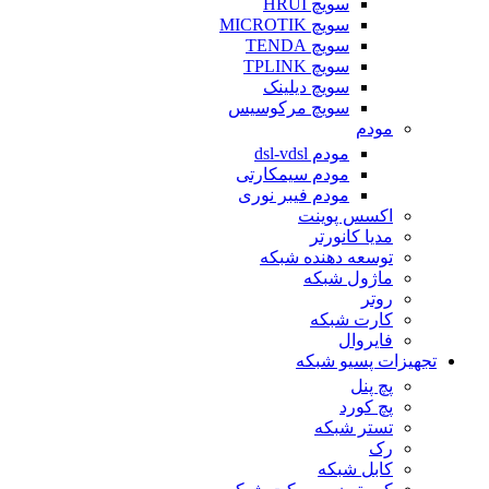
سویچ HRUI
سویچ MICROTIK
سویچ TENDA
سویچ TPLINK
سویچ دیلینک
سویچ مرکوسیس
مودم
مودم dsl-vdsl
مودم سیمکارتی
مودم فیبر نوری
اکسس پوینت
مدیا کانورتر
توسعه دهنده شبکه
ماژول شبکه
روتر
کارت شبکه
فایروال
تجهیزات پسیو شبکه
پچ پنل
پچ کورد
تستر شبکه
رک
کابل شبکه