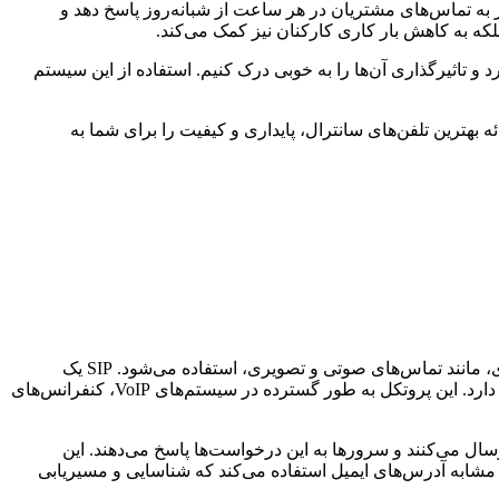
 عنوان مثال، یک شرکت می‌تواند با استفاده از سیستم #تلفن گویا تحت شبکه VoIP، به طور خودکار به تماس‌های مشتریان در هر ساعت از شبانه‌روز پاسخ دهد و
لکه به کاهش بار کاری کارکنان نیز کمک می‌کند.
ف VoIP و #تلفن گویا تحت شبکه بپردازیم و نحوه عملکرد و تاثیرگذاری آن‌ها را به خوبی درک کنیم. استفاده از این سیستم
ه بهترین تلفن‌های سانترال، پایداری و کیفیت را برای شما به
SIP یکی از پرکاربردترین پروتکل‌ها در سیستم #تلفن گویا تحت شبکه VoIP است که برای ایجاد، مدیریت و خاتمه دادن به جلسات چندرسانه‌ای، مانند تماس‌های صوتی و تصویری، استفاده می‌شود. SIP یک
پروتکل لایه کاربرد است که بر اساس معماری متن‌باز (Text-based) طراحی شده است و امکان توسعه و سفارشی‌سازی آن به سادگی وجود دارد. این پروتکل به طور گسترده در سیستم‌های VoIP، کنفرانس‌های
مدل کلاینت-سرور استفاده می‌کند که در آن کلاینت‌ها (مانند تلفن‌های VoIP) درخواست‌هایی را به سرورها (مانند سرورهای SIP) ارسال می‌کنند و سرورها به این درخواست‌ها پاسخ می‌دهند. این
‌کند که خوانایی و درک آن را آسان‌تر می‌کند. همچنین، SIP از یک سیستم آدرس‌دهی مشابه آدرس‌های ایمیل استفاده می‌کند که شناسایی و مسیریابی