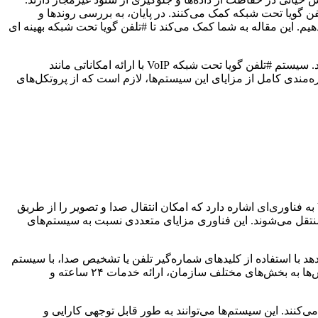
یفیت صدا و تصویر در سیستم‌های #تلفن گویا تحت شبکه کمک می‌کنند. در پایان، به بررسی روندها و
هیم. این مقاله به شما کمک می‌کند تا #تلفن گویا تحت شبکه بهینه ای
با توجه به رقابت فزاینده در بازار، کسب‌وکارها به دنبال راه‌هایی هستند تا بتوانند تجربه مشتری را بهبود بخشند و هزینه‌های خود را کاهش دهند. سیستم #تلفن گویا تحت شبکه VoIP با ارائه امکاناتی مانند
ه‌مندی کامل از مزایای این سیستم‌ها، لازم است که از پروتکل‌های
قبل از ورود به جزئیات پروتکل‌ها، ضروری است که مفاهیم پایه VoIP (Voice over Internet Protocol) و #تلفن گویا را به خوبی درک کنیم. VoIP به فناوری‌ای اشاره دارد که امکان انتقال صدا و تصویر را از طریق
رنت منتقل می‌شوند. این فناوری مزایای متعددی نسبت به سیستم‌های
 تماس‌گیرندگان امکان می‌دهد با استفاده از کلیدهای شماره‌گیر تلفن یا تشخیص صدا، با سیستم
تعامل داشته باشند و به اطلاعات مورد نیاز خود دسترسی پیدا کنند. این سیستم‌ها معمولاً برای پاسخگویی به سوالات متداول، مسیریابی تماس‌ها به بخش‌های مختلف سازمان، ارائه خدمات ۲۴ ساعته و
شرفته‌ای را با هزینه‌های کمتر فراهم می‌کنند. این سیستم‌ها می‌توانند به طور قابل توجهی کارایی و