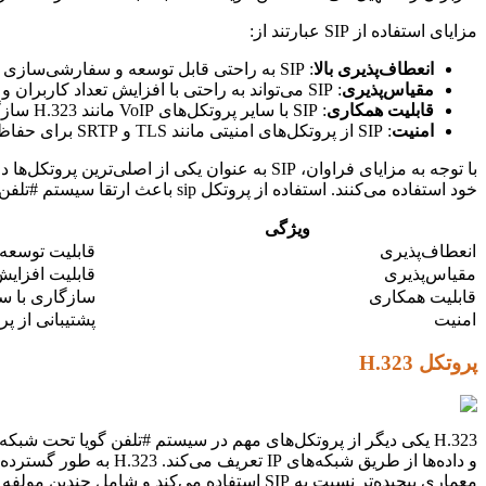
مزایای استفاده از SIP عبارتند از:
انعطاف‌پذیری بالا
: SIP به راحتی قابل توسعه و سفارشی‌سازی است و می‌تواند با انواع مختلف سخت‌افزار و نرم‌افزار سازگار شود.
مقیاس‌پذیری
: SIP می‌تواند به راحتی با افزایش تعداد کاربران و تماس‌ها مقیاس‌بندی شود.
قابلیت همکاری
: SIP با سایر پروتکل‌های VoIP مانند H.323 سازگار است و امکان برقراری ارتباط بین سیستم‌های مختلف را فراهم می‌کند.
امنیت
: SIP از پروتکل‌های امنیتی مانند TLS و SRTP برای حفاظت از داده‌ها و جلوگیری از شنود غیرمجاز پشتیبانی می‌کند.
خود استفاده می‌کنند. استفاده از پروتکل sip باعث ارتقا سیستم #تلفن گویا تحت شبکه می شود.
ویژگی
انعطاف‌پذیری
قابلیت توسعه 
مقیاس‌پذیری
قابلیت افزایش
قابلیت همکاری
سازگاری با سایر
امنیت
پشتیبانی از پروتکل
پروتکل H.323
معماری پیچیده‌تر نسبت به SIP استفاده می‌کند و شامل چندین مولفه مختلف است، از جمله پایانه‌ها (Terminals)، دروازه‌ها (Gateways)، نگهبانان دروازه (Gatekeepers) و واحدهای کنترل چندنقطه‌ای (MCUs).