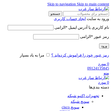
Skip to navigation
Skip to main content
جستجو
ورود به سایت
ایجاد حساب کاربری
نام کاربری یا آدرس ایمیل
*
الزامی
رمز عبور
*
الزامی
ورود
رمز عبور خود را فراموش کرده‌اید ؟
مرا به یاد بسپار
0
مورد
09124135845
منو
0
مورد
دسته‌ بندی‌ها
تجهیزات اکتیو شبکه
سویچ شبکه
سویچ cisco