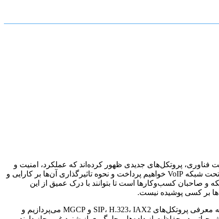
وثر با مشتریان ایفا می‌کند. با پیشرفت فناوری، پروتکل‌های جدیدی ظهور کرده‌اند که عملکرد، امنیت و
انعطاف‌پذیری این سیستم‌ها را به طور چشمگیری بهبود می‌بخشند. در این مقاله جامع، به بررسی جدیدترین پروتکل‌ها در سیستم #تلفن گویا تحت شبکه VoIP خواهیم پرداخت و نحوه تاثیرگذاری آن‌ها بر کارایی و
یل قرار خواهیم داد. هدف ما ارائه یک راهنمای کاربردی و آموزنده برای مدیران IT، متخصصان شبکه و صاحبان کسب‌وکارها است تا بتوانند با درک عمیق از این
ه‌ها بر کسی پوشیده نیست.
در ابتدا، به بررسی مفاهیم پایه VoIP و #تلفن گویا خواهیم پرداخت تا یک زمینه مشترک برای درک بهتر مباحث پیشرفته‌تر ایجاد کنیم. سپس، به معرفی پروتکل‌های SIP، H.323، IAX2 و MGCP می‌پردازیم و
ل شرح خواهیم داد. در ادامه، به بررسی پروتکل‌های امنیتی مانند TLS و SRTP می‌پردازیم که نقش حیاتی در حفاظت از داده‌ها و جلوگیری از شنود غیرمجاز دارند.