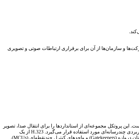
‌ها در سیستم #تلفن گویا تحت شبکه VoIP شناخته می‌شود و بسیاری از شرکت‌ها و سازمان‌ها از آن برای برقراری ارتباطات صوتی و تصویری
سیستم #تلفن گویا تحت شبکه VoIP است که توسط اتحادیه بین‌المللی مخابرات (ITU) توسعه یافته است. این پروتکل مجموعه‌ای از استانداردها را برای انتقال صدا، تصویر
و داده‌ها از طریق شبکه‌های IP تعریف می‌کند. H.323 به طور گسترده در سیستم‌های کنفرانس ویدیویی، تلفن‌های VoIP و سایر برنامه‌های کاربردی چندرسانه‌ای مورد استفاده قرار می‌گیرد. H.323 از یک