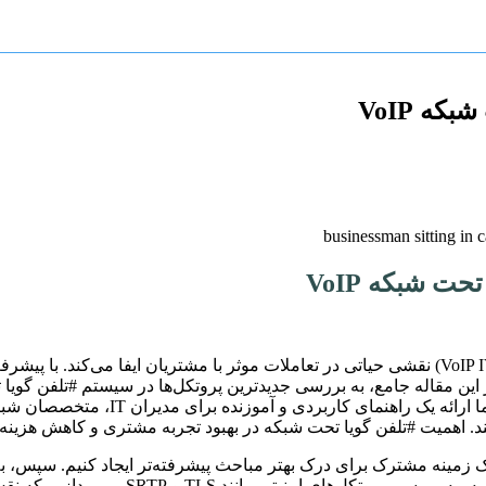
ه VoIP
ت شبکه VoIP
در دنیای پویای ارتباطات امروزی، سیستم #تلفن گویا تحت شبکه (VoIP IVR) نقشی حیاتی در تعاملات م
اثربخشی کسب‌وکارها را مورد تجزیه و تحل
اشند. اهمیت #تلفن گویا تحت شبکه در بهبود تجربه مشتری و کاهش هزین
ویژگی‌ها، مزایا و معایب هر کدام را به تفصی