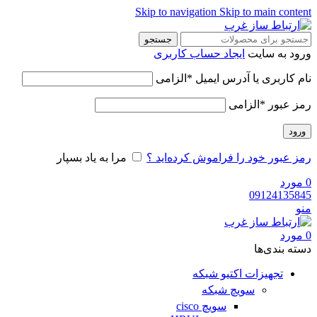
Skip to navigation
Skip to main content
جستجو
ورود به سایت
ایجاد حساب کاربری
نام کاربری یا آدرس ایمیل
*
الزامی
رمز عبور
*
الزامی
ورود
رمز عبور خود را فراموش کرده‌اید ؟
مرا به یاد بسپار
0
مورد
09124135845
منو
0
مورد
دسته‌ بندی‌ها
تجهیزات اکتیو شبکه
سویچ شبکه
سویچ cisco