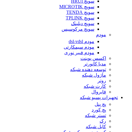
سویچ HRUI
سویچ MICROTIK
سویچ TENDA
سویچ TPLINK
سویچ دیلینک
سویچ مرکوسیس
مودم
مودم dsl-vdsl
مودم سیمکارتی
مودم فیبر نوری
اکسس پوینت
مدیا کانورتر
توسعه دهنده شبکه
ماژول شبکه
روتر
کارت شبکه
فایروال
تجهیزات پسیو شبکه
پچ پنل
پچ کورد
تستر شبکه
رک
کابل شبکه