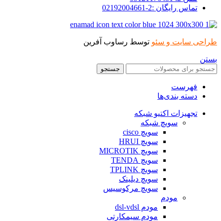
تماس رایگان :2-02192004661
طراحی سایت و سئو
توسط رساوب آفرین
بستن
جستجو
فهرست
دسته بندی‌ها
تجهیزات اکتیو شبکه
سویچ شبکه
سویچ cisco
سویچ HRUI
سویچ MICROTIK
سویچ TENDA
سویچ TPLINK
سویچ دیلینک
سویچ مرکوسیس
مودم
مودم dsl-vdsl
مودم سیمکارتی