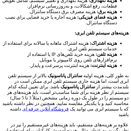
هزینه نگهداری:
هزینه نگهداری و تعمیر سیستم، شامل تعویض
قطعات، رفع اشکالات، و به‌روزرسانی نرم‌افزار.
هزینه برق:
هزینه مصرف برق دستگاه سانترال.
هزینه فضای فیزیکی:
هزینه اجاره یا خرید فضایی برای نصب
دستگاه سانترال.
هزینه‌های سیستم تلفن ابری:
هزینه اشتراک:
هزینه اشتراک ماهانه یا سالانه برای استفاده از
خدمات سیستم تلفن ابری.
هزینه تلفن:
هزینه خرید تلفن‌های IP یا استفاده از
نرم‌افزارهای تلفن روی کامپیوتر یا موبایل.
هزینه اینترنت:
هزینه اینترنت پرسرعت و پایدار.
به طور کلی، هزینه اولیه
سانترال پاناسونیک
بالاتر از سیستم تلفن
ابری است، اما هزینه جاری سیستم تلفن ابری ممکن است در
بلندمدت بیشتر از
سانترال پاناسونیک
باشد. برای تعیین اینکه کدام
سیستم از نظر هزینه برای شما مناسب‌تر است، باید هزینه‌های هر
دو سیستم را در طول یک دوره زمانی مشخص (مثلاً 3 تا 5 سال)
محاسبه کنید و با یکدیگر مقایسه نمایید. همچنین در نظر داشته باشید
که با سیستم ابری می توانید یک
فروشگاه آنلاین حرفه ای
داشته
باشید
علاوه بر هزینه‌های مستقیم، باید هزینه‌های غیرمستقیم را نیز در
نظر بگیرید. به عنوان مثال، هزینه آموزش کارکنان برای استفاده از