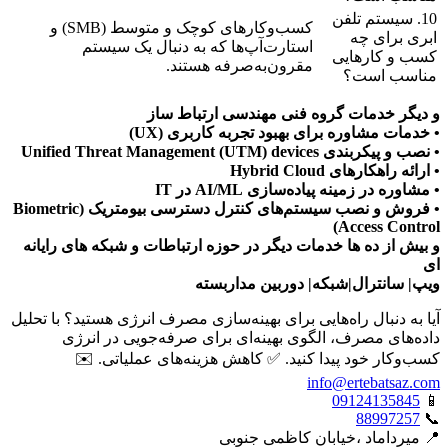
10. سیستم تلفن
کسب‌وکارهای کوچک و متوسط (SMB) و
ابری برای چه
استارت‌آپ‌ها که به دنبال یک سیستم
کسب و کارهایی
مقرون‌به‌صرفه هستند.
مناسب است؟
و دیگر خدمات گروه فنی مهندسی ارتباط ساز
• خدمات مشاوره برای بهبود تجربه کاربری (UX)
• نصب و پیکربندی Unified Threat Management (UTM) devices
• ارائه راهکارهای Hybrid Cloud
• مشاوره در زمینه پیاده‌سازی AI/ML در IT
• فروش و نصب سیستم‌های کنترل دسترسی بیومتریک (Biometric
Access Control)
و بیش از ده ها خدمات دیگر در حوزه ارتباطات و شبکه های رایانه
ای
ویپ| سانترال|شبکه| دوربین مداربسته
آیا به دنبال راه‌هایی برای بهینه‌سازی مصرف انرژی هستید؟ با تحلیل
داده‌های مصرف، الگوی بهینه‌ای برای صرفه‌جویی در انرژی
کسب‌وکار خود پیدا کنید. ✅ کاهش هزینه‌های عملیاتی. ✉️
info@ertebatsaz.com
09124135845
📱
88997257
📞
📍 میرداماد ،خیابان کاظمی جنوبی