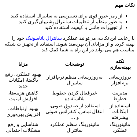
نکات مهم
از رمز عبور قوی برای دسترسی به سانترال استفاده کنید.
به طور منظم از تنظیمات سانترال پشتیبان‌گیری کنید.
از تجهیزات جانبی با کیفیت استفاده کنید.
با رعایت این نکات، می‌توانید عملکرد
سانترال پاناسونیک
خود را
بهینه کرده و از مزایای آن بهره‌مند شوید. استفاده از تجهیزات شبکه
مناسب هم می تواند در این راه به شما کمک کند.
نکته
توضیحات
مزایا
بهینه‌سازی
بهبود عملکرد، رفع
بروزرسانی
به‌روزرسانی منظم نرم‌افزار
باگ‌ها، امکانات
نرم‌افزار
سانترال
جدید
مدیریت
غیرفعال کردن خطوط
کاهش هزینه‌ها،
خطوط
بلااستفاده
افزایش امنیت
استفاده از
استفاده از صندوق صوتی،
بهبود ارتباطات،
امکانات
انتقال تماس، کنفرانس صوتی
افزایش بهره‌وری
پیشرفته
و …
مانیتورینگ
مانیتورینگ منظم عملکرد
شناسایی و رفع
عملکرد
سانترال
مشکلات احتمالی