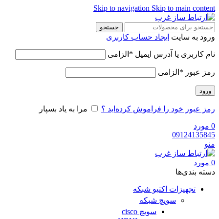
Skip to navigation
Skip to main content
جستجو
ورود به سایت
ایجاد حساب کاربری
نام کاربری یا آدرس ایمیل
*
الزامی
رمز عبور
*
الزامی
ورود
رمز عبور خود را فراموش کرده‌اید ؟
مرا به یاد بسپار
0
مورد
09124135845
منو
0
مورد
دسته‌ بندی‌ها
تجهیزات اکتیو شبکه
سویچ شبکه
سویچ cisco