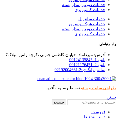
خدمات دوربین مدار بسته
خدمات کامپیوتری
خدمات سانترال
خدمات شبکه و سرور
خدمات دوربین مدار بسته
خدمات کامپیوتری
راه ارتباطی
آدرس: میرداماد ،خیابان کاظمی جنوبی ،کوچه رامین ،پلاک7
تلفن 1: 09124135845
تلفن 2: 09121176451
تماس رایگان :2-02192004661
طراحی سایت و سئو
توسط رساوب آفرین
بستن
جستجو
فهرست
دسته بندی‌ها