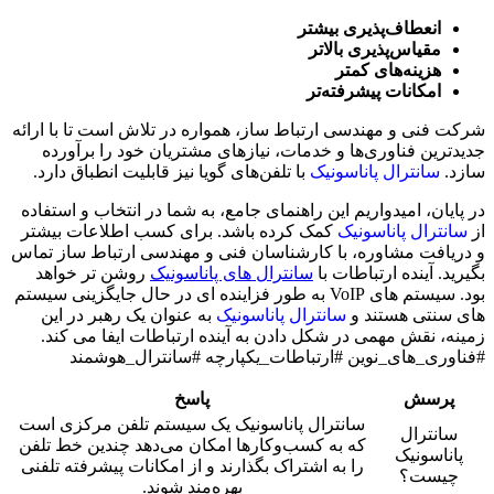
انعطاف‌پذیری بیشتر
مقیاس‌پذیری بالاتر
هزینه‌های کمتر
امکانات پیشرفته‌تر
شرکت فنی و مهندسی ارتباط ساز، همواره در تلاش است تا با ارائه
جدیدترین فناوری‌ها و خدمات، نیازهای مشتریان خود را برآورده
سازد.
سانترال پاناسونیک
با تلفن‌های گویا نیز قابلیت انطباق دارد.
در پایان، امیدواریم این راهنمای جامع، به شما در انتخاب و استفاده
از
سانترال پاناسونیک
کمک کرده باشد. برای کسب اطلاعات بیشتر
و دریافت مشاوره، با کارشناسان فنی و مهندسی ارتباط ساز تماس
بگیرید. آینده ارتباطات با
سانترال های پاناسونیک
روشن تر خواهد
بود. سیستم های VoIP به طور فزاینده ای در حال جایگزینی سیستم
های سنتی هستند و
سانترال پاناسونیک
به عنوان یک رهبر در این
زمینه، نقش مهمی در شکل دادن به آینده ارتباطات ایفا می کند.
#فناوری_های_نوین #ارتباطات_یکپارچه #سانترال_هوشمند
پرسش
پاسخ
سانترال پاناسونیک یک سیستم تلفن مرکزی است
سانترال
که به کسب‌وکارها امکان می‌دهد چندین خط تلفن
پاناسونیک
را به اشتراک بگذارند و از امکانات پیشرفته تلفنی
چیست؟
بهره‌مند شوند.