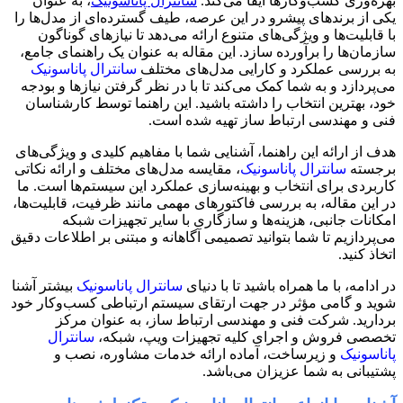
بهره‌وری کسب‌وکارها ایفا می‌کند.
سانترال پاناسونیک
، به عنوان
یکی از برندهای پیشرو در این عرصه، طیف گسترده‌ای از مدل‌ها را
با قابلیت‌ها و ویژگی‌های متنوع ارائه می‌دهد تا نیازهای گوناگون
سازمان‌ها را برآورده سازد. این مقاله به عنوان یک راهنمای جامع،
به بررسی عملکرد و کارایی مدل‌های مختلف
سانترال پاناسونیک
می‌پردازد و به شما کمک می‌کند تا با در نظر گرفتن نیازها و بودجه
خود، بهترین انتخاب را داشته باشید. این راهنما توسط کارشناسان
فنی و مهندسی ارتباط ساز تهیه شده است.
هدف از ارائه این راهنما، آشنایی شما با مفاهیم کلیدی و ویژگی‌های
برجسته
سانترال پاناسونیک
، مقایسه مدل‌های مختلف و ارائه نکاتی
کاربردی برای انتخاب و بهینه‌سازی عملکرد این سیستم‌ها است. ما
در این مقاله، به بررسی فاکتورهای مهمی مانند ظرفیت، قابلیت‌ها،
امکانات جانبی، هزینه‌ها و سازگاری با سایر تجهیزات شبکه
می‌پردازیم تا شما بتوانید تصمیمی آگاهانه و مبتنی بر اطلاعات دقیق
اتخاذ کنید.
در ادامه، با ما همراه باشید تا با دنیای
سانترال پاناسونیک
بیشتر آشنا
شوید و گامی مؤثر در جهت ارتقای سیستم ارتباطی کسب‌وکار خود
بردارید. شرکت فنی و مهندسی ارتباط ساز، به عنوان مرکز
تخصصی فروش و اجرای کلیه تجهیزات ویپ، شبکه،
سانترال
پاناسونیک
و زیرساخت، آماده ارائه خدمات مشاوره، نصب و
پشتیبانی به شما عزیزان می‌باشد.