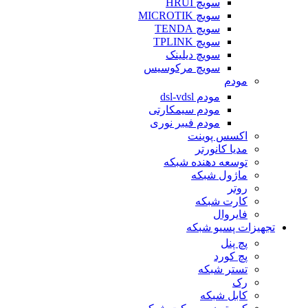
سویچ HRUI
سویچ MICROTIK
سویچ TENDA
سویچ TPLINK
سویچ دیلینک
سویچ مرکوسیس
مودم
مودم dsl-vdsl
مودم سیمکارتی
مودم فیبر نوری
اکسس پوینت
مدیا کانورتر
توسعه دهنده شبکه
ماژول شبکه
روتر
کارت شبکه
فایروال
تجهیزات پسیو شبکه
پچ پنل
پچ کورد
تستر شبکه
رک
کابل شبکه