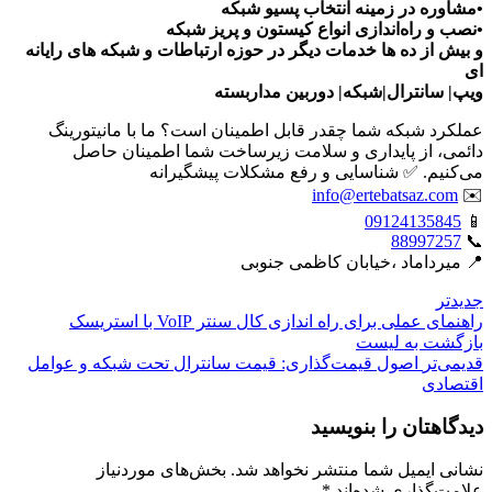
•مشاوره در زمینه انتخاب پسیو شبکه
•نصب و راه‌اندازی انواع کیستون و پریز شبکه
و بیش از ده ها خدمات دیگر در حوزه ارتباطات و شبکه های رایانه
ای
ویپ| سانترال|شبکه| دوربین مداربسته
عملکرد شبکه شما چقدر قابل اطمینان است؟ ما با مانیتورینگ
دائمی، از پایداری و سلامت زیرساخت شما اطمینان حاصل
می‌کنیم. ✅ شناسایی و رفع مشکلات پیشگیرانه
info@ertebatsaz.com
✉️
09124135845
📱
88997257
📞
📍 میرداماد ،خیابان کاظمی جنوبی
جدیدتر
راهنمای عملی برای راه اندازی کال سنتر VoIP با استریسک
بازگشت بە لیست
قدیمی‌تر
اصول قیمت‌گذاری: قیمت سانترال تحت شبکه و عوامل
اقتصادی
دیدگاهتان را بنویسید
نشانی ایمیل شما منتشر نخواهد شد.
بخش‌های موردنیاز
علامت‌گذاری شده‌اند
*