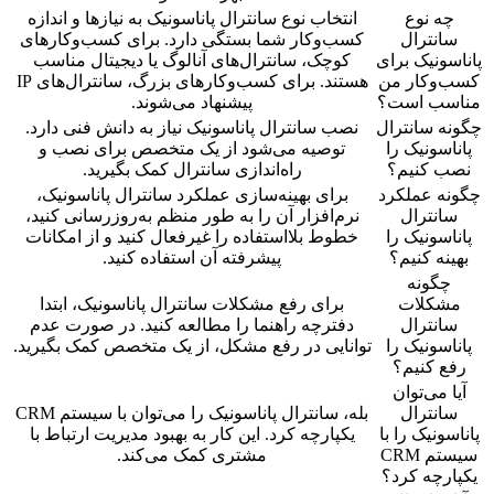
چه نوع
انتخاب نوع سانترال پاناسونیک به نیازها و اندازه
سانترال
کسب‌وکار شما بستگی دارد. برای کسب‌وکارهای
پاناسونیک برای
کوچک، سانترال‌های آنالوگ یا دیجیتال مناسب
کسب‌وکار من
هستند. برای کسب‌وکارهای بزرگ، سانترال‌های IP
مناسب است؟
پیشنهاد می‌شوند.
چگونه سانترال
نصب سانترال پاناسونیک نیاز به دانش فنی دارد.
پاناسونیک را
توصیه می‌شود از یک متخصص برای نصب و
نصب کنیم؟
راه‌اندازی سانترال کمک بگیرید.
چگونه عملکرد
برای بهینه‌سازی عملکرد سانترال پاناسونیک،
سانترال
نرم‌افزار آن را به طور منظم به‌روزرسانی کنید،
پاناسونیک را
خطوط بلااستفاده را غیرفعال کنید و از امکانات
بهینه کنیم؟
پیشرفته آن استفاده کنید.
چگونه
مشکلات
برای رفع مشکلات سانترال پاناسونیک، ابتدا
سانترال
دفترچه راهنما را مطالعه کنید. در صورت عدم
پاناسونیک را
توانایی در رفع مشکل، از یک متخصص کمک بگیرید.
رفع کنیم؟
آیا می‌توان
سانترال
بله، سانترال پاناسونیک را می‌توان با سیستم CRM
پاناسونیک را با
یکپارچه کرد. این کار به بهبود مدیریت ارتباط با
سیستم CRM
مشتری کمک می‌کند.
یکپارچه کرد؟