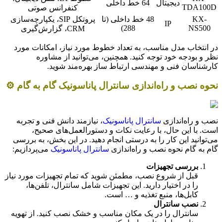
دیجیتال
64 خط داخلی
TDA100D
کنفرانس صوتی
KX-
48 خط داخلی (تا
پروتکل SIP، یکپارچه‌سازی
IP
288)
NS500
CRM، گزارش‌گیری
در انتخاب مدل مناسب، به تعداد خطوط مورد نیاز، امکانات مورد
نظر و بودجه خود توجه کنید. همچنین، می‌توانید از مشاوره
کارشناسان فنی و مهندسی ارتباط ساز بهره‌مند شوید.
نحوه نصب و راه‌اندازی سانترال پاناسونیک گام به گام ⚙️
نصب و راه‌اندازی
سانترال پاناسونیک
، نیازمند دانش فنی و تجربه
است. با این حال، با رعایت نکات و دستورالعمل‌های صحیح،
می‌توانید این کار را به درستی انجام دهید. در این بخش، به بررسی
گام به گام نحوه نصب و راه‌اندازی
سانترال پاناسونیک
می‌پردازیم:
بررسی تجهیزات
قبل از شروع نصب، مطمئن شوید که تمام تجهیزات مورد نیاز
را در اختیار دارید. این تجهیزات شامل سانترال، تلفن‌ها،
کابل‌ها، منبع تغذیه و … است.
نصب سانترال
سانترال را در یک مکان مناسب و خشک نصب کنید. از تهویه