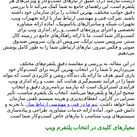
درست نیازمند درک عمیق از نیازهای کسب‌وکار و ویژگی‌های هر
پلتفرم است. این راهنمای جامع به شما کمک می‌کند تا با بررسی
دقیق جوانب مختلف، بهترین انتخاب را برای سازمان خود داشته
باشید. شرکت فنی و مهندسی ارتباط ساز با ارائه تجهیزات ویپ،
تجهیزات شبکه و سانترال‌های پاناسونیک، آماده ارائه مشاوره
تخصصی و اجرای پروژه‌های #نصب_و_راه_اندازی ویپ برای
کسب‌وکار شما است. ما با ارائه راهکارهای جامع در زمینه کال
سنتر، سرویس سیپ ترانک، سرویس ای وان، سرویس صندوق
صوتی و فکس سرور، نیازهای ارتباطی شما را به طور کامل پوشش
می‌دهیم.
در این مقاله، به بررسی و مقایسه دقیق پلتفرم‌های مختلف
می‌پردازیم تا شما را در انتخاب بهترین گزینه برای کسب‌وکار خود
یاری کنیم. هدف ما ارائه یک دیدگاه روشن و کاربردی است که بتواند
شما را در فرآیند تصمیم‌گیری هدایت کند. نصب و راه اندازی ویپ،
فرآیندی استراتژیک است که نیازمند برنامه‌ریزی دقیق و انتخاب
صحیح ابزارها و پلتفرم‌ها می‌باشد. انتخاب یک پلتفرم مناسب، تأثیر
بسزایی در کارایی، انعطاف‌پذیری و هزینه سیستم تلفنی سازمان
شما خواهد داشت.
تیم ما در فنی و مهندسی ارتباط ساز
، با تجربه و
دانش فنی خود، آماده ارائه خدمات مشاوره، طراحی و پیاده‌سازی
سیستم‌های ویپ متناسب با نیازهای خاص کسب‌وکار شما است.
معیارهای کلیدی در انتخاب پلتفرم ویپ