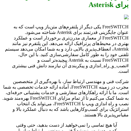
برای Asterisk
FreeSWITCH یکی دیگر از پلتفرم‌های متن‌باز ویپ است که به
عنوان جایگزینی قدرتمند برای Asterisk شناخته می‌شود.
FreeSWITCH از معماری مدرن‌تری برخوردار است و عملکرد
بهتری در محیط‌های پرترافیک ارائه می‌دهد. این پلتفرم نیز مانند
Asterisk، انعطاف‌پذیری بالایی دارد و به شما امکان می‌دهد سیستم
تلفنی خود را به طور کامل سفارشی‌سازی کنید. با این حال،
FreeSWITCH نسبت به Asterisk پیچیده‌تر است و
#نصب_و_راه_اندازی و پیکربندی آن نیازمند دانش فنی بیشتری
است.
شرکت فنی و مهندسی ارتباط ساز، با بهره‌گیری از متخصصین
مجرب در زمینه FreeSWITCH، آماده ارائه خدمات تخصصی به شما
است. ما با ارائه راهکارهای سفارشی و خدمات پشتیبانی حرفه‌ای،
به شما کمک می‌کنیم تا از تمام مزایای FreeSWITCH بهره‌مند شوید.
نصب و راه اندازی ویپ با FreeSWITCH، می‌تواند یک انتخاب
استراتژیک برای کسب‌وکارهایی باشد که به دنبال عملکرد بالا و
مقیاس‌پذیری بالا هستند.
آیا هیچ تماسی را نمی‌خواهید از دست بدهید، حتی وقتی
که در دسترس نیستید؟ فنی و مهندسی ارتباط ساز با