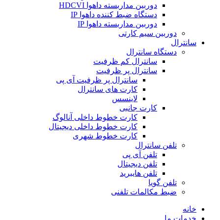
دوربین مداربسته داهوا HDCVI
دستگاه ضبط کننده داهوا IP
دوربین مداربسته داهوا IP
دوربین سیم کارتی
سانترال
دستگاه سانترال
سانترال کم ظرفیت
سانترال پر ظرفیت
سانترال پر ظرفیت آی پی
کارت های سانترال
لاینسس
کارت جانبی
کارت خطوط داخلی آنالوگ
کارت خطوط داخلی دیجیتال
کارت خطوط شهری
تلفن سانترال
تلفن آی پی
تلفن دیجیتال
تلفن هایبرید
تلفن گویا
ضبط مکالمات تلفنی
خانه
خدمات ما