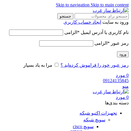
Skip to navigation
Skip to main content
جستجو
ورود به سایت
ایجاد حساب کاربری
نام کاربری یا آدرس ایمیل
*
الزامی
رمز عبور
*
الزامی
ورود
رمز عبور خود را فراموش کرده‌اید ؟
مرا به یاد بسپار
0
مورد
09124135845
منو
0
مورد
دسته‌ بندی‌ها
تجهیزات اکتیو شبکه
سویچ شبکه
سویچ cisco