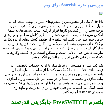
بررسی پلتفرم Asterisk برای ویپ
Asterisk یکی از محبوب‌ترین پلتفرم‌های متن‌باز ویپ است که به
دلیل انعطاف‌پذیری بالا و قابلیت سفارشی‌سازی گسترده، مورد
توجه بسیاری از کسب‌وکارها قرار گرفته است. Asterisk به شما
امکان می‌دهد سیستم تلفنی خود را به طور کامل مطابق با نیازهای
خاص خود طراحی کنید. این پلتفرم از طیف گسترده‌ای از پروتکل‌ها
و کدک‌های صوتی پشتیبانی می‌کند و با اکثر سخت‌افزارهای ویپ
سازگار است. با این حال، #نصب_و_راه_اندازی و پیکربندی Asterisk
نیازمند دانش فنی بالایی است و ممکن است برای کسب‌وکارهایی
که تخصص فنی کافی ندارند، چالش‌برانگیز باشد.
شرکت فنی و مهندسی ارتباط ساز با ارائه خدمات تخصصی در
زمینه Asterisk، به شما کمک می‌کند تا از تمام پتانسیل‌های این
پلتفرم قدرتمند بهره‌مند شوید. ما با ارائه خدمات مشاوره، طراحی،
پیاده‌سازی و پشتیبانی، شما را در تمام مراحل نصب و راه اندازی
ویپ همراهی می‌کنیم. همچنین، ما با ارائه آموزش‌های تخصصی، به
شما کمک می‌کنیم تا تیم فنی خود را برای مدیریت و نگهداری
سیستم Asterisk آماده کنید.
پلتفرم FreeSWITCH جایگزینی قدرتمند