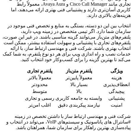
تجاری مانند Cisco Call Manager و Avaya Aura، معمولاً رابط
کاربری آسان‌تری دارند و پشتیبانی فنی بهتری ارائه می‌دهند، اما
هزینه‌های بالاتری دارند.
انتخاب بین این دو دسته، بستگی به منابع و تخصص فنی موجود در
سازمان شما دارد. اگر تیمی متخصص در زمینه ویپ دارید،
پلتفرم‌های متن‌باز می‌توانند گزینه مناسبی باشند. در غیر این صورت،
پلتفرم‌های تجاری با پشتیبانی و سهولت استفاده بیشتر، ممکن است
انتخاب بهتری باشند. شرکت فنی و مهندسی ارتباط ساز، با ارائه
خدمات نصب و راه اندازی ویپ برای هر دو نوع پلتفرم، به شما کمک
می‌کند تا بهترین گزینه را برای کسب‌وکار خود انتخاب کنید.
ویژگی
پلتفرم متن‌باز
پلتفرم تجاری
هزینه
معمولاً پایین‌تر
معمولاً بالاتر
انعطاف‌پذیری
بسیار بالا
محدودتر
پیچیدگی
بالا
متوسط
پشتیبانی
وابسته به جامعه کاربری
رسمی و تجاری
امنیت
نیازمند پیکربندی دقیق
اغلب امن‌تر
شرکت فنی و مهندسی ارتباط ساز با داشتن تخصص در زمینه
#سانترال های پاناسونیک و سیستم‌های VoIP، می‌تواند در انتخاب و
پیاده‌سازی بهترین راهکار برای سازمان شما، همراهتان باشد.