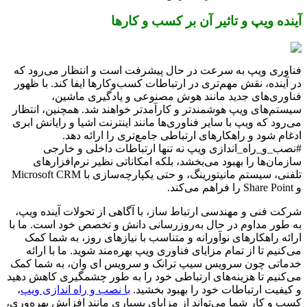
آینده ویپ و تاثیر آن بر کسب و کارها
فناوری ویپ به سرعت در حال پیشرفت است و انتظار می‌رود که
در آینده، نقش مهم‌تری در ارتباطات کسب‌وکارها ایفا کند. با ظهور
فناوری‌های جدید مانند هوش مصنوعی و یادگیری ماشین،
سیستم‌های ویپ هوشمندتر و کارآمدتر خواهند شد. همچنین، انتظار
می‌رود که ویپ با سایر فناوری‌ها مانند اینترنت اشیا و رایانش ابری
ادغام شود و راهکارهای ارتباطی جامع‌تری را ارائه دهد.
#نصب_و_راه_اندازی ویپ نه تنها ارتباطات داخلی و خارجی
سازمان‌ها را بهبود می‌بخشد، بلکه امکاناتی نظیر نرم‌افزارهای
تلفنی، سیستم مانیتورینگ، و حتی یکپارچه‌سازی با Microsoft CRM
و Share Point را فراهم می‌کند.
شرکت فنی و مهندسی ارتباط ساز، با آگاهی از تحولات آینده ویپ،
به طور مداوم در حال به‌روزرسانی دانش و تخصص خود است. ما با
ارائه راهکارهای نوآورانه و متناسب با نیازهای روز، به شما کمک
می‌کنیم تا از تمام مزایای فناوری ویپ بهره‌مند شوید. ما با ارائه
خدماتی چون سرویس سیپ ترانک و سرویس ای وان، به شما کمک
می‌کنیم تا هزینه‌های ارتباطی خود را به طور چشمگیری کاهش دهید
و کیفیت ارتباطات خود را بهبود بخشید.
با نصب و راه اندازی ویپ
،
کسب و کار شما می‌تواند از مزایای بسیاری مانند افزایش بهره‌وری،