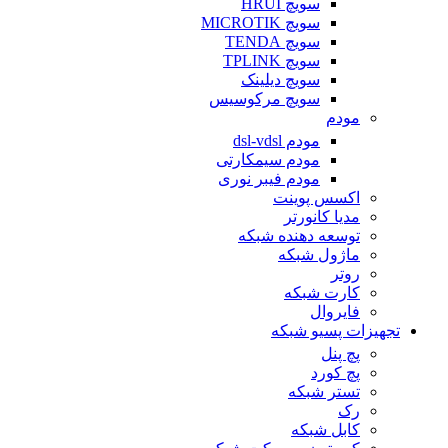
سویچ HRUI
سویچ MICROTIK
سویچ TENDA
سویچ TPLINK
سویچ دیلینک
سویچ مرکوسیس
مودم
مودم dsl-vdsl
مودم سیمکارتی
مودم فیبر نوری
اکسس پوینت
مدیا کانورتر
توسعه دهنده شبکه
ماژول شبکه
روتر
کارت شبکه
فایروال
تجهیزات پسیو شبکه
پچ پنل
پچ کورد
تستر شبکه
رک
کابل شبکه