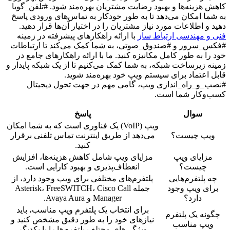
کاهش هزینه‌ها و بهبود رضایت مشتریان بهره‌مند شود. #تلفن_گویا
به شما امکان می‌دهد تا به طور خودکار به تماس‌های ورودی پاسخ
دهید و اطلاعات مورد نیاز مشتریان را در اختیار آن‌ها قرار دهید.
فنی و مهندسی ارتباط ساز
با ارائه راهکارهای پیشرفته در زمینه
#فکس_سرور و #صندوق_صوتی، به شما کمک می‌کند تا ارتباطات
خود را به طور کامل مکانیزه کنید. ما با ارائه راهکارهای جامع در
زمینه زیرساخت شبکه، به شما کمک می‌کنیم تا از یک شبکه پایدار و
قابل اعتماد برای سیستم ویپ خود بهره‌مند شوید.
#نصب_و_راه_اندازی ویپ، گامی مهم در جهت تحول دیجیتال
کسب‌وکار شما است.
سوال
پاسخ
ویپ (VoIP) یک فناوری است که به شما امکان
ویپ چیست؟
می‌دهد از طریق اینترنت تماس تلفنی برقرار
کنید.
مزایای ویپ
مزایای ویپ شامل کاهش هزینه‌ها، افزایش
چیست؟
انعطاف‌پذیری و بهبود کارایی است.
چه پلتفرم‌هایی
پلتفرم‌های مختلفی برای ویپ وجود دارد، از
برای ویپ وجود
جمله Asterisk، FreeSWITCH، Cisco Call
دارد؟
Manager و Avaya Aura.
برای انتخاب یک پلتفرم ویپ مناسب، باید
چگونه یک پلتفرم
نیازهای خود را به طور دقیق مشخص کنید و
ویپ مناسب
ویژگی‌های مختلف پلتفرم‌ها را با یکدیگر