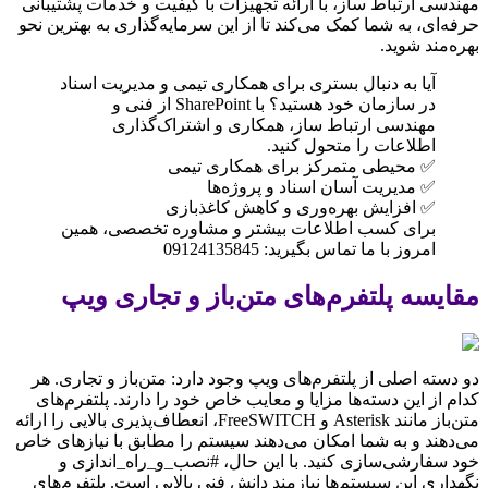
مهندسی ارتباط ساز، با ارائه تجهیزات با کیفیت و خدمات پشتیبانی
حرفه‌ای، به شما کمک می‌کند تا از این سرمایه‌گذاری به بهترین نحو
بهره‌مند شوید.
آیا به دنبال بستری برای همکاری تیمی و مدیریت اسناد
در سازمان خود هستید؟ با SharePoint از فنی و
مهندسی ارتباط ساز، همکاری و اشتراک‌گذاری
اطلاعات را متحول کنید.
✅ محیطی متمرکز برای همکاری تیمی
✅ مدیریت آسان اسناد و پروژه‌ها
✅ افزایش بهره‌وری و کاهش کاغذبازی
برای کسب اطلاعات بیشتر و مشاوره تخصصی، همین
امروز با ما تماس بگیرید: 09124135845
مقایسه پلتفرم‌های متن‌باز و تجاری ویپ
دو دسته اصلی از پلتفرم‌های ویپ وجود دارد: متن‌باز و تجاری. هر
کدام از این دسته‌ها مزایا و معایب خاص خود را دارند. پلتفرم‌های
متن‌باز مانند Asterisk و FreeSWITCH، انعطاف‌پذیری بالایی را ارائه
می‌دهند و به شما امکان می‌دهند سیستم را مطابق با نیازهای خاص
خود سفارشی‌سازی کنید. با این حال، #نصب_و_راه_اندازی و
نگهداری این سیستم‌ها نیازمند دانش فنی بالایی است. پلتفرم‌های