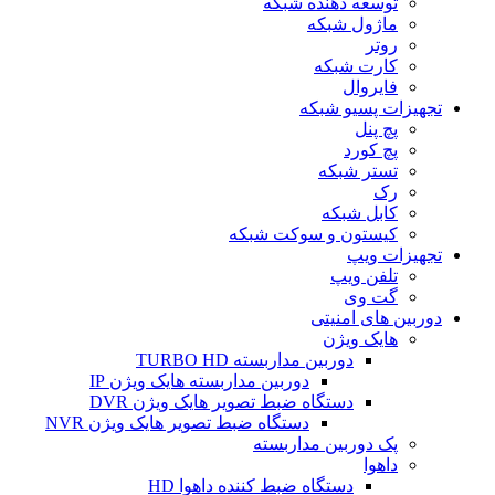
توسعه دهنده شبکه
ماژول شبکه
روتر
کارت شبکه
فایروال
تجهیزات پسیو شبکه
پچ پنل
پچ کورد
تستر شبکه
رک
کابل شبکه
کیستون و سوکت شبکه
تجهیزات ویپ
تلفن ویپ
گت وی
دوربین های امنیتی
هایک ویژن
دوربین مداربسته TURBO HD
دوربین مداربسته هایک ویژن IP
دستگاه ضبط تصویر هایک ویژن DVR
دستگاه ضبط تصویر هایک ویژن NVR
پک دوربین مداربسته
داهوا
دستگاه ضبط کننده داهوا HD