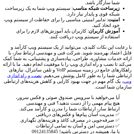
شما سازگار باشد.
زیرساخت شبکه مناسب
: سیستم ویپ شما به یک زیرساخت
شبکه قوی و پایدار نیاز دارد.
امنیت
: تدابیر امنیتی مناسبی را برای حفاظت از سیستم ویپ
خود اتخاذ کنید.
آموزش کاربران
: کاربران باید آموزش‌های لازم را برای
استفاده از سیستم ویپ دریافت کنند.
با رعایت این نکات کلیدی، می‌توانید از یک سیستم ویپ کارآمد و
قابل اعتماد بهره‌مند شوید. شرکت فنی و مهندسی ارتباط ساز، با
ارائه خدمات مشاوره، طراحی، پیاده‌سازی و پشتیبانی، به شما کمک
می‌کند تا نصب و راه اندازی ویپ را با موفقیت انجام دهید. ما با ارائه
راهکارهای جامع در زمینه سیستم VoIP و تلفن سانترال، نیازهای
ارتباطی شما را به طور کامل پوشش می‌دهیم.
نصب و راه اندازی
ویپ
، یک گام مهم در جهت بهبود کارایی و کاهش هزینه‌های ارتباطی
سازمان شما است.
آیا می‌خواهید با سرویس صندوق صوتی و فکس سرور،
هیچ پیام مهمی را از دست ندهید؟ فنی و مهندسی
ارتباط ساز، ارتباطات شما را مدرن و کارآمد می‌کند.
✅ مدیریت آسان پیام‌ها و فکس‌های دریافتی
✅ صرفه‌جویی در مصرف کاغذ و هزینه‌های نگهداری
✅ دسترسی امن و آسان به تمامی ارتباطات
با ما، همیشه در دسترس باشید! 09124135845