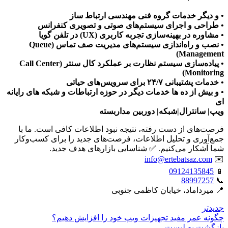
• و دیگر خدمات گروه فنی مهندسی ارتباط ساز
• طراحی و اجرای سیستم‌های صوتی و تصویری کنفرانس
• مشاوره در بهینه‌سازی تجربه کاربری (UX) در تلفن گویا
• نصب و راه‌اندازی سیستم‌های مدیریت صف تماس (Queue
Management)
• پیاده‌سازی سیستم نظارت بر عملکرد کال سنتر (Call Center
Monitoring)
• خدمات پشتیبانی ۲۴/۷ برای سرویس‌های حیاتی
• و بیش از ده ها خدمات دیگر در حوزه ارتباطات و شبکه های رایانه
ای
ویپ| سانترال|شبکه| دوربین مداربسته
فرصت‌های از دست رفته، نتیجه نبود اطلاعات کافی است. ما با
جمع‌آوری و تحلیل اطلاعات، فرصت‌های جدید را برای کسب‌وکار
شما آشکار می‌کنیم. ✅ شناسایی بازارهای هدف جدید.
info@ertebatsaz.com
✉️
09124135845
📱
88997257
📞
📍 میرداماد، خیابان کاظمی جنوبی
جدیدتر
چگونه عمر مفید تجهیزات ویپ خود را افزایش دهیم؟
بازگشت بە لیست