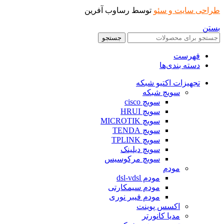
طراحی سایت و سئو
توسط رساوب آفرین
بستن
جستجو
فهرست
دسته بندی‌ها
تجهیزات اکتیو شبکه
سویچ شبکه
سویچ cisco
سویچ HRUI
سویچ MICROTIK
سویچ TENDA
سویچ TPLINK
سویچ دیلینک
سویچ مرکوسیس
مودم
مودم dsl-vdsl
مودم سیمکارتی
مودم فیبر نوری
اکسس پوینت
مدیا کانورتر