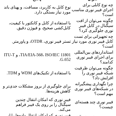
چه نوع کابلی برای
نوع کابل به کاربرد، مسافت، و پهنای باند
اجرای فیبر نوری مناسب
مورد نیاز بستگی دارد.
است؟
چگونه می‌توان از افت
با استفاده از کابل و کانکتور با کیفیت،
سیگنال در کابل فیبر
کابل‌کشی صحیح، و فیوژن دقیق.
نوری جلوگیری کرد؟
چه تجهیزاتی برای تست
کابل فیبر نوری مورد نیاز
تستر فیبر نوری، OTDR، و پاورمتر.
است؟
استانداردهای بین‌المللی
TIA/EIA-568، ISO/IEC 11801، و ITU-T
برای اجرای فیبر نوری
G.652.
کدامند؟
چگونه می‌توان ظرفیت
شبکه فیبر نوری را
با استفاده از تکنیک‌های WDM و TDM.
افزایش داد؟
چرا نگهداری پیشگیرانه
برای جلوگیری از بروز مشکلات جدی‌تر و
در شبکه‌های فیبر نوری
کاهش هزینه‌ها.
مهم است؟
فیبر نوری که امکان انتقال چندین
فیبر نوری چند هسته‌ای
سیگنال را بر روی یک فیبر فراهم
چیست؟
می‌کند.
فیبر نوری که امکان انتقال داده‌ها را از