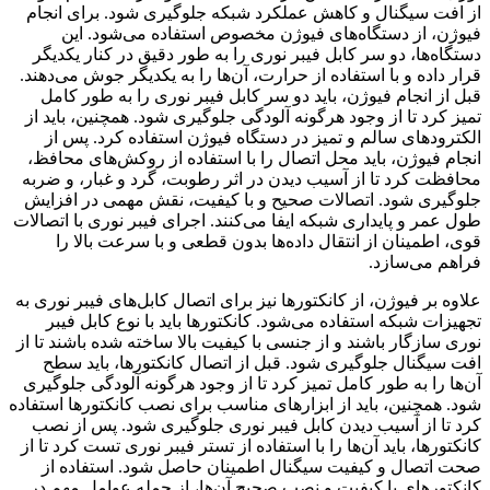
از افت سیگنال و کاهش عملکرد شبکه جلوگیری شود. برای انجام
فیوژن، از دستگاه‌های فیوژن مخصوص استفاده می‌شود. این
دستگاه‌ها، دو سر کابل فیبر نوری را به طور دقیق در کنار یکدیگر
قرار داده و با استفاده از حرارت، آن‌ها را به یکدیگر جوش می‌دهند.
قبل از انجام فیوژن، باید دو سر کابل فیبر نوری را به طور کامل
تمیز کرد تا از وجود هرگونه آلودگی جلوگیری شود. همچنین، باید از
الکترودهای سالم و تمیز در دستگاه فیوژن استفاده کرد. پس از
انجام فیوژن، باید محل اتصال را با استفاده از روکش‌های محافظ،
محافظت کرد تا از آسیب دیدن در اثر رطوبت، گرد و غبار، و ضربه
جلوگیری شود. اتصالات صحیح و با کیفیت، نقش مهمی در افزایش
طول عمر و پایداری شبکه ایفا می‌کنند. اجرای فیبر نوری با اتصالات
قوی، اطمینان از انتقال داده‌ها بدون قطعی و با سرعت بالا را
فراهم می‌سازد.
علاوه بر فیوژن، از کانکتورها نیز برای اتصال کابل‌های فیبر نوری به
تجهیزات شبکه استفاده می‌شود. کانکتورها باید با نوع کابل فیبر
نوری سازگار باشند و از جنسی با کیفیت بالا ساخته شده باشند تا از
افت سیگنال جلوگیری شود. قبل از اتصال کانکتورها، باید سطح
آن‌ها را به طور کامل تمیز کرد تا از وجود هرگونه آلودگی جلوگیری
شود. همچنین، باید از ابزارهای مناسب برای نصب کانکتورها استفاده
کرد تا از آسیب دیدن کابل فیبر نوری جلوگیری شود. پس از نصب
کانکتورها، باید آن‌ها را با استفاده از تستر فیبر نوری تست کرد تا از
صحت اتصال و کیفیت سیگنال اطمینان حاصل شود. استفاده از
کانکتورهای با کیفیت و نصب صحیح آن‌ها، از جمله عوامل مهم در