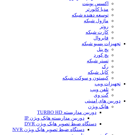
اکسس پوینت
مدیا کانورتر
توسعه دهنده شبکه
ماژول شبکه
روتر
کارت شبکه
فایروال
تجهیزات پسیو شبکه
پچ پنل
پچ کورد
تستر شبکه
رک
کابل شبکه
کیستون و سوکت شبکه
تجهیزات ویپ
تلفن ویپ
گت وی
دوربین های امنیتی
هایک ویژن
دوربین مداربسته TURBO HD
دوربین مداربسته هایک ویژن IP
دستگاه ضبط تصویر هایک ویژن DVR
دستگاه ضبط تصویر هایک ویژن NVR