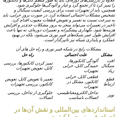
علاوه بر بازرسی‌های دوره‌ای، باید به طور منظم کابل‌ها و کانکتورها
را تمیز کرد تا از تجمع گرد و غبار و آلودگی‌ها جلوگیری شود.
همچنین، باید از تجهیزات تست برای بررسی کیفیت سیگنال و
تشخیص مشکلات احتمالی استفاده کرد. در صورت بروز خرابی، باید
به سرعت نسبت به تعمیر و تعویض قطعات معیوب اقدام کرد.
تاخیر در تعمیرات می‌تواند منجر به بروز مشکلات جدی‌تر و افزایش
هزینه‌ها شود. نگهداری پیشگیرانه و تعمیرات دوره‌ای، نه تنها باعث
افزایش طول عمر شبکه‌های فیبر نوری می‌شود، بلکه در بهبود
عملکرد و پایداری شبکه نیز تاثیرگذار است.
مشکلات رایج در شبکه فیبر نوری و راه حل های آن
مشکل
علت احتمالی
راه حل
افت
آلودگی کانکتورها،
تمیز کردن کانکتورها، بررسی
سیگنال
خمیدگی کابل، خرابی
کابل، تعویض تجهیزات
زیاد
تجهیزات
قطعی کابل، خرابی
قطع
تعمیر یا تعویض کابل، تعویض
کانکتور، مشکل در
ارتباط
کانکتور، بررسی تجهیزات
تجهیزات
تداخل الکترومغناطیسی،
جلوگیری از تداخل، بررسی
نویز
اتصالات نامناسب
اتصالات
استانداردهای بین‌المللی و نقش آن‌ها در