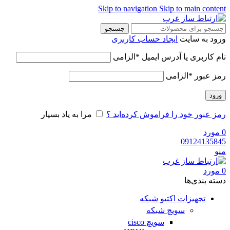
Skip to navigation
Skip to main content
جستجو
ورود به سایت
ایجاد حساب کاربری
نام کاربری یا آدرس ایمیل
*
الزامی
رمز عبور
*
الزامی
ورود
رمز عبور خود را فراموش کرده‌اید ؟
مرا به یاد بسپار
0
مورد
09124135845
منو
0
مورد
دسته‌ بندی‌ها
تجهیزات اکتیو شبکه
سویچ شبکه
سویچ cisco