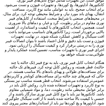
موفق است. این تجهیزات شامل انواع کابل‌های فیبر نوری،
کانکتورها، آداپتورها، پچ کوردها، و تجهیزات فیوژن و تست می‌شود.
برای انتخاب صحیح، باید به عواملی مانند نوع کاربرد، مسافت
انتقال، پهنای باند مورد نیاز، و شرایط محیطی توجه کرد. برای مثال،
در محیط‌های صنعتی با شرایط سخت، استفاده از کابل‌های فیبر
نوری مقاوم در برابر رطوبت، گرد و غبار، و دماهای بالا ضروری
است. همچنین، انتخاب کانکتورهای با کیفیت و استاندارد، از اهمیت
بالایی برخوردار است، زیرا کانکتورهای نامناسب می‌توانند باعث
افت سیگنال و کاهش عملکرد شبکه شوند. در نهایت، تجهیزات
فیوژن و تست باید دقیق و قابل اعتماد باشند تا بتوان اتصالات فیبر
نوری را به درستی برقرار کرد و کیفیت سیگنال را ارزیابی نمود.
اجرای فیبر نوری با تجهیزات مناسب، تضمین‌کننده عملکرد پایدار و
طولانی‌مدت شبکه خواهد بود.
هنگام انتخاب کابل فیبر نوری، باید به نوع فیبر (تک حالته یا چند
حالته)، قطر هسته، و روکش کابل توجه کرد. فیبرهای تک حالته
برای مسافت‌های طولانی و پهنای باندهای بالا مناسب هستند، در
حالی که فیبرهای چند حالته برای مسافت‌های کوتاه‌تر و کاربردهای
عمومی‌تر استفاده می‌شوند. انتخاب قطر هسته مناسب نیز بستگی
به نوع کاربرد و تجهیزات استفاده شده دارد. روکش کابل باید در
برابر عوامل محیطی مانند رطوبت، دما، و مواد شیمیایی مقاوم
باشد. کانکتورها نیز باید با نوع کابل فیبر نوری سازگار باشند و از
جنسی با کیفیت بالا ساخته شده باشند تا از افت سیگنال جلوگیری
شود. آداپتورها و پچ کوردها نیز باید از استانداردهای معتبر پیروی کنند