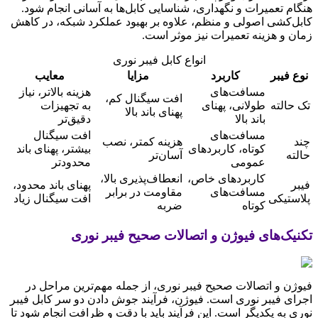
هنگام تعمیرات و نگهداری، شناسایی کابل‌ها به آسانی انجام شود.
کابل‌کشی اصولی و منظم، علاوه بر بهبود عملکرد شبکه، در کاهش
زمان و هزینه تعمیرات نیز موثر است.
انواع کابل فیبر نوری
نوع فیبر
کاربرد
مزایا
معایب
مسافت‌های
هزینه بالاتر، نیاز
افت سیگنال کم،
تک حالته
طولانی، پهنای
به تجهیزات
پهنای باند بالا
باند بالا
دقیق‌تر
مسافت‌های
افت سیگنال
چند
هزینه کمتر، نصب
کوتاه، کاربردهای
بیشتر، پهنای باند
حالته
آسان‌تر
عمومی
محدودتر
کاربردهای خاص،
انعطاف‌پذیری بالا،
فیبر
پهنای باند محدود،
مسافت‌های
مقاومت در برابر
پلاستیکی
افت سیگنال زیاد
کوتاه
ضربه
تکنیک‌های فیوژن و اتصالات صحیح فیبر نوری
فیوژن و اتصالات صحیح فیبر نوری، از جمله مهم‌ترین مراحل در
اجرای فیبر نوری است. فیوژن، فرآیند جوش دادن دو سر کابل فیبر
نوری به یکدیگر است. این فرآیند باید با دقت و ظرافت انجام شود تا