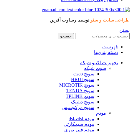
طراحی سایت و سئو
توسط رساوب آفرین
بستن
جستجو
فهرست
دسته بندی‌ها
تجهیزات اکتیو شبکه
سویچ شبکه
سویچ cisco
سویچ HRUI
سویچ MICROTIK
سویچ TENDA
سویچ TPLINK
سویچ دیلینک
سویچ مرکوسیس
مودم
مودم dsl-vdsl
مودم سیمکارتی
مودم فیبر نوری