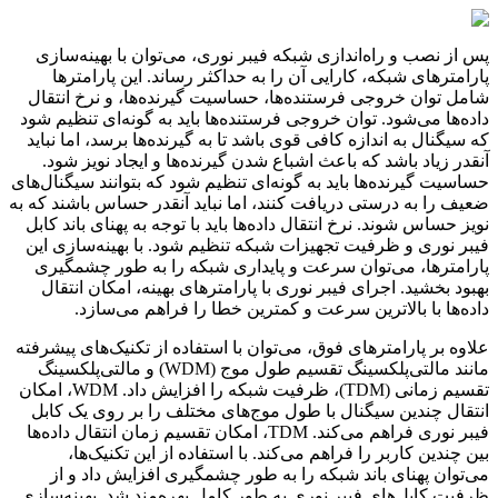
پس از نصب و راه‌اندازی شبکه فیبر نوری، می‌توان با بهینه‌سازی
پارامترهای شبکه، کارایی آن را به حداکثر رساند. این پارامترها
شامل توان خروجی فرستنده‌ها، حساسیت گیرنده‌ها، و نرخ انتقال
داده‌ها می‌شود. توان خروجی فرستنده‌ها باید به گونه‌ای تنظیم شود
که سیگنال به اندازه کافی قوی باشد تا به گیرنده‌ها برسد، اما نباید
آنقدر زیاد باشد که باعث اشباع شدن گیرنده‌ها و ایجاد نویز شود.
حساسیت گیرنده‌ها باید به گونه‌ای تنظیم شود که بتوانند سیگنال‌های
ضعیف را به درستی دریافت کنند، اما نباید آنقدر حساس باشند که به
نویز حساس شوند. نرخ انتقال داده‌ها باید با توجه به پهنای باند کابل
فیبر نوری و ظرفیت تجهیزات شبکه تنظیم شود. با بهینه‌سازی این
پارامترها، می‌توان سرعت و پایداری شبکه را به طور چشمگیری
بهبود بخشید. اجرای فیبر نوری با پارامترهای بهینه، امکان انتقال
داده‌ها با بالاترین سرعت و کمترین خطا را فراهم می‌سازد.
علاوه بر پارامترهای فوق، می‌توان با استفاده از تکنیک‌های پیشرفته
مانند مالتی‌پلکسینگ تقسیم طول موج (WDM) و مالتی‌پلکسینگ
تقسیم زمانی (TDM)، ظرفیت شبکه را افزایش داد. WDM، امکان
انتقال چندین سیگنال با طول موج‌های مختلف را بر روی یک کابل
فیبر نوری فراهم می‌کند. TDM، امکان تقسیم زمان انتقال داده‌ها
بین چندین کاربر را فراهم می‌کند. با استفاده از این تکنیک‌ها،
می‌توان پهنای باند شبکه را به طور چشمگیری افزایش داد و از
ظرفیت کابل‌های فیبر نوری به طور کامل بهره‌مند شد. بهینه‌سازی