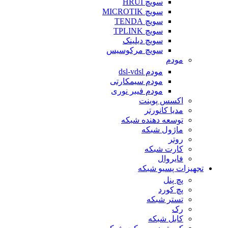
سویچ HRUI
سویچ MICROTIK
سویچ TENDA
سویچ TPLINK
سویچ دیلینک
سویچ مرکوسیس
مودم
مودم dsl-vdsl
مودم سیمکارتی
مودم فیبر نوری
اکسس پوینت
مدیا کانورتر
توسعه دهنده شبکه
ماژول شبکه
روتر
کارت شبکه
فایروال
تجهیزات پسیو شبکه
پچ پنل
پچ کورد
تستر شبکه
رک
کابل شبکه