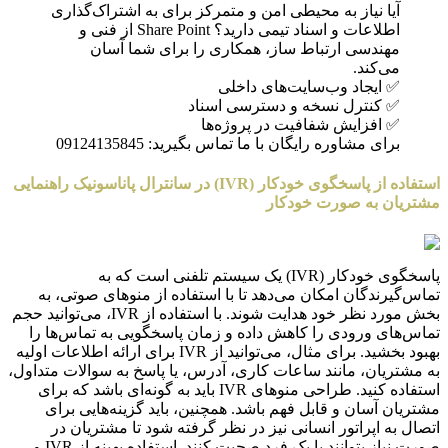
آیا نیاز به محیطی امن و متمرکز برای به اشتراک‌گذاری
اطلاعات و اسناد تیمی دارید؟ Share Point از فنی و
مهندسی ارتباط ساز، همکاری را برای شما آسان
می‌کند.
✅ ایجاد وب‌سایت‌های داخلی
✅ کنترل نسخه و دسترسی اسناد
✅ افزایش شفافیت در پروژه‌ها
برای مشاوره رایگان با ما تماس بگیرید: 09124135845
استفاده از پاسخگوی خودکار (IVR) در سانترال پاناسونیک راهنمایی
مشتریان به صورت خودکار
پاسخگوی خودکار (IVR) یک سیستم تلفنی است که به
تماس‌گیرندگان امکان می‌دهد تا با استفاده از منوهای صوتی، به
بخش مورد نظر خود هدایت شوند. با استفاده از IVR، می‌توانید حجم
تماس‌های ورودی را کاهش داده و زمان پاسخگویی به تماس‌ها را
بهبود بخشید. برای مثال، می‌توانید از IVR برای ارائه اطلاعات اولیه
به مشتریان، مانند ساعات کاری، آدرس، یا پاسخ به سوالات متداول،
استفاده کنید. طراحی منوهای IVR باید به گونه‌ای باشد که برای
مشتریان آسان و قابل فهم باشد. همچنین، باید گزینه‌هایی برای
اتصال به اپراتور انسانی نیز در نظر گرفته شود تا مشتریان در
صورت نیاز بتوانند با یک فرد صحبت کنند. استفاده بهینه از IVR و