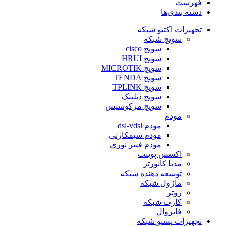
فهرست
دسته بندی‌ها
تجهیزات اکتیو شبکه
سویچ شبکه
سویچ cisco
سویچ HRUI
سویچ MICROTIK
سویچ TENDA
سویچ TPLINK
سویچ دیلینک
سویچ مرکوسیس
مودم
مودم dsl-vdsl
مودم سیمکارتی
مودم فیبر نوری
اکسس پوینت
مدیا کانورتر
توسعه دهنده شبکه
ماژول شبکه
روتر
کارت شبکه
فایروال
تجهیزات پسیو شبکه