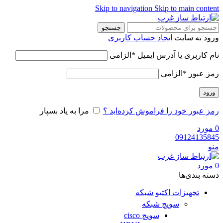
Skip to navigation
Skip to main content
جستجو
ورود به سایت
ایجاد حساب کاربری
نام کاربری یا آدرس ایمیل
*
الزامی
رمز عبور
*
الزامی
ورود
رمز عبور خود را فراموش کرده‌اید ؟
مرا به یاد بسپار
0
مورد
09124135845
منو
0
مورد
دسته‌ بندی‌ها
تجهیزات اکتیو شبکه
سویچ شبکه
سویچ cisco