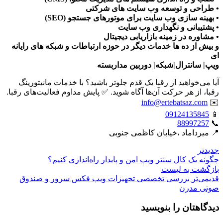
• طراحی و توسعه وب سایت های شرکتی
• بهینه سازی وب سایت برای موتورهای جستجو (SEO)
• پشتیبانی و نگهداری وب سایت
• مشاوره در زمینه بازاریابی دیجیتال
و بیش از ده ها خدمات دیگر در حوزه ارتباطات و شبکه های رایانه
ای
ویپ| سانترال|شبکه| دوربین مداربسته
آیا می‌خواهید از رقبا یک قدم جلوتر باشید؟ با خدمات مانیتورینگ
رقبا، از هر حرکت آن‌ها آگاه شوید. ✅ پایش مداوم فعالیت‌های رقبا.
info@ertebatsaz.com
✉️
09124135845
📱
88997257
📞
📍 میرداماد ،خیابان کاظمی جنوبی
جدیدتر
چگونه یک کال سنتر ویپ امن و پایدار راه‌اندازی کنیم؟
بازگشت بە لیست
قدیمی‌تر
بررسی تخصصی تجهیزات ویپ فکس سرور و صندوق
صوتی مدرن
دیدگاهتان را بنویسید