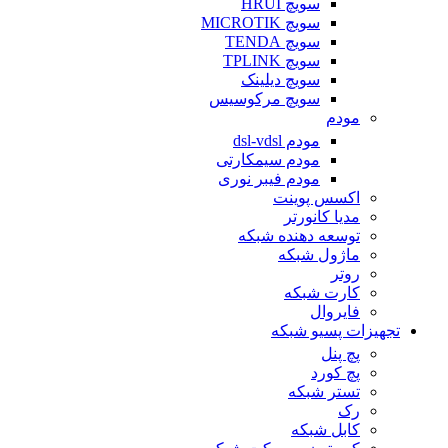
سویچ HRUI
سویچ MICROTIK
سویچ TENDA
سویچ TPLINK
سویچ دیلینک
سویچ مرکوسیس
مودم
مودم dsl-vdsl
مودم سیمکارتی
مودم فیبر نوری
اکسس پوینت
مدیا کانورتر
توسعه دهنده شبکه
ماژول شبکه
روتر
کارت شبکه
فایروال
تجهیزات پسیو شبکه
پچ پنل
پچ کورد
تستر شبکه
رک
کابل شبکه