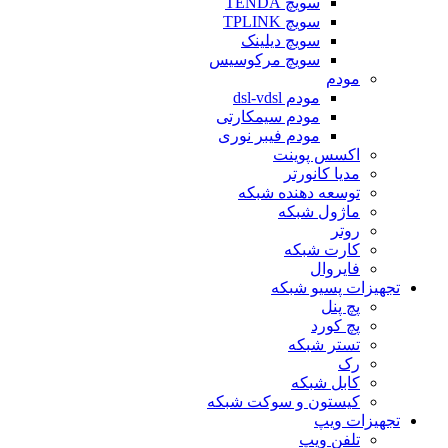
سویچ TENDA
سویچ TPLINK
سویچ دیلینک
سویچ مرکوسیس
مودم
مودم dsl-vdsl
مودم سیمکارتی
مودم فیبر نوری
اکسس پوینت
مدیا کانورتر
توسعه دهنده شبکه
ماژول شبکه
روتر
کارت شبکه
فایروال
تجهیزات پسیو شبکه
پچ پنل
پچ کورد
تستر شبکه
رک
کابل شبکه
کیستون و سوکت شبکه
تجهیزات ویپ
تلفن ویپ