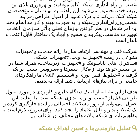
#نصب_و_راه_اندازی_شبکه، کلید موفقیت و بهره‌وری بالای این
زیرساخت محسوب می‌شود. این راهنما به مهندسان و متخصصان
شبکه کمک می‌کند تا با درک عمیق از اصول طراحی، فرآیند
#نصب_و_راه_اندازی_شبکه را به صورت بهینه و کارآمد انجام دهند.
این امر شامل در نظر گرفتن نیازهای فعلی و آتی سازمان، انتخاب
تجهیزات مناسب، پیکربندی صحیح و ایجاد یک ساختار قابل اعتماد و
پایدار است.
شرکت فنی و مهندسی ارتباط ساز با ارائه خدمات و تجهیزات
متنوعی در زمینه #تجهیزات_ویپ، #تجهیزات_شبکه،
#سانترال_های_پاناسونیک و #تجهیزات_زیرساخت، همراه شما در
این مسیر خواهد بود. از #کال_سنترها و #سرویس_سیپ_ترانک
گرفته تا #خطوط_فیبر_نوری و #سیستم_VoIP، ما راهکارهای
جامعی را برای نیازهای ارتباطی شما ارائه می‌دهیم.
هدف از این مقاله، ارائه یک دیدگاه جامع و کاربردی در مورد اصول
طراحی قبل از #نصب_و_راه_اندازی_شبکه است. با رعایت این
اصول، می‌توانید از بروز مشکلات احتمالی در آینده جلوگیری کرده و
یک شبکه پایدار و قابل اعتماد را ایجاد کنید. برای شروع، لازم است با
مفاهیم پایه ای شبکه و لایه های مختلف آن آشنا شویم.
🔍 تحلیل نیازمندی‌ها و تعیین اهداف شبکه