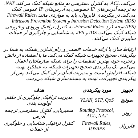
می‌کند. ACL، به کنترل دسترسی به منابع شبکه کمک می‌کند. NAT،
به ترجمه آدرس‌های IP خصوصی به آدرس‌های IP عمومی کمک
می‌کند. در پیکربندی فایروال، باید به مواردی مانند Firewall Rules،
Intrusion Detection System (IDS) و Intrusion Prevention System
(IPS) توجه کرد. Firewall Rules، به کنترل ترافیک ورودی و خروجی
شبکه کمک می‌کند. IDS و IPS، به شناسایی و جلوگیری از حملات
سایبری کمک می‌کنند.
ارتباط ساز، با ارائه خدمات #نصب_و_راه_اندازی_شبکه، به شما در
پیکربندی صحیح تجهیزات شبکه کمک می‌کند. ما با استفاده از دانش
و تجربه خود، بهترین تنظیمات را برای شبکه سازمانتان اعمال
می‌کنیم. یک پیکربندی صحیح تجهیزات شبکه، به عملکرد بهینه
شبکه، افزایش امنیت و مدیریت آسان‌تر آن کمک می‌کند. پس از
پیکربندی تجهیزات، نوبت به مستندسازی شبکه می‌رسد.
تجهیز
مورد پیکربندی
هدف
مدیریت ترافیک, جلوگیری از حلقه,
سوئیچ
VLAN, STP, QoS
اولویت بندی
Routing Protocol,
مسیریابی, کنترل دسترسی, ترجمه
روتر
ACL, NAT
آدرس
Firewall Rules,
کنترل ترافیک, شناسایی و جلوگیری
فایروال
IDS/IPS
از حملات