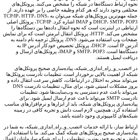
نحوه ارتباط دستگاه‌ها در شبکه را مشخص می‌کنند. پروتکل‌های
مختلفی وجود دارند که هر کدام وظیفه خاصی را بر عهده دارند. از
جمله مهم‌ترین پروتکل‌های شبکه می‌توان به TCP/IP، HTTP، DNS،
DHCP، SMTP، POP3 و IMAP اشاره کرد. TCP/IP، پروتکل اصلی
ارتباطی در اینترنت است که نحوه انتقال داده‌ها بین دستگاه‌ها را
مشخص می‌کند. HTTP، پروتکل انتقال ابرمتن است که برای نمایش
صفحات وب استفاده می‌شود. DNS، پروتکل ترجمه نام دامنه به
آدرس IP است. DHCP، پروتکل تخصیص خودکار آدرس IP به
دستگاه‌ها است. SMTP، POP3 و IMAP، پروتکل‌های ارسال و
دریافت ایمیل هستند.
در #نصب_و_راه_اندازی_شبکه، پیاده‌سازی صحیح پروتکل‌های
شبکه از اهمیت بالایی برخوردار است. تنظیمات نادرست پروتکل‌ها
می‌تواند منجر به اختلال در ارتباطات، کاهش سرعت انتقال داده و
بروز مشکلات امنیتی شود. برای مثال، تنظیمات نادرست DNS
می‌تواند باعث عدم دسترسی به وب‌سایت‌ها شود. تنظیمات
نادرست SMTP می‌تواند باعث عدم ارسال ایمیل شود. برای
پیاده‌سازی پروتکل‌های شبکه، باید از ابزارها و نرم‌افزارهای مناسب
استفاده کرد. همچنین، لازم است دانش و تجربه کافی در زمینه
شبکه‌های کامپیوتری وجود داشته باشد.
ارتباط ساز، با ارائه خدمات #نصب_و_راه_اندازی_شبکه، به شما در
پیاده‌سازی صحیح پروتکل‌های شبکه کمک می‌کند. ما با استفاده از
دانش و تجربه خود، بهترین تنظیمات را برای شبکه سازمانتان اعمال