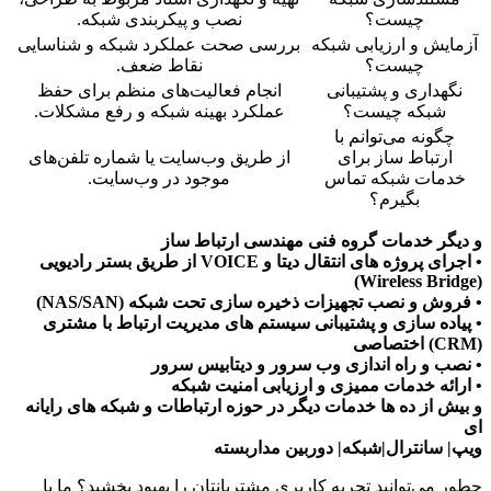
چیست؟
نصب و پیکربندی شبکه.
آزمایش و ارزیابی شبکه
بررسی صحت عملکرد شبکه و شناسایی
چیست؟
نقاط ضعف.
نگهداری و پشتیبانی
انجام فعالیت‌های منظم برای حفظ
شبکه چیست؟
عملکرد بهینه شبکه و رفع مشکلات.
چگونه می‌توانم با
ارتباط ساز برای
از طریق وب‌سایت یا شماره تلفن‌های
خدمات شبکه تماس
موجود در وب‌سایت.
بگیرم؟
و دیگر خدمات گروه فنی مهندسی ارتباط ساز
• اجرای پروژه های انتقال دیتا و VOICE از طریق بستر رادیویی
(Wireless Bridge)
• فروش و نصب تجهیزات ذخیره سازی تحت شبکه (NAS/SAN)
• پیاده سازی و پشتیبانی سیستم های مدیریت ارتباط با مشتری
(CRM) اختصاصی
• نصب و راه اندازی وب سرور و دیتابیس سرور
• ارائه خدمات ممیزی و ارزیابی امنیت شبکه
و بیش از ده ها خدمات دیگر در حوزه ارتباطات و شبکه های رایانه
ای
ویپ| سانترال|شبکه| دوربین مداربسته
چطور می‌توانید تجربه کاربری مشتریانتان را بهبود بخشید؟ ما با