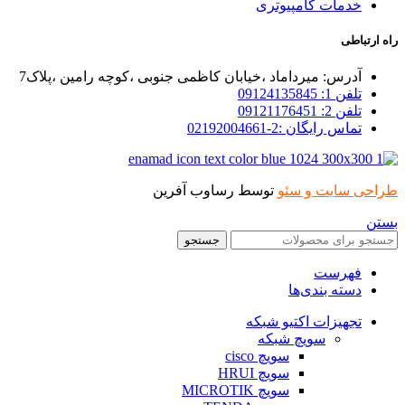
خدمات کامپیوتری
راه ارتباطی
آدرس: میرداماد ،خیابان کاظمی جنوبی ،کوچه رامین ،پلاک7
تلفن 1: 09124135845
تلفن 2: 09121176451
تماس رایگان :2-02192004661
طراحی سایت و سئو
توسط رساوب آفرین
بستن
جستجو
فهرست
دسته بندی‌ها
تجهیزات اکتیو شبکه
سویچ شبکه
سویچ cisco
سویچ HRUI
سویچ MICROTIK