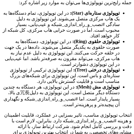
جمله رایج‌ترین توپولوژی‌ها می‌توان به موارد زیر اشاره کرد:
توپولوژی ستاره‌ای (Star):
در این توپولوژی، تمام دستگاه‌ها به
یک هاب مرکزی متصل می‌شوند. این توپولوژی به دلیل
سادگی #نصب_و_راه_اندازی_شبکه و عیب‌یابی، بسیار
محبوب است. اما در صورت خرابی هاب مرکزی، کل شبکه از
کار خواهد افتاد.
توپولوژی حلقوی (Ring):
در این توپولوژی، دستگاه‌ها به
صورت حلقوی به یکدیگر متصل می‌شوند. داده‌ها در یک جهت
در حلقه حرکت می‌کنند. این توپولوژی به دلیل عدم نیاز به
هاب مرکزی، می‌تواند مقرون به صرفه‌تر باشد. اما عیب‌یابی
در این توپولوژی دشوارتر است.
توپولوژی درختی (Tree):
این توپولوژی ترکیبی از توپولوژی
ستاره‌ای و باس است. این توپولوژی برای شبکه‌های بزرگ
مناسب است و قابلیت گسترش بالایی دارد.
توپولوژی مش (Mesh):
در این توپولوژی، هر دستگاه به چندین
دستگاه دیگر متصل است. این توپولوژی به دلیل冗長ی بالا،
بسیار پایدار است. اما #نصب_و_راه_اندازی_شبکه و نگهداری
آن پیچیده‌تر و پرهزینه‌تر است.
انتخاب توپولوژی مناسب، تاثیر بسزایی در عملکرد، قابلیت اطمینان
و هزینه #نصب_و_راه_اندازی_شبکه دارد. بنابراین، لازم است با
دقت و بررسی کامل انجام شود. شرکت ارتباط ساز، با ارائه
مشاوره‌های تخصصی، به شما در انتخاب بهترین توپولوژی برای