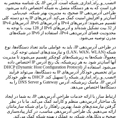
#نصب_و_راه_اندازی_شبکه است. آدرس IP، یک شناسه منحصر به
فرد است که به هر دستگاه متصل به شبکه اختصاص داده می‌شود.
طراحی آدرس‌دهی IP صحیح، به مدیریت بهتر شبکه، عیب‌یابی
آسان‌تر و افزایش امنیت کمک می‌کند. آدرس‌های IP به دو دسته کلی
تقسیم می‌شوند: آدرس‌های IPv4 و آدرس‌های IPv6. آدرس‌های IPv4
از 32 بیت تشکیل شده‌اند و آدرس‌های IPv6 از 128 بیت. با توجه به
محدودیت فضای آدرس‌دهی IPv4، استفاده از IPv6 در شبکه‌های
مدرن توصیه می‌شود.
در طراحی آدرس‌دهی IP، باید به عواملی مانند تعداد دستگاه‌ها، نوع
شبکه (LAN، WAN، WLAN) و نیازمندی‌های امنیتی توجه کرد.
معمولاً، شبکه‌ها به زیرشبکه‌های کوچکتر تقسیم می‌شوند تا مدیریت
آنها آسان‌تر شود. به هر زیرشبکه، یک رنج آدرس IP اختصاص داده
می‌شود. استفاده از DHCP (Dynamic Host Configuration Protocol)
برای تخصیص خودکار آدرس‌های IP به دستگاه‌ها، می‌تواند فرآیند
#نصب_و_راه_اندازی_شبکه را تسهیل کند. DHCP به طور خودکار
آدرس IP، ماسک زیرشبکه، آدرس Gateway و DNS Server را به
دستگاه‌ها اختصاص می‌دهد.
ارتباط ساز، با ارائه خدمات طراحی آدرس‌دهی IP، به شما در ایجاد
یک ساختار آدرس‌دهی منظم و کارآمد کمک می‌کند. ما با در نظر
گرفتن نیازمندی‌های شما، بهترین راهکار را برای شبکه سازمانتان
ارائه می‌دهیم. یک طراحی آدرس‌دهی مناسب، در کنار پیاده‌سازی
صحیح پروتکل‌های شبکه، به عملکرد بهینه شبکه کمک می‌کند.