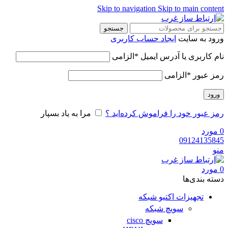
Skip to navigation
Skip to main content
جستجو
ورود به سایت
ایجاد حساب کاربری
نام کاربری یا آدرس ایمیل
*
الزامی
رمز عبور
*
الزامی
ورود
رمز عبور خود را فراموش کرده‌اید ؟
مرا به یاد بسپار
0
مورد
09124135845
منو
0
مورد
دسته‌ بندی‌ها
تجهیزات اکتیو شبکه
سویچ شبکه
سویچ cisco