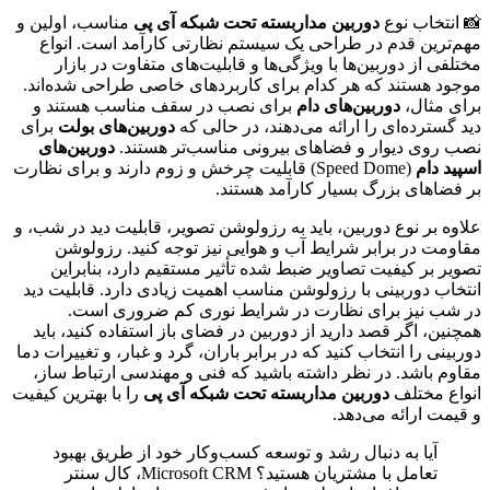
📸 انتخاب نوع
دوربین مداربسته تحت شبکه آی پی
مناسب، اولین و
مهم‌ترین قدم در طراحی یک سیستم نظارتی کارآمد است. انواع
مختلفی از دوربین‌ها با ویژگی‌ها و قابلیت‌های متفاوت در بازار
موجود هستند که هر کدام برای کاربردهای خاصی طراحی شده‌اند.
برای مثال،
دوربین‌های دام
برای نصب در سقف مناسب هستند و
دید گسترده‌ای را ارائه می‌دهند، در حالی که
دوربین‌های بولت
برای
نصب روی دیوار و فضاهای بیرونی مناسب‌تر هستند.
دوربین‌های
اسپید دام
(Speed Dome) قابلیت چرخش و زوم دارند و برای نظارت
بر فضاهای بزرگ بسیار کارآمد هستند.
علاوه بر نوع دوربین، باید به رزولوشن تصویر، قابلیت دید در شب، و
مقاومت در برابر شرایط آب و هوایی نیز توجه کنید. رزولوشن
تصویر بر کیفیت تصاویر ضبط شده تأثیر مستقیم دارد، بنابراین
انتخاب دوربینی با رزولوشن مناسب اهمیت زیادی دارد. قابلیت دید
در شب نیز برای نظارت در شرایط نوری کم ضروری است.
همچنین، اگر قصد دارید از دوربین در فضای باز استفاده کنید، باید
دوربینی را انتخاب کنید که در برابر باران، گرد و غبار، و تغییرات دما
مقاوم باشد. در نظر داشته باشید که فنی و مهندسی ارتباط ساز،
انواع مختلف
دوربین مداربسته تحت شبکه آی پی
را با بهترین کیفیت
و قیمت ارائه می‌دهد.
آیا به دنبال رشد و توسعه کسب‌وکار خود از طریق بهبود
تعامل با مشتریان هستید؟ Microsoft CRM، کال سنتر