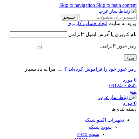
Skip to navigation
Skip to main content
جستجو
ورود به سایت
ایجاد حساب کاربری
نام کاربری یا آدرس ایمیل
*
الزامی
رمز عبور
*
الزامی
ورود
رمز عبور خود را فراموش کرده‌اید ؟
مرا به یاد بسپار
0
مورد
09124135845
منو
0
مورد
دسته‌ بندی‌ها
تجهیزات اکتیو شبکه
سویچ شبکه
سویچ cisco