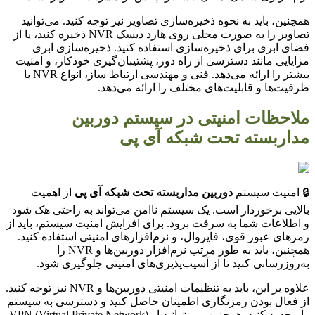
همچنین، باید به نحوه ذخیره‌سازی تصاویر نیز توجه کنید. می‌توانید
تصاویر را به صورت محلی روی هارد دیسک NVR ذخیره کنید، یا از
فضای ابری برای ذخیره‌سازی استفاده کنید. ذخیره‌سازی ابری
مزایایی مانند دسترسی از راه دور، پشتیبان‌گیری خودکار، و امنیت
بیشتر را ارائه می‌دهد. فنی و مهندسی ارتباط ساز، انواع NVR با
ظرفیت‌ها و قابلیت‌های مختلف را ارائه می‌دهد.
ملاحظات امنیتی در سیستم دوربین
مداربسته تحت شبکه آی پی
🔒 امنیت سیستم
دوربین مداربسته تحت شبکه آی پی
از اهمیت
بالایی برخوردار است. یک سیستم ناامن می‌تواند به راحتی هک شود
و اطلاعات شما به سرقت برود. برای افزایش امنیت سیستم، باید از
رمزهای عبور قوی، فایروال، و نرم‌افزارهای امنیتی استفاده کنید.
همچنین، باید به طور مرتب نرم‌افزار دوربین‌ها و NVR را
به‌روزرسانی کنید تا از آسیب‌پذیری‌های امنیتی جلوگیری شود.
علاوه بر این، باید به تنظیمات امنیتی دوربین‌ها و NVR نیز توجه کنید.
از فعال بودن رمزنگاری اطمینان حاصل کنید و دسترسی به سیستم
را محدود کنید. همچنین، می‌توانید از VPN (Virtual Private Network)