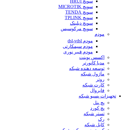
سویچ HRUI
سویچ MICROTIK
سویچ TENDA
سویچ TPLINK
سویچ دیلینک
سویچ مرکوسیس
مودم
مودم dsl-vdsl
مودم سیمکارتی
مودم فیبر نوری
اکسس پوینت
مدیا کانورتر
توسعه دهنده شبکه
ماژول شبکه
روتر
کارت شبکه
فایروال
تجهیزات پسیو شبکه
پچ پنل
پچ کورد
تستر شبکه
رک
کابل شبکه