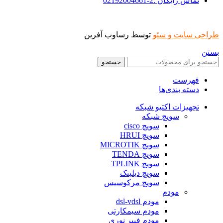
تماس رایگان :2-02192004661
طراحی سایت و سئو
توسط رساوب آفرین
بستن
جستجو
فهرست
دسته بندی‌ها
تجهیزات اکتیو شبکه
سویچ شبکه
سویچ cisco
سویچ HRUI
سویچ MICROTIK
سویچ TENDA
سویچ TPLINK
سویچ دیلینک
سویچ مرکوسیس
مودم
مودم dsl-vdsl
مودم سیمکارتی
مودم فیبر نوری