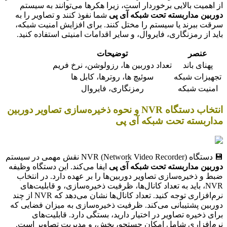
از اهمیت بالایی برخوردار است، زیرا هکرها می‌توانند به سیستم
دوربین مداربسته تحت شبکه آی پی
شما نفوذ کنند و تصاویر را به
سرقت ببرند یا سیستم را مختل کنند. برای افزایش امنیت شبکه،
باید از رمزنگاری، فایروال، و سایر اقدامات امنیتی استفاده کنید.
عنصر
توضیحات
پهنای باند
تعداد دوربین ها، رزولوشن، نرخ فریم
تجهیزات شبکه
سوئیچ ها، روترها، کابل ها
امنیت شبکه
رمزنگاری، فایروال
انتخاب دستگاه NVR و نحوه ذخیره‌سازی تصاویر دوربین
مداربسته تحت شبکه آی پی
💾 دستگاه NVR (Network Video Recorder) نقش مهمی در سیستم
دوربین مداربسته تحت شبکه آی پی
ایفا می‌کند. این دستگاه وظیفه
ضبط و ذخیره‌سازی تصاویر دوربین‌ها را بر عهده دارد. در انتخاب
NVR، باید به تعداد کانال‌ها، ظرفیت ذخیره‌سازی، و قابلیت‌های
نرم‌افزاری توجه کنید. تعداد کانال‌ها نشان می‌دهد که NVR از چند
دوربین پشتیبانی می‌کند. ظرفیت ذخیره‌سازی به میزان فضایی که
برای ذخیره تصاویر در اختیار دارید، بستگی دارد. قابلیت‌های
نرم‌افزاری شامل امکان جستجو، پخش، و مدیریت تصاویر است.