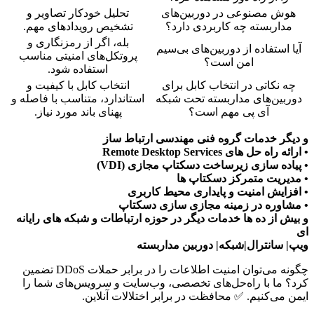
هوش مصنوعی در دوربین‌های
تحلیل خودکار تصاویر و
مداربسته چه کاربردی دارد؟
تشخیص رویدادهای مهم.
بله، اگر از رمزنگاری و
آیا استفاده از دوربین‌های بی‌سیم
پروتکل‌های امنیتی مناسب
امن است؟
استفاده شود.
چه نکاتی در انتخاب کابل برای
انتخاب کابل با کیفیت و
دوربین‌های مداربسته تحت شبکه
استاندارد، متناسب با فاصله و
آی پی مهم است؟
پهنای باند مورد نیاز.
و دیگر خدمات گروه فنی مهندسی ارتباط ساز
• ارائه راه حل های Remote Desktop Services
• پیاده سازی زیرساخت دسکتاپ مجازی (VDI)
• مدیریت متمرکز دسکتاپ ها
• افزایش امنیت و پایداری محیط کاربری
• مشاوره در زمینه مجازی سازی دسکتاپ
و بیش از ده ها خدمات دیگر در حوزه ارتباطات و شبکه های رایانه
ای
ویپ| سانترال|شبکه| دوربین مداربسته
چگونه می‌توان امنیت اطلاعات را در برابر حملات DDoS تضمین
کرد؟ ما با راه‌حل‌های تخصصی، وب‌سایت و سرویس‌های شما را
ایمن می‌کنیم. ✅ محافظت در برابر اختلالات آنلاین.