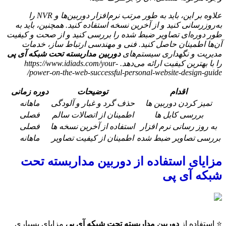
علاوه بر این، باید به طور مرتب نرم‌افزار دوربین‌ها و NVR را
به‌روزرسانی کنید و از آخرین نسخه استفاده کنید. همچنین، باید به
طور دوره‌ای تصاویر ضبط شده را بررسی کنید و از صحت و کیفیت
آن‌ها اطمینان حاصل کنید. فنی و مهندسی ارتباط ساز، خدمات
مدیریت و نگهداری سیستم‌های
دوربین مداربسته تحت شبکه آی پی
را با بهترین کیفیت ارائه می‌دهد.
https://www.idiads.com/your-
power-on-the-web-successful-personal-website-design-guide/
اقدام
توضیحات
دوره زمانی
تمیز کردن دوربین ها
حذف گرد و غبار و آلودگی
ماهانه
بررسی کابل ها
اطمینان از اتصالات سالم
فصلی
به روز رسانی نرم افزار
استفاده از آخرین نسخه ها
فصلی
بررسی تصاویر ضبط شده
اطمینان از کیفیت تصاویر
ماهانه
مزایای استفاده از دوربین مداربسته تحت
شبکه آی پی
⭐ استفاده از
دوربین مداربسته تحت شبکه آی پی
مزایای بسیاری