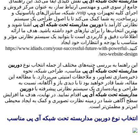
مداربسته تحت شبکه آی پی
نقش کلیدی ایفا می‌کند. این راهنمای
جامع از سوی فنی و مهندسی ارتباط ساز، به عنوان مرکز فروش و
اجرای کلیه تجهیزات ویپ voip، شبکه، سانترال‌های پاناسونیک و
زیرساخت، به شما کمک می‌کند تا با اصول طراحی یک سیستم
نظارتی کارآمد با
دوربین مداربسته تحت شبکه آی پی
آشنا شوید و
بهترین انتخاب‌ها را برای نیازهای خود داشته باشید. هدف ما ارائه
اطلاعات دقیق و کاربردی است تا بتوانید یک سیستم نظارتی مؤثر و
متناسب با بودجه و انتظارات خود ایجاد
کنید.
https://www.idiads.com/your-successful-future-with-powerful-
seo-website-design/
این راهنما به بررسی جنبه‌های مختلف از جمله انتخاب نوع
دوربین
مداربسته تحت شبکه آی پی
مناسب، طراحی شبکه، نحوه
ذخیره‌سازی تصاویر، و ملاحظات امنیتی می‌پردازد. با مطالعه این
مقاله، شما قادر خواهید بود تا با دیدی باز و آگاهانه، نسبت به
طراحی و پیاده‌سازی یک سیستم نظارتی پیشرفته با
دوربین
مداربسته تحت شبکه آی پی
اقدام نمایید. در نهایت، هدف ما افزایش
سطح آگاهی شما در زمینه نظارت تصویری و کمک به ایجاد محیطی
امن‌تر و مطمئن‌تر است.
انتخاب نوع دوربین مداربسته تحت شبکه آی پی مناسب