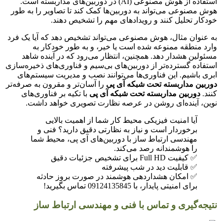
استفاده از هوش مصنوعی (AI) در دوربین‌های مداربسته است.
هوش مصنوعی می‌تواند به دوربین‌ها کمک کند تا تصاویر را به طور
خودکار تحلیل کنند و رویدادهای مهم را تشخیص دهند.
به عنوان مثال، هوش مصنوعی می‌تواند تشخیص دهد که آیا یک فرد
وارد منطقه ممنوعه شده است یا خیر، و به طور خودکار به
مسئولین هشدار دهد. همچنین، انتظار می‌رود که در آینده شاهد
استفاده گسترده‌تر از دوربین‌های بی‌سیم و فناوری‌های ذخیره‌سازی
ابری باشیم. این فناوری‌ها می‌توانند نصب و مدیریت سیستم‌های
دوربین مداربسته تحت شبکه آی پی
را آسان‌تر و مقرون به صرفه‌تر
کنند.
دوربین مداربسته تحت شبکه آی پی
با تکیه بر فناوری‌های
نوین، آینده‌ای روشن در عرصه نظارت تصویری خواهد داشت.
آیا امنیت فیزیکی محیط کار شما از اهمیت بالایی
برخوردار است و نیاز به نظارتی دقیق دارید؟ فنی و
مهندسی ارتباط ساز با دوربین‌های آی پی، محیط شما
را هوشمندانه رصد می‌کند.
✅ کیفیت Full HD برای تشخیص جزئیات دقیق
✅ قابلیت دید در شب پیشرفته
✅ امکان هشداردهی هوشمند در صورت بروز حادثه
برای امنیتی پایدار، با 09124135845 تماس بگیرید!
نتیجه‌گیری و تماس با فنی و مهندسی ارتباط ساز