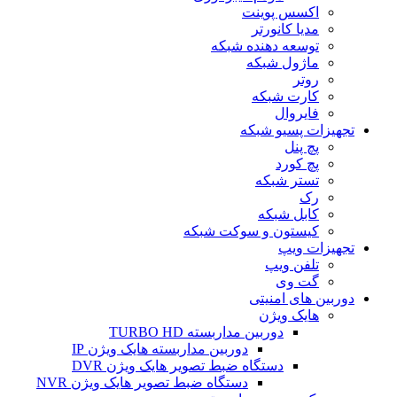
اکسس پوینت
مدیا کانورتر
توسعه دهنده شبکه
ماژول شبکه
روتر
کارت شبکه
فایروال
تجهیزات پسیو شبکه
پچ پنل
پچ کورد
تستر شبکه
رک
کابل شبکه
کیستون و سوکت شبکه
تجهیزات ویپ
تلفن ویپ
گت وی
دوربین های امنیتی
هایک ویژن
دوربین مداربسته TURBO HD
دوربین مداربسته هایک ویژن IP
دستگاه ضبط تصویر هایک ویژن DVR
دستگاه ضبط تصویر هایک ویژن NVR