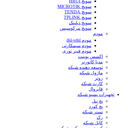
سویچ HRUI
سویچ MICROTIK
سویچ TENDA
سویچ TPLINK
سویچ دیلینک
سویچ مرکوسیس
مودم
مودم dsl-vdsl
مودم سیمکارتی
مودم فیبر نوری
اکسس پوینت
مدیا کانورتر
توسعه دهنده شبکه
ماژول شبکه
روتر
کارت شبکه
فایروال
تجهیزات پسیو شبکه
پچ پنل
پچ کورد
تستر شبکه
رک
کابل شبکه