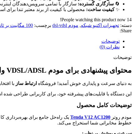
🔄
سازگاری گسترده:
سازگار با تمامی سرویس‌دهندگان اینترنت و ا
✨
کیفیت ساخت:
محصولی با کیفیت از برند معتبر تندا برای اس
People watching this product now!
14
دسته:
تجهیزات اکتیو شبکه
,
مودم dsl-vdsl
برچسب:
100 مگابیت بر ثانیه
Share:
توضیحات
نظرات (0)
توضیحات
محتوای پیشنهادی برای مودم VDSL/ADSL وایرلس AC1200 تندا مدل
به دنیای سرعت و پایداری خوش آمدید! فروشگاه
ارتباط ساز
با افتخا
این دستگاه با قابلیت‌های پیشرفته خود، برای کاربرانی طراحی شده است که به دن
توضیحات کامل محصول
مودم روتر
Tenda V12 AC1200
خطوط مخابراتی شما استخراج می‌کند.
سرعت و پوشش بی‌نظیر: