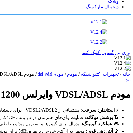
وبلاگ
دیجیتال مارکتینگ
برای بزرگنمایی کلیک کنید
خانه
/
تجهیزات اکتیو شبکه
/
مودم
/
مودم dsl-vdsl
/
مودم VDSL/ADSL وایرلس AC1200 تندا مدل Tenda V12
تندا
مودم VDSL/ADSL وایرلس AC1200 تندا مدل Tenda V12
⚡️
استاندارد سرعت:
پشتیبانی از VDSL2/ADSL2+ برای دستیابی به حداکثر سرعت اینترنت خانگی.
📶
پوشش دوگانه:
قابلیت وای‌فای همزمان در دو باند 2.4GHz (برای مسافت) و 5GHz (برای سرعت بالا).
🎮
عملکرد گیمینگ:
ایده‌آل برای گیمرها و استریم ویدئو به لطف کاهش تأخیر (ncy
📡
آنتن‌دهی قوی:
مجهز به 4 آنتن خارجی با بهره 5dBi برای پوشش‌دهی وسیع و پایدار.