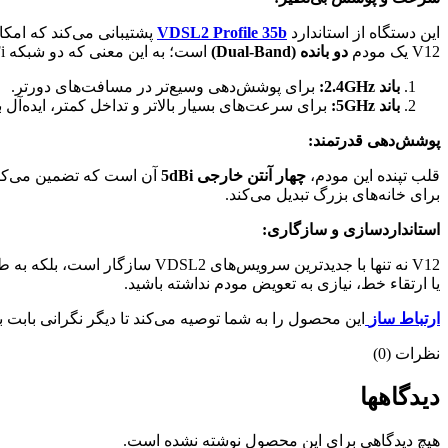
این دستگاه از استاندارد
VDSL2 Profile 35b
پشتیبانی می‌کند که امکا
V12 یک مودم
دو بانده (Dual-Band)
است؛ به این معنی که دو شبکه Wi-Fi مجزا را به طور همزمان ارائه می‌دهد:
باند 2.4GHz:
برای پوشش‌دهی وسیع‌تر در مسافت‌های دورتر.
باند 5GHz:
برای سرعت‌های بسیار بالاتر و تداخل کمتر، ایده‌آل بر
پوشش‌دهی قدرتمند:
قلب تپنده این مودم،
چهار آنتن خارجی 5dBi
برای خانه‌های بزرگ تبدیل می‌کند.
استانداردسازی و سازگاری:
V12 نه تنها با جدیدترین سرویس‌های VDSL2 سازگار است، بلکه به طور کامل با استانداردهای قدیمی‌تر
یا ارتقاء خط، نیازی به تعویض مودم نداشته باشید.
ارتباط ساز
این محصول را به شما توصیه می‌کند تا دیگر نگرانی بابت بافر شدن (Buffer) ویدئوها و تأخیرهای آزاردهنده در بازی‌های 
نظرات (0)
دیدگاهها
هیچ دیدگاهی برای این محصول نوشته نشده است.