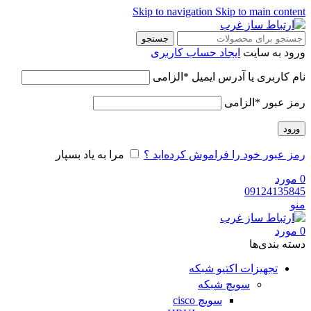
Skip to navigation
Skip to main content
جستجو
ورود به سایت
ایجاد حساب کاربری
نام کاربری یا آدرس ایمیل
*
الزامی
رمز عبور
*
الزامی
ورود
رمز عبور خود را فراموش کرده‌اید ؟
مرا به یاد بسپار
0
مورد
09124135845
منو
0
مورد
دسته‌ بندی‌ها
تجهیزات اکتیو شبکه
سویچ شبکه
سویچ cisco