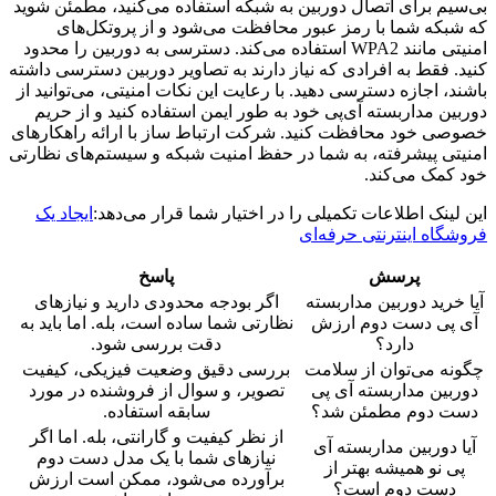
بی‌سیم برای اتصال دوربین به شبکه استفاده می‌کنید، مطمئن شوید
که شبکه شما با رمز عبور محافظت می‌شود و از پروتکل‌های
امنیتی مانند WPA2 استفاده می‌کند. دسترسی به دوربین را محدود
کنید. فقط به افرادی که نیاز دارند به تصاویر دوربین دسترسی داشته
باشند، اجازه دسترسی دهید. با رعایت این نکات امنیتی، می‌توانید از
دوربین مداربسته آی‌پی خود به طور ایمن استفاده کنید و از حریم
خصوصی خود محافظت کنید. شرکت ارتباط ساز با ارائه راهکارهای
امنیتی پیشرفته، به شما در حفظ امنیت شبکه و سیستم‌های نظارتی
خود کمک می‌کند.
این لینک اطلاعات تکمیلی را در اختیار شما قرار می‌دهد:
ایجاد یک
فروشگاه اینترنتی حرفه‌ای
پرسش
پاسخ
آیا خرید دوربین مداربسته
اگر بودجه محدودی دارید و نیازهای
آی پی دست دوم ارزش
نظارتی شما ساده است، بله. اما باید به
دارد؟
دقت بررسی شود.
چگونه می‌توان از سلامت
بررسی دقیق وضعیت فیزیکی، کیفیت
دوربین مداربسته آی پی
تصویر، و سوال از فروشنده در مورد
دست دوم مطمئن شد؟
سابقه استفاده.
از نظر کیفیت و گارانتی، بله. اما اگر
آیا دوربین مداربسته آی
نیازهای شما با یک مدل دست دوم
پی نو همیشه بهتر از
برآورده می‌شود، ممکن است ارزش
دست دوم است؟