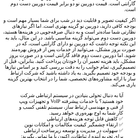
گارانتی است. قیمت دوربین نو دو برابر قیمت دوربین دست دوم
است.
اگر کیفیت تصویر و قابلیت دید در شب برای شما بسیار مهم است و
بودجه کافی دارید، دوربین نو گزینه بهتری است. اما اگر نیازهای
نظارتی شما ساده‌تر است و به دنبال صرفه‌جویی در هزینه‌ها هستید،
دوربین دست دوم می‌تواند گزینه مناسبی باشد. در این مثال، باید به
این نکته توجه داشت که دوربین نو دارای گارانتی است، که در
صورت بروز مشکل، می‌توانید از خدمات پس از فروش بهره‌مند
شوید. اما دوربین دست دوم فاقد گارانتی است و در صورت بروز
مشکل، باید هزینه تعمیر آن را خودتان پرداخت کنید. بنابراین، قبل از
تصمیم‌گیری، تمام جوانب را به دقت بررسی کنید و بر اساس نیازها
و بودجه خود تصمیم بگیرید. به یاد داشته باشید که شرکت ارتباط
ساز با ارائه مشاوره‌های تخصصی، شما را در انتخاب بهترین گزینه
یاری می‌کند.
آیا به دنبال تحولی بنیادین در سیستم ارتباطی شرکت
خود هستید؟ با خدمات پیشرفته VoIP و تجهیزات ویپ
از فنی و مهندسی ارتباط ساز، سیستم تلفنی کسب و
کار شما به اوج بهره‌وری خواهد رسید.
✅ کاهش قابل توجه هزینه‌های ارتباطی
✅ ارتقاء چشمگیر کیفیت مکالمات و امکانات نوین
✅ سهولت در مدیریت و توسعه زیرساخت ارتباطی
برای تجربه آینده ارتباطات، اکنون با ما تماس بگیرید: