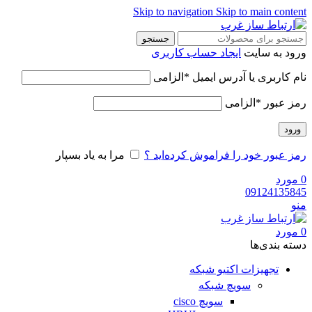
Skip to navigation
Skip to main content
جستجو
ورود به سایت
ایجاد حساب کاربری
نام کاربری یا آدرس ایمیل
*
الزامی
رمز عبور
*
الزامی
ورود
رمز عبور خود را فراموش کرده‌اید ؟
مرا به یاد بسپار
0
مورد
09124135845
منو
0
مورد
دسته‌ بندی‌ها
تجهیزات اکتیو شبکه
سویچ شبکه
سویچ cisco