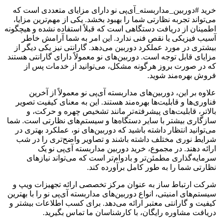
خرید #دوربین_مداربسته_آی‌پی نو دارای مزایای متعددی است که
می‌تواند تجربه نظارتی شما را بهبود بخشد. یکی از مهم‌ترین مزایا،
اطمینان از دریافت دستگاهی است که قبلاً استفاده نشده و هیچگونه
آسیب فیزیکی یا نقص فنی ندارد. این امر به شما آرامش خاطر
بیشتری در مورد عملکرد دوربین می‌دهد. گارانتی نیز یکی دیگر از
مزایای قابل توجه است. دوربین‌های نو معمولاً دارای گارانتی هستند
که در صورت بروز هرگونه مشکل، می‌توانید از خدمات پس از
فروش بهره‌مند شوید.
علاوه بر این، دوربین‌های مداربسته آی‌پی نو معمولاً از آخرین
فناوری‌ها و قابلیت‌ها بهره‌مند هستند. این به معنای کیفیت تصویر
بالاتر، قابلیت‌های پیشرفته‌تر مانند تشخیص چهره و حرکت، و
سازگاری بیشتر با سایر دستگاه‌ها و سیستم‌های نظارتی است. شما
می‌توانید انتظار داشته باشید که دوربین‌های نو، عملکرد بهتری در
شرایط نوری مختلف داشته باشند و تصاویر واضح‌تری را در شب
ارائه دهند. در مجموع، خرید دوربین مداربسته آی‌پی نو یک
سرمایه‌گذاری مطمئن‌تر و بادوام‌تر است که می‌تواند نیازهای
نظارتی شما را به طور کامل برآورده کند.
شرکت ارتباط ساز به عنوان مرکز تخصصی ارائه تجهیزات ویپ و
سیستم‌های امنیتی، انواع دوربین‌های مداربسته آی‌پی نو را با بهترین
کیفیت و گارانتی معتبر ارائه می‌دهد. برای کسب اطلاعات بیشتر و
دریافت مشاوره رایگان، با کارشناسان ما تماس بگیرید.