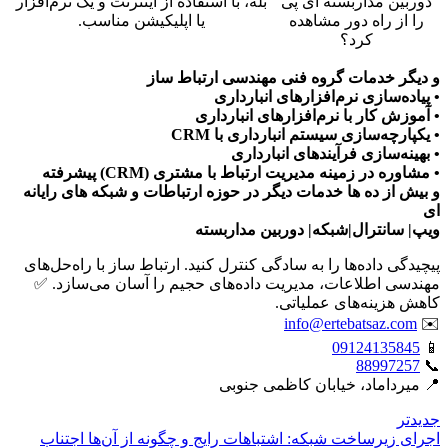
دوربین مداربسته آی پی
بله، با استفاده از اینترنت و یک نرم‌افزار
را از راه دور مشاهده
یا اپلیکیشن مناسب.
کرد؟
و دیگر خدمات گروه فنی مهندسی ارتباط ساز
• پیاده‌سازی نرم‌افزارهای انبارداری
• آموزش کار با نرم‌افزارهای انبارداری
• یکپارچه‌سازی سیستم انبارداری با CRM
• بهینه‌سازی فرآیندهای انبارداری
• مشاوره در زمینه مدیریت ارتباط با مشتری (CRM) پیشرفته
و بیش از ده ها خدمات دیگر در حوزه ارتباطات و شبکه های رایانه
ای
ویپ| سانترال|شبکه| دوربین مداربسته
پیچیدگی داده‌ها را به سادگی کنترل کنید. ارتباط ساز با راه‌حل‌های
مهندسی اطلاعات، مدیریت داده‌های حجیم را آسان می‌سازد. ✅
کاهش هزینه‌های عملیاتی.
info@ertebatsaz.com
✉️
09124135845
📱
88997257
📞
📍 میرداماد، خیابان کاظمی جنوبی
جدیدتر
اجرای زیرساخت شبکه: اشتباهات رایج و چگونه از آن‌ها اجتناب