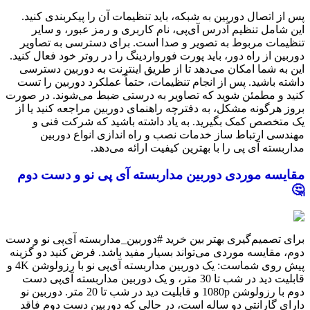
پس از اتصال دوربین به شبکه، باید تنظیمات آن را پیکربندی کنید.
این شامل تنظیم آدرس آی‌پی، نام کاربری و رمز عبور، و سایر
تنظیمات مربوط به تصویر و صدا است. برای دسترسی به تصاویر
دوربین از راه دور، باید پورت فورواردینگ را در روتر خود فعال کنید.
این به شما امکان می‌دهد تا از طریق اینترنت به دوربین دسترسی
داشته باشید. پس از انجام تنظیمات، حتماً عملکرد دوربین را تست
کنید و مطمئن شوید که تصاویر به درستی ضبط می‌شوند. در صورت
بروز هرگونه مشکل، به دفترچه راهنمای دوربین مراجعه کنید یا از
یک متخصص کمک بگیرید. به یاد داشته باشید که شرکت فنی و
مهندسی ارتباط ساز خدمات نصب و راه اندازی انواع دوربین
مداربسته آی پی را با بهترین کیفیت ارائه می‌دهد.
مقایسه موردی دوربین مداربسته آی پی نو و دست دوم
🤔
برای تصمیم‌گیری بهتر بین خرید #دوربین_مداربسته آی‌پی نو و دست
دوم، مقایسه موردی می‌تواند بسیار مفید باشد. فرض کنید دو گزینه
پیش روی شماست: یک دوربین مداربسته آی‌پی نو با رزولوشن 4K و
قابلیت دید در شب تا 30 متر، و یک دوربین مداربسته آی‌پی دست
دوم با رزولوشن 1080p و قابلیت دید در شب تا 20 متر. دوربین نو
دارای گارانتی دو ساله است، در حالی که دوربین دست دوم فاقد