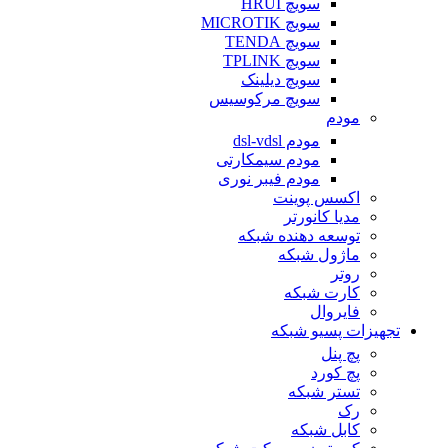
سویچ HRUI
سویچ MICROTIK
سویچ TENDA
سویچ TPLINK
سویچ دیلینک
سویچ مرکوسیس
مودم
مودم dsl-vdsl
مودم سیمکارتی
مودم فیبر نوری
اکسس پوینت
مدیا کانورتر
توسعه دهنده شبکه
ماژول شبکه
روتر
کارت شبکه
فایروال
تجهیزات پسیو شبکه
پچ پنل
پچ کورد
تستر شبکه
رک
کابل شبکه