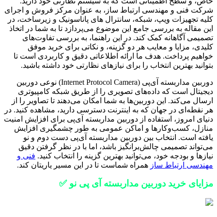
خاص، و سطح اطمینانی است که به سیستم نظارتی خود دارید.
شرکت فنی و مهندسی ارتباط ساز، به عنوان مرکز فروش و اجرای
کلیه تجهیزات ویپ، شبکه، سانترال های پاناسونیک و زیرساخت، در
این مقاله به بررسی جامع این موضوع می‌پردازد تا به شما در اتخاذ
تصمیمی آگاهانه کمک کند. در این راهنما، به بررسی تفاوت‌های
کلیدی، مزایا و معایب هر دو گزینه، و نکاتی برای خرید موفق
خواهیم پرداخت. هدف ما ارائه اطلاعاتی دقیق و کاربردی است تا
بتوانید بهترین انتخاب را برای نیازهای نظارتی خود داشته باشید.
دوربین مداربسته آی‌پی (Internet Protocol Camera) نوعی دوربین
دیجیتال است که داده‌های تصویری را از طریق شبکه کامپیوتری
ارسال می‌کند. این دوربین‌ها به شما امکان می‌دهند تا تصاویر را از
هر نقطه‌ای در جهان که به اینترنت دسترسی دارید، مشاهده کنید. در
دنیای امروز، استفاده از دوربین مداربسته آی‌پی برای افزایش امنیت
منازل، کسب‌وکارها و اماکن عمومی به طور چشمگیری افزایش
یافته است. انتخاب بین دوربین مداربسته آی‌پی دست دوم و نو
می‌تواند تصمیمی چالش‌برانگیز باشد، اما با در نظر گرفتن دقیق
نیازها و بودجه خود، می‌توانید بهترین گزینه را انتخاب کنید.
فنی و
مهندسی ارتباط ساز
همراه شماست تا در این مسیر یاریتان کند.
مزایای خرید دوربین مداربسته آی پی نو ✅