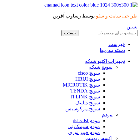
طراحی سایت و سئو
توسط رساوب آفرین
بستن
جستجو
فهرست
دسته بندی‌ها
تجهیزات اکتیو شبکه
سویچ شبکه
سویچ cisco
سویچ HRUI
سویچ MICROTIK
سویچ TENDA
سویچ TPLINK
سویچ دیلینک
سویچ مرکوسیس
مودم
مودم dsl-vdsl
مودم سیمکارتی
مودم فیبر نوری
اکسس پوینت