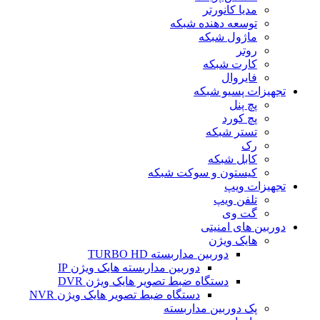
مدیا کانورتر
توسعه دهنده شبکه
ماژول شبکه
روتر
کارت شبکه
فایروال
تجهیزات پسیو شبکه
پچ پنل
پچ کورد
تستر شبکه
رک
کابل شبکه
کیستون و سوکت شبکه
تجهیزات ویپ
تلفن ویپ
گت وی
دوربین های امنیتی
هایک ویژن
دوربین مداربسته TURBO HD
دوربین مداربسته هایک ویژن IP
دستگاه ضبط تصویر هایک ویژن DVR
دستگاه ضبط تصویر هایک ویژن NVR
پک دوربین مداربسته