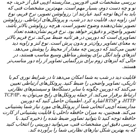
بررسی مشخصات فنی #دوربین_مداربسته آی‌پی قبل از خرید، چه
نو و چه دست دوم، بسیار مهم است. مهم‌ترین مشخصات فنی که
باید به آن‌ها توجه کنید عبارتند از: رزولوشن تصویر، نرخ فریم، نوع
لنز، زاویه دید، قابلیت دید در شب، و پروتکل‌های ارتباطی. رزولوشن
تصویر نشان‌دهنده وضوح تصویر است. هرچه رزولوشن بالاتر باشد،
تصویر واضح‌تر و دقیق‌تر خواهد بود. نرخ فریم نشان‌دهنده تعداد
تصاویری است که دوربین در هر ثانیه ضبط می‌کند. نرخ فریم بالاتر
به معنای تصاویر روان‌تر و بدون پرش است. نوع لنز و زاویه دید
تعیین می‌کنند که دوربین چه مقدار از محیط را پوشش می‌دهد.
لنزهای واید انگل برای پوشش مناطق وسیع مناسب هستند، در
حالی که لنزهای زوم برای بزرگنمایی تصاویر از راه دور مناسب‌تر
هستند.
قابلیت دید در شب به شما امکان می‌دهد تا در شرایط نوری کم یا
تاریکی، تصاویر واضحی را ضبط کنید. پروتکل‌های ارتباطی تعیین
می‌کنند که دوربین چگونه با سایر دستگاه‌ها و سیستم‌های نظارتی
ارتباط برقرار می‌کند. از جمله پروتکل‌های رایج می‌توان به TCP/IP،
HTTP، و RTSP اشاره کرد. اطمینان حاصل کنید که دوربین
مداربسته آی‌پی انتخابی شما از پروتکل‌های مورد نیاز شما پشتیبانی
می‌کند. همچنین، به میزان حافظه داخلی یا قابلیت پشتیبانی از کارت
حافظه توجه کنید تا بتوانید تصاویر ضبط شده را ذخیره کنید. با
بررسی دقیق این مشخصات فنی، می‌توانید دوربینی را انتخاب کنید
که به بهترین شکل نیازهای نظارتی شما را برآورده کند.