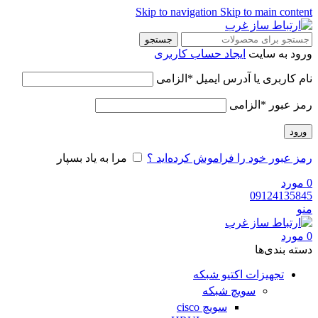
Skip to navigation
Skip to main content
جستجو
ورود به سایت
ایجاد حساب کاربری
نام کاربری یا آدرس ایمیل
*
الزامی
رمز عبور
*
الزامی
ورود
رمز عبور خود را فراموش کرده‌اید ؟
مرا به یاد بسپار
0
مورد
09124135845
منو
0
مورد
دسته‌ بندی‌ها
تجهیزات اکتیو شبکه
سویچ شبکه
سویچ cisco