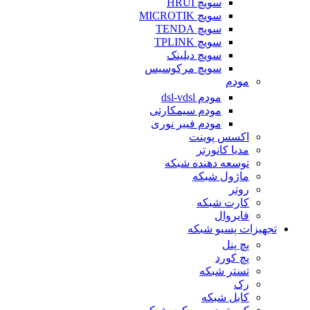
سویچ HRUI
سویچ MICROTIK
سویچ TENDA
سویچ TPLINK
سویچ دیلینک
سویچ مرکوسیس
مودم
مودم dsl-vdsl
مودم سیمکارتی
مودم فیبر نوری
اکسس پوینت
مدیا کانورتر
توسعه دهنده شبکه
ماژول شبکه
روتر
کارت شبکه
فایروال
تجهیزات پسیو شبکه
پچ پنل
پچ کورد
تستر شبکه
رک
کابل شبکه