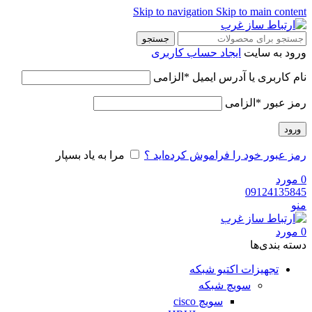
Skip to navigation
Skip to main content
جستجو
ورود به سایت
ایجاد حساب کاربری
نام کاربری یا آدرس ایمیل
*
الزامی
رمز عبور
*
الزامی
ورود
رمز عبور خود را فراموش کرده‌اید ؟
مرا به یاد بسپار
0
مورد
09124135845
منو
0
مورد
دسته‌ بندی‌ها
تجهیزات اکتیو شبکه
سویچ شبکه
سویچ cisco