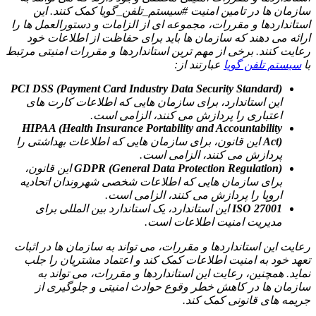
سازمان ها در تامین امنیت #سیستم_تلفن_گویا کمک کنند. این
استانداردها و مقررات، مجموعه ای از الزامات و دستورالعمل ها را
ارائه می دهند که سازمان ها باید برای حفاظت از اطلاعات خود
رعایت کنند. برخی از مهم ترین استانداردها و مقررات امنیتی مرتبط
با
سیستم تلفن گویا
عبارتند از:
PCI DSS (Payment Card Industry Data Security Standard)
این استاندارد، برای سازمان هایی که اطلاعات کارت های
اعتباری را پردازش می کنند، الزامی است.
HIPAA (Health Insurance Portability and Accountability
Act)
این قانون، برای سازمان هایی که اطلاعات بهداشتی را
پردازش می کنند، الزامی است.
GDPR (General Data Protection Regulation)
این قانون،
برای سازمان هایی که اطلاعات شخصی شهروندان اتحادیه
اروپا را پردازش می کنند، الزامی است.
ISO 27001
این استاندارد، یک استاندارد بین المللی برای
مدیریت امنیت اطلاعات است.
رعایت این استانداردها و مقررات، می تواند به سازمان ها در اثبات
تعهد خود به امنیت اطلاعات کمک کند و اعتماد مشتریان را جلب
نماید. همچنین، رعایت این استانداردها و مقررات، می تواند به
سازمان ها در کاهش خطر وقوع حوادث امنیتی و جلوگیری از
جریمه های قانونی کمک کند.