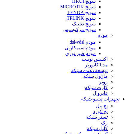
سویچ HRUI
سویچ MICROTIK
سویچ TENDA
سویچ TPLINK
سویچ دیلینک
سویچ مرکوسیس
مودم
مودم dsl-vdsl
مودم سیمکارتی
مودم فیبر نوری
اکسس پوینت
مدیا کانورتر
توسعه دهنده شبکه
ماژول شبکه
روتر
کارت شبکه
فایروال
تجهیزات پسیو شبکه
پچ پنل
پچ کورد
تستر شبکه
رک
کابل شبکه