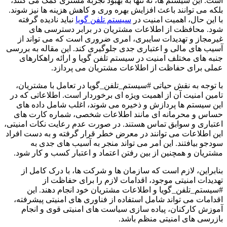
است. این سیستم ها، نه تنها به بهبود تجربه مشتری کمک می کنند،
بلکه می توانند باعث افزایش بهره وری و کاهش هزینه ها نیز شوند.
با این حال، اهمیت امنیت در
سیستم تلفن گویا
نباید نادیده گرفته
شود. محافظت از اطلاعات مشتریان در برابر دسترسی های
غیرمجاز و تهدیدات سایبری، امری ضروری است که می تواند از
آسیب های مالی و اعتباری جدی جلوگیری کند. این مقاله به بررسی
جنبه های مختلف امنیت در سیستم تلفن گویا و ارائه راهکارهای
عملی برای حفاظت از اطلاعات مشتریان می پردازد.
با توجه به نقش حیاتی #سیستم_تلفن_گویا در تعامل با مشتریان،
تامین امنیت آن از اهمیت ویژه ای برخوردار است. اطلاعاتی که در
این سیستم ها پردازش و ذخیره می شوند، اغلب شامل داده های
حساس و محرمانه ای مانند اطلاعات شخصی، شماره کارت های
اعتباری و سوابق تماس هستند. در صورت عدم رعایت نکات امنیتی،
این اطلاعات می توانند در معرض خطر قرار گرفته و به دست افراد
سودجو بیافتند. این امر می تواند منجر به آسیب های جدی به
مشتریان و همچنین از بین رفتن اعتماد و اعتبار کسب و کار شود.
بنابراین، لازم است که سازمان ها و شرکت ها، با درک کامل از
تهدیدات امنیتی موجود، اقدامات لازم را برای حفاظت از
#سیستم_تلفن_گویا و اطلاعات مشتریان خود انجام دهند. این
اقدامات می تواند شامل استفاده از فناوری های امنیتی پیشرفته،
آموزش کارکنان، پیاده سازی سیاست های امنیتی قوی و انجام
بازرسی های امنیتی منظم باشد.