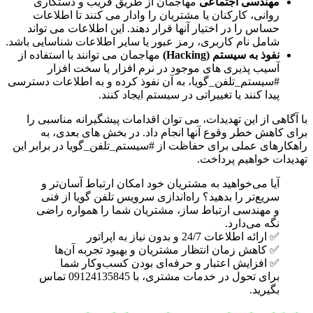
مهندسی اجتماعی
مهاجمان از طریق فریب و دستکاری
روانی، کارکنان یا مشتریان را وادار می کنند تا اطلاعات
حساس را در اختیار آنها قرار دهند. این اطلاعات می تواند
شامل نام کاربری، رمز عبور یا سایر اطلاعات شناسایی باشد.
نفوذ به سیستم (Hacking)
مهاجمان می توانند با استفاده از
آسیب پذیری های موجود در نرم افزار یا سخت افزار
#سیستم_تلفن_گویا، به آن نفوذ کرده و به اطلاعات دسترسی
پیدا کنند یا تغییراتی در سیستم ایجاد کنند.
با آگاهی از این تهدیدات، می توان اقدامات پیشگیرانه مناسبی را
برای کاهش خطر وقوع آنها انجام داد. در بخش های بعدی، به
راهکارهای عملی برای حفاظت از #سیستم_تلفن_گویا در برابر این
تهدیدات خواهیم پرداخت.
آیا می‌خواهید به مشتریان خود امکان ارتباط آسان‌تر و
سریع‌تر را بدهید؟ راه‌اندازی سرویس تلفن گویا از فنی
و مهندسی ارتباط ساز، مشتریان شما را همواره راضی
نگه می‌دارد.
✅ ارائه اطلاعات 24/7 و بدون نیاز به اپراتور
✅ کاهش زمان انتظار مشتریان و بهبود تجربه آن‌ها
✅ افزایش اعتبار و حرفه‌ای بودن کسب‌وکار شما
برای تحول در خدمات مشتری، با 09124135845 تماس
بگیرید.