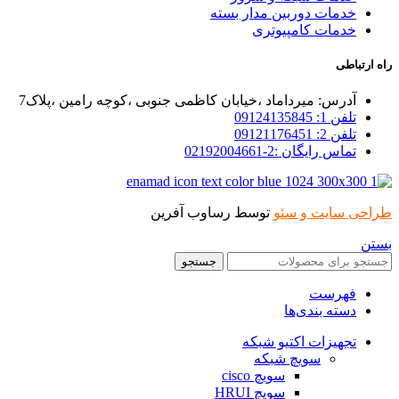
خدمات دوربین مدار بسته
خدمات کامپیوتری
راه ارتباطی
آدرس: میرداماد ،خیابان کاظمی جنوبی ،کوچه رامین ،پلاک7
تلفن 1: 09124135845
تلفن 2: 09121176451
تماس رایگان :2-02192004661
طراحی سایت و سئو
توسط رساوب آفرین
بستن
جستجو
فهرست
دسته بندی‌ها
تجهیزات اکتیو شبکه
سویچ شبکه
سویچ cisco
سویچ HRUI