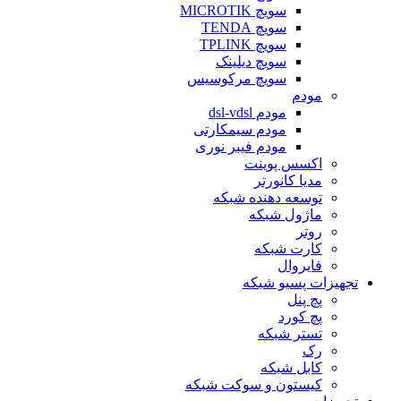
سویچ MICROTIK
سویچ TENDA
سویچ TPLINK
سویچ دیلینک
سویچ مرکوسیس
مودم
مودم dsl-vdsl
مودم سیمکارتی
مودم فیبر نوری
اکسس پوینت
مدیا کانورتر
توسعه دهنده شبکه
ماژول شبکه
روتر
کارت شبکه
فایروال
تجهیزات پسیو شبکه
پچ پنل
پچ کورد
تستر شبکه
رک
کابل شبکه
کیستون و سوکت شبکه