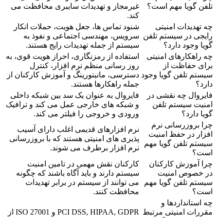
تلفن گویا مهم است؟
غیرمجاز و تهدیدات سایبری محافظت می
کند.
چه تهدیدات امنیتی
شنود تماس ها، جعل هویت، حملات انکار
رایجی در سیستم تلفن
سرویس، مهندسی اجتماعی و نفوذ به
گویا وجود دارد؟
سیستم از جمله تهدیدات رایج هستند.
چه راهکارهای امنیتی
استفاده از رمزنگاری، احراز هویت قوی، به
برای حفاظت از
روز رسانی منظم نرم افزار، کنترل
سیستم تلفن گویا وجود
دسترسی، مانیتورینگ و آموزش کارکنان از
دارد؟
جمله راهکارها هستند.
فایروال چه نقشی در
فایروال به عنوان یک سد بین شبکه داخلی
امنیت سیستم تلفن
و شبکه های خارجی عمل می کند و ترافیک
گویا دارد؟
ورودی و خروجی را فیلتر می کند.
چرا بروزرسانی نرم
نرم افزارهای قدیمی اغلب دارای آسیب
افزار در حفظ امنیت
پذیری های امنیتی هستند که با بروزرسانی
سیستم تلفن گویا مهم
نرم افزار برطرف می شوند.
است؟
چرا آموزش کارکنان
کارکنان نقش مهمی در تامین امنیت
در خصوص امنیت
سیستم دارند و باید آگاه باشند که چگونه
سیستم تلفن گویا مهم
می توانند از سیستم در برابر تهدیدات
است؟
محافظت کنند.
چه استانداردها و
مقررات امنیتی مرتبط
PCI DSS, HIPAA, GDPR و ISO 27001 از