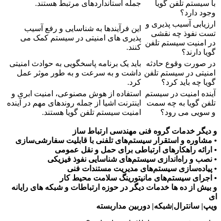
با سیستم تلفن گویا
جمله استانداردهای مرتبط هستند.
وجود دارد؟
ارزیابی آسیب پذیری و
این فرآیندها به شناسایی و رفع آسیب
تست نفوذ چه نقشی
پذیری های امنیتی در سیستم کمک می
در امنیت سیستم تلفن
کنند.
گویا دارند؟
در صورت وقوع حادثه
باید یک برنامه پاسخگویی به حوادث امنیتی
امنیتی در سیستم تلفن
داشت و به سرعت و به طور موثر عمل
گویا چه باید کرد؟
کرد.
آینده امنیت در سیستم
استفاده از هوش مصنوعی، امنیت ابری و
تلفن گویا به چه سمت
اینترنت اشیا از جمله روندهای مهم در آینده
و سویی می رود؟
امنیت سیستم تلفن گویا هستند.
و دیگر خدمات گروه فنی مهندسی ارتباط ساز
• مشاوره و استقرار سیستم‌های تلفنی با قابلیت سفارشی‌سازی
• ارائه راهکارهای ارتباطی برای حمل و نقل عمومی
• نصب و راه‌اندازی سیستم‌های شناسایی نفوذ فیزیکی
• پیاده‌سازی سیستم‌های مدیریت مستندات فنی
• اجرای سیستم‌های مانیتورینگ سلامت محیط کار
و بیش از ده ها خدمات دیگر در حوزه ارتباطات و شبکه های رایانه
ای
ویپ| سانترال|شبکه| دوربین مداربسته