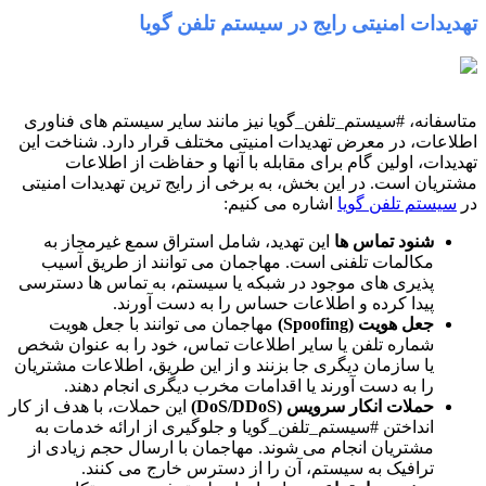
تهدیدات امنیتی رایج در سیستم تلفن گویا
متاسفانه، #سیستم_تلفن_گویا نیز مانند سایر سیستم های فناوری
اطلاعات، در معرض تهدیدات امنیتی مختلف قرار دارد. شناخت این
تهدیدات، اولین گام برای مقابله با آنها و حفاظت از اطلاعات
مشتریان است. در این بخش، به برخی از رایج ترین تهدیدات امنیتی
در
سیستم تلفن گویا
اشاره می کنیم:
شنود تماس ها
این تهدید، شامل استراق سمع غیرمجاز به
مکالمات تلفنی است. مهاجمان می توانند از طریق آسیب
پذیری های موجود در شبکه یا سیستم، به تماس ها دسترسی
پیدا کرده و اطلاعات حساس را به دست آورند.
جعل هویت (Spoofing)
مهاجمان می توانند با جعل هویت
شماره تلفن یا سایر اطلاعات تماس، خود را به عنوان شخص
یا سازمان دیگری جا بزنند و از این طریق، اطلاعات مشتریان
را به دست آورند یا اقدامات مخرب دیگری انجام دهند.
حملات انکار سرویس (DoS/DDoS)
این حملات، با هدف از کار
انداختن #سیستم_تلفن_گویا و جلوگیری از ارائه خدمات به
مشتریان انجام می شوند. مهاجمان با ارسال حجم زیادی از
ترافیک به سیستم، آن را از دسترس خارج می کنند.