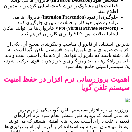
تشخیص نفوذ (Intrusion Detection)
فایروال ها می توانند
فعالیت های مشکوک را در شبکه شناسایی کرده و به مدیران
اطلاع دهند.
جلوگیری از نفوذ (Intrusion Prevention)
فایروال ها می
توانند به طور خودکار از حملات سایبری جلوگیری کنند.
VPN (Virtual Private Network)
فایروال ها می توانند امکان
ایجاد اتصالات امن VPN را برای کاربران فراهم کنند.
بنابراین، استفاده از فایروال مناسب و پیکربندی صحیح آن، یکی از
اقدامات ضروری برای تامین امنیت #سیستم_تلفن_گویا است. به
یاد داشته باشید که فایروال، تنها یکی از لایه های امنیتی است و باید
با سایر راهکارها، مانند رمزنگاری و احراز هویت قوی، ترکیب شود تا
یک سیستم امنیتی جامع ایجاد شود.
اهمیت بروزرسانی نرم افزار در حفظ امنیت
سیستم تلفن گویا
بروزرسانی نرم افزار #سیستم_تلفن_گویا، یکی از مهم ترین
اقداماتی است که باید به طور منظم انجام شود. نرم افزارهای
قدیمی، اغلب دارای آسیب پذیری های امنیتی هستند که می توانند
توسط مهاجمان مورد سوء استفاده قرار گیرند. این آسیب پذیری ها،