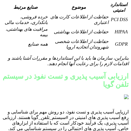
استاندارد
موضوع
صنایع مرتبط
امنیتی
حفاظت از اطلاعات کارت های
خرده فروشی،
PCI DSS
اعتباری
بانکداری، خدمات مالی
مراقبت های بهداشتی،
HIPAA
حفاظت از اطلاعات بهداشتی
بیمه
حفاظت از اطلاعات شخصی
GDPR
همه صنایع
شهروندان اتحادیه اروپا
بنابراین، سازمان ها باید با این استانداردها و مقررات آشنا باشند و
اقدامات لازم را برای رعایت آنها انجام دهند.
ارزیابی آسیب پذیری و تست نفوذ در سیستم
تلفن گویا
ارزیابی آسیب پذیری و تست نفوذ، دو روش مهم برای شناسایی و
رفع آسیب پذیری های امنیتی در #سیستم_تلفن_گویا هستند. ارزیابی
آسیب پذیری، یک فرآیند خودکار است که با استفاده از ابزارهای
خاص، آسیب پذیری های احتمالی را در سیستم شناسایی می کند.