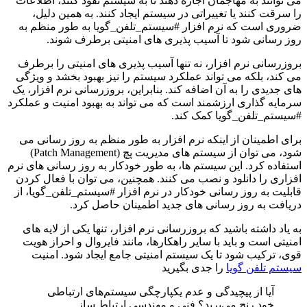
می توانند به مهاجمان اجازه دهند تا به سیستم نفوذ کنند، اطلاعات
را سرقت کنند یا تغییراتی در سیستم ایجاد کنند. به همین دلیل،
ضروری است که نرم افزار #سیستم_تلفن_گویا به طور منظم به
روز رسانی شود تا آسیب پذیری های امنیتی برطرف شوند.
بروزرسانی نرم افزار، نه تنها آسیب پذیری های امنیتی را برطرف
می کند، بلکه می تواند عملکرد سیستم را نیز بهبود بخشد و ویژگی
های جدیدی را به آن اضافه کند. بنابراین، بروزرسانی نرم افزار، یک
سرمایه گذاری ارزشمند است که می تواند به بهبود امنیت و عملکرد
#سیستم_تلفن_گویا کمک کند.
برای اطمینان از اینکه نرم افزار به طور منظم به روز رسانی می
شود، می توان از سیستم های مدیریت پچ (Patch Management)
استفاده کرد. این سیستم ها، به طور خودکار به روز رسانی های نرم
افزاری را دانلود و نصب می کنند. همچنین، می توان با فعال کردن
قابلیت به روز رسانی خودکار در نرم افزار #سیستم_تلفن_گویا، از
دریافت به روز رسانی های جدید اطمینان حاصل کرد.
به یاد داشته باشید که بروزرسانی نرم افزار، تنها یکی از لایه های
امنیتی است و باید با سایر راهکارها، مانند فایروال و احراز هویت
قوی، ترکیب شود تا یک سیستم امنیتی جامع ایجاد شود. امنیت
سیستم تلفن گویا
را جدی بگیرید
آیا از پیچیدگی و عدم یکپارچگی سیستم‌های ارتباطی
خود رنج می‌برید؟ فنی و مهندسی ارتباط ساز