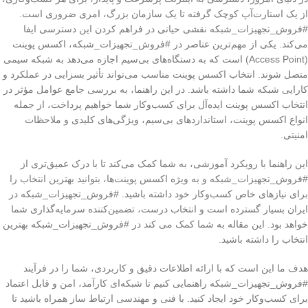
از یک استارت‌آپ کوچک گرفته تا یک سازمان بزرگ، امری ضروری است.
#فروش_تجهیزات_شبکه نقشی حیاتی در فراهم کردن این دسترسی ایفا
می‌کند. یکی از مهم‌ترین عناصر در #فروش_تجهیزات_شبکه، اکسس پوینت
(Access Point) است که به دستگاه‌های بی‌سیم اجازه می‌دهد به شبکه سیمی
متصل شوند. انتخاب اکسس پوینت مناسب می‌تواند تأثیر بسزایی در عملکرد و
کارایی شبکه شما داشته باشد. در این راهنما، به بررسی جامع عوامل مؤثر در
انتخاب اکسس پوینت ایده‌آل برای کسب‌وکار شما خواهیم پرداخت، از جمله
انواع اکسس پوینت، استانداردهای بی‌سیم، ویژگی‌های کلیدی و ملاحظات
امنیتی.
این راهنما با رویکرد آموزشی، به شما کمک می‌کند تا با درک عمیق‌تری از
#فروش_تجهیزات_شبکه و به ویژه اکسس پوینت‌ها، بتوانید بهترین انتخاب را
برای نیازهای خاص کسب‌وکار خود داشته باشید. #فروش_تجهیزات_شبکه در
ایران بسیار گسترده است و انتخاب درست، تضمین‌کننده سرمایه‌گذاری شما
خواهد بود. این مقاله به شما کمک می کند در #فروش_تجهیزات_شبکه بهترین
انتخاب را داشته باشید.
هدف ما این است که با ارائه اطلاعات دقیق و کاربردی، شما را در فرآیند
#فروش_تجهیزات_شبکه راهنمایی کنیم تا شبکه‌ای کارآمد، امن و قابل اعتماد
برای کسب‌وکار خود ایجاد کنید. با فنی و مهندسی ارتباط ساز همراه باشید تا