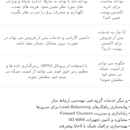
بودجه مناسب
بودجه باید با توجه به نیازها، اندازه شبکه و ویژگی
برای خرید
های مورد نظر تعیین شود. هزینه های نصب،
اکسس پوینت
نگهداری و مصرف برق را نیز در نظر بگیرید.
تعیین کنم؟
آیا نیاز به خدمات
پس از فروش
داشتن گارانتی و خدمات پس از فروش می تواند در
برای اکسس
صورت بروز مشکل، بسیار مفید باشد.
پوینت دارم؟
چگونه می توانم
با استفاده از پروتکل WPA3، رمزگذاری داده ها و
از امنیت شبکه
تنظیم رمز عبور قوی می توانید از امنیت شبکه بی
بی سیم خود
سیم خود مطمئن شوید.
مطمئن شوم؟
• و دیگر خدمات گروه فنی مهندسی ارتباط ساز
• پیاده‌سازی راهکارهای Load Balancing برای سرورها
• راه‌اندازی و مدیریت Firewall Clusters
• مشاوره و تامین تجهیزات SD-WAN
• بهینه‌سازی ترافیک شبکه با QoS پیشرفته