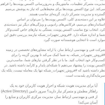
مدیریت متمرکز تنظیمات، مانیتورینگ و به‌روزرسانی اکسس پوینت‌ها را فراهم
می‌کند. این نوع اکسس پوینت‌ها برای محیط‌هایی که نیاز به پوشش بی‌سیم
گسترده و مدیریت متمرکز دارند، گزینه‌ای مناسب هستند.
علاوه بر این دسته‌بندی کلی، اکسس پوینت‌ها را می‌توان بر اساس
استانداردهای بی‌سیم، فرکانس‌های رادیویی و ویژگی‌های دیگر نیز دسته‌بندی
کرد. انتخاب نوع مناسب اکسس پوینت، بستگی به نیازهای خاص کسب‌وکار
شما و اندازه شبکه دارد. #فروش_تجهیزات_شبکه نیازمند بررسی دقیق این
موارد است تا انتخابی هوشمندانه صورت گیرد.
شرکت فنی و مهندسی ارتباط ساز، با ارائه مشاوره‌های تخصصی در زمینه
#فروش_تجهیزات_شبکه، به شما کمک می‌کند تا بهترین گزینه را برای
کسب‌وکار خود انتخاب کنید. ما با در نظر گرفتن نیازهای شما، مناسب‌ترین
اکسس پوینت را پیشنهاد می‌دهیم تا شبکه‌ای پایدار و کارآمد داشته باشید. در
نظر داشته باشید که #فروش_تجهیزات_شبکه تنها یک معامله نیست، بلکه یک
سرمایه‌گذاری بلندمدت است.
آیا برای مدیریت هویت شبکه و احراز هویت کاربران خود به یک
راهکار مطمئن و متمرکز نیاز دارید؟ سرور دامین (Active Directory)
از فنی و مهندسی ارتباط ساز، مدیریت مرکزی کاربران و منابع را
آسان می‌کند!