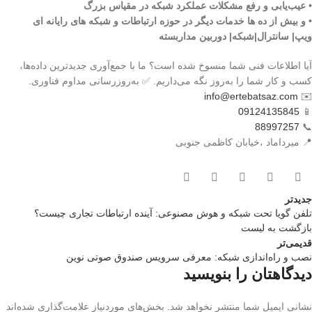
• عیب‌یابی و رفع مشکلات عملکرد شبکه در مقیاس بزرگ
• و بیش از ده ها خدمات دیگر در حوزه ارتباطات و شبکه های رایانه ای
ویپ| سانترال|شبکه| دوربین مداربسته
آیا اطلاعات فنی شما منسوخ شده است؟ ما با جمع‌آوری جدیدترین داده‌ها،
کسب و کار شما را به‌روز نگه می‌داریم. ✅ به‌روزرسانی مداوم فناوری.
info@ertebatsaz.com
✉️
09124135845
📱
88997257
📞
📍 میرداماد ،خیابان کاظمی جنوبی
جدیدتر
تلفن گویا تحت شبکه و هوش مصنوعی: آینده ارتباطات تجاری چیست؟
بازگشت بە لیست
قدیمی‌تر
نصب و راه‌اندازی شبکه: معرفی سرویس صندوق صوتی نوین
دیدگاهتان را بنویسید
نشانی ایمیل شما منتشر نخواهد شد.
بخش‌های موردنیاز علامت‌گذاری شده‌اند