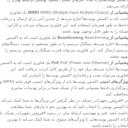
ارائه می‌دهند.
پشتیبانی از MIMO
MIMO (Multiple-Input Multiple-Output) یک فناوری
است که به اکسس پوینت‌ها اجازه می‌دهد از چندین آنتن برای ارسال و دریافت
داده‌ها به طور همزمان استفاده کنند. این فناوری می‌تواند سرعت و کارایی
شبکه را به طور قابل توجهی بهبود بخشد.
پشتیبانی از Beamforming
Beamforming یک فناوری است که به اکسس
پوینت‌ها اجازه می‌دهد سیگنال بی‌سیم را به طور مستقیم به سمت دستگاه‌های
بی‌سیم ارسال کنند. این فناوری می‌تواند قدرت سیگنال و پوشش بی‌سیم را
بهبود بخشد.
پشتیبانی از PoE
PoE (Power over Ethernet) یک فناوری است که به اکسس
پوینت‌ها اجازه می‌دهد برق خود را از طریق کابل اترنت دریافت کنند. این
فناوری می‌تواند نصب و راه‌اندازی اکسس پوینت‌ها را آسان‌تر کند.
ویژگی‌های امنیتی
اکسس پوینت‌ها باید از ویژگی‌های امنیتی قوی مانند WPA3 و
رمزگذاری داده‌ها پشتیبانی کنند تا از شبکه شما در برابر تهدیدات سایبری
محافظت کنند.
در #فروش_تجهیزات_شبکه، در نظر گرفتن این ویژگی‌ها به شما کمک می‌کند
تا اکسس پوینتی را انتخاب کنید که به بهترین نحو با نیازهای شما مطابقت
داشته باشد. فنی و مهندسی ارتباط ساز، در زمینه #فروش_تجهیزات_شبکه، با
ارائه اکسس پوینت‌هایی با ویژگی‌های متنوع، به شما کمک می‌کند تا بهترین
انتخاب را داشته باشید.