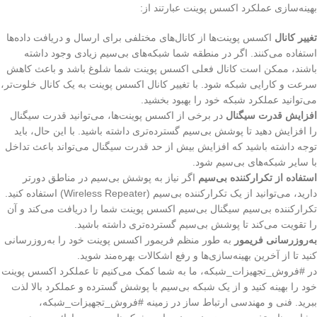
بهینه‌سازی عملکرد اکسس پوینت عبارتند از:
تغییر کانال
اکسس پوینت‌ها از کانال‌های مختلفی برای ارسال و دریافت داده‌ها
استفاده می‌کنند. اگر در منطقه شما شبکه‌های بی‌سیم زیادی وجود داشته
باشند، ممکن است کانال فعلی اکسس پوینت شما شلوغ باشد و باعث کاهش
سرعت و کارایی شبکه شود. با تغییر کانال اکسس پوینت به یک کانال خلوت‌تر،
می‌توانید عملکرد شبکه خود را بهبود بخشید.
افزایش قدرت سیگنال
در برخی از اکسس پوینت‌ها، می‌توانید قدرت سیگنال
را افزایش دهید تا پوشش بی‌سیم گسترده‌تری داشته باشید. با این حال، باید
توجه داشته باشید که افزایش بیش از حد قدرت سیگنال می‌تواند باعث تداخل
با سایر شبکه‌های بی‌سیم شود.
استفاده از تکرارکننده بی‌سیم
اگر نیاز به پوشش بی‌سیم در مناطق دورتر
دارید، می‌توانید از یک تکرارکننده بی‌سیم (Wireless Repeater) استفاده کنید.
تکرارکننده بی‌سیم سیگنال بی‌سیم اکسس پوینت شما را دریافت می‌کند و آن
را تقویت می‌کند تا پوشش بی‌سیم گسترده‌تری داشته باشید.
به‌روزرسانی فریمور
به طور منظم فریمور اکسس پوینت خود را به‌روزرسانی
کنید تا از آخرین بهینه‌سازی‌ها و رفع اشکالات بهره‌مند شوید.
در #فروش_تجهیزات_شبکه، ما به شما کمک می‌کنیم تا عملکرد اکسس پوینت
خود را بهینه کنید و از یک شبکه بی‌سیم با پوشش گسترده و عملکرد بالا لذت
ببرید. فنی و مهندسی ارتباط ساز در زمینه #فروش_تجهیزات_شبکه،