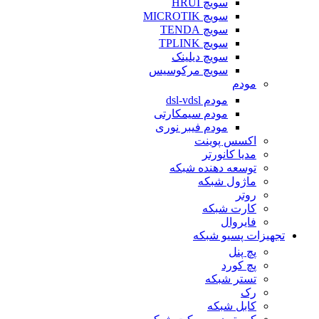
سویچ HRUI
سویچ MICROTIK
سویچ TENDA
سویچ TPLINK
سویچ دیلینک
سویچ مرکوسیس
مودم
مودم dsl-vdsl
مودم سیمکارتی
مودم فیبر نوری
اکسس پوینت
مدیا کانورتر
توسعه دهنده شبکه
ماژول شبکه
روتر
کارت شبکه
فایروال
تجهیزات پسیو شبکه
پچ پنل
پچ کورد
تستر شبکه
رک
کابل شبکه