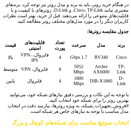
در هنگام خرید روتر، باید به برند و مدل روتر نیز توجه کرد. برندهای
معتبری مانند Cisco، TP-Link، و D-Link، روترهای با کیفیت و با
قابلیت‌های متنوعی را ارائه می‌دهند. قبل از خرید، بهتر است نظرات
کاربران دیگر را در مورد مدل‌های مختلف روتر مطالعه کنید.
جدول مقایسه روترها:
تعداد
قابلیت‌های
برند
مدل
سرعت
قیمت
پورت
امنیتی
فایروال، VPN،
4
1.7 Gbps
RV340
Cisco
بالا
IPS
5952
Archer
TP-
8
فایروال، VPN
متوسط
Mbps
AX6000
Link
1800
D-
DIR-X1860
4
فایروال
پایین
Mbps
Link
با توجه به این نکات و بررسی دقیق نیازهای شبکه خود، می‌توانید
بهترین روتر را برای شبکه خود انتخاب کنید.
#فروش_تجهیزات_شبکه، به ویژه روترها، نیازمند دقت در انتخاب
مدل مناسب با توجه به نیازهای خاص هر شبکه است.
انتخاب سوئیچ مناسب برای شبکه‌های کوچک و بزرگ