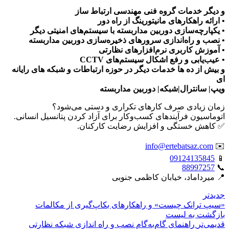
و دیگر خدمات گروه فنی مهندسی ارتباط ساز
• ارائه راهکارهای مانیتورینگ از راه دور
• یکپارچه‌سازی دوربین مداربسته با سیستم‌های امنیتی دیگر
• نصب و راه‌اندازی سرورهای ذخیره‌سازی دوربین مداربسته
• آموزش کاربری نرم‌افزارهای نظارتی
• عیب‌یابی و رفع اشکال سیستم‌های CCTV
و بیش از ده ها خدمات دیگر در حوزه ارتباطات و شبکه های رایانه
ای
ویپ| سانترال|شبکه| دوربین مداربسته
زمان زیادی صرف کارهای تکراری و دستی می‌شود؟
اتوماسیون فرآیندهای کسب‌وکار برای آزاد کردن پتانسیل انسانی.
✅ کاهش خستگی و افزایش رضایت کارکنان.
info@ertebatsaz.com
✉️
09124135845
📱
88997257
📞
📍 میرداماد، خیابان کاظمی جنوبی
جدیدتر
«سیپ ترانک چیست» و راهکارهای بکاپ‌گیری از مکالمات
بازگشت بە لیست
قدیمی‌تر
راهنمای گام‌به‌گام نصب و راه اندازی شبکه نظارتی