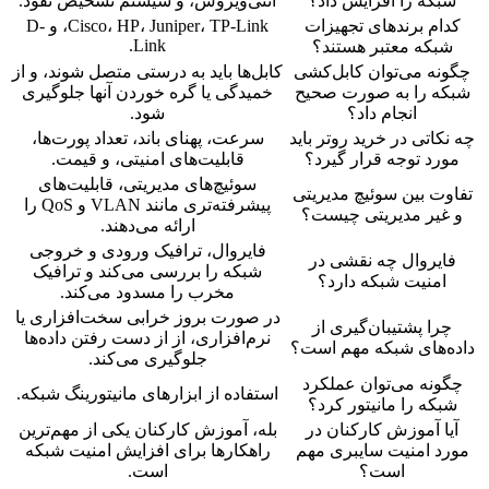
شبکه را افزایش داد؟
آنتی‌ویروس، و سیستم تشخیص نفوذ.
کدام برندهای تجهیزات
Cisco، HP، Juniper، TP-Link، و D-
Link.
شبکه معتبر هستند؟
چگونه می‌توان کابل‌کشی
کابل‌ها باید به درستی متصل شوند، و از
شبکه را به صورت صحیح
خمیدگی یا گره خوردن آنها جلوگیری
انجام داد؟
شود.
چه نکاتی در خرید روتر باید
سرعت، پهنای باند، تعداد پورت‌ها،
مورد توجه قرار گیرد؟
قابلیت‌های امنیتی، و قیمت.
سوئیچ‌های مدیریتی، قابلیت‌های
تفاوت بین سوئیچ مدیریتی
پیشرفته‌تری مانند VLAN و QoS را
و غیر مدیریتی چیست؟
ارائه می‌دهند.
فایروال، ترافیک ورودی و خروجی
فایروال چه نقشی در
شبکه را بررسی می‌کند و ترافیک
امنیت شبکه دارد؟
مخرب را مسدود می‌کند.
در صورت بروز خرابی سخت‌افزاری یا
چرا پشتیبان‌گیری از
نرم‌افزاری، از از دست رفتن داده‌ها
داده‌های شبکه مهم است؟
جلوگیری می‌کند.
چگونه می‌توان عملکرد
استفاده از ابزارهای مانیتورینگ شبکه.
شبکه را مانیتور کرد؟
آیا آموزش کارکنان در
بله، آموزش کارکنان یکی از مهم‌ترین
مورد امنیت سایبری مهم
راهکارها برای افزایش امنیت شبکه
است؟
است.