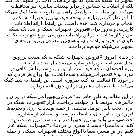
#تجهیزات_شبکه مناسب، نه تنها ارتباطات داخلی را تسهیل می‌کنند،
بلکه از اطلاعات حساس در برابر تهدیدات سایبری نیز محافظت
می‌کنند. این مقاله به عنوان یک راهنمای جامع، به شما کمک می‌کند
تا با در نظر گرفتن نیازها و بودجه خود، بهترین تجهیزات شبکه را
انتخاب و خریداری کنید. هدف اصلی این راهنما، ارائه اطلاعات
کاربردی و به‌روز برای #فروش_تجهیزات_شبکه و ایجاد یک شبکه
امن و کارآمد است. در این راهنما، به بررسی انواع تجهیزات، نکات
کلیدی در خرید و راه‌اندازی، و همچنین معرفی برترین برندهای
#تجهیزات_شبکه خواهیم پرداخت.
در دنیای امروز، #فروش_تجهیزات_شبکه به یک صنعت پررونق
تبدیل شده است، زیرا هر سازمانی به دنبال ایجاد یا ارتقاء
زیرساخت‌های شبکه خود است. از این رو، داشتن دانش کافی در
مورد انواع #تجهیزات_شبکه و نحوه انتخاب آنها، برای هر فردی که
در حوزه IT فعالیت می‌کند، ضروری است. این راهنما، به شما کمک
می‌کند تا با اطمینان بیشتری در این حوزه قدم بردارید.
در این مقاله، به طور خاص به #فروش_تجهیزات_شبکه در ایران و
چالش‌های مرتبط با آن خواهیم پرداخت. بازار #تجهیزات_شبکه در
ایران، تحت تأثیر عوامل مختلفی از جمله نوسانات ارزی و تحریم‌ها
قرار دارد. با این حال، با انتخاب درست و استفاده از مشاوره
تخصصی، می‌توانید بهترین تجهیزات را با مناسب‌ترین قیمت تهیه
کنید. با ما همراه باشید تا سفری را در دنیای #تجهیزات_شبکه آغاز
کنیم. در این مسیر، شما با انواع مختلف #تجهیزات_شبکه، از جمله