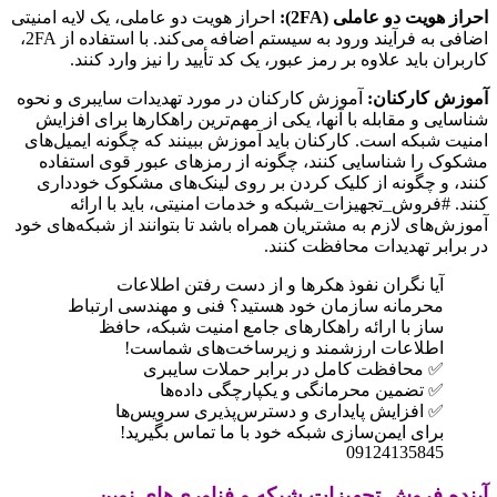
احراز هویت دو عاملی (2FA):
احراز هویت دو عاملی، یک لایه امنیتی
اضافی به فرآیند ورود به سیستم اضافه می‌کند. با استفاده از 2FA،
کاربران باید علاوه بر رمز عبور، یک کد تأیید را نیز وارد کنند.
آموزش کارکنان:
آموزش کارکنان در مورد تهدیدات سایبری و نحوه
شناسایی و مقابله با آنها، یکی از مهم‌ترین راهکارها برای افزایش
امنیت شبکه است. کارکنان باید آموزش ببینند که چگونه ایمیل‌های
مشکوک را شناسایی کنند، چگونه از رمزهای عبور قوی استفاده
کنند، و چگونه از کلیک کردن بر روی لینک‌های مشکوک خودداری
کنند. #فروش_تجهیزات_شبکه و خدمات امنیتی، باید با ارائه
آموزش‌های لازم به مشتریان همراه باشد تا بتوانند از شبکه‌های خود
در برابر تهدیدات محافظت کنند.
آیا نگران نفوذ هکرها و از دست رفتن اطلاعات
محرمانه سازمان خود هستید؟ فنی و مهندسی ارتباط
ساز با ارائه راهکارهای جامع امنیت شبکه، حافظ
اطلاعات ارزشمند و زیرساخت‌های شماست!
✅ محافظت کامل در برابر حملات سایبری
✅ تضمین محرمانگی و یکپارچگی داده‌ها
✅ افزایش پایداری و دسترس‌پذیری سرویس‌ها
برای ایمن‌سازی شبکه خود با ما تماس بگیرید!
09124135845
آینده فروش تجهیزات شبکه و فناوری‌های نوین