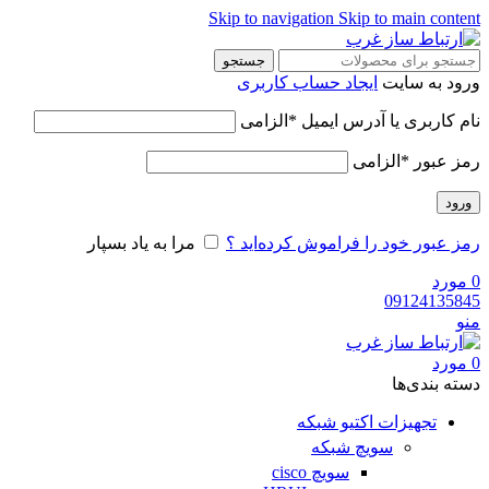
Skip to navigation
Skip to main content
جستجو
ورود به سایت
ایجاد حساب کاربری
نام کاربری یا آدرس ایمیل
*
الزامی
رمز عبور
*
الزامی
ورود
رمز عبور خود را فراموش کرده‌اید ؟
مرا به یاد بسپار
0
مورد
09124135845
منو
0
مورد
دسته‌ بندی‌ها
تجهیزات اکتیو شبکه
سویچ شبکه
سویچ cisco