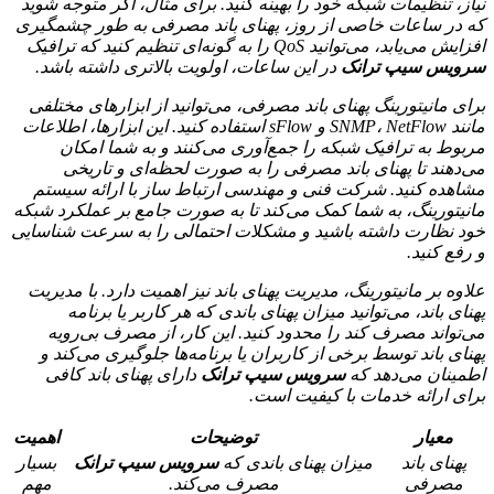
نیاز، تنظیمات شبکه خود را بهینه کنید. برای مثال، اگر متوجه شوید
که در ساعات خاصی از روز، پهنای باند مصرفی به طور چشمگیری
افزایش می‌یابد، می‌توانید QoS را به گونه‌ای تنظیم کنید که ترافیک
سرویس سیپ ترانک
در این ساعات، اولویت بالاتری داشته باشد.
برای مانیتورینگ پهنای باند مصرفی، می‌توانید از ابزارهای مختلفی
مانند SNMP، NetFlow و sFlow استفاده کنید. این ابزارها، اطلاعات
مربوط به ترافیک شبکه را جمع‌آوری می‌کنند و به شما امکان
می‌دهند تا پهنای باند مصرفی را به صورت لحظه‌ای و تاریخی
مشاهده کنید. شرکت فنی و مهندسی ارتباط ساز با ارائه سیستم
مانیتورینگ، به شما کمک می‌کند تا به صورت جامع بر عملکرد شبکه
خود نظارت داشته باشید و مشکلات احتمالی را به سرعت شناسایی
و رفع کنید.
علاوه بر مانیتورینگ، مدیریت پهنای باند نیز اهمیت دارد. با مدیریت
پهنای باند، می‌توانید میزان پهنای باندی که هر کاربر یا برنامه
می‌تواند مصرف کند را محدود کنید. این کار، از مصرف بی‌رویه
پهنای باند توسط برخی از کاربران یا برنامه‌ها جلوگیری می‌کند و
اطمینان می‌دهد که
سرویس سیپ ترانک
دارای پهنای باند کافی
برای ارائه خدمات با کیفیت است.
معیار
توضیحات
اهمیت
پهنای باند
میزان پهنای باندی که
سرویس سیپ ترانک
بسیار
مصرفی
مصرف می‌کند.
مهم