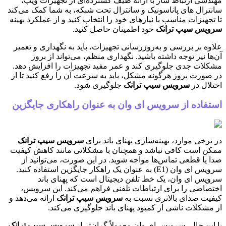
مهندسی ارتباط ساز با ارائه طیف گسترده‌ای از تجهیزات ویپ،
سانترال های پاناسونیک و سانترال تحت شبکه، به شما کمک می‌کند
تا تجهیزات مناسب با نیازهای خود را انتخاب کنید و از عملکرد بهینه
سرویس سیپ ترانک
خود اطمینان حاصل کنید.
علاوه بر بررسی و به‌روزرسانی تجهیزات، باید به نگهداری و تعمیر
آن‌ها نیز توجه داشته باشید. نگهداری منظم، می‌تواند از بروز
مشکلات جدی جلوگیری کند و عمر مفید تجهیزات را افزایش دهد.
در صورت بروز هرگونه مشکل، باید به سرعت آن را رفع کنید تا از
اختلال در
سرویس سیپ ترانک
جلوگیری شود.
استفاده از سرویس ای وان به عنوان راهکاری جایگزین
در برخی موارد، بهینه‌سازی پهنای باند برای
سرویس سیپ ترانک
ممکن است کافی نباشد و همچنان با مشکلاتی مانند کاهش کیفیت
صدا یا قطعی تماس‌ها مواجه شوید. در این صورت، می‌توانید از
سرویس ای وان (E1) به عنوان یک راهکار جایگزین استفاده کنید.
سرویس ای وان، یک خط تلفن دیجیتال است که پهنای باند
اختصاصی را برای ارتباطات تلفنی فراهم می‌کند. این سرویس،
کیفیت صدای بالاتری نسبت به
سرویس سیپ ترانک
ارائه می‌دهد و
از مشکلات ناشی از کمبود پهنای باند جلوگیری می‌کند.
با این حال، سرویس ای وان معمولاً گران‌تر از
سرویس سیپ ترانک