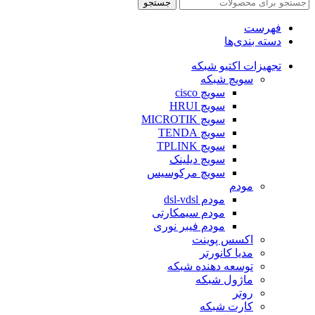
جستجو
فهرست
دسته بندی‌ها
تجهیزات اکتیو شبکه
سویچ شبکه
سویچ cisco
سویچ HRUI
سویچ MICROTIK
سویچ TENDA
سویچ TPLINK
سویچ دیلینک
سویچ مرکوسیس
مودم
مودم dsl-vdsl
مودم سیمکارتی
مودم فیبر نوری
اکسس پوینت
مدیا کانورتر
توسعه دهنده شبکه
ماژول شبکه
روتر
کارت شبکه