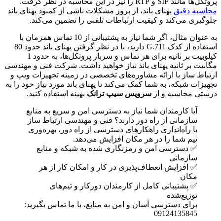
پروتکل‌ها مانند SIP و RTP را نیز در این محاسبه در نظر گرفت.
محاسبه دقیق
پهنای باند، از بروز مشکلات ناشی از کمبود پهنای باند
جلوگیری می‌کند و کیفیت ارتباطات تلفنی را تضمین می‌کند.
به عنوان مثال، اگر شما نیاز به پشتیبانی از 10 تماس همزمان با
استفاده از کدک G.711 دارید، با در نظر گرفتن پهنای باند حدود 80
کیلوبیت بر ثانیه برای هر تماس و سربار پروتکل‌ها، به حدود 1
مگابیت بر ثانیه پهنای باند نیاز خواهید داشت. شرکت فنی و مهندسی
ارتباط ساز با ارائه مشاوره‌های تخصصی در زمینه تجهیزات ویپ و
تجهیزات شبکه، به شما کمک می‌کند تا پهنای باند مورد نیاز خود را به
درستی محاسبه و از
سرویس سیپ ترانک
بهینه استفاده کنید.
آیا کارمندان شما نیاز به دسترسی امن و سریع به منابع
سازمانی از راه دور دارند؟ فنی و مهندسی ارتباط ساز
با راه‌اندازی راهکارهای دسترسی از راه دور، بهره‌وری
تیم شما را در هر مکان افزایش می‌دهد.
✅ دسترسی امن و رمزنگاری شده به شبکه و منابع
سازمانی
✅ افزایش انعطاف‌پذیری در کار و امکان کار از هر
مکان
✅ پشتیبانی کامل از کارمندان دورکار و تیم‌های
توزیع‌شده
برای دسترسی آسان و امن به منابع، با ما تماس بگیرید:
09124135845