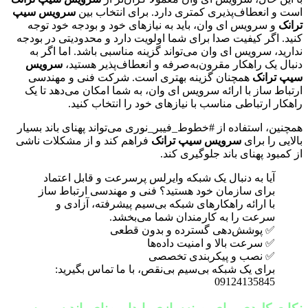
است و انعطاف‌پذیری کمتری دارد. برای انتخاب بین
سرویس سیپ
ترانک
و سرویس ای وان، باید به نیازهای خود و بودجه خود توجه
کنید. اگر کیفیت صدا برای شما اولویت دارد و محدودیتی در بودجه
ندارید، سرویس ای وان می‌تواند گزینه مناسبی باشد. اما اگر به
دنبال یک راهکار مقرون‌به‌صرفه و انعطاف‌پذیر هستید،
سرویس
سیپ ترانک
همچنان گزینه بهتری است. شرکت فنی و مهندسی
ارتباط ساز با ارائه سرویس ای وان، به شما امکان می‌دهد تا یک
راهکار ارتباطی مناسب با نیازهای خود را انتخاب کنید.
همچنین، استفاده از #خطوط_فیبر_نوری می‌تواند پهنای باند بسیار
بالایی را برای
سرویس سیپ ترانک
فراهم کند و از مشکلات ناشی
از کمبود پهنای باند جلوگیری کند.
آیا به دنبال یک شبکه وایرلس پرسرعت و قابل اعتماد
برای سازمان خود هستید؟ فنی و مهندسی ارتباط ساز
با ارائه راهکارهای شبکه بی‌سیم پیشرفته، آزادی و
سرعت را به کارمندان شما می‌بخشد.
✅ پوشش‌دهی گسترده و بدون قطعی
✅ سرعت بالا و امنیت داده‌ها
✅ نصب و پیکربندی تخصصی
برای یک شبکه بی‌سیم بی‌نقص، با ما تماس بگیرید:
09124135845