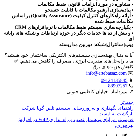
• مشاوره در مورد الزامات قانونی ضبط مکالمات
• پیاده‌سازی آرشیو مکالمات با قابلیت جستجو
• ارائه راهکارهای کنترل کیفیت (Quality Assurance) بر اساس
مکالمات ضبط شده
• یکپارچه‌سازی سیستم ضبط مکالمات با نرم‌افزارهای CRM
• و بیش از ده ها خدمات دیگر در حوزه ارتباطات و شبکه های رایانه
ای
ویپ| سانترال|شبکه| دوربین مداربسته
آیا به دنبال بهینه‌سازی سیستم‌های الکتریکی ساختمان خود هستید؟
ما با راه‌حل‌های مدیریت انرژی، مصرف را کاهش می‌دهیم. ✅
کاهش هزینه‌های برق
info@ertebatsaz.com
✉️
09124135845
📱
88997257
📞
📍 میرداماد ،خیابان کاظمی جنوبی
جدیدتر
راهنمای نگهداری و به‌روزرسانی سیستم تلفن گویا شرکت
بازگشت بە لیست
قدیمی‌تر
مزایای بی‌شمار نصب و راه اندازی VoIP در افزایش
بهره‌وری.