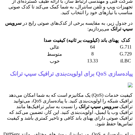
شرکت فنی و مهندسی ارتباط ساز، با ارائه طیف گسترده‌ای از
تجهیزات ویپ و تلفن سانترال، به شما کمک می‌کند تا کدک صوتی
مناسب با نیازهای خود را انتخاب کنید.
در جدول زیر، به مقایسه برخی از کدک‌های صوتی رایج در
سرویس
سیپ ترانک
می‌پردازیم:
کدک
پهنای باند (کیلوبیت بر ثانیه)
کیفیت صدا
64
G.711
عالی
8
G.729
متوسط
13.33
iLBC
خوب
پیاده‌سازی QoS برای اولویت‌بندی ترافیک سیپ ترانک
کیفیت خدمات (QoS) یک مکانیزم است که به شما امکان می‌دهد
ترافیک شبکه را اولویت‌بندی کنید. با پیاده‌سازی QoS، می‌توانید
ترافیک
سرویس سیپ ترانک
را نسبت به سایر ترافیک‌ها مانند
ترافیک وب یا ایمیل، اولویت‌بندی کنید. این کار، تضمین می‌کند که
ترافیک صوتی دارای پهنای باند کافی و تاخیر کمتری باشد و کیفیت
تماس‌ها حفظ شود.
برای پیاده‌سازی QoS، می‌توانید از روش‌های مختلفی مانند DiffServ