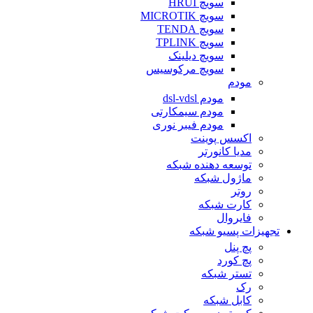
سویچ HRUI
سویچ MICROTIK
سویچ TENDA
سویچ TPLINK
سویچ دیلینک
سویچ مرکوسیس
مودم
مودم dsl-vdsl
مودم سیمکارتی
مودم فیبر نوری
اکسس پوینت
مدیا کانورتر
توسعه دهنده شبکه
ماژول شبکه
روتر
کارت شبکه
فایروال
تجهیزات پسیو شبکه
پچ پنل
پچ کورد
تستر شبکه
رک
کابل شبکه