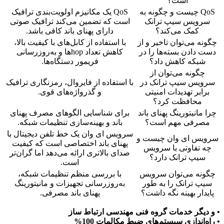
است؟
QoS چیست و چگونه به
QoS یک مکانیزم اولویت‌بندی ترافیک
سرویس سیپ ترانک
است که تضمین می‌کند ترافیک صوتی
کمک می‌کند؟
دارای پهنای باند کافی باشد.
چگونه می‌توان تاخیر و از
با استفاده از کابل‌های با کیفیت بالا،
دست دادن بسته‌ها را در
کاهش تعداد hop‌ها و به‌روزرسانی
شبکه کاهش داد؟
فریمور دستگاه‌ها.
چگونه می‌توان از
سرویس سیپ ترانک در
با استفاده از فایروال، رمزنگاری ترافیک
برابر تهدیدات امنیتی
و گذرواژه‌های قوی.
محافظت کرد؟
چرا مانیتورینگ پهنای باند
برای شناسایی الگوهای مصرف پهنای
مصرفی مهم است؟
باند و بهینه‌سازی تنظیمات شبکه.
سرویس ای وان یک خط تلفن دیجیتال با
سرویس ای وان چیست و
پهنای باند اختصاصی است که کیفیت
چه تفاوتی با سرویس
صدای بالاتری ارائه می‌دهد اما گران‌تر
سیپ ترانک دارد؟
است.
چگونه می‌توان سرویس
با بررسی منظم تنظیمات شبکه،
سیپ ترانک را به طور
به‌روزرسانی تجهیزات و مانیتورینگ
پایدار بهینه نگه داشت؟
پهنای باند مصرفی.
• و دیگر خدمات گروه فنی مهندسی ارتباط ساز
• راه‌اندازی سیستم‌های ضبط مکالمات 100%