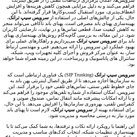
سرویس‌ها، امکان برقراری ارتباطات تلفنی را از طریق اینترنت
فراهم می‌کنند و به دلیل مزایایی همچون کاهش هزینه‌ها و افزایش
انعطاف‌پذیری، مورد استقبال کسب‌وکارها قرار گرفته‌اند. با این
حال، یکی از چالش‌های اصلی در استفاده از
سرویس سیپ ترانک
،
بهینه‌سازی پهنای باند مصرفی است. پهنای باند ناکافی می‌تواند منجر
به کاهش کیفیت صدا، قطعی تماس‌ها و در نهایت، نارضایتی کاربران
شود. در این مقاله، به بررسی گام‌به‌گام روش‌های بهینه‌سازی پهنای
باند برای
سرویس سیپ ترانک
می‌پردازیم و راهکارهای عملی برای
بهبود عملکرد این سرویس را ارائه می‌دهیم. فنی و مهندسی ارتباط
ساز، به عنوان مرکز فروش و اجرای کلیه تجهیزات ویپ، شبکه،
سانترال های پاناسونیک و زیرساخت، در این زمینه همراه شما خواهد
بود.
سرویس سیپ ترانک
(SIP Trunking) یک فناوری ارتباطی است که
به سازمان‌ها اجازه می‌دهد تا از طریق اتصال اینترنتی پهن باند به
جای خطوط تلفن سنتی، تماس‌های تلفنی خود را برقرار کنند. این
سرویس، امکان استفاده از شماره تلفن‌های موجود را فراهم می‌کند
و با ارائه امکانات پیشرفته مانند انتقال تماس، صندوق صوتی و
کنفرانس تلفنی، بهره‌وری سازمان‌ها را افزایش می‌دهد. با این حال،
برای استفاده بهینه از
سرویس سیپ ترانک
، لازم است تا پهنای باند
مورد نیاز به درستی محاسبه و مدیریت شود.
این راهنما با رویکرد ارائه نکات و ترفندها، به شما کمک می‌کند تا با
بهینه‌سازی تنظیمات شبکه، انتخاب کدک‌های مناسب و مدیریت