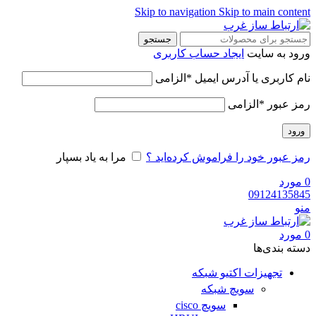
Skip to navigation
Skip to main content
جستجو
ورود به سایت
ایجاد حساب کاربری
نام کاربری یا آدرس ایمیل
*
الزامی
رمز عبور
*
الزامی
ورود
رمز عبور خود را فراموش کرده‌اید ؟
مرا به یاد بسپار
0
مورد
09124135845
منو
0
مورد
دسته‌ بندی‌ها
تجهیزات اکتیو شبکه
سویچ شبکه
سویچ cisco