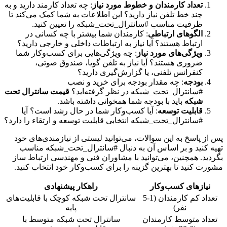
تعداد کارمندان و خطوط مورد نیاز
: چه تعداد کارمند دارید و به
چند خط تلفن نیاز دارید؟ این اطلاعات به شما کمک می‌کند تا
ظرفیت مناسب #سانترال_تحت_شبکه را تعیین کنید.
الگوهای ارتباطی
: کارمندان شما بیشتر با چه کسانی در
ارتباط هستند؟ آیا نیاز به ارتباطات داخلی و خارجی دارید؟
ویژگی‌های مورد نیاز
: چه ویژگی‌هایی برای کسب‌وکار شما
ضروری هستند؟ آیا نیاز به تلفن گویا، صندوق صوتی،
کنفرانس تلفنی، یا گزارش‌گیری دارید؟
بودجه
: چه مقدار بودجه برای خرید و نصب
#سانترال_تحت_شبکه در نظر گرفته‌اید؟
قیمت سانترال تحت
شبکه
باید با بودجه شما همخوانی داشته باشد.
قابلیت توسعه
: آیا کسب‌وکار شما در حال رشد است؟ آیا
#سانترال_تحت_شبکه انتخابی قابلیت توسعه و ارتقاء را دارد؟
پس از پاسخ به این سوالات، می‌توانید لیستی از نیازمندی‌های خود
تهیه کنید و بر اساس آن به دنبال #سانترال_تحت_شبکه مناسب
بگردید. همچنین، می‌توانید با مشاوران فنی و مهندسی ارتباط ساز
مشورت کنید تا بهترین گزینه را برای کسب‌وکار خود انتخاب کنید.
نیازهای کسب‌وکار
راهکار پیشنهادی
تعداد کم کارمندان (1-5
سانترال تحت شبکه کوچک با قابلیت‌های
نفر)
پایه
تعداد متوسط کارمندان
سانترال تحت شبکه متوسط با