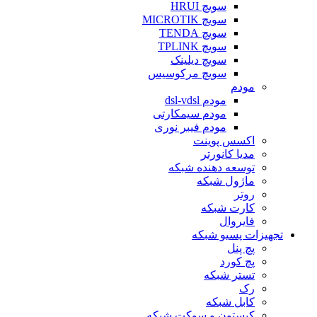
سویچ HRUI
سویچ MICROTIK
سویچ TENDA
سویچ TPLINK
سویچ دیلینک
سویچ مرکوسیس
مودم
مودم dsl-vdsl
مودم سیمکارتی
مودم فیبر نوری
اکسس پوینت
مدیا کانورتر
توسعه دهنده شبکه
ماژول شبکه
روتر
کارت شبکه
فایروال
تجهیزات پسیو شبکه
پچ پنل
پچ کورد
تستر شبکه
رک
کابل شبکه
کیستون و سوکت شبکه