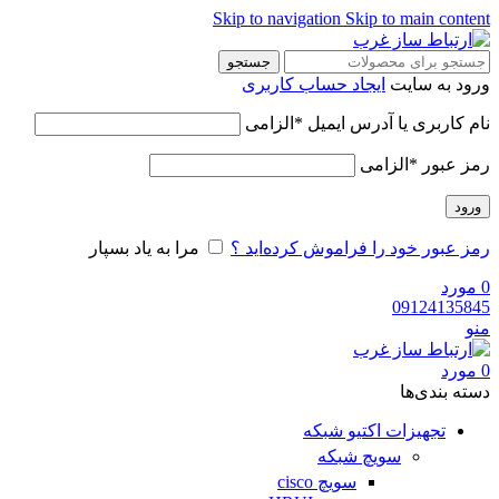
Skip to navigation
Skip to main content
جستجو
ورود به سایت
ایجاد حساب کاربری
نام کاربری یا آدرس ایمیل
*
الزامی
رمز عبور
*
الزامی
ورود
رمز عبور خود را فراموش کرده‌اید ؟
مرا به یاد بسپار
0
مورد
09124135845
منو
0
مورد
دسته‌ بندی‌ها
تجهیزات اکتیو شبکه
سویچ شبکه
سویچ cisco