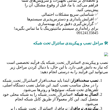
و لحظه‌ای بر تمامی تجهیزات و سرویس‌های شما
فراهم می‌کند. با ما، قبل از وقوع مشکل، آن را
پیش‌بینی کنید.
✅ شناسایی سریع مشکلات احتمالی
✅ افزایش پایداری و دسترس‌پذیری سیستم‌ها
✅ گزارش‌گیری دقیق برای بهینه‌سازی
برای راه‌اندازی سیستم مانتیتورینگ با ما تماس بگیرید!
09124135845
🛠️ مراحل نصب و پیکربندی سانترال تحت شبکه
نصب و پیکربندی #سانترال_تحت_شبکه یک فرآیند تخصصی است
که نیاز به دانش فنی دارد. با این حال، با دنبال کردن مراحل زیر
می‌توانید این فرآیند را به درستی انجام دهید:
نصب سخت‌افزار
: ابتدا باید سخت‌افزار #سانترال_تحت_شبکه
را در محل مناسب نصب کنید. این شامل نصب دستگاه اصلی،
تلفن‌های تحت شبکه، سوئیچ‌ها و روترها می‌شود.
اتصال به شبکه
: #سانترال_تحت_شبکه را به شبکه محلی خود
متصل کنید. این کار معمولاً از طریق کابل شبکه انجام
می‌شود.
پیکربندی نرم‌افزار
: نرم‌افزار #سانترال_تحت_شبکه را بر