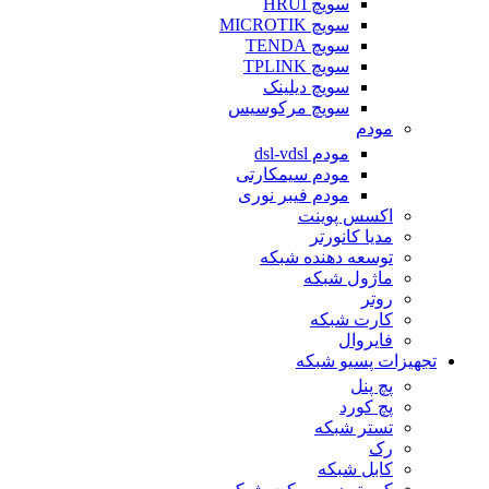
سویچ HRUI
سویچ MICROTIK
سویچ TENDA
سویچ TPLINK
سویچ دیلینک
سویچ مرکوسیس
مودم
مودم dsl-vdsl
مودم سیمکارتی
مودم فیبر نوری
اکسس پوینت
مدیا کانورتر
توسعه دهنده شبکه
ماژول شبکه
روتر
کارت شبکه
فایروال
تجهیزات پسیو شبکه
پچ پنل
پچ کورد
تستر شبکه
رک
کابل شبکه