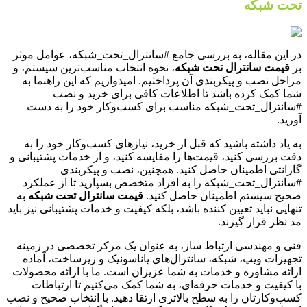
تحت شبکه
در این مقاله، به بررسی جامع #سانترال_تحت_شبکه، عوامل موثر
بر
قیمت سانترال تحت شبکه
، نحوه انتخاب مناسب‌ترین سیستم، و
مراحل نصب و پیکربندی آن پرداختیم. امیدواریم که این راهنما به
شما کمک کرده باشد تا اطلاعات کافی برای خرید و نصب
#سانترال_تحت_شبکه مناسب برای کسب‌وکار خود را به دست
آورید.
به یاد داشته باشید که قبل از خرید، نیازهای کسب‌وکار خود را به
دقت بررسی کنید، قیمت‌ها را مقایسه کنید، و از خدمات پشتیبانی و
گارانتی اطمینان حاصل کنید. همچنین، نصب و پیکربندی
#سانترال_تحت_شبکه را به افراد متخصص بسپارید تا از عملکرد
صحیح سیستم اطمینان حاصل کنید.
قیمت سانترال تحت شبکه
به
تنهایی نباید تعیین کننده باشد، بلکه کیفیت و خدمات پشتیبانی نیز باید
مد نظر قرار گیرند.
فنی و مهندسی ارتباط ساز، به عنوان یک مرکز تخصصی در زمینه
تجهیزات ویپ، شبکه، سانترال‌های پاناسونیک و زیرساخت، آماده
ارائه مشاوره و خدمات به شما عزیزان است. ما با ارائه محصولات
با کیفیت و خدمات حرفه‌ای، به شما کمک می‌کنیم تا ارتباطات
کسب‌وکارتان را به سطح بالاتری ارتقا دهید. با انتخاب صحیح و نصب