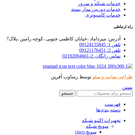
خدمات شبکه و سرور
خدمات دوربین مدار بسته
خدمات کامپیوتری
راه ارتباطی
آدرس: میرداماد ،خیابان کاظمی جنوبی ،کوچه رامین ،پلاک7
تلفن 1: 09124135845
تلفن 2: 09121176451
تماس رایگان :2-02192004661
طراحی سایت و سئو
توسط رساوب آفرین
بستن
جستجو
فهرست
دسته بندی‌ها
تجهیزات اکتیو شبکه
سویچ شبکه
سویچ cisco