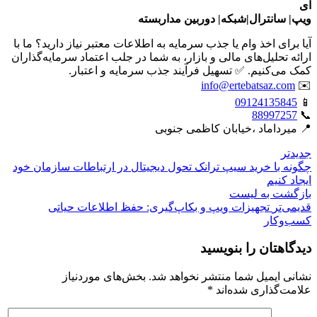
ای
ویپ| سانترال|شبکه| دوربین مداربسته
آیا برای اخذ وام یا جذب سرمایه به اطلاعات معتبر نیاز دارید؟ ما با
ارائه تحلیل‌های مالی و بازار، به شما در جلب اعتماد سرمایه‌گذاران
کمک می‌کنیم. ✅ تسهیل فرآیند جذب سرمایه و اعتبار.
info@ertebatsaz.com
✉️
09124135845
📱
88997257
📞
📍 میرداماد ،خیابان کاظمی جنوبی
جدیدتر
چگونه با خرید سیپ ترانک تحول دیجیتال در ارتباطات سازمان خود
ایجاد کنیم
بازگشت بە لیست
قدیمی‌تر
تجهیزات ویپ و بکاپ‌گیری: حفظ اطلاعات حیاتی
کسب‌وکار
دیدگاهتان را بنویسید
نشانی ایمیل شما منتشر نخواهد شد.
بخش‌های موردنیاز
علامت‌گذاری شده‌اند
*