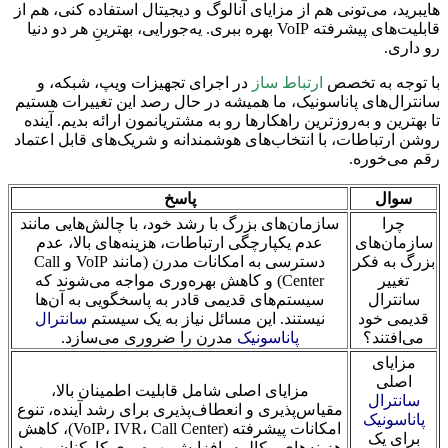
هایبرید، می‌تونی هم از مزایای آنالوگ و دیجیتال استفاده کنی، هم از
قابلیت‌های پیشرفته VoIP بهره ببری. یه‌جورایی، بهترینِ هر دو دنیا
رو داری.
با توجه به تخصص
ارتباط ساز
در اجرای تجهیزات ویپ، شبکه، و
سانترال‌های پاناسونیک، ما همیشه در حال رصد این تغییرات هستیم
تا بهترین و به‌روزترین راهکارها رو به مشتریانمون ارائه بدیم. آینده
روشن ارتباطات، با انتخاب‌های هوشمندانه و شریک‌های قابل اعتماد
رقم می‌خوره.
سوال
پاسخ
چرا
سازمان‌های بزرگ با رشد خود، با چالش‌هایی مانند
سازمان‌های
عدم یکپارچگی ارتباطات، هزینه‌های بالا، عدم
بزرگ به فکر
دسترسی به امکانات مدرن (مانند VoIP و Call
تغییر
Center) و کاهش بهره‌وری مواجه می‌شوند که
سانترال
سیستم‌های قدیمی قادر به پاسخگویی به آن‌ها
قدیمی خود
نیستند. این مسائل نیاز به یک سیستم
سانترال
می‌افتند؟
پاناسونیک
مدرن را ضروری می‌سازد.
مزایای
اصلی
مزایای اصلی شامل قابلیت اطمینان بالا،
سانترال
مقیاس‌پذیری و انعطاف‌پذیری برای رشد آینده، تنوع
پاناسونیک
امکانات پیشرفته (VoIP، IVR، Call Center)، کاهش
برای یک
هزینه‌های مکالمه، افزایش بهره‌وری کارکنان، بهبود