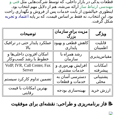
قطعات یدکی در بازار داخلی، که توسط شرکت‌هایی مثل
فنی و
مهندسی ارتباط ساز
ارائه می‌شه، هم از دلایل مهم انتخاب بود.
اینطوری خیالشون از بابت خدمات پس از فروش و نگهداری راحت
بود. این انتخاب، نه فقط بر اساس قیمت، که بر پایه
اعتماد و تجربه
شکل گرفت.
مزیت برای سازمان
ویژگی
توضیحات
بزرگ
قابلیت
کاهش قطعی و بهبود
عملکرد پایدار حتی در ترافیک
اطمینان
پایداری
بالا
رشد همراه با
امکان افزودن داخلی‌ها و
مقیاس‌پذیری
سازمان
خطوط با رشد کسب‌وکار
امکانات
افزایش بهره‌وری و
VoIP, IVR, Call Center, Fax
Server
پیشرفته
خدمات مشتری
پشتیبانی
دسترسی آسان به
تضمین تداوم کارکرد سیستم
محلی
خدمات و قطعات
بهترین امکانات با قیمت
ارزش خرید
بهینه‌سازی بودجه
رقابتی
📝 فاز برنامه‌ریزی و طراحی: نقشه‌ای برای موفقیت