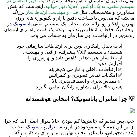
بودن تا مدیران سازمان به این نتیجه برسن که
یک تغییر اساسی در
سیستم تلفنی، نه یک لوکس، که یک نیاز حیاتیه.
اینجاست که نقش
مشاورین و متخصصانی مثل
فنی و مهندسی ارتباط ساز
پررنگ
می‌شه که می‌تونن با شناخت دقیق بازار و تکنولوژی‌های روز،
بهترین راهکار رو ارائه بدن. انتخاب یک سیستم تلفنی
پاناسونیک
در
اینجا، دیگه فقط یه انتخاب برند نبود، بلکه یک نقشه راه برای آینده‌ای
روشن‌تر در ارتباطات اون سازمان به حساب می‌اومد.
آیا به دنبال راهکاری نوین برای ارتباطات سازمانی خود
هستید؟ با سیستم VoIP پیشرفته از فنی و مهندسی
ارتباط ساز، هزینه‌ها را کاهش داده و بهره‌وری را
افزایش دهید!
✅ ارتباطات داخلی و خارجی کم‌هزینه
✅ امکانات تماس تصویری و کنفرانس
✅ مقیاس‌پذیری و انعطاف‌پذیری بالا
همین حالا برای مشاوره رایگان تماس بگیرید!
💡 چرا سانترال پاناسونیک؟ انتخابی هوشمندانه
خب، پس دیدیم که چالش‌ها کم نبودن. حالا سوال اصلی اینه که چرا
از بین این همه گزینه موجود در بازار،
سانترال پاناسونیک
انتخاب
شد؟ یه‌جورایی، داستان انتخاب بهترین ابزار برای یه کار بزرگه.