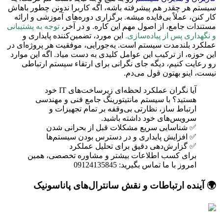
سیستم هر چقدر هم پیشرفته باشه، اگه کاربرا ندونن چطور باهاش
کار کنن، عملاً بی‌فایده میشه. برگزاری دوره‌های آموزشی و ارائه
مستندات جامع، از اصول مهم این کاره. و در آخر،
توجه به پشتیبانی
و نگهداری پس از پیاده‌سازی.
این مورد، تضمین‌کننده پایداری و
عملکرد بلندمدت سیستم است. یه‌جورایی، موفقیت هر پروژه‌ای در
این حوزه، از ترکیب این عوامل کلیدی به دست میاد. اگه این موارد
رو رعایت کنیم، دیگه جای نگرانی برای ارتقاء سیستم ارتباطی
نیست، اینو بهتون قول می‌دم.
آیا نگران عملکرد لحظه‌ای زیرساخت‌های IT خود
هستید؟ با سیستم مانتیتورینگ جامع فنی و مهندسی
ارتباط ساز، نظارتی بی‌وقفه بر تمام تجهیزات و
سرویس‌های خود داشته باشید.
✅ شناسایی سریع مشکلات قبل از بحرانی شدن
✅ افزایش پایداری و در دسترس بودن سیستم‌ها
✅ گزارش‌دهی دقیق برای تحلیل عملکرد
برای کسب اطلاعات بیشتر و مشاوره تخصصی، همین
امروز با ما تماس بگیرید: 09124135845
🌍 آینده ارتباطات و نقش سانترال‌های پاناسونیک