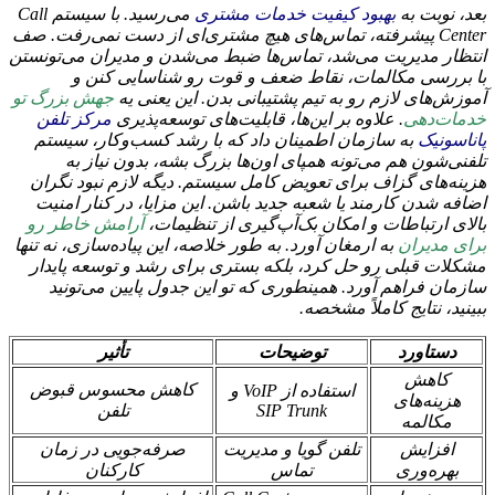
بعد، نوبت به
بهبود کیفیت خدمات مشتری
می‌رسید. با سیستم Call
Center پیشرفته، تماس‌های هیچ مشتری‌ای از دست نمی‌رفت. صف
انتظار مدیریت می‌شد، تماس‌ها ضبط می‌شدن و مدیران می‌تونستن
با بررسی مکالمات، نقاط ضعف و قوت رو شناسایی کنن و
آموزش‌های لازم رو به تیم پشتیبانی بدن. این یعنی یه
جهش بزرگ تو
خدمات‌دهی
. علاوه بر این‌ها، قابلیت‌های توسعه‌پذیری
مرکز تلفن
پاناسونیک
به سازمان اطمینان داد که با رشد کسب‌وکار، سیستم
تلفنی‌شون هم می‌تونه همپای اون‌ها بزرگ بشه، بدون نیاز به
هزینه‌های گزاف برای تعویض کامل سیستم. دیگه لازم نبود نگران
اضافه شدن کارمند یا شعبه جدید باشن. این مزایا، در کنار امنیت
بالای ارتباطات و امکان بک‌آپ‌گیری از تنظیمات،
آرامش خاطر رو
برای مدیران
به ارمغان آورد. به طور خلاصه، این پیاده‌سازی، نه تنها
مشکلات قبلی رو حل کرد، بلکه بستری برای رشد و توسعه پایدار
سازمان فراهم آورد. همینطوری که تو این جدول پایین می‌تونید
ببینید، نتایج کاملاً مشخصه.
دستاورد
توضیحات
تأثیر
کاهش
کاهش محسوس قبوض
استفاده از VoIP و
هزینه‌های
SIP Trunk
تلفن
مکالمه
افزایش
تلفن گویا و مدیریت
صرفه‌جویی در زمان
بهره‌وری
تماس
کارکنان