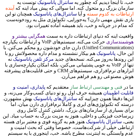
خب، تا اینجا دیدیم که چطور یه
سانترال پاناسونیک
تونست یه
سازمان بزرگ رو متحول کنه. اما سوالی که پیش میاد اینه که
آینده
ارتباطات به کدوم سمته
و آیا
سانترال‌های پاناسونیک
همچنان تو این
بازی نقش مهمی دارن؟ یه‌جورایی، تکنولوژی مثل یه رودخونه‌ست
که مدام در جریانه و خب، باید همیشه آماده تغییرات بود.
واقعیت اینه که دنیای ارتباطات داره به سمت
همگرایی بیشتر و
هوشمندسازی
حرکت می‌کنه. سیستم‌های VoIP و ارتباطات یکپارچه
(Unified Communications) دارن جای خودشون رو محکم می‌کنن. با
این حال،
پاناسونیک
هم بیکار ننشسته و مدام داره محصولاتش رو با
این روندها به‌روز می‌کنه. نسخه‌های جدید
مرکز تلفن پاناسونیک
نه
تنها از VoIP به خوبی پشتیبانی می‌کنن، بلکه امکان یکپارچه‌سازی با
ابزارهای نرم‌افزاری، سیستم‌های CRM و حتی قابلیت‌های پیشرفته
هوش مصنوعی رو هم فراهم می‌آرن.
ما در
فنی و مهندسی ارتباط ساز
معتقدیم که
پایداری، امنیت و
قابلیت اطمینان
همیشه حرف اول رو تو دنیای کسب‌وکار می‌زنه، و
این‌ها دقیقاً همون چیزاییه که
سانترال‌های پاناسونیک
بهش مشهورن.
درسته که تکنولوژی‌های ابری و کاملاً نرم‌افزاری دارن میان، اما
برای بسیاری از سازمان‌های بزرگ، داشتن کنترل کامل روی
زیرساخت فیزیکی و داخلی، هنوز یه مزیت بزرگ به حساب میاد. این
یعنی،
سانترال پاناسونیک
هنوز هم یه گزینه قوی و معتبر برای هسته
ارتباطی خیلی از شرکت‌هاست، خصوصاً وقتی که بحث امنیت و
عدم وابستگی به اینترنت مطرح باشه. خب، اینجوری با یه سیستم