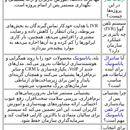
در این
نگهداری مستمر پس از اتمام پروژه است.
پروژه‌ها
چیست؟
سیستم تلفن
IVR با هدایت خودکار تماس‌گیرندگان به بخش‌های
گویا (IVR)
مربوطه، زمان انتظار را کاهش داده و رضایت
چه تأثیری بر
مشتری را افزایش می‌دهد. همچنین، بار کاری
عملکرد
اپراتورها را کم کرده و به آن‌ها اجازه می‌دهد به
سازمان
موارد پیچیده‌تر بپردازند.
دارد؟
آیا
سانترال
بله،
پاناسونیک
محصولات خود را با روند همگرایی و
پاناسونیک
هوشمندسازی ارتباطات به‌روز می‌کند. مدل‌های
برای آینده
جدید از VoIP، یکپارچه‌سازی با CRM و سایر
ارتباطات هم
نرم‌افزارها پشتیبانی می‌کنند و همچنان گزینه‌ای
مناسب
پایدار و امن برای زیرساخت‌های ارتباطی
است؟
سازمان‌های بزرگ محسوب می‌شوند.
چرا پشتیبانی
پشتیبانی مستمر شامل به‌روزرسانی‌های
پس از
نرم‌افزاری، بررسی سلامت سخت‌افزار، رفع عیوب
پیاده‌سازی
احتمالی، ارائه مشاوره‌های بهینه‌سازی و آموزش
مرکز تلفن
کاربران است. این امر تضمین می‌کند که سیستم
پاناسونیک
برای سالیان متمادی با بالاترین کارایی فعالیت کند و
مهم است؟
سرمایه‌گذاری سازمان حفظ شود.
برای انتخاب