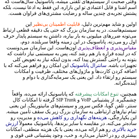
وقتی صحبت از سیستم‌های تلفنی میشه، پاناسونیک سال‌هاست که
اسم آشنا و قابل اعتمادی تو این بازاره. این فقط یه ادعا نیست، بلکه
پشتش تجربه‌ی چندین ساله و رضایت مشتری‌های فراوان هست.
اولین و شاید مهم‌ترین دلیل،
قابلیت اطمینان بی‌نظیر
این
سیستم‌هاست. در یه سازمان بزرگ که حتی یک دقیقه قطعی ارتباط
می‌تونه ضررهای میلیونی به بار بیاره، داشتن یه سیستم پایدار حرف
اول رو می‌زنه. پاناسونیک در این زمینه واقعاً سربلنده. دوم،
مقیاس‌پذیری و انعطاف‌پذیری
اون‌هاست. این سازمان می‌دونست
که در آینده قراره باز هم رشد کنه، پس به سیستمی نیاز داشت که
بتونه به راحتی گسترش پیدا کنه، بدون اینکه نیاز به تعویض کلی
تجهیزات باشه.
سانترال پاناسونیک
این امکان رو فراهم می‌کنه که با
اضافه کردن کارت‌ها و ماژول‌های مختلف، ظرفیت و امکانات
سیستم رو ارتقاء داد. این یعنی یک سرمایه‌گذاری با دوام و
آینده‌نگرانه.
همچنین،
تنوع امکانات پیشرفته
که پاناسونیک ارائه می‌ده، واقعاً
چشمگیره. از پشتیبانی VoIP و SIP Trunk گرفته تا امکانات کال
سنتر، تلفن گویا، فکس سرور و سیستم‌های مانیتورینگ. این یعنی
تمام نیازهای ارتباطی یه سازمان بزرگ زیر یک سقف تأمین میشه.
این یکپارچگی،
هزینه‌های نگهداری رو کاهش می‌ده
و مدیریت رو
ساده‌تر می‌کنه. در مقایسه با سایر برندها، پاناسونیک معمولاً
ارزش
خرید بالاتری
رو هم ارائه می‌ده، یعنی با یک هزینه منطقی، امکانات
بیشتری رو در اختیار می‌ذاره. و خب، وجود پشتیبانی فنی قوی و