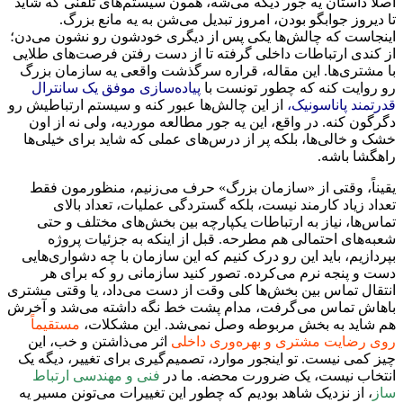
اصلاً داستان یه جور دیگه می‌شه، همون سیستم‌های تلفنی که شاید
تا دیروز جوابگو بودن، امروز تبدیل می‌شن به یه مانع بزرگ.
اینجاست که چالش‌ها یکی پس از دیگری خودشون رو نشون می‌دن؛
از کندی ارتباطات داخلی گرفته تا از دست رفتن فرصت‌های طلایی
با مشتری‌ها. این مقاله، قراره سرگذشت واقعی یه سازمان بزرگ
رو روایت کنه که چطور تونست با
پیاده‌سازی موفق یک سانترال
قدرتمند پاناسونیک،
از این چالش‌ها عبور کنه و سیستم ارتباطیش رو
دگرگون کنه. در واقع، این یه جور مطالعه موردیه، ولی نه از اون
خشک و خالی‌ها، بلکه پر از درس‌های عملی که شاید برای خیلی‌ها
راهگشا باشه.
یقیناً، وقتی از «سازمان بزرگ» حرف می‌زنیم، منظورمون فقط
تعداد زیاد کارمند نیست، بلکه گستردگی عملیات، تعداد بالای
تماس‌ها، نیاز به ارتباطات یکپارچه بین بخش‌های مختلف و حتی
شعبه‌های احتمالی هم مطرحه. قبل از اینکه به جزئیات پروژه
بپردازیم، باید این رو درک کنیم که این سازمان با چه دشواری‌هایی
دست و پنجه نرم می‌کرده. تصور کنید سازمانی رو که برای هر
انتقال تماس بین بخش‌ها کلی وقت از دست می‌داد، یا وقتی مشتری
باهاش تماس می‌گرفت، مدام پشت خط نگه داشته می‌شد و آخرش
هم شاید به بخش مربوطه وصل نمی‌شد. این مشکلات،
مستقیماً
روی رضایت مشتری و بهره‌وری داخلی
اثر می‌ذاشتن و خب، این
چیز کمی نیست. تو اینجور موارد، تصمیم‌گیری برای تغییر، دیگه یک
انتخاب نیست، یک ضرورت محضه. ما در
فنی و مهندسی ارتباط
ساز
، از نزدیک شاهد بودیم که چطور این تغییرات می‌تونن مسیر یه