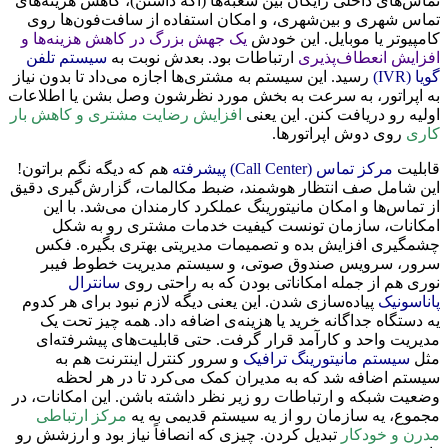
تماس‌های داخلی رایگان بین شعبه‌ها (اگه داشتن)، کاهش هزینه‌های
تماس شهری و بین‌شهری، و امکان استفاده از سافت‌فون‌ها روی
کامپیوتر یا موبایل. این خودش
یک جهش بزرگ در کاهش هزینه‌ها و
افزایش انعطاف‌پذیری
ارتباطات بود. بعدش نوبت به
سیستم تلفن
گویا (IVR)
رسید. این سیستم به مشتری‌ها اجازه می‌داد تا بدون نیاز
به اپراتور، به سرعت به بخش مورد نظرشون وصل بشن یا اطلاعات
اولیه رو دریافت کنن. این یعنی
افزایش رضایت مشتری و کاهش بار
کاری
روی دوش اپراتورها.
قابلیت
مرکز تماس (Call Center) پیشرفته
هم که دیگه نگم براتون!
این شامل صف انتظار هوشمند، ضبط مکالمات، گزارش‌گیری دقیق
از تماس‌ها و امکان مانیتورینگ عملکرد کارمندان می‌شد. با این
امکانات، سازمان تونست کیفیت خدمات مشتری رو به شکل
چشمگیری افزایش بده و تصمیمات مدیریتی بهتری بگیره. فکس
سرور، سرویس صندوق صوتی، و سیستم مدیریت خطوط فیبر
نوری هم از جمله امکاناتی بودن که به راحتی روی
سانترال
پاناسونیک
پیاده‌سازی شدن. این یعنی دیگه لازم نبود برای هر کدوم
یه دستگاه جداگانه خرید یا هزینه‌ی اضافه داد. همه چیز تحت یک
مدیریت واحد و کارآمد قرار گرفت. حتی قابلیت‌های پیشرفته‌ای
مثل
سیستم مانیتورینگ ترافیک
و سرور کنترل اینترنت هم به
سیستم اضافه شد که به مدیران کمک می‌کرد تا در هر لحظه
وضعیت شبکه و ارتباطات رو زیر نظر داشته باشن. این امکانات، در
مجموع، یه سازمان رو از یه سیستم قدیمی به یه
مرکز ارتباطی
مدرن و خودکار
تبدیل کردن. چیزی که انصافاً نیاز بود و ارزشش رو