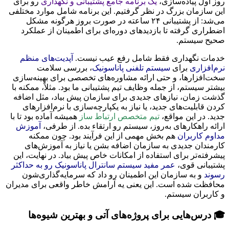
روز اول پیاده‌سازی،
یک برنامه جامع پشتیبانی و نگهداری
رو برای
این سازمان بزرگ در نظر گرفتیم. این برنامه شامل موارد مختلفی
می‌شد: از پشتیبانی ۲۴ ساعته در صورت بروز هرگونه مشکل
اضطراری گرفته تا بازدیدهای دوره‌ای برای اطمینان از عملکرد
صحیح سیستم.
خدمات نگهداری فقط شامل رفع عیب نیست.
آپدیت‌های منظم
نرم‌افزاری
برای
سیستم تلفنی پاناسونیک
، بررسی سلامت
سخت‌افزارها، و حتی ارائه مشاوره‌های تخصصی برای بهینه‌سازی
بیشتر سیستم، از جمله وظایف تیم پشتیبانی ما بود. مثلاً، ممکنه با
گذشت زمان، نیازهای جدیدی برای سازمان پیش بیاد، مثل اضافه
کردن قابلیت‌های جدید، یا نیاز به یکپارچه‌سازی با نرم‌افزارهای
جدید. در این مواقع،
تیم متخصص ارتباط ساز
همیشه آماده بود تا با
ارائه راهکارهای به‌روز، سیستم رو ارتقاء بده. از طرفی،
آموزش
مداوم کاربران
هم بخش مهمی از این فرآیند بود. چون ممکنه
کارمندان جدیدی به سازمان اضافه بشن یا نیاز به آموزش‌های
پیشرفته‌تر برای استفاده از امکانات خاص پیش بیاد. در نهایت، این
پشتیبانی قوی،
عمر مفید سیستم سانترال پاناسونیک رو به حداکثر
رسوند
و به سازمان این اطمینان رو داد که سرمایه‌گذاری‌شون
محافظت شده است. این یعنی یه آرامش خاطر واقعی برای مدیران
و کاربران سیستم.
🎓 درس‌هایی برای پروژه‌های آتی و بهترین شیوه‌ها