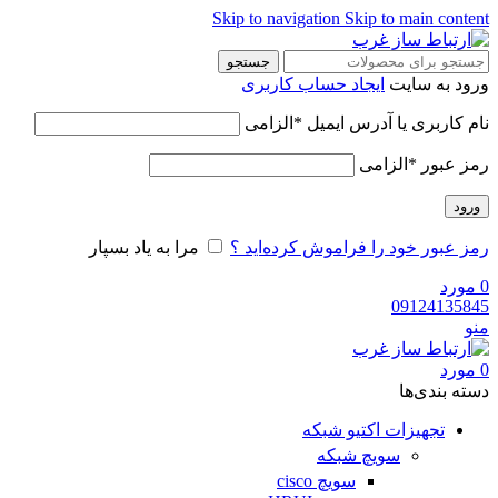
Skip to navigation
Skip to main content
جستجو
ورود به سایت
ایجاد حساب کاربری
نام کاربری یا آدرس ایمیل
*
الزامی
رمز عبور
*
الزامی
ورود
رمز عبور خود را فراموش کرده‌اید ؟
مرا به یاد بسپار
0
مورد
09124135845
منو
0
مورد
دسته‌ بندی‌ها
تجهیزات اکتیو شبکه
سویچ شبکه
سویچ cisco