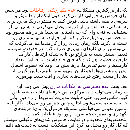
یکی از بزرگ‌ترین مشکلات،
عدم یکپارچگی ارتباطات
بود. هر بخش
برای خودش یه جورایی کار می‌کرد، بدون اینکه ارتباط مؤثر و
سریعی با بقیه داشته باشه. فرض کنید یه مشتری زنگ می‌زد برای
یه مشکلی، بعد تلفن رو از فروش وصل می‌کردن به پشتیبانی، از
پشتیبانی به فنی، وای که چه داستانی می‌شد! هر بار هم مجبور بود
مشخصاتش رو دوباره تکرار کنه. این فرآیند، نه تنها مشتری رو
خسته می‌کرد، بلکه زمان زیادی رو از کارمندها هم می‌گرفت که
می‌تونستن برای کارهای مهم‌تری صرف کنن. در حقیقت، سیستم
قدیمی بیشتر شبیه یه هزارتو بود تا یه شبکه ارتباطی کارآمد.
ظرفیت خطوط هم که دیگه جای خود داشت. با افزایش تعداد
کارمندها و حجم تماس‌ها، بارها پیش می‌اومد که خطوط اشغال
بودن و مشتری‌ها یا همکاران نمی‌تونستن با هم تماس بگیرن. این
یعنی از دست رفتن فرصت‌های تجاری و افت شدید بهره‌وری.
بعد، بحث
عدم دسترسی به امکانات مدرن
پیش می‌اومد. این
سازمان می‌خواست یه مرکز تماس حرفه‌ای داشته باشه، تلفن
گویا، فکس سرور، حتی قابلیت مدیریت تماس‌ها از راه دور. ولی
خب، سیستم سنتی‌شون اجازه چنین چیزایی رو نمی‌داد. انگار با یه
ماشین قدیمی می‌خواستی مسابقه فرمول یک بدی! هزینه‌های
نگهداری و تعمیرات هم سرسام‌آور بود. قطعات کمیاب،
متخصص‌های محدود و در نهایت، خاموش شدن‌های ناگهانی سیستم
که کل کار رو مختل می‌کرد. این مشکلات، دست به دست هم داده