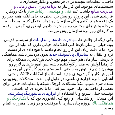
داخلی، تنظیمات پیچیده برای هر بخش، و یکپارچه‌سازی با
سیستم‌های موجود. این کار نیاز به
برنامه‌ریزی دقیق زمانی و
مدیریت منابع
داشت. تیم
فنی و مهندسی ارتباط ساز
با یک رویکرد
فازبندی شده، این پروژه رو پیش برد. یعنی به جای اینکه همه چیز رو
یک دفعه عوض کنیم و کل سازمان رو دچار اختلال کنیم، مرحله به
مرحله بخش‌های مختلف رو مهاجرت دادیم. اینطوری، کمترین وقفه
تو کارهای روزمره سازمان پیش میومد.
یکی دیگه از چالش‌ها،
مهاجرت داده‌ها و تنظیمات
از سیستم قدیمی
بود. خیلی از سازمان‌ها کلی اطلاعات حیاتی دارن که نباید از بین
بره. ما با دقت زیاد، این کار رو انجام دادیم تا هیچ داده‌ای از دست
نره و انتقال به
سانترال پاناسونیک جدید
بدون دردسر باشه. هماهنگی
با پرسنل سازمان هم خیلی مهم بود. خب، هر تغییری ممکنه برای
کارمندا اولش یه مقدار گیج‌کننده باشه، پس آموزش‌های لازم رو
بهشون دادیم تا بتونن به راحتی با سیستم جدید کار کنن. این یعنی
آموزش کار با گوشی‌های جدید، استفاده از امکانات VoIP، و حتی
آشنایی با نرم‌افزارهای تلفنی. در طول این مدت، مشکلات پیش‌بینی
نشده هم داشتیم، مثلاً مشکلات کوچک شبکه یا تنظیمات خاص برای
بعضی از داخلی‌ها، ولی خب، تیم فنی ما با تجربه‌ای که داشت،
تونست خیلی سریع و با استفاده از
ابزارهای مانیتورینگ پیشرفته
،
این مسائل رو شناسایی و رفع کنه. اینجوری بود که با
یکپارچگی و
هماهنگی بالا
، پروژه پیاده‌سازی با موفقیت و در زمان مقرر به اتمام
رسید.