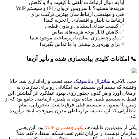
آیا به دنبال ارتباطات تلفنی با کیفیت بالا و کاهش
هزینه‌ها هستید؟ با سرویس ای‌وان (E1) و سیستم VoIP
فنی و مهندسی ارتباط ساز، بهترین ترکیب برای
ارتباطات پایدار و اقتصادی را تجربه کنید!
✅ کیفیت صدای استثنایی و بدون قطعی
✅ کاهش قابل توجه هزینه‌های تماس
✅ یکپارچه‌سازی آسان با زیرساخت موجود شما
⚡ برای بهره‌وری بیشتر، با ما تماس بگیرید!
📞 امکانات کلیدی پیاده‌سازی شده و تأثیر آن‌ها
خب، بالاخره
سانترال پاناسونیک
جدید نصب و راه‌اندازی شد. حالا
وقتشه که ببینیم این سیستم چه امکاناتی رو برای سازمان به
ارمغان آورد و هر کدوم چطور روی بهبود عملکرد اثر گذاشتن. این
فقط یه سیستم تلفنی ساده نبود، یه پلتفرم ارتباطی جامع بود که از
زمین تا آسمون با سیستم قبلی فرق داشت. یه‌جورایی، تمام
انتظاراتی که از یه سیستم ارتباطی مدرن می‌رفت، اینجا برآورده
شد.
یکی از مهم‌ترین قابلیت‌ها،
یکپارچه‌سازی VoIP
بود. این یعنی
سازمان تونست از مزایای تلفن تحت شبکه استفاده کنه، مثلاً