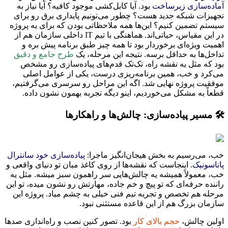
آماده‌سازی زیرساخت
بود. آیا کابل‌کشی موجود کافیه؟ آیا نیاز به
تجهیزات شبکه جدید هست؟ چطور می‌تونیم پایداری برق رو برای
سیستم تضمین کنیم؟ این‌ها همه ملاحظاتی بودن که برای یه پروژه
در این مقیاس، حیاتی‌اند. هماهنگی با تیم IT داخلی سازمان هم از
اهمیت ویژه‌ای برخوردار بود تا همه چیز طبق برنامه پیش بره و
تداخل‌ها به حداقل برسه. نتیجه این مرحله، یک
طرح جامع و دقیق
بود که مثل یه نقشه راه، تک‌تک قدم‌های پیاده‌سازی رو مشخص
می‌کرد و خب، همین برنامه‌ریزی درست، یکی از عوامل اصلی
موفقیت پروژه نهایی شد. اگه این مراحل رو سرسری می‌گرفتیم،
قطعاً به مشکل می‌خوردیم، اینو دیگه تجربه بهمون نشون داده.
🛠️ مسیر پیاده‌سازی: چالش‌ها و راهکارها
خب، می‌رسیم به بخش هیجان‌انگیز ماجرا:
پیاده‌سازی خود سانترال
پاناسونیک
. اینجاست که نقشه‌ها از روی کاغذ میان تو دنیای واقعی و
خب، معمولاً همیشه یه چالش‌هایی سر راهمون سبز میشه. مثل یه
راننده حرفه‌ای که تو پیچ و خم جاده، مهارتش رو نشون میده، تو این
مرحله هم تخصص و تجربه تیم فنی خیلی به چشم میاد. پروژه این
سازمان بزرگ هم از این قاعده مستثنی نبود.
اولین چالش،
حجم بالای کار
بود. تصور کنین نصب و راه‌اندازی صدها