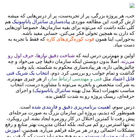
خب، هر پروژه بزرگی، پر از تجربه‌ست، پر از درس‌هایی که میشه
ازش گرفت. این مطالعه موردی
پیاده‌سازی سانترال پاناسونیک
هم
کلی نکته داشت که می‌تونه برای بقیه سازمان‌ها، خصوصاً اون‌هایی
که دارن به همچین تحولی فکر می‌کنن، حسابی مفید باشه.
یه‌جورایی، اینا همون
فوت کوزه‌گری‌های کاره
که فقط با تجربه به
دست میاد.
اولین و مهم‌ترین درس اینه که
شناخت دقیق نیازها، حرف اول رو
می‌زنه.
اصلاً بدون دونستن اینکه سازمان دقیقاً چی می‌خواد و چه
چالش‌هایی داره، هر پیاده‌سازی محکوم به شکسته. باید وقت
گذاشت و تمام جوانب رو بررسی کرد. دوم،
انتخاب یک شریک فنی
قابل اعتماد
مثل
فنی و مهندسی ارتباط ساز
، از هر چیزی مهم‌تره.
یه شرکت متخصص و باتجربه می‌تونه با مشاوره درست، انتخاب
مناسب تجهیزات (مثلاً مدل بهینه
سانترال پاناسونیک
) و اجرای
حرفه‌ای، ریسک پروژه رو به شدت کاهش بده.
درس سوم،
اهمیت برنامه‌ریزی دقیق و فازبندی شده
است.
همونطور که دیدیم، پروژه این سازمان بزرگ به صورت مرحله‌ای
پیش رفت تا کمترین اختلال در کار روزمره ایجاد بشه. این رویکرد،
نه تنها استرس رو کم می‌کنه، بلکه امکان مدیریت بهتر منابع و رفع
مشکلات احتمالی رو در هر مرحله فراهم می‌آره. همچنین،
آموزش
کاربران و مدیران سیستم
رو به هیچ وجه نباید دست کم گرفت. یه