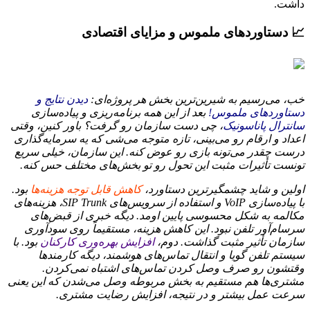
داشت.
📈 دستاوردهای ملموس و مزایای اقتصادی
خب، می‌رسیم به شیرین‌ترین بخش هر پروژه‌ای:
دیدن نتایج و
دستاوردهای ملموس!
بعد از این همه برنامه‌ریزی و پیاده‌سازی
سانترال پاناسونیک
، چی دست سازمان رو گرفت؟ باور کنین، وقتی
اعداد و ارقام رو می‌بینی، تازه متوجه می‌شی که یه سرمایه‌گذاری
درست چقدر می‌تونه بازی رو عوض کنه. این سازمان، خیلی سریع
تونست تأثیرات مثبت این تحول رو تو بخش‌های مختلف حس کنه.
اولین و شاید چشمگیرترین دستاورد،
کاهش قابل توجه هزینه‌ها
بود.
با پیاده‌سازی VoIP و استفاده از سرویس‌های SIP Trunk، هزینه‌های
مکالمه به شکل محسوسی پایین اومد. دیگه خبری از قبض‌های
سرسام‌آور تلفن نبود. این کاهش هزینه، مستقیماً روی سودآوری
سازمان تأثیر مثبت گذاشت. دوم،
افزایش بهره‌وری کارکنان
بود. با
سیستم تلفن گویا و انتقال تماس‌های هوشمند، دیگه کارمندها
وقتشون رو صرف وصل کردن تماس‌های اشتباه نمی‌کردن.
مشتری‌ها هم مستقیم به بخش مربوطه وصل می‌شدن که این یعنی
سرعت عمل بیشتر و در نتیجه، افزایش رضایت مشتری.