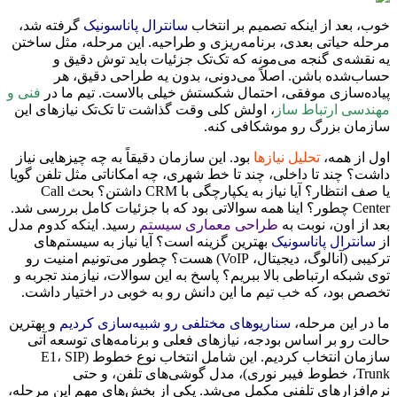
خوب، بعد از اینکه تصمیم بر انتخاب
سانترال پاناسونیک
گرفته شد،
مرحله حیاتی بعدی، برنامه‌ریزی و طراحیه. این مرحله، مثل ساختن
یه نقشه‌ی گنجه می‌مونه که تک‌تک جزئیات باید توش دقیق و
حساب‌شده باشن. اصلاً می‌دونی، بدون یه طراحی دقیق، هر
پیاده‌سازی موفقی، احتمال شکستش خیلی بالاست. تیم ما در
فنی و
مهندسی ارتباط ساز
، اولش کلی وقت گذاشت تا تک‌تک نیازهای این
سازمان بزرگ رو موشکافی کنه.
اول از همه،
تحلیل نیازها
بود. این سازمان دقیقاً به چه چیزهایی نیاز
داشت؟ چند تا داخلی، چند تا خط شهری، چه امکاناتی مثل تلفن گویا
یا صف انتظار؟ آیا نیاز به یکپارچگی با CRM داشتن؟ بحث Call
Center چطور؟ اینا همه سوالاتی بود که با جزئیات کامل بررسی شد.
بعد از اون، نوبت به
طراحی معماری سیستم
رسید. اینکه کدوم مدل
از
سانترال پاناسونیک
بهترین گزینه است؟ آیا نیاز به سیستم‌های
ترکیبی (آنالوگ، دیجیتال، VoIP) هست؟ چطور می‌تونیم امنیت رو
توی شبکه ارتباطی بالا ببریم؟ پاسخ به این سوالات، نیازمند تجربه و
تخصص بود، که خب تیم ما این دانش رو به خوبی در اختیار داشت.
ما در این مرحله،
سناریوهای مختلفی رو شبیه‌سازی کردیم
و بهترین
حالت رو بر اساس بودجه، نیازهای فعلی و برنامه‌های توسعه آتی
سازمان انتخاب کردیم. این شامل انتخاب نوع خطوط (E1، SIP
Trunk، خطوط فیبر نوری)، مدل گوشی‌های تلفن، و حتی
نرم‌افزارهای تلفنی مکمل می‌شد. یکی از بخش‌های مهم این مرحله،