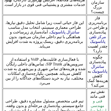
سازمان
خدمات مشتری و پشتیبانی فنی قوی در بازار است.
بزرگ
چیست؟
فاز
برنامه‌ریزی
این فاز حیاتی است زیرا شامل تحلیل دقیق نیازها،
و طراحی در
طراحی معماری سیستم، انتخاب مدل مناسب
پیاده‌سازی
سانترال پاناسونیک
، آماده‌سازی زیرساخت و
مرکز تلفن
هماهنگی با تیم داخلی سازمان می‌شود. بدون
پاناسونیک
برنامه‌ریزی دقیق، ریسک پروژه به شدت افزایش
چقدر اهمیت
می‌یابد.
دارد؟
چگونه
با فعال‌سازی قابلیت‌های VoIP و استفاده از
پیاده‌سازی
سرویس‌های SIP Trunk، تماس‌های داخلی رایگان
سانترال
شده و هزینه‌های تماس شهری و بین‌شهری به شدت
پاناسونیک
به
کاهش می‌یابد. همچنین، یکپارچه‌سازی امکانات
کاهش
مختلف، نیاز به خرید دستگاه‌های جداگانه را از بین
هزینه‌ها کمک
می‌برد.
می‌کند؟
نقش تیم
فنی مانند
فنی و
تیم فنی متخصص مسئول مشاوره دقیق، طراحی
مهندسی
جامع سیستم، پیاده‌سازی مرحله‌ای و بدون وقفه،
ارتباط ساز
مهاجرت داده‌ها، آموزش کاربران و ارائه پشتیبانی و