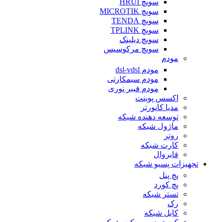
سویچ HRUI
سویچ MICROTIK
سویچ TENDA
سویچ TPLINK
سویچ دیلینک
سویچ مرکوسیس
مودم
مودم dsl-vdsl
مودم سیمکارتی
مودم فیبر نوری
اکسس پوینت
مدیا کانورتر
توسعه دهنده شبکه
ماژول شبکه
روتر
کارت شبکه
فایروال
تجهیزات پسیو شبکه
پچ پنل
پچ کورد
تستر شبکه
رک
کابل شبکه