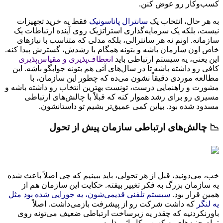
کسب‌وکار رو عوض کنن.
به هر حال، انتخاب یک
سانترال پاناسونیک
فقط یه خرید تجهیزات
نیست، بلکه یک سرمایه‌گذاری استراتژیک روی آینده ارتباطات یک
سازمانه. اونم نه هر سانترالی، بلکه مدلی که متناسب با نیازهای
خاص اون سازمان باشه و بتونه همگام با رشدش، گسترش پیدا کنه.
این یعنی، یه سیستم ارتباطی باید
انعطاف‌پذیری و مقیاس‌پذیری
کافی رو داشته باشه تا در سال‌های آتی هم بتونه جوابگو باشه. این
مطالعه موردی دقیقاً نشون می‌ده که چطور این سازمان، با
مشورت و راهنمایی درست، تونست بهترین انتخاب رو داشته باشه و
مسیری رو برای رشد هموار کنه که قبلاً با چالش‌های ارتباطی
مسدود شده بود. بیاین کمی عمیق‌تر بشیم تو داستانشون.
📉 چالش‌های ارتباطی سازمان پیش از تحول
خب، می‌دونید، قبل از هر تحولی، باید ببینیم که چی اصلاً باعث شده
یه سازمان بزرگ به فکر تغییر بیفته. حکایت این سازمان هم از
همین قرار بود.
سیستم تلفنی قدیمی‌شون، یه جورایی شده بود مثل
یه لنگر
که داشت شرکت رو از پیشرفت بازمی‌داشت. اصلاً
باورنکردنیه که چقدر یه زیرساخت ارتباطی ضعیف می‌تونه روی
تمام جنبه‌های یه کسب‌وکار اثر بذاره.