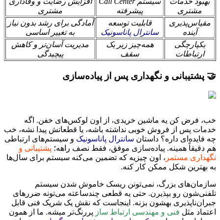
بهبود خدمات
سیستم Call Center
افزایش رضایت و وفاداری
مشتری
پیشرفته
مشتری
مقیاس‌پذیری
قابلیت توسعه
آمادگی برای رشد بدون نیاز
آینده
سانترال پاناسونیک
به تغییر اساسی
یکپارچگی
همه‌چیز زیر یک
مدیریت آسان‌تر و کاهش
ارتباطات
سقف
پیچیدگی
🤝 پشتیبانی و نگهداری پس از پیاده‌سازی
خب، فرض کن یه ماشین خریدی، از اون لوکس‌های خفن. اگه
خدمات پس از فروش خوبی نداشته باشه، یا قطعاتش پیدا نشه، خب
چه فایده‌ای داره؟ داستان
سانترال پاناسونیک
و سیستم‌های ارتباطی
هم دقیقاً همینه. پیاده‌سازی موفق، فقط نصف راهه؛
پشتیبانی و
نگهداری مستمر
، اون چیزیه که تضمین می‌کنه سیستم برای سال‌ها
به بهترین شکل ممکن کار کنه.
سازمان‌های بزرگ، نمی‌تونن ریسک خاموش شدن سیستم
تلفنی‌شون رو بپذیرن. حتی یه قطعی چندساعته می‌تونه ضررهای
جبران‌ناپذیری بهشون بزنه. اینجاست که نقش یک شریک فنی قابل
اعتماد مثل
فنی و مهندسی ارتباط ساز
پررنگ‌تر میشه. ما از همون