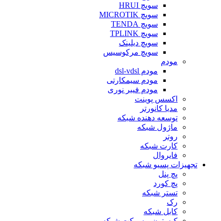
سویچ HRUI
سویچ MICROTIK
سویچ TENDA
سویچ TPLINK
سویچ دیلینک
سویچ مرکوسیس
مودم
مودم dsl-vdsl
مودم سیمکارتی
مودم فیبر نوری
اکسس پوینت
مدیا کانورتر
توسعه دهنده شبکه
ماژول شبکه
روتر
کارت شبکه
فایروال
تجهیزات پسیو شبکه
پچ پنل
پچ کورد
تستر شبکه
رک
کابل شبکه
کیستون و سوکت شبکه