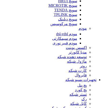
سویچ HRUI
سویچ MICROTIK
سویچ TENDA
سویچ TPLINK
سویچ دیلینک
سویچ مرکوسیس
مودم
مودم dsl-vdsl
مودم سیمکارتی
مودم فیبر نوری
اکسس پوینت
مدیا کانورتر
توسعه دهنده شبکه
ماژول شبکه
روتر
کارت شبکه
فایروال
تجهیزات پسیو شبکه
پچ پنل
پچ کورد
تستر شبکه
رک
کابل شبکه