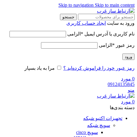
Skip to navigation
Skip to main content
جستجو
ورود به سایت
ایجاد حساب کاربری
نام کاربری یا آدرس ایمیل
*
الزامی
رمز عبور
*
الزامی
ورود
رمز عبور خود را فراموش کرده‌اید ؟
مرا به یاد بسپار
0
مورد
09124135845
منو
0
مورد
دسته‌ بندی‌ها
تجهیزات اکتیو شبکه
سویچ شبکه
سویچ cisco