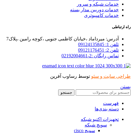
خدمات شبکه و سرور
خدمات دوربین مدار بسته
خدمات کامپیوتری
راه ارتباطی
آدرس: میرداماد ،خیابان کاظمی جنوبی ،کوچه رامین ،پلاک7
تلفن 1: 09124135845
تلفن 2: 09121176451
تماس رایگان :2-02192004661
طراحی سایت و سئو
توسط رساوب آفرین
بستن
جستجو
فهرست
دسته بندی‌ها
تجهیزات اکتیو شبکه
سویچ شبکه
سویچ cisco