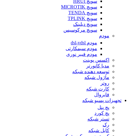
سویچ HRUI
سویچ MICROTIK
سویچ TENDA
سویچ TPLINK
سویچ دیلینک
سویچ مرکوسیس
مودم
مودم dsl-vdsl
مودم سیمکارتی
مودم فیبر نوری
اکسس پوینت
مدیا کانورتر
توسعه دهنده شبکه
ماژول شبکه
روتر
کارت شبکه
فایروال
تجهیزات پسیو شبکه
پچ پنل
پچ کورد
تستر شبکه
رک
کابل شبکه