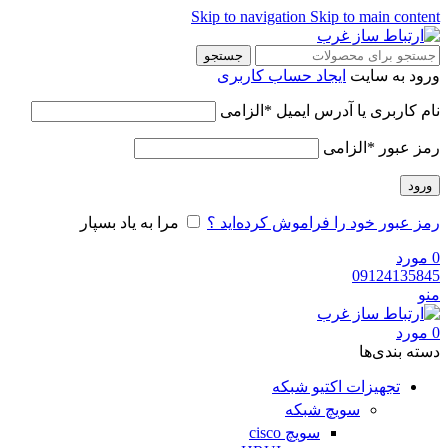
Skip to navigation
Skip to main content
جستجو
ورود به سایت
ایجاد حساب کاربری
نام کاربری یا آدرس ایمیل
*
الزامی
رمز عبور
*
الزامی
ورود
رمز عبور خود را فراموش کرده‌اید ؟
مرا به یاد بسپار
0
مورد
09124135845
منو
0
مورد
دسته‌ بندی‌ها
تجهیزات اکتیو شبکه
سویچ شبکه
سویچ cisco