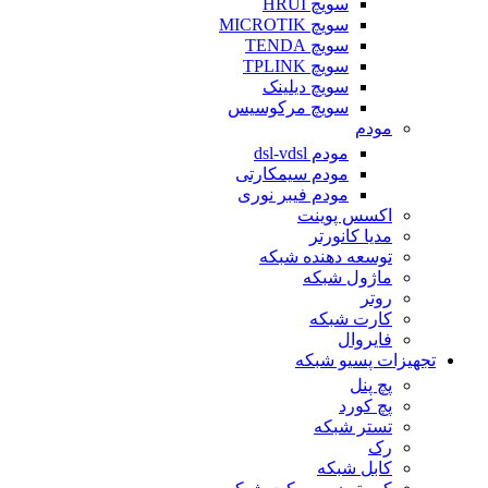
سویچ HRUI
سویچ MICROTIK
سویچ TENDA
سویچ TPLINK
سویچ دیلینک
سویچ مرکوسیس
مودم
مودم dsl-vdsl
مودم سیمکارتی
مودم فیبر نوری
اکسس پوینت
مدیا کانورتر
توسعه دهنده شبکه
ماژول شبکه
روتر
کارت شبکه
فایروال
تجهیزات پسیو شبکه
پچ پنل
پچ کورد
تستر شبکه
رک
کابل شبکه