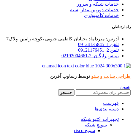
خدمات شبکه و سرور
خدمات دوربین مدار بسته
خدمات کامپیوتری
راه ارتباطی
آدرس: میرداماد ،خیابان کاظمی جنوبی ،کوچه رامین ،پلاک7
تلفن 1: 09124135845
تلفن 2: 09121176451
تماس رایگان :2-02192004661
طراحی سایت و سئو
توسط رساوب آفرین
بستن
جستجو
فهرست
دسته بندی‌ها
تجهیزات اکتیو شبکه
سویچ شبکه
سویچ cisco