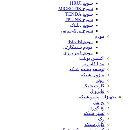
سویچ HRUI
سویچ MICROTIK
سویچ TENDA
سویچ TPLINK
سویچ دیلینک
سویچ مرکوسیس
مودم
مودم dsl-vdsl
مودم سیمکارتی
مودم فیبر نوری
اکسس پوینت
مدیا کانورتر
توسعه دهنده شبکه
ماژول شبکه
روتر
کارت شبکه
فایروال
تجهیزات پسیو شبکه
پچ پنل
پچ کورد
تستر شبکه
رک
کابل شبکه
کیستون و سوکت شبکه