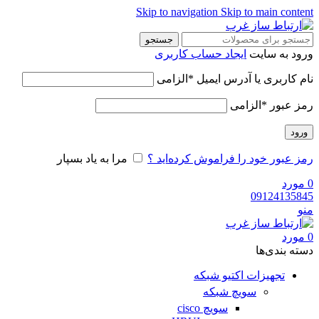
Skip to navigation
Skip to main content
جستجو
ورود به سایت
ایجاد حساب کاربری
نام کاربری یا آدرس ایمیل
*
الزامی
رمز عبور
*
الزامی
ورود
رمز عبور خود را فراموش کرده‌اید ؟
مرا به یاد بسپار
0
مورد
09124135845
منو
0
مورد
دسته‌ بندی‌ها
تجهیزات اکتیو شبکه
سویچ شبکه
سویچ cisco