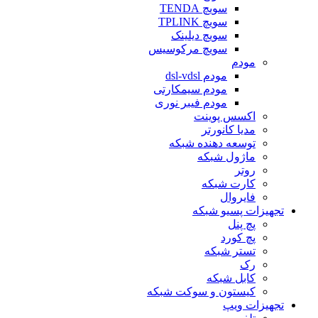
سویچ TENDA
سویچ TPLINK
سویچ دیلینک
سویچ مرکوسیس
مودم
مودم dsl-vdsl
مودم سیمکارتی
مودم فیبر نوری
اکسس پوینت
مدیا کانورتر
توسعه دهنده شبکه
ماژول شبکه
روتر
کارت شبکه
فایروال
تجهیزات پسیو شبکه
پچ پنل
پچ کورد
تستر شبکه
رک
کابل شبکه
کیستون و سوکت شبکه
تجهیزات ویپ