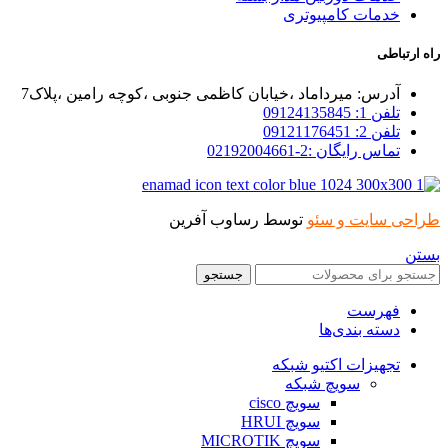
خدمات کامپیوتری
راه ارتباطی
آدرس: میرداماد ،خیابان کاظمی جنوبی ،کوچه رامین ،پلاک7
تلفن 1: 09124135845
تلفن 2: 09121176451
تماس رایگان :2-02192004661
طراحی سایت و سئو
توسط رساوب آفرین
بستن
جستجو
فهرست
دسته بندی‌ها
تجهیزات اکتیو شبکه
سویچ شبکه
سویچ cisco
سویچ HRUI
سویچ MICROTIK