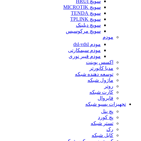
سویچ HRUI
سویچ MICROTIK
سویچ TENDA
سویچ TPLINK
سویچ دیلینک
سویچ مرکوسیس
مودم
مودم dsl-vdsl
مودم سیمکارتی
مودم فیبر نوری
اکسس پوینت
مدیا کانورتر
توسعه دهنده شبکه
ماژول شبکه
روتر
کارت شبکه
فایروال
تجهیزات پسیو شبکه
پچ پنل
پچ کورد
تستر شبکه
رک
کابل شبکه