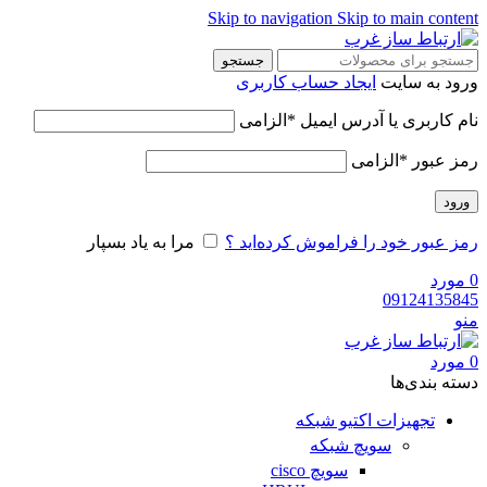
Skip to navigation
Skip to main content
جستجو
ورود به سایت
ایجاد حساب کاربری
نام کاربری یا آدرس ایمیل
*
الزامی
رمز عبور
*
الزامی
ورود
رمز عبور خود را فراموش کرده‌اید ؟
مرا به یاد بسپار
0
مورد
09124135845
منو
0
مورد
دسته‌ بندی‌ها
تجهیزات اکتیو شبکه
سویچ شبکه
سویچ cisco