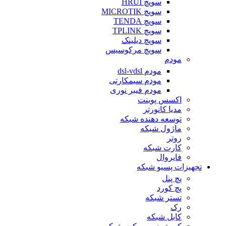
سویچ HRUI
سویچ MICROTIK
سویچ TENDA
سویچ TPLINK
سویچ دیلینک
سویچ مرکوسیس
مودم
مودم dsl-vdsl
مودم سیمکارتی
مودم فیبر نوری
اکسس پوینت
مدیا کانورتر
توسعه دهنده شبکه
ماژول شبکه
روتر
کارت شبکه
فایروال
تجهیزات پسیو شبکه
پچ پنل
پچ کورد
تستر شبکه
رک
کابل شبکه