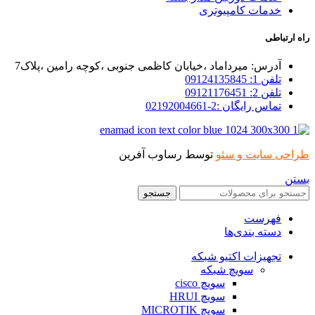
خدمات کامپیوتری
راه ارتباطی
آدرس: میرداماد ،خیابان کاظمی جنوبی ،کوچه رامین ،پلاک7
تلفن 1: 09124135845
تلفن 2: 09121176451
تماس رایگان :2-02192004661
طراحی سایت و سئو
توسط رساوب آفرین
بستن
جستجو
فهرست
دسته بندی‌ها
تجهیزات اکتیو شبکه
سویچ شبکه
سویچ cisco
سویچ HRUI
سویچ MICROTIK