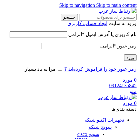
Skip to navigation
Skip to main content
جستجو
ورود به سایت
ایجاد حساب کاربری
نام کاربری یا آدرس ایمیل
*
الزامی
رمز عبور
*
الزامی
ورود
رمز عبور خود را فراموش کرده‌اید ؟
مرا به یاد بسپار
0
مورد
09124135845
منو
0
مورد
دسته‌ بندی‌ها
تجهیزات اکتیو شبکه
سویچ شبکه
سویچ cisco