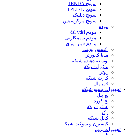
سویچ TENDA
سویچ TPLINK
سویچ دیلینک
سویچ مرکوسیس
مودم
مودم dsl-vdsl
مودم سیمکارتی
مودم فیبر نوری
اکسس پوینت
مدیا کانورتر
توسعه دهنده شبکه
ماژول شبکه
روتر
کارت شبکه
فایروال
تجهیزات پسیو شبکه
پچ پنل
پچ کورد
تستر شبکه
رک
کابل شبکه
کیستون و سوکت شبکه
تجهیزات ویپ