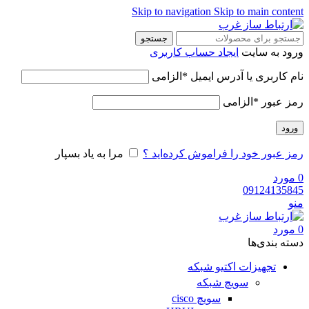
Skip to navigation
Skip to main content
جستجو
ورود به سایت
ایجاد حساب کاربری
نام کاربری یا آدرس ایمیل
*
الزامی
رمز عبور
*
الزامی
ورود
رمز عبور خود را فراموش کرده‌اید ؟
مرا به یاد بسپار
0
مورد
09124135845
منو
0
مورد
دسته‌ بندی‌ها
تجهیزات اکتیو شبکه
سویچ شبکه
سویچ cisco