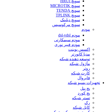
سویچ HRUI
سویچ MICROTIK
سویچ TENDA
سویچ TPLINK
سویچ دیلینک
سویچ مرکوسیس
مودم
مودم dsl-vdsl
مودم سیمکارتی
مودم فیبر نوری
اکسس پوینت
مدیا کانورتر
توسعه دهنده شبکه
ماژول شبکه
روتر
کارت شبکه
فایروال
تجهیزات پسیو شبکه
پچ پنل
پچ کورد
تستر شبکه
رک
کابل شبکه