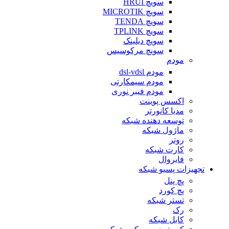
سویچ HRUI
سویچ MICROTIK
سویچ TENDA
سویچ TPLINK
سویچ دیلینک
سویچ مرکوسیس
مودم
مودم dsl-vdsl
مودم سیمکارتی
مودم فیبر نوری
اکسس پوینت
مدیا کانورتر
توسعه دهنده شبکه
ماژول شبکه
روتر
کارت شبکه
فایروال
تجهیزات پسیو شبکه
پچ پنل
پچ کورد
تستر شبکه
رک
کابل شبکه