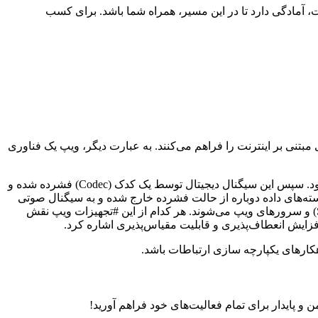
آمادگی دارد تا در این مسیر، همراه شما باشد. برای کسب
یق شبکه‌های مبتنی بر اینترنت را فراهم می‌کنند. به عبارت دیگر، ویپ یک فناوری
به این صورت است که ابتدا صدای کاربر توسط یک دستگاه ورودی مانند تلفن IP یا هدست، به سیگنال دیجیتال تبدیل می‌شود. سپس این سیگنال دیجیتال توسط یک کدک (Codec) فشرده شده و
بسته‌های داده دوباره از حالت فشرده خارج شده و به سیگنال صوتی
تبدیل می‌شوند تا کاربر بتواند صدا را بشنود. #تجهیزات ویپ شامل تلفن‌های IP، آداپتورهای تلفن آنالوگ (ATA)، نرم‌افزارهای ویپ (Softphones) و سرورهای ویپ می‌شوند. هر کدام از این #تجهیزات ویپ نقش
 افزایش انعطاف‌پذیری و قابلیت مقیاس‌پذیری اشاره کرد.
و پایدار برای تمام فعالیت‌های خود فراهم آورید!