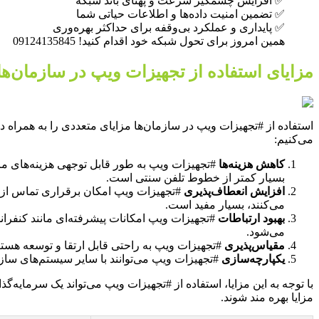
✅ افزایش چشمگیر سرعت و پهنای باند شبکه
✅ تضمین امنیت داده‌ها و اطلاعات حیاتی شما
✅ پایداری و عملکرد بی‌وقفه برای حداکثر بهره‌وری
همین امروز برای تحول شبکه خود اقدام کنید! 09124135845
مزایای استفاده از تجهیزات ویپ در سازمان‌ها
استفاده از #تجهیزات ویپ در سازمان‌ها مزایای متعددی را به همراه دا
می‌کنیم:
کاهش هزینه‌ها
#تجهیزات ویپ به طور قابل توجهی هزینه‌های مرب
بسیار کمتر از خطوط تلفن سنتی است.
افزایش انعطاف‌پذیری
#تجهیزات ویپ امکان برقراری تماس از هر
می‌کنند، بسیار مفید است.
بهبود ارتباطات
#تجهیزات ویپ امکانات پیشرفته‌ای مانند کنفرا
می‌شود.
مقیاس‌پذیری
#تجهیزات ویپ به راحتی قابل ارتقا و توسعه هستند 
یکپارچه‌سازی
#تجهیزات ویپ می‌توانند با سایر سیستم‌های سازمانی مانند CRM و ERP یکپارچه شوند و اطلاعات تماس را به صورت خودکار 
با توجه به این مزایا، استفاده از #تجهیزات ویپ می‌تواند یک سرمایه‌
مزایا بهره مند شوند.