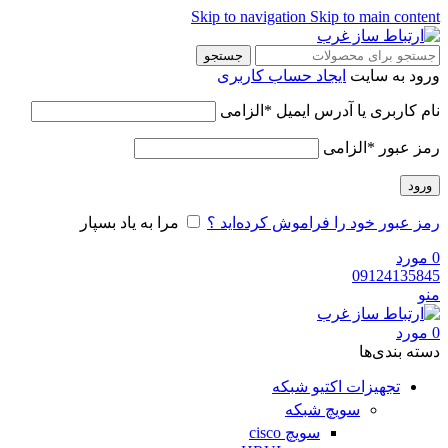
Skip to navigation
Skip to main content
جستجو
ورود به سایت
ایجاد حساب کاربری
نام کاربری یا آدرس ایمیل
*
الزامی
رمز عبور
*
الزامی
ورود
رمز عبور خود را فراموش کرده‌اید ؟
مرا به یاد بسپار
0
مورد
09124135845
منو
0
مورد
دسته‌ بندی‌ها
تجهیزات اکتیو شبکه
سویچ شبکه
سویچ cisco