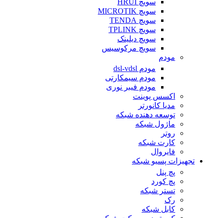
سویچ HRUI
سویچ MICROTIK
سویچ TENDA
سویچ TPLINK
سویچ دیلینک
سویچ مرکوسیس
مودم
مودم dsl-vdsl
مودم سیمکارتی
مودم فیبر نوری
اکسس پوینت
مدیا کانورتر
توسعه دهنده شبکه
ماژول شبکه
روتر
کارت شبکه
فایروال
تجهیزات پسیو شبکه
پچ پنل
پچ کورد
تستر شبکه
رک
کابل شبکه