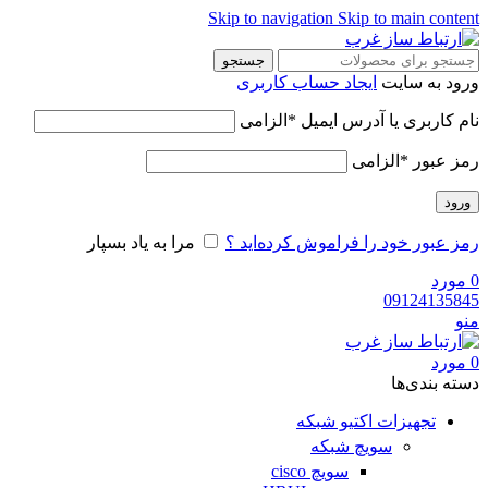
Skip to navigation
Skip to main content
جستجو
ورود به سایت
ایجاد حساب کاربری
نام کاربری یا آدرس ایمیل
*
الزامی
رمز عبور
*
الزامی
ورود
رمز عبور خود را فراموش کرده‌اید ؟
مرا به یاد بسپار
0
مورد
09124135845
منو
0
مورد
دسته‌ بندی‌ها
تجهیزات اکتیو شبکه
سویچ شبکه
سویچ cisco