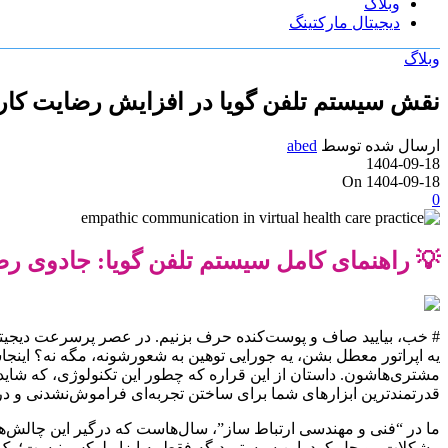
وبلاگ
دیجیتال مارکتینگ
وبلاگ
نقش سیستم تلفن گویا در افزایش رضایت کار
ارسال شده توسط
abed
1404-09-18
On 1404-09-18
0
💡 راهنمای کامل سیستم تلفن گویا: جادوی رض
# خب، بیایید صاف و پوست‌کنده حرف بزنیم. در عصر پرسرعت دیجیتال 
یه اپراتور معطل بشن، یه جورایی توهین به شعورشونه، مگه نه؟ این
قدرتمندترین ابزارهای شما برای ساختن تجربه‌ای فراموش‌نشدنی و د
ما در “فنی و مهندسی ارتباط ساز”، سال‌هاست که درگیر این چالش‌ها
مشکلات رو حل کرد. این سیستم دیگه فقط یه ابزار لوکس نیست؛ یک ض