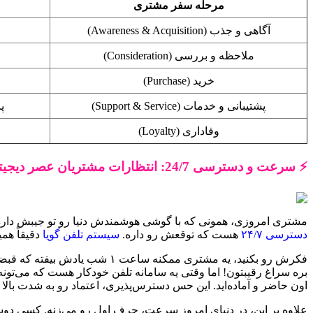
مرحله سفر مشتری
آگاهی و جذب (Awareness & Acquisition)
ملاحظه و بررسی (Consideration)
خرید (Purchase)
پشتیبانی و خدمات (Support & Service)
پ
وفاداری (Loyalty)
⚡ سرعت و دسترسی 24/7: انتظارات مشتریان عصر دیجیتال
مشتری امروزی، همونی که با گوشی هوشمندش دنیا رو تو جیبش داره، دیگه انتظار نداره ساعت ۹ صبح تا ۵ عصر خدمات بگیره. اون می‌خو
دسترسی ۲۴/۷
هست که توقعش رو داره.
سیستم تلفن گویا
دقیقاً همی
فکرش رو بکنید، یه مشتری ممکن
بره سراغ رقیبتون! اما وقتی یه سامانه تلفن خودکار هست که می‌تو
اون حاضر و آماده‌اید. این حس دسترس‌پذیری، اعتماد رو به شدت بالا م
علاوه بر این، در دنیای امروز سرعت، حرف اول رو می‌زنه. کسی دو