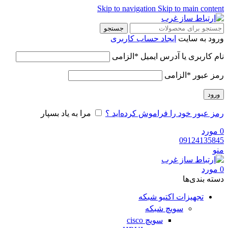
Skip to navigation
Skip to main content
جستجو
ورود به سایت
ایجاد حساب کاربری
نام کاربری یا آدرس ایمیل
*
الزامی
رمز عبور
*
الزامی
ورود
رمز عبور خود را فراموش کرده‌اید ؟
مرا به یاد بسپار
0
مورد
09124135845
منو
0
مورد
دسته‌ بندی‌ها
تجهیزات اکتیو شبکه
سویچ شبکه
سویچ cisco