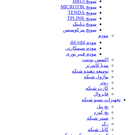
سویچ HRUI
سویچ MICROTIK
سویچ TENDA
سویچ TPLINK
سویچ دیلینک
سویچ مرکوسیس
مودم
مودم dsl-vdsl
مودم سیمکارتی
مودم فیبر نوری
اکسس پوینت
مدیا کانورتر
توسعه دهنده شبکه
ماژول شبکه
روتر
کارت شبکه
فایروال
تجهیزات پسیو شبکه
پچ پنل
پچ کورد
تستر شبکه
رک
کابل شبکه