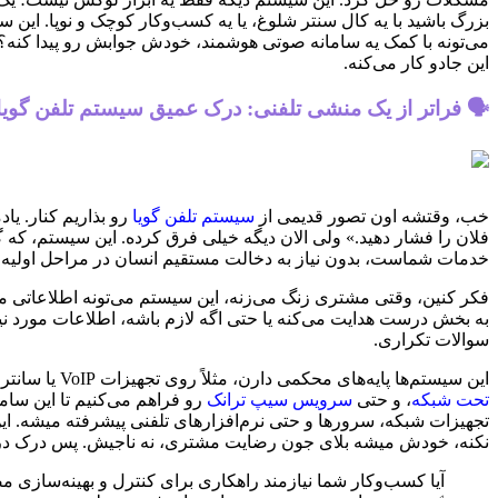
بزرگ باشید با یه کال سنتر شلوغ، یا یه کسب‌وکار کوچک و نوپا. این سی
می‌تونه با کمک یه سامانه صوتی هوشمند، خودش جوابش رو پیدا کنه؟ هم
این جادو کار می‌کنه.
🗣️ فراتر از یک منشی تلفنی: درک عمیق سیستم تلفن گویا
خب، وقتشه اون تصور قدیمی از
سیستم تلفن گویا
رو بذاریم کنار. یا
خدمات شماست، بدون نیاز به دخالت مستقیم انسان در مراحل اولیه.
فکر کنین، وقتی مشتری زنگ می‌زنه، این سیستم می‌تونه اطلاعاتی م
به بخش درست هدایت می‌کنه یا حتی اگه لازم باشه، اطلاعات مورد 
سوالات تکراری.
این سیستم‌ها پایه‌های محکمی دارن، مثلاً روی تجهیزات VoIP یا سانترال‌های تحت شبکه بنا میشن که تخصص اصلی ما در “فنی و مهندسی ارتباط ساز” هست. ما زیرساخت‌های لازم مثل
تحت شبکه
، و حتی
سرویس سیپ ترانک
رو فراهم می‌کنیم تا این سام
تجهیزات شبکه، سرورها و حتی نرم‌افزارهای تلفنی پیشرفته میشه. 
نکنه، خودش میشه بلای جون رضایت مشتری، نه ناجیش. پس درک درست
آیا کسب‌وکار شما نیازمند راهکاری برای کنترل و بهینه‌سازی 