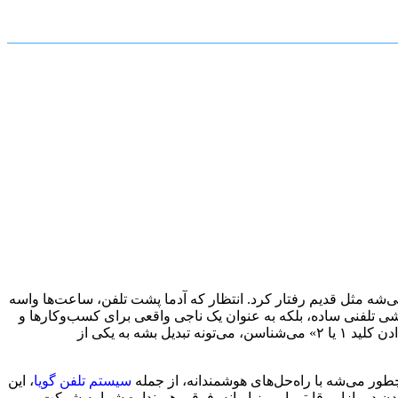
‌شه مثل قدیم رفتار کرد. انتظار که آدما پشت تلفن، ساعت‌ها واسه
نشی تلفنی ساده، بلکه به عنوان یک ناجی واقعی برای کسب‌وکارها و
مشتری‌هاشون. داستان از این قراره که چطور این تکنولوژی، که شاید خیلی‌ها فقط اونو به عنوان یه صدای از پیش ضبط شده برای «فشار دادن کلید ۱ یا ۲» می‌شناسن، می‌تونه تبدیل بشه به یکی از
ور می‌شه با راه‌حل‌های هوشمندانه، از جمله
سیستم تلفن گویا
، این
در بازار رقابتی امروز ایرانه. فرقی هم نداره شما یه شرکت