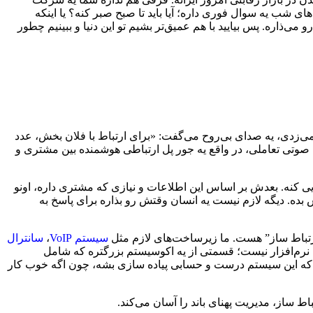
ای شب یه سوال فوری داره؛ آیا باید تا صبح صبر کنه؟ یا اینکه
ذاره. پس بیایید با هم عمیق‌تر بشیم تو این دنیا و ببینیم چطور
 می‌زدی، یه صدای بی‌روح می‌گفت: «برای ارتباط با فلان بخش، عدد
ق کرده. این سیستم، که گاهی بهش می‌گن IVR (Interactive Voice Response) یا همون پاسخگوی صوتی تعاملی، در واقع یه جور پل ارتباطی هوشمنده بین مشتری و
 کنه. بعدش بر اساس این اطلاعات و نیازی که مشتری داره، اونو
. دیگه لازم نیست یه انسان وقتش رو بذاره برای پاسخ به
سیستم VoIP
،
سانترال
ه نرم‌افزار نیست؛ قسمتی از یه اکوسیستم بزرگتره که شامل
ه که این سیستم درست و حسابی پیاده سازی بشه، چون اگه خوب کار
 ساز، مدیریت پهنای باند را آسان می‌کند.