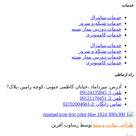
خدمات
خدمات سانترال
خدمات شبکه و سرور
خدمات دوربین مدار بسته
خدمات کامپیوتری
خدمات سانترال
خدمات شبکه و سرور
خدمات دوربین مدار بسته
خدمات کامپیوتری
راه ارتباطی
آدرس: میرداماد ،خیابان کاظمی جنوبی ،کوچه رامین ،پلاک7
تلفن 1: 09124135845
تلفن 2: 09121176451
تماس رایگان :2-02192004661
طراحی سایت و سئو
توسط رساوب آفرین
بستن