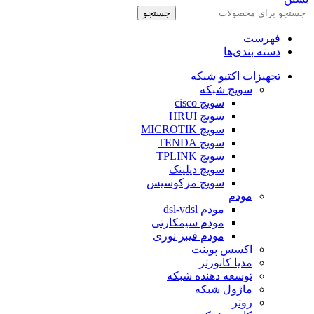
جستجو
فهرست
دسته بندی‌ها
تجهیزات اکتیو شبکه
سویچ شبکه
سویچ cisco
سویچ HRUI
سویچ MICROTIK
سویچ TENDA
سویچ TPLINK
سویچ دیلینک
سویچ مرکوسیس
مودم
مودم dsl-vdsl
مودم سیمکارتی
مودم فیبر نوری
اکسس پوینت
مدیا کانورتر
توسعه دهنده شبکه
ماژول شبکه
روتر