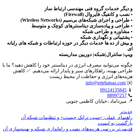
و دیگر خدمات گروه فنی مهندسی ارتباط ساز
• نصب و کانفیگ فایروال (Firewall)
• طراحی و اجرای شبکه‌های بی‌سیم (Wireless Networks)
• طراحی و پیاده‌سازی دیتاسنترهای کوچک و متوسط
• مشاوره و طراحی شبکه
• پشتیبانی و نگهداری شبکه
و بیش از ده ها خدمات دیگر در حوزه ارتباطات و شبکه های رایانه
ای
ویپ| سانترال|شبکه| دوربین مداربسته
چگونه می‌توانید مصرف انرژی در دیتاسنتر خود را کاهش دهید؟ ما با
طراحی بهینه، راهکارهای سبز و پایدار ارائه می‌دهیم. ✅ کاهش
هزینه‌های انرژی و حفاظت از محیط زیست
info@ertebatsaz.com
✉️
09124135845
📱
88997257
📞
📍 میرداماد ،خیابان کاظمی جنوبی
جدیدتر
راهنمای عملی: «سیپ ترانک چیست» و تنظیمات شبکه آن
بازگشت بە لیست
قدیمی‌تر
بررسی هزینه‌های نصب و راه‌اندازی شبکه و بهینه‌سازی آن