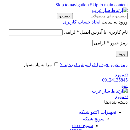
Skip to navigation
Skip to main content
جستجو
ورود به سایت
ایجاد حساب کاربری
نام کاربری یا آدرس ایمیل
*
الزامی
رمز عبور
*
الزامی
ورود
رمز عبور خود را فراموش کرده‌اید ؟
مرا به یاد بسپار
0
مورد
09124135845
منو
0
مورد
دسته‌ بندی‌ها
تجهیزات اکتیو شبکه
سویچ شبکه
سویچ cisco