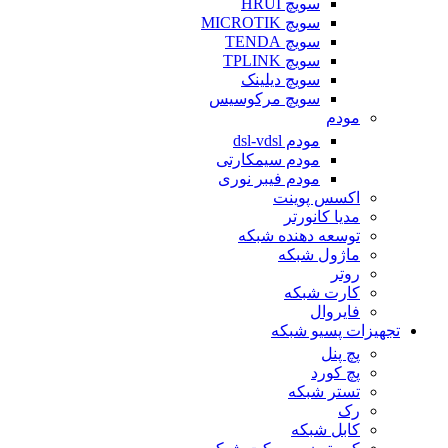
سویچ HRUI
سویچ MICROTIK
سویچ TENDA
سویچ TPLINK
سویچ دیلینک
سویچ مرکوسیس
مودم
مودم dsl-vdsl
مودم سیمکارتی
مودم فیبر نوری
اکسس پوینت
مدیا کانورتر
توسعه دهنده شبکه
ماژول شبکه
روتر
کارت شبکه
فایروال
تجهیزات پسیو شبکه
پچ پنل
پچ کورد
تستر شبکه
رک
کابل شبکه