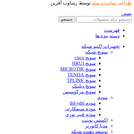
طراحی سایت و سئو
توسط رساوب آفرین
بستن
جستجو
فهرست
دسته بندی‌ها
تجهیزات اکتیو شبکه
سویچ شبکه
سویچ cisco
سویچ HRUI
سویچ MICROTIK
سویچ TENDA
سویچ TPLINK
سویچ دیلینک
سویچ مرکوسیس
مودم
مودم dsl-vdsl
مودم سیمکارتی
مودم فیبر نوری
اکسس پوینت
مدیا کانورتر
توسعه دهنده شبکه