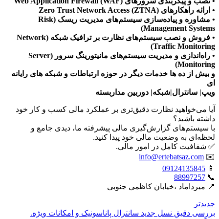
• نصب و پیکربندی سرورهای Web Application Firewall (WAF)
• ارائه راهکارهای Zero Trust Network Access (ZTNA)
• مشاوره و پیاده‌سازی سیستم‌های مدیریت ریسک (Risk
Management Systems)
• فروش و نصب سیستم‌های نظارت بر ترافیک شبکه (Network
Traffic Monitoring)
• راه‌اندازی و مدیریت سیستم‌های مانیتورینگ سرور (Server
Monitoring)
و بیش از ده ها خدمات دیگر در حوزه ارتباطات و شبکه های رایانه
ای
ویپ| سانترال|شبکه| دوربین مداربسته
آیا می‌خواهید نظارت دقیق‌تری بر عملکرد مالی کسب و کار خود
داشته باشید؟
با سیستم‌های گزارش‌گیری مالی پیشرفته ما، دیدی جامع و
لحظه‌ای به وضعیت مالی خود پیدا کنید.
✅ شفافیت کامل در امور مالی.
info@ertebatsaz.com
✉️
09124135845
📱
88997257
📞
📍 میرداماد ،خیابان کاظمی جنوبی
جدیدتر
بررسی دقیق نسل جدید سانترال پاناسونیک و امکانات ویژه.