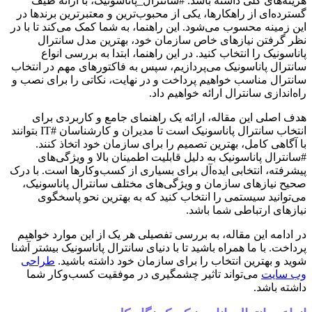
هزینه‌های کلی داشته باشد. #سانترال_پاناسونیک، با ارائه طیف
گسترده‌ای از راهکارها، یکی از محبوب‌ترین و معتبرترین برندها در
این زمینه محسوب می‌شود. این راهنما، به شما کمک می‌کند تا با در
نظر گرفتن نیازهای خاص سازمان خود، بهترین مدل سانترال
پاناسونیک را انتخاب کنید. در این راهنما، ابتدا به بررسی انواع
سانترال پاناسونیک می‌پردازیم، سپس به فاکتورهای مهم در انتخاب
سانترال مناسب خواهیم پرداخت و در نهایت، نکاتی را برای نصب و
راه‌اندازی سانترال ارائه خواهیم داد.
هدف اصلی این مقاله، ارائه یک راهنمای جامع و کاربردی برای
انتخاب سانترال پاناسونیک است تا مدیران و کارشناسان #IT بتوانند
با آگاهی کامل، بهترین تصمیم را برای سازمان خود اتخاذ کنند.
#سانترال‌ پاناسونیک به دلیل قابلیت اطمینان بالا و ویژگی‌های
پیشرفته، انتخابی ایده‌آل برای بسیاری از کسب‌وکارها است. با درک
صحیح نیازهای سازمان و ویژگی‌های مختلف سانترال پاناسونیک،
می‌توانید سیستمی را انتخاب کنید که به بهترین نحو پاسخگوی
نیازهای ارتباطی شما باشد.
در ادامه این مقاله، به بررسی تفصیلی هر یک از این موارد خواهیم
پرداخت. با ما همراه باشید تا با دنیای سانترال پاناسونیک بیشتر آشنا
شوید و بهترین انتخاب را برای سازمان خود داشته باشید.
طراحی
وب سایت
می‌تواند تاثیر چشمگیری در موفقیت کسب‌وکار شما
داشته باشد.