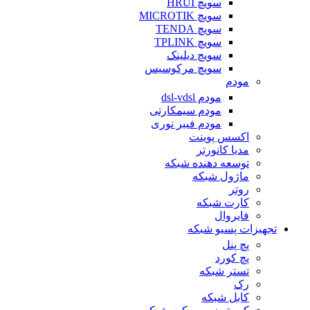
سویچ HRUI
سویچ MICROTIK
سویچ TENDA
سویچ TPLINK
سویچ دیلینک
سویچ مرکوسیس
مودم
مودم dsl-vdsl
مودم سیمکارتی
مودم فیبر نوری
اکسس پوینت
مدیا کانورتر
توسعه دهنده شبکه
ماژول شبکه
روتر
کارت شبکه
فایروال
تجهیزات پسیو شبکه
پچ پنل
پچ کورد
تستر شبکه
رک
کابل شبکه