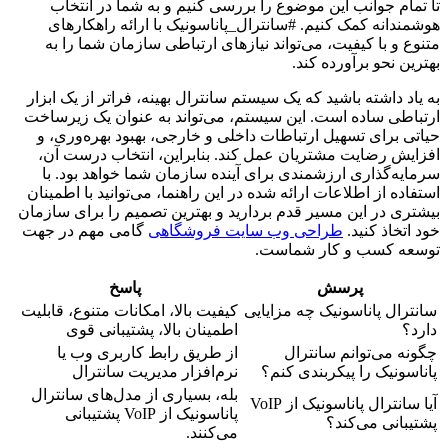
تا تمام جوانب این موضوع را بررسی کنیم و به شما در انتخاب
هوشمندانه کمک کنیم. #سانترال_پاناسونیک با ارائه راهکارهای
متنوع و با کیفیت، می‌تواند نیازهای ارتباطی سازمان شما را به
بهترین نحو برآورده کند.
به یاد داشته باشید که یک سیستم سانترال بهینه، فراتر از یک ابزار
ارتباطی ساده است. این سیستم، می‌تواند به عنوان یک زیرساخت
حیاتی برای تسهیل ارتباطات داخلی و خارجی، بهبود بهره‌وری، و
افزایش رضایت مشتریان عمل کند. بنابراین، انتخاب درست آن،
سرمایه‌گذاری ارزشمندی برای آینده سازمان شما خواهد بود. با
استفاده از اطلاعات ارائه شده در این راهنما، می‌توانید با اطمینان
بیشتری در این مسیر قدم بردارید و بهترین تصمیم را برای سازمان
خود اتخاذ کنید.
طراحی وب سایت فروشگاهی
گامی مهم در جهت
توسعه کسب و کار شماست.
پرسش
پاسخ
سانترال پاناسونیک چه مزایایی
کیفیت بالا، امکانات متنوع، قابلیت
دارد؟
اطمینان بالا، پشتیبانی قوی
چگونه می‌توانم سانترال
از طریق رابط کاربری وب یا
پاناسونیک را پیکربندی کنم؟
نرم‌افزار مدیریت سانترال
بله، بسیاری از مدل‌های سانترال
آیا سانترال پاناسونیک از VoIP
پاناسونیک از VoIP پشتیبانی
پشتیبانی می‌کند؟
می‌کنند.