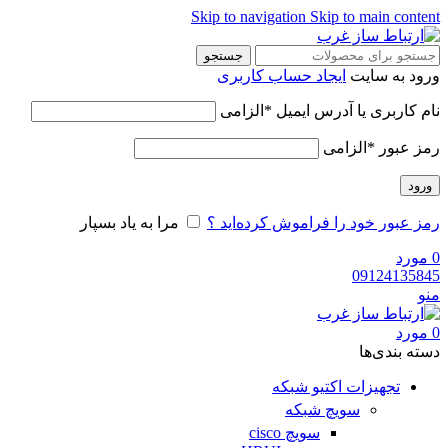
Skip to navigation
Skip to main content
جستجو
ورود به سایت
ایجاد حساب کاربری
نام کاربری یا آدرس ایمیل
*
الزامی
رمز عبور
*
الزامی
ورود
رمز عبور خود را فراموش کرده‌اید ؟
مرا به یاد بسپار
0
مورد
09124135845
منو
0
مورد
دسته‌ بندی‌ها
تجهیزات اکتیو شبکه
سویچ شبکه
سویچ cisco