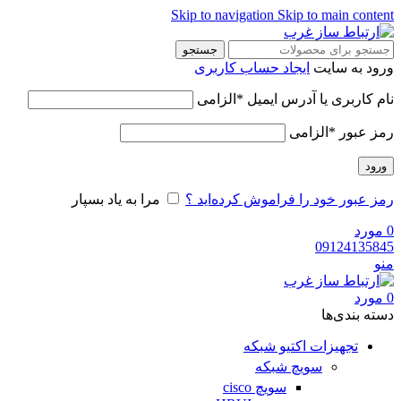
Skip to navigation
Skip to main content
جستجو
ورود به سایت
ایجاد حساب کاربری
نام کاربری یا آدرس ایمیل
*
الزامی
رمز عبور
*
الزامی
ورود
رمز عبور خود را فراموش کرده‌اید ؟
مرا به یاد بسپار
0
مورد
09124135845
منو
0
مورد
دسته‌ بندی‌ها
تجهیزات اکتیو شبکه
سویچ شبکه
سویچ cisco