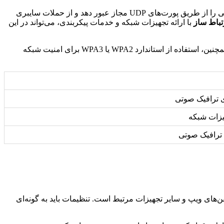
یکی از مهم‌ترین جنبه‌های آماده‌سازی زیرساخت، پیکربندی #فایروال و #روترها است. #فایروال باید به گونه‌ای پیکربندی شود که ترافیک صوتی را از طریق پورت‌های UDP مجاز عبور دهد و از حملات سایبری
تباط ساز
با ارائه تجهیزات شبکه و خدمات پیکربندی، می‌تواند در این
در صورتی که از شبکه بی‌سیم استفاده می‌کنید، مطمئن شوید که شبکه بی‌سیم شما از #پوشش مناسب و #ظرفیت کافی برخوردار است. همچنین، استفاده از استاندارد WPA2 یا WPA3 برای امنیت شبکه
ای ترافیک صوتی
یزات شبکه
ی ترافیک صوتی
های ویپ و سایر تجهیزات مرتبط است. تنظیمات باید به گونه‌ای