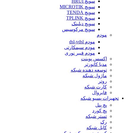
سویچ HRUI
سویچ MICROTIK
سویچ TENDA
سویچ TPLINK
سویچ دیلینک
سویچ مرکوسیس
مودم
مودم dsl-vdsl
مودم سیمکارتی
مودم فیبر نوری
اکسس پوینت
مدیا کانورتر
توسعه دهنده شبکه
ماژول شبکه
روتر
کارت شبکه
فایروال
تجهیزات پسیو شبکه
پچ پنل
پچ کورد
تستر شبکه
رک
کابل شبکه