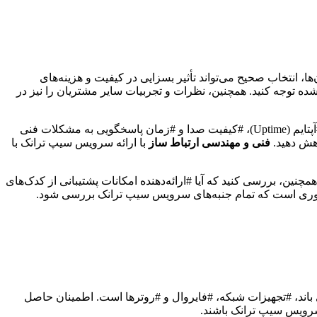
ا، انتخاب صحیح می‌تواند تأثیر بسزایی در کیفیت و هزینه‌های
شده توجه کنید. همچنین، نظرات و تجربیات سایر مشتریان را نیز در
یکی از مهم‌ترین معیارهای انتخاب #ارائه‌دهنده، بررسی سطح توافقنامه خدمات (SLA) است. SLA باید شامل تعهدات #ارائه‌دهنده در زمینه #آپتایم (Uptime)، #کیفیت صدا و #زمان پاسخگویی به مشکلات فنی
کاهش دهید.
فنی و مهندسی ارتباط ساز
با ارائه سرویس سیپ ترانک با
چنین، بررسی کنید که آیا #ارائه‌دهنده امکانات پشتیبانی از کدک‌های
، ضروری است که تمام جنبه‌های سرویس سیپ ترانک بررسی شود.
اند، #تجهیزات شبکه، #فایروال و #روترها است. اطمینان حاصل
 سرویس سیپ ترانک باشند.